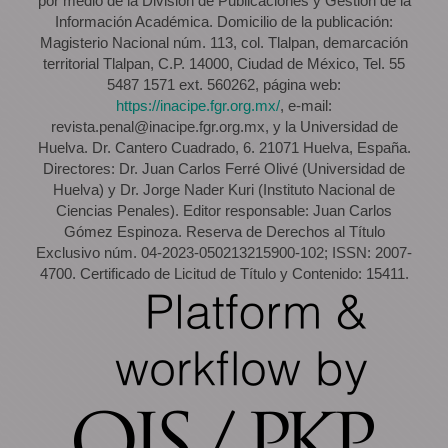
por medio de la División de Publicaciones y Gestión de la
Información Académica. Domicilio de la publicación:
Magisterio Nacional núm. 113, col. Tlalpan, demarcación
territorial Tlalpan, C.P. 14000, Ciudad de México, Tel. 55
5487 1571 ext. 560262, página web:
https://inacipe.fgr.org.mx/
, e-mail:
revista.penal@inacipe.fgr.org.mx, y la Universidad de
Huelva. Dr. Cantero Cuadrado, 6. 21071 Huelva, España.
Directores: Dr. Juan Carlos Ferré Olivé (Universidad de
Huelva) y Dr. Jorge Nader Kuri (Instituto Nacional de
Ciencias Penales). Editor responsable: Juan Carlos
Gómez Espinoza. Reserva de Derechos al Título
Exclusivo núm. 04-2023-050213215900-102; ISSN: 2007-
4700. Certificado de Licitud de Título y Contenido: 15411.