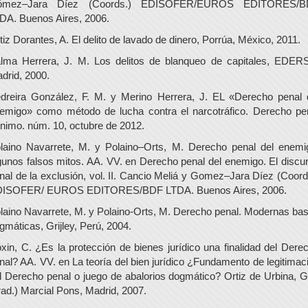
ómez–Jara Díez (Coords.) EDISOFER/EUROS EDITORES/B
DA. Buenos Aires, 2006.
tiz Dorantes, A. El delito de lavado de dinero, Porrúa, México, 2011.
lma Herrera, J. M. Los delitos de blanqueo de capitales, EDER
drid, 2000.
dreira González, F. M. y Merino Herrera, J. EL «Derecho penal 
emigo» como método de lucha contra el narcotráfico. Derecho pe
nimo. núm. 10, octubre de 2012.
laino Navarrete, M. y Polaino–Orts, M. Derecho penal del enemi
gunos falsos mitos. AA. VV. en Derecho penal del enemigo. El discu
nal de la exclusión, vol. II. Cancio Meliá y Gomez–Jara Díez (Coord
ISOFER/ EUROS EDITORES/BDF LTDA. Buenos Aires, 2006.
laino Navarrete, M. y Polaino-Orts, M. Derecho penal. Modernas ba
gmáticas, Grijley, Perú, 2004.
xin, C. ¿Es la protección de bienes jurídico una finalidad del Dere
nal? AA. VV. en La teoría del bien jurídico ¿Fundamento de legitimac
l Derecho penal o juego de abalorios dogmático? Ortiz de Urbina, G.
rad.) Marcial Pons, Madrid, 2007.