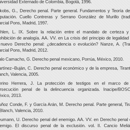
iversidad Externado de Colombia, Bogotá, 1996.
kobs, G., Derecho penal. Parte general. Fundamentos y Teoría de
putación. Cuello Contreras y Serrano González de Murillo (trad
rcial Pons, Madrid, 1997.
hlen, L. IX. Sobre la relación entre el mandato de certeza y
ohibición de analogía. AA. VV. en La crisis del principio de legalidad
 nuevo Derecho penal: ¿decadencia o evolución? Nanze, A. (Tra
rcial Pons, Madrid, 2012.
lo Camacho, G. Derecho penal mexicano, Porrúa, México, 2010.
rtínez–Buján, C. Derecho penal económico y de la empresa, Tirant
anch, Valencia, 2005.
rino Herrera, J. La protección de testigos en el marco de
rsecución penal de la delincuencia organizada. Inacipe/BOS
xico, 2013.
ñoz Conde, F. y García Arán, M. Derecho penal. Parte general, Tir
 Blanch, Valencia, 2010.
umann, U. Derecho penal del enemigo. AA. VV. en Derecho penal 
emigo. El discurso penal de la exclusión. vol. II. Cancio Meli