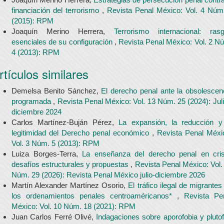
financiación del terrorismo
,
Revista Penal México: Vol. 4 Núm
(2015): RPM
Joaquín Merino Herrera,
Terrorismo internacional: ras
esenciales de su configuración
,
Revista Penal México: Vol. 2 N
4 (2013): RPM
rtículos similares
Demelsa Benito Sánchez,
El derecho penal ante la obsolescen
programada
,
Revista Penal México: Vol. 13 Núm. 25 (2024): Juli
diciembre 2024
Carlos Martínez-Buján Pérez,
La expansión, la reducción y
legitimidad del Derecho penal económico
,
Revista Penal Méxi
Vol. 3 Núm. 5 (2013): RPM
Luiza Borges-Terra,
La enseñanza del derecho penal en cris
desafíos estructurales y propuestas
,
Revista Penal México: Vol.
Núm. 29 (2026): Revista Penal México julio-diciembre 2026
Martín Alexander Martínez Osorio,
El tráfico ilegal de migrantes
los ordenamientos penales centroaméricanos*
,
Revista Pe
México: Vol. 10 Núm. 18 (2021): RPM
Juan Carlos Ferré Olivé,
Indagaciones sobre aporofobia y plutofi