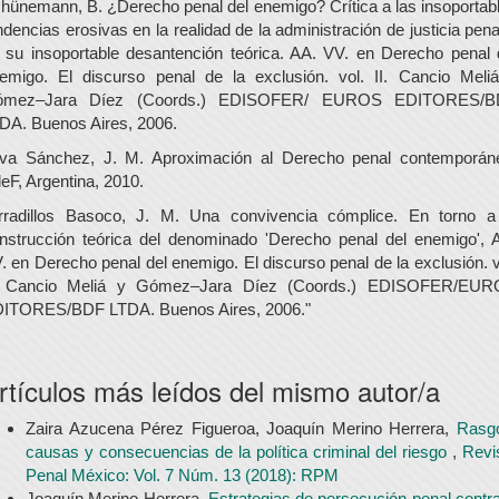
hünemann, B. ¿Derecho penal del enemigo? Crítica a las insoportab
ndencias erosivas en la realidad de la administración de justicia pena
 su insoportable desantención teórica. AA. VV. en Derecho penal 
emigo. El discurso penal de la exclusión. vol. II. Cancio Meli
ómez–Jara Díez (Coords.) EDISOFER/ EUROS EDITORES/B
DA. Buenos Aires, 2006.
lva Sánchez, J. M. Aproximación al Derecho penal contemporán
eF, Argentina, 2010.
rradillos Basoco, J. M. Una convivencia cómplice. En torno a
nstrucción teórica del denominado 'Derecho penal del enemigo', 
. en Derecho penal del enemigo. El discurso penal de la exclusión. v
. Cancio Meliá y Gómez–Jara Díez (Coords.) EDISOFER/EU
ITORES/BDF LTDA. Buenos Aires, 2006."
rtículos más leídos del mismo autor/a
Zaira Azucena Pérez Figueroa, Joaquín Merino Herrera,
Rasg
causas y consecuencias de la política criminal del riesgo
,
Revi
Penal México: Vol. 7 Núm. 13 (2018): RPM
Joaquín Merino Herrera,
Estrategias de persecución penal contra