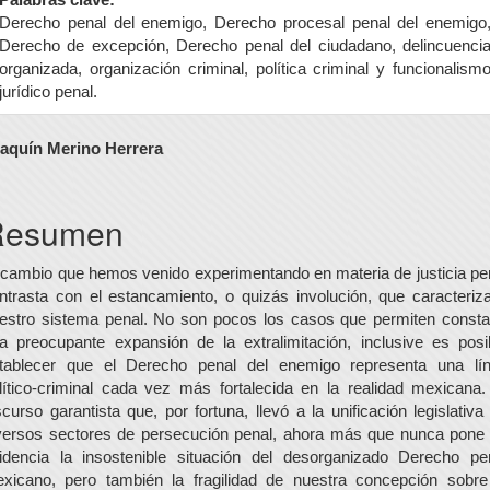
Derecho penal del enemigo, Derecho procesal penal del enemigo
Derecho de excepción, Derecho penal del ciudadano, delincuenci
organizada, organización criminal, política criminal y funcionalism
jurídico penal.
ontenido
aquín Merino Herrera
rincipal
el
Resumen
rtículo
 cambio que hemos venido experimentando en materia de justicia pe
ntrasta con el estancamiento, o quizás involución, que caracteriz
estro sistema penal. No son pocos los casos que permiten consta
a preocupante expansión de la extralimitación, inclusive es posi
tablecer que el Derecho penal del enemigo representa una lí
lítico-criminal cada vez más fortalecida en la realidad mexicana.
scurso garantista que, por fortuna, llevó a la unificación legislativa
versos sectores de persecución penal, ahora más que nunca pone
idencia la insostenible situación del desorganizado Derecho pe
xicano, pero también la fragilidad de nuestra concepción sobre