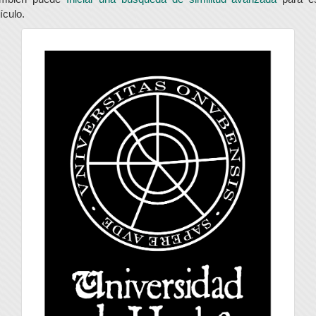
tículo.
universidad