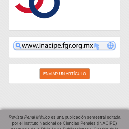
inacipe
Enviar
ENVIAR UN ARTÍCULO
un
artículo
Revista Penal México
es una publicación semestral editada
por el Instituto Nacional de Ciencias Penales (INACIPE)