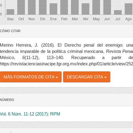
etalles
CÓMO CITAR
el
rtículo
Merino Herrera, J. (2016). El Derecho penal del enemigo: un
tendencia imparable de la política criminal mexicana.
Revista Pena
México
,
6
(11-12), 113–140. Recuperado a partir d
https://revistacienciasinacipe.fgr.org.mx/index.php/01/article/view/25
MÁS FORMATOS DE CITA
DESCARGAR CITA
NÚMERO
Vol. 6 Núm. 11-12 (2017): RPM