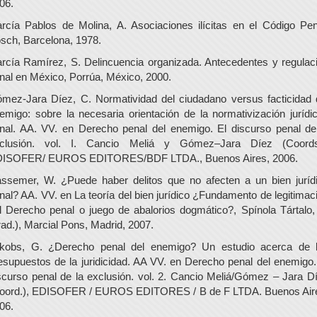
06.
rcía Pablos de Molina, A. Asociaciones ilícitas en el Código Pen
sch, Barcelona, 1978.
rcía Ramírez, S. Delincuencia organizada. Antecedentes y regulac
nal en México, Porrúa, México, 2000.
mez-Jara Díez, C. Normatividad del ciudadano versus facticidad 
emigo: sobre la necesaria orientación de la normativización jurídi
nal. AA. VV. en Derecho penal del enemigo. El discurso penal de
clusión. vol. I. Cancio Meliá y Gómez–Jara Díez (Coords
ISOFER/ EUROS EDITORES/BDF LTDA., Buenos Aires, 2006.
ssemer, W. ¿Puede haber delitos que no afecten a un bien juríd
nal? AA. VV. en La teoría del bien jurídico ¿Fundamento de legitimac
l Derecho penal o juego de abalorios dogmático?, Spínola Tártalo,
rad.), Marcial Pons, Madrid, 2007.
kobs, G. ¿Derecho penal del enemigo? Un estudio acerca de 
esupuestos de la juridicidad. AA VV. en Derecho penal del enemigo.
scurso penal de la exclusión. vol. 2. Cancio Meliá/Gómez – Jara D
oord.), EDISOFER / EUROS EDITORES / B de F LTDA. Buenos Air
06.