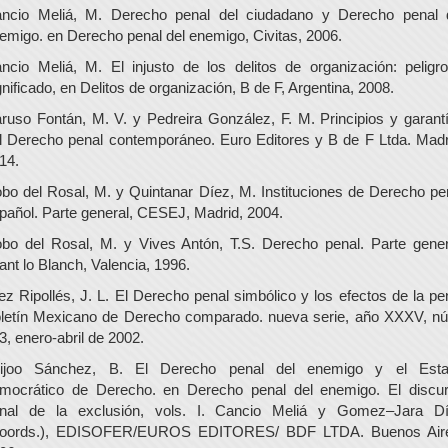
ncio Meliá, M. Derecho penal del ciudadano y Derecho penal 
emigo. en Derecho penal del enemigo, Civitas, 2006.
ncio Meliá, M. El injusto de los delitos de organización: peligr
gnificado, en Delitos de organización, B de F, Argentina, 2008.
ruso Fontán, M. V. y Pedreira González, F. M. Principios y garant
l Derecho penal contemporáneo. Euro Editores y B de F Ltda. Madr
14.
bo del Rosal, M. y Quintanar Díez, M. Instituciones de Derecho pe
pañol. Parte general, CESEJ, Madrid, 2004.
bo del Rosal, M. y Vives Antón, T.S. Derecho penal. Parte gener
rant lo Blanch, Valencia, 1996.
ez Ripollés, J. L. El Derecho penal simbólico y los efectos de la pe
letín Mexicano de Derecho comparado. nueva serie, año XXXV, n
3, enero-abril de 2002.
ijoo Sánchez, B. El Derecho penal del enemigo y el Est
mocrático de Derecho. en Derecho penal del enemigo. El discu
nal de la exclusión, vols. I. Cancio Meliá y Gomez–Jara D
oords.), EDISOFER/EUROS EDITORES/ BDF LTDA. Buenos Air