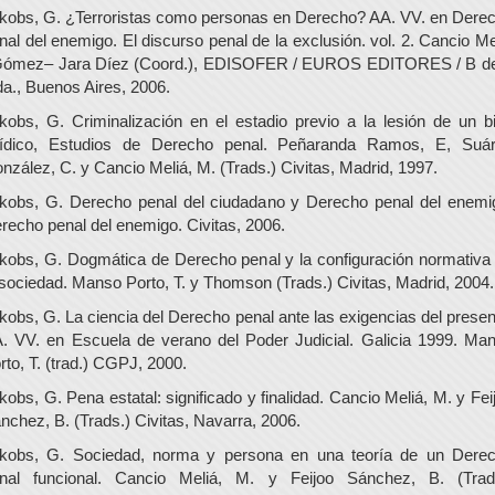
kobs, G. ¿Terroristas como personas en Derecho? AA. VV. en Dere
nal del enemigo. El discurso penal de la exclusión. vol. 2. Cancio Me
Gómez– Jara Díez (Coord.), EDISOFER / EUROS EDITORES / B d
da., Buenos Aires, 2006.
kobs, G. Criminalización en el estadio previo a la lesión de un b
rídico, Estudios de Derecho penal. Peñaranda Ramos, E, Suá
nzález, C. y Cancio Meliá, M. (Trads.) Civitas, Madrid, 1997.
kobs, G. Derecho penal del ciudadano y Derecho penal del enemi
recho penal del enemigo. Civitas, 2006.
kobs, G. Dogmática de Derecho penal y la configuración normativa
 sociedad. Manso Porto, T. y Thomson (Trads.) Civitas, Madrid, 2004.
kobs, G. La ciencia del Derecho penal ante las exigencias del presen
. VV. en Escuela de verano del Poder Judicial. Galicia 1999. Ma
rto, T. (trad.) CGPJ, 2000.
kobs, G. Pena estatal: significado y finalidad. Cancio Meliá, M. y Fei
nchez, B. (Trads.) Civitas, Navarra, 2006.
kobs, G. Sociedad, norma y persona en una teoría de un Dere
nal funcional. Cancio Meliá, M. y Feijoo Sánchez, B. (Trad