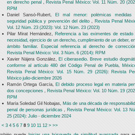
en derecho penal
,
Revista Penal México: Vol. 11 Núm. 20 (202
RPM
Daniel Sansó-Rubert,
El mal menor: polémicas medidas
seguridad pública y prevención del delito
,
Revista Penal Méxi
Vol. 12 Núm. 23 (2023): Vol. 12 Núm. 23 (2023)
Pilar Mirat Hernández,
Referencia a las eximentes de estado
necesidad, ejercicio de un derecho, cumplimiento de un deber, en
ámbito familiar. Especial referencia al derecho de correcci
Revista Penal México: Vol. 3 Núm. 6 (2014): RPM
Xavier Nájera González,
El ciberasedio. Breve estudio dogmát
conforme al artículo 480 del Código Penal de Puebla, Méxi
Revista Penal México: Vol. 15 Núm. 29 (2026): Revista Pe
México julio-diciembre 2026
Ramón Ortega García,
El debido proceso legal en materia pen
dos concepciones
,
Revista Penal México: Vol. 10 Núm. 19 (202
RPM
María Soledad Gil Nobajas,
Más de una década de responsabili
penal de personas jurídicas
,
Revista Penal México: Vol. 13 N
25 (2024): Julio - diciembre 2024
<
<
3
4
5
6
7
8
9
10
11
12
>
>>
ambién puede
Iniciar una búsqueda de similitud avanzada
para e