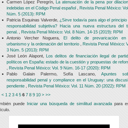
Carmen López Peregrín,
La atenuación de la pena por dilacio
indebidas en el Código Penal español
,
Revista Penal México: Vol
Núm. 5 (2013): RPM
Patricia Esquinas Valverde,
¿Sirve todavía para algo el principio
responsabilidad subjetiva? Hacia una nueva estructura del t
penal.
,
Revista Penal México: Vol. 8 Núm. 14-15 (2019): RPM
Antonio Vercher Noguera,
El delito de prevaricación en
urbanismo y la ordenación del territorio
,
Revista Penal México: V
3 Núm. 5 (2013): RPM
José León Alapont,
Los delitos de financiación ilegal de parti
políticos en España: estado de la cuestión y propuestas de refo
,
Revista Penal México: Vol. 9 Núm. 16-17 (2020): RPM
Pablo Galain Palermo, Sofía Lascano,
Apuntes sob
responsabilidad penal y compliance en el Uruguay: una discus
pendiente
,
Revista Penal México: Vol. 11 Núm. 20 (2022): RPM
<
<
1
2
3
4
5
6
7
8
9
10
>
>>
ambién puede
Iniciar una búsqueda de similitud avanzada
para e
tículo.
universidad