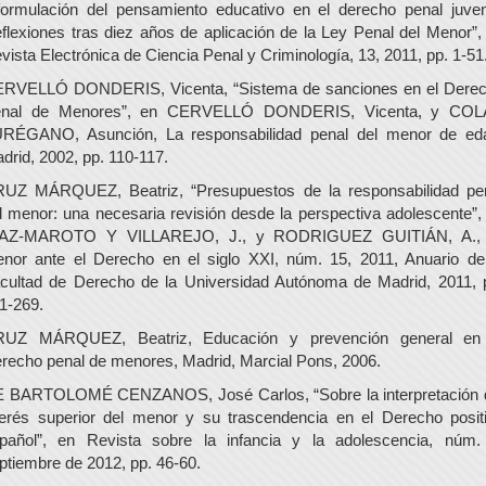
formulación del pensamiento educativo en el derecho penal juven
flexiones tras diez años de aplicación de la Ley Penal del Menor”,
vista Electrónica de Ciencia Penal y Criminología, 13, 2011, pp. 1-51
RVELLÓ DONDERIS, Vicenta, “Sistema de sanciones en el Dere
nal de Menores”, en CERVELLÓ DONDERIS, Vicenta, y CO
RÉGANO, Asunción, La responsabilidad penal del menor de ed
drid, 2002, pp. 110-117.
UZ MÁRQUEZ, Beatriz, “Presupuestos de la responsabilidad pe
l menor: una necesaria revisión desde la perspectiva adolescente”,
ÍAZ-MAROTO Y VILLAREJO, J., y RODRIGUEZ GUITIÁN, A., 
nor ante el Derecho en el siglo XXI, núm. 15, 2011, Anuario de
cultad de Derecho de la Universidad Autónoma de Madrid, 2011, 
1-269.
UZ MÁRQUEZ, Beatriz, Educación y prevención general en
recho penal de menores, Madrid, Marcial Pons, 2006.
 BARTOLOMÉ CENZANOS, José Carlos, “Sobre la interpretación 
terés superior del menor y su trascendencia en el Derecho posit
pañol”, en Revista sobre la infancia y la adolescencia, núm.
ptiembre de 2012, pp. 46-60.