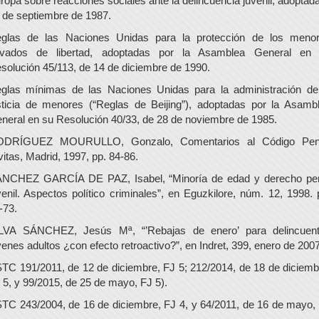
ropa sobre reacciones sociales ante la delincuencia juvenil, adoptada
 de septiembre de 1987.
glas de las Naciones Unidas para la protección de los meno
ivados de libertad, adoptadas por la Asamblea General en
solución 45/113, de 14 de diciembre de 1990.
glas mínimas de las Naciones Unidas para la administración de
sticia de menores (“Reglas de Beijing”), adoptadas por la Asamb
neral en su Resolución 40/33, de 28 de noviembre de 1985.
DRÍGUEZ MOURULLO, Gonzalo, Comentarios al Código Pen
vitas, Madrid, 1997, pp. 84-86.
NCHEZ GARCÍA DE PAZ, Isabel, “Minoría de edad y derecho pe
venil. Aspectos político criminales”, en Eguzkilore, núm. 12, 1998. 
-73.
LVA SÁNCHEZ, Jesús Mª, “’Rebajas de enero’ para delincuen
venes adultos ¿con efecto retroactivo?”, en Indret, 399, enero de 2007
TC 191/2011, de 12 de diciembre, FJ 5; 212/2014, de 18 de diciemb
 5, y 99/2015, de 25 de mayo, FJ 5).
TC 243/2004, de 16 de diciembre, FJ 4, y 64/2011, de 16 de mayo,