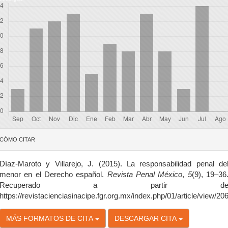
etalles
CÓMO CITAR
el
rtículo
Díaz-Maroto y Villarejo, J. (2015). La responsabilidad penal de
menor en el Derecho español.
Revista Penal México
,
5
(9), 19–36
Recuperado a partir d
https://revistacienciasinacipe.fgr.org.mx/index.php/01/article/view/20
MÁS FORMATOS DE CITA
DESCARGAR CITA