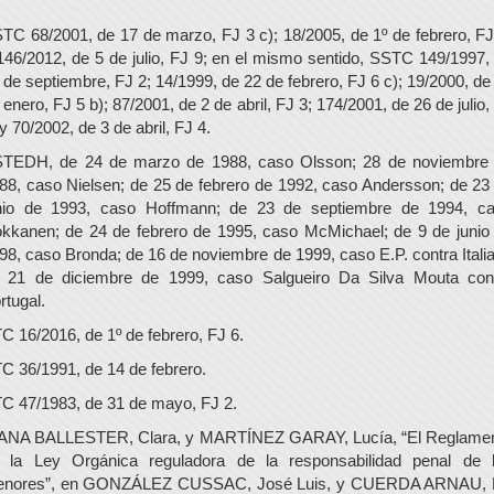
TC 68/2001, de 17 de marzo, FJ 3 c); 18/2005, de 1º de febrero, FJ
146/2012, de 5 de julio, FJ 9; en el mismo sentido, SSTC 149/1997,
 de septiembre, FJ 2; 14/1999, de 22 de febrero, FJ 6 c); 19/2000, de
 enero, FJ 5 b); 87/2001, de 2 de abril, FJ 3; 174/2001, de 26 de julio,
 y 70/2002, de 3 de abril, FJ 4.
TEDH, de 24 de marzo de 1988, caso Olsson; 28 de noviembre
88, caso Nielsen; de 25 de febrero de 1992, caso Andersson; de 23
nio de 1993, caso Hoffmann; de 23 de septiembre de 1994, c
kkanen; de 24 de febrero de 1995, caso McMichael; de 9 de junio
98, caso Bronda; de 16 de noviembre de 1999, caso E.P. contra Italia
 21 de diciembre de 1999, caso Salgueiro Da Silva Mouta con
rtugal.
C 16/2016, de 1º de febrero, FJ 6.
C 36/1991, de 14 de febrero.
C 47/1983, de 31 de mayo, FJ 2.
ANA BALLESTER, Clara, y MARTÍNEZ GARAY, Lucía, “El Reglame
 la Ley Orgánica reguladora de la responsabilidad penal de 
nores”, en GONZÁLEZ CUSSAC, José Luis, y CUERDA ARNAU,