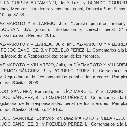
E LA CUESTA ARZAMENDI, José Luis, y BLANCO CORDER
idoro, Menores infractores y sistema penal, Donostia-San Sebast
10, pp. 37-58.
AZ-MAROTO Y VILLAREJO, Julio, “Derecho penal del menor”,
SCURAÍN, J.A. (coord.), Introducción al Derecho penal, 2ª 
vitas/Thomson Reuters, 2015.
AZ-MAROTO Y VILLAREJO, Julio, en DÍAZ-MAROTO Y VILLARE
, FEIJOO SÁNCHEZ, B. y POZUELO PÉREZ, L., Comentarios a la 
guladora de la Responsabilidad penal de los menores.
AZ-MAROTO Y VILLAREJO, Julio, en DÍAZMAROTO Y VILLARE
, FEIJOO SÁNCHEZ, B., y POZUELO PÉREZ, L., Comentarios a
y Reguladora de la Responsabilidad penal de los menores, Pamplo
omson/Civitas, 2008.
IJOO SÁNCHEZ, Bernardo, en DÍAZ-MAROTO Y VILLAREJO, J
IJOO SÁNCHEZ, B., y POZUELO PÉREZ, L., Comentarios a la 
guladora de la Responsabilidad penal de los menores, Pamplo
omson/Civitas, 2008, pp. 149-150.
IJOO SÁNCHEZ, Bernardo, en DÍAZ-MAROTO Y VILLAREJO, 
IJOO SÁNCHEZ, B., y POZUELO PÉREZ, L., Comentarios a la 