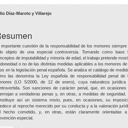
ontenido
lio Díaz-Maroto y Villarejo
rincipal
el
Resumen
rtículo
 importante cuestión de la responsabilidad de los menores siempre
do objeto de una especial controversia. Tomando como base 
nceptos de imputabilidad y minoría de edad, el trabajo pretende most
 idoneidad o no de las distintas medidas aplicables a los menores de
os en la legislación penal española. Se analiza el catálogo de medid
mo las denomina la Ley española de responsabilidad penal de 
nores (LO 5/2000, de 12 de enero), cuya naturaleza jurídica
ntrovertida. Son sanciones de carácter penal, que, en ocasiones
emejan a verdaderas penas y, en otras, a medidas de seguridad.
nstituye así un sistema mixto, pues, en ocasiones, su imposic
edece al reproche merecido por su conducta y a la valoración juríd
l hecho cometido, y, en otras, están claramente orientadas a
evención especial.
escargas