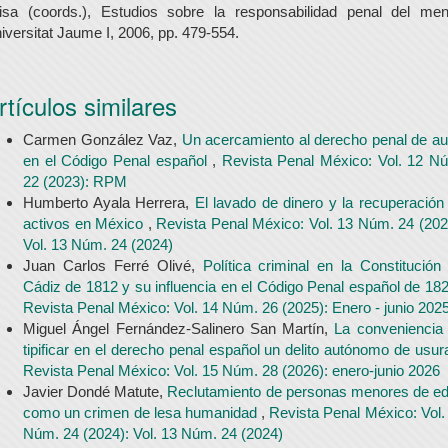
isa (coords.), Estudios sobre la responsabilidad penal del men
iversitat Jaume I, 2006, pp. 479-554.
rtículos similares
Carmen González Vaz,
Un acercamiento al derecho penal de au
en el Código Penal español
,
Revista Penal México: Vol. 12 N
22 (2023): RPM
Humberto Ayala Herrera,
El lavado de dinero y la recuperación
activos en México
,
Revista Penal México: Vol. 13 Núm. 24 (202
Vol. 13 Núm. 24 (2024)
Juan Carlos Ferré Olivé,
Política criminal en la Constitución
Cádiz de 1812 y su influencia en el Código Penal español de 18
Revista Penal México: Vol. 14 Núm. 26 (2025): Enero - junio 202
Miguel Ángel Fernández-Salinero San Martín,
La conveniencia
tipificar en el derecho penal español un delito autónomo de usur
Revista Penal México: Vol. 15 Núm. 28 (2026): enero-junio 2026
Javier Dondé Matute,
Reclutamiento de personas menores de e
como un crimen de lesa humanidad
,
Revista Penal México: Vol.
Núm. 24 (2024): Vol. 13 Núm. 24 (2024)