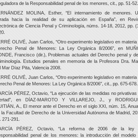
guladora de la Responsabilidad penal de los menores, cit., pp. 51-52
RNÁNDEZ MOLINA, Esther, “El internamiento de menores. 
rada hacia la realidad de su aplicación en España”, en Revi
ectrónica de Ciencia Penal y Criminología, núms. 14-18, 2012, pp. (
20.
RRÉ OLIVÉ, Juan Carlos, “Otro experimento legislativo en materia
recho Penal de Menores: La Ley Orgánica 8/2006”, en MU
NDE, Francisco (dir.), Problemas actuales del Derecho penal y de
iminología. Estudios penales en memoria de la Profesora Dra. Ma
l Mar Díaz Pita, Valencia 2008.
RRÉ OLIVÉ, Juan Carlos, “Otro experimento legislativo en materia
recho Penal de Menores: La Ley Orgánica 8/2006”, cit., pp. 675-678.
RCÍA PÉREZ, Octavio, “La ejecución de las medidas no privativas
ibertad”, en DÍAZ-MAROTO Y VILLAREJO, J., y RODRIGU
ITIÁN, A., El menor ante el Derecho en el siglo XXI, núm. 15, Anua
 la Facultad de Derecho de la Universidad Autónoma de Madrid, 20
. 271-291.
ARCÍA PÉREZ, Octavio, “La reforma de 2006 de la ley 
sponsabilidad penal de los menores: la introducción del modelo