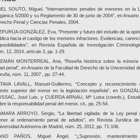
EL SOUTO, Miguel, “Internamientos penales de menores en la 
gánica 5/2000 y su Reglamento de 30 de junio de 2004”, en Anuario
recho Penal y Ciencias Penales, 2004.
ZPURÚA GONZÁLEZ, Eva, “Presente y futuro del estudio de la opin
blica hacia el castigo de los menores infractores. Evidencias, carenc
posibilidades”, en Revista Española de Investigación Criminológi
m. 12, 2014, artículo 3, pp. 1-29.
EMÁN MONTERREAL, Ana, “Reseña histórica sobre la minoría
ad penal”, en Anuario de la Facultad de Derecho de la Universidad d
ruña, núm. 11, 2007 , pp. 27-44.
TAVA LAVALL, Manuel-Guillermo, “Concepto y reconocimiento 
terés superior del menor en la legislación española”, en GONZÁ
SSAC, José Luis, y CUERDA ARNAU, Mª Luisa (coords.), Estud
bre la responsabilidad penal del menor, cit., pp. 25-54.
MARA ARROYO, Sergio, “La libertad vigilada: de la Ley penal 
nor al ordenamiento penal de adultos”, en Revista Jurídica de
iversidad Autónoma de Madrid, núm. 25, 2012, pp. 71-106.
ANO PAÑOS, Miguel Ángel, “¿Supresión, mantenimiento