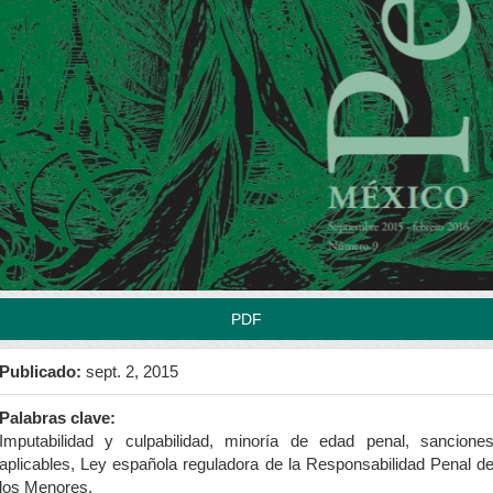
rra
teral
l
tículo
PDF
Publicado:
sept. 2, 2015
Palabras clave:
Imputabilidad y culpabilidad, minoría de edad penal, sancione
aplicables, Ley española reguladora de la Responsabilidad Penal d
los Menores.