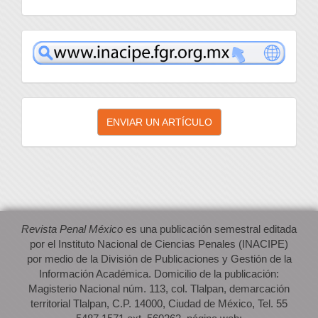
inacipe
Enviar
ENVIAR UN ARTÍCULO
un
artículo
Revista Penal México
es una publicación semestral editada
por el Instituto Nacional de Ciencias Penales (INACIPE)
por medio de la División de Publicaciones y Gestión de la
Información Académica. Domicilio de la publicación:
Magisterio Nacional núm. 113, col. Tlalpan, demarcación
territorial Tlalpan, C.P. 14000, Ciudad de México, Tel. 55