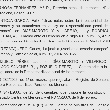
ciones Unidas en su Resolución 44/25, de 20 de noviembre de 1989
NOSA FERNÁNDEZ, Mª R., Derecho penal de menores, 4ª e
rcelona, Bosch, 2007.
NTOJA GARCÍA, Félix, “Unas notas sobre la imputabilidad de 
nores y su tratamiento en la Ley de responsabilidad penal de 
enores”, en DÍAZ-MAROTO Y VILLAREJO, J. y RODRIGU
ITIÁN, A., El menor ante el Derecho en el siglo XXI, núm. 15, Anua
 la Facultad de Derecho de la Universidad Autónoma de Madrid, 2011
REZ VAQUERO, Carlos, “La justicia juvenil en el derecho europeo”,
recho y Cambio Social, núm. 37, 2014, pp. 1-27.
OZUELO PÉREZ, Laura, en DÍAZ-MAROTO Y VILLAREJO, J
IJOO SÁNCHEZ, B., y POZUELO PÉREZ, L., Comentarios a la 
guladora de la Responsabilidad penal de los menores.
 232/2002, de 1º de marzo, que regulaba el Registro de Sentenc
bre Responsabilidad Penal de los Menores.
 3471/2000, de 29 de diciembre, que dispone la constitución 
zgado Central de Menores, y el RD 95/2009, de 6 de febrero.
comendación núm. R (87) 20 del Comité de Ministros del Consejo