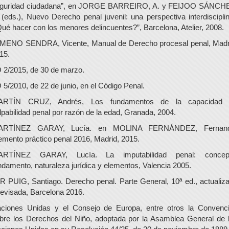
guridad ciudadana”, en JORGE BARREIRO, A. y FEIJOO SÁNCH
 (eds.), Nuevo Derecho penal juvenil: una perspectiva interdisciplin
ué hacer con los menores delincuentes?”, Barcelona, Atelier, 2008.
MENO SENDRA, Vicente, Manual de Derecho procesal penal, Madr
15.
 2/2015, de 30 de marzo.
 5/2010, de 22 de junio, en el Código Penal.
ARTÍN CRUZ, Andrés, Los fundamentos de la capacidad 
lpabilidad penal por razón de la edad, Granada, 2004.
ARTÍNEZ GARAY, Lucía. en MOLINA FERNÁNDEZ, Fernand
mento práctico penal 2016, Madrid, 2015.
ARTÍNEZ GARAY, Lucía. La imputabilidad penal: concept
ndamento, naturaleza jurídica y elementos, Valencia 2005.
R PUIG, Santiago. Derecho penal. Parte General, 10ª ed., actualiz
revisada, Barcelona 2016.
ciones Unidas y el Consejo de Europa, entre otros la Convenc
bre los Derechos del Niño, adoptada por la Asamblea General de 