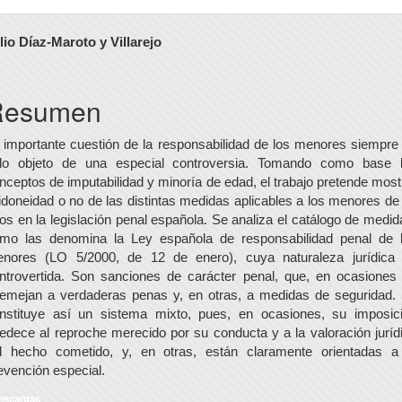
ontenido
lio Díaz-Maroto y Villarejo
rincipal
el
Resumen
rtículo
 importante cuestión de la responsabilidad de los menores siempre
do objeto de una especial controversia. Tomando como base 
nceptos de imputabilidad y minoría de edad, el trabajo pretende most
 idoneidad o no de las distintas medidas aplicables a los menores de
os en la legislación penal española. Se analiza el catálogo de medid
mo las denomina la Ley española de responsabilidad penal de 
nores (LO 5/2000, de 12 de enero), cuya naturaleza jurídica
ntrovertida. Son sanciones de carácter penal, que, en ocasiones
emejan a verdaderas penas y, en otras, a medidas de seguridad.
nstituye así un sistema mixto, pues, en ocasiones, su imposic
edece al reproche merecido por su conducta y a la valoración juríd
l hecho cometido, y, en otras, están claramente orientadas a
evención especial.
escargas