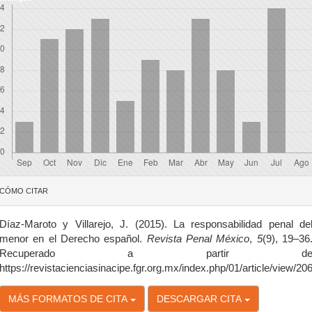
etalles
CÓMO CITAR
el
rtículo
Díaz-Maroto y Villarejo, J. (2015). La responsabilidad penal de
menor en el Derecho español.
Revista Penal México
,
5
(9), 19–36
Recuperado a partir d
https://revistacienciasinacipe.fgr.org.mx/index.php/01/article/view/20
MÁS FORMATOS DE CITA
DESCARGAR CITA