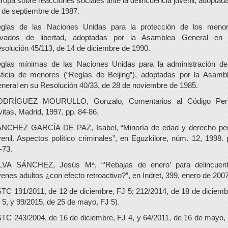
ropa sobre reacciones sociales ante la delincuencia juvenil, adoptada
 de septiembre de 1987.
glas de las Naciones Unidas para la protección de los meno
ivados de libertad, adoptadas por la Asamblea General en
solución 45/113, de 14 de diciembre de 1990.
glas mínimas de las Naciones Unidas para la administración de
sticia de menores (“Reglas de Beijing”), adoptadas por la Asamb
neral en su Resolución 40/33, de 28 de noviembre de 1985.
DRÍGUEZ MOURULLO, Gonzalo, Comentarios al Código Pen
vitas, Madrid, 1997, pp. 84-86.
NCHEZ GARCÍA DE PAZ, Isabel, “Minoría de edad y derecho pe
venil. Aspectos político criminales”, en Eguzkilore, núm. 12, 1998. 
-73.
LVA SÁNCHEZ, Jesús Mª, “’Rebajas de enero’ para delincuen
venes adultos ¿con efecto retroactivo?”, en Indret, 399, enero de 2007
TC 191/2011, de 12 de diciembre, FJ 5; 212/2014, de 18 de diciemb
 5, y 99/2015, de 25 de mayo, FJ 5).
TC 243/2004, de 16 de diciembre, FJ 4, y 64/2011, de 16 de mayo,