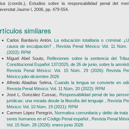
isa (coords.), Estudios sobre la responsabilidad penal del men
iversitat Jaume I, 2006, pp. 479-554.
rtículos similares
Carlos Bardavío Antón,
La educación totalitaria o criminal: ¿
causa de exculpación?
,
Revista Penal México: Vol. 11 Núm.
(2022): RPM
Miguel Abel Souto,
Reflexiones sobre la sentencia del Tribu
Constitucional Español 137/2025, de 26 de junio, sobre la amnist
Revista Penal México: Vol. 15 Núm. 29 (2026): Revista Pe
México julio-diciembre 2026
Alfredo Abadías Selma,
Cuando la lengua se convierte en od
Revista Penal México: Vol. 11 Núm. 20 (2022): RPM
José L. González Cussac,
Responsabilidad penal de las perso
jurídicas: una mirada desde la filosofía del lenguaje
,
Revista Pe
México: Vol. 10 Núm. 19 (2021): RPM
Carmen López Peregrín,
Normativa comunitaria y delito de trata
seres humanos en el Código Penal español
,
Revista Penal Méxi
Vol. 15 Núm. 28 (2026): enero-junio 2026