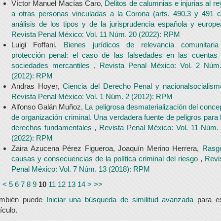
Víctor Manuel Macías Caro,
Delitos de calumnias e injurias al re
a otras personas vinculadas a la Corona (arts. 490.3 y 491 c
análisis de los tipos y de la jurisprudencia española y europ
Revista Penal México: Vol. 11 Núm. 20 (2022): RPM
Luigi Foffani,
Bienes jurídicos de relevancia comunitari
protección penal: el caso de las falsedades en las cuentas
sociedades mercantiles
,
Revista Penal México: Vol. 2 Núm
(2012): RPM
Andras Hoyer,
Ciencia del Derecho Penal y nacionalsocialis
Revista Penal México: Vol. 1 Núm. 2 (2012): RPM
Alfonso Galán Muñoz,
La peligrosa desmaterialización del conce
de organización criminal. Una verdadera fuente de peligros para 
derechos fundamentales
,
Revista Penal México: Vol. 11 Núm.
(2022): RPM
Zaira Azucena Pérez Figueroa, Joaquín Merino Herrera,
Rasg
causas y consecuencias de la política criminal del riesgo
,
Revi
Penal México: Vol. 7 Núm. 13 (2018): RPM
<
<
5
6
7
8
9
10
11
12
13
14
>
>>
ambién puede
Iniciar una búsqueda de similitud avanzada
para e
tículo.