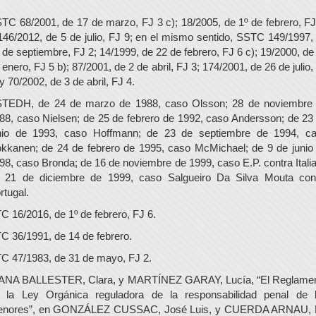
TC 68/2001, de 17 de marzo, FJ 3 c); 18/2005, de 1º de febrero, FJ
146/2012, de 5 de julio, FJ 9; en el mismo sentido, SSTC 149/1997,
 de septiembre, FJ 2; 14/1999, de 22 de febrero, FJ 6 c); 19/2000, de
 enero, FJ 5 b); 87/2001, de 2 de abril, FJ 3; 174/2001, de 26 de julio,
 y 70/2002, de 3 de abril, FJ 4.
TEDH, de 24 de marzo de 1988, caso Olsson; 28 de noviembre
88, caso Nielsen; de 25 de febrero de 1992, caso Andersson; de 23
nio de 1993, caso Hoffmann; de 23 de septiembre de 1994, c
kkanen; de 24 de febrero de 1995, caso McMichael; de 9 de junio
98, caso Bronda; de 16 de noviembre de 1999, caso E.P. contra Italia
 21 de diciembre de 1999, caso Salgueiro Da Silva Mouta con
rtugal.
C 16/2016, de 1º de febrero, FJ 6.
C 36/1991, de 14 de febrero.
C 47/1983, de 31 de mayo, FJ 2.
ANA BALLESTER, Clara, y MARTÍNEZ GARAY, Lucía, “El Reglame
 la Ley Orgánica reguladora de la responsabilidad penal de 
nores”, en GONZÁLEZ CUSSAC, José Luis, y CUERDA ARNAU,