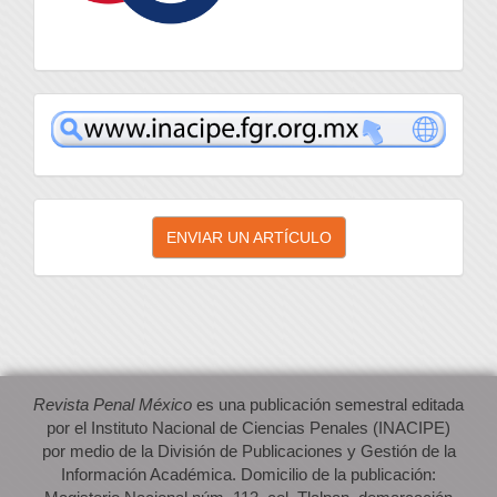
inacipe
Enviar
ENVIAR UN ARTÍCULO
un
artículo
Revista Penal México
es una publicación semestral editada
por el Instituto Nacional de Ciencias Penales (INACIPE)
por medio de la División de Publicaciones y Gestión de la
Información Académica. Domicilio de la publicación: