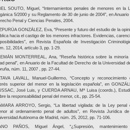
EL SOUTO, Miguel, “Internamientos penales de menores en la 
gánica 5/2000 y su Reglamento de 30 de junio de 2004”, en Anuario
recho Penal y Ciencias Penales, 2004.
ZPURÚA GONZÁLEZ, Eva, “Presente y futuro del estudio de la opin
blica hacia el castigo de los menores infractores. Evidencias, carenc
posibilidades”, en Revista Española de Investigación Criminológi
m. 12, 2014, artículo 3, pp. 1-29.
EMÁN MONTERREAL, Ana, “Reseña histórica sobre la minoría
ad penal”, en Anuario de la Facultad de Derecho de la Universidad d
ruña, núm. 11, 2007 , pp. 27-44.
TAVA LAVALL, Manuel-Guillermo, “Concepto y reconocimiento 
terés superior del menor en la legislación española”, en GONZÁ
SSAC, José Luis, y CUERDA ARNAU, Mª Luisa (coords.), Estud
bre la responsabilidad penal del menor, cit., pp. 25-54.
MARA ARROYO, Sergio, “La libertad vigilada: de la Ley penal 
nor al ordenamiento penal de adultos”, en Revista Jurídica de
iversidad Autónoma de Madrid, núm. 25, 2012, pp. 71-106.
ANO PAÑOS, Miguel Ángel, “¿Supresión, mantenimiento