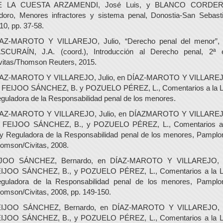
E LA CUESTA ARZAMENDI, José Luis, y BLANCO CORDER
idoro, Menores infractores y sistema penal, Donostia-San Sebast
10, pp. 37-58.
AZ-MAROTO Y VILLAREJO, Julio, “Derecho penal del menor”,
SCURAÍN, J.A. (coord.), Introducción al Derecho penal, 2ª 
vitas/Thomson Reuters, 2015.
AZ-MAROTO Y VILLAREJO, Julio, en DÍAZ-MAROTO Y VILLARE
, FEIJOO SÁNCHEZ, B. y POZUELO PÉREZ, L., Comentarios a la 
guladora de la Responsabilidad penal de los menores.
AZ-MAROTO Y VILLAREJO, Julio, en DÍAZMAROTO Y VILLARE
, FEIJOO SÁNCHEZ, B., y POZUELO PÉREZ, L., Comentarios a
y Reguladora de la Responsabilidad penal de los menores, Pamplo
omson/Civitas, 2008.
IJOO SÁNCHEZ, Bernardo, en DÍAZ-MAROTO Y VILLAREJO, J
IJOO SÁNCHEZ, B., y POZUELO PÉREZ, L., Comentarios a la 
guladora de la Responsabilidad penal de los menores, Pamplo
omson/Civitas, 2008, pp. 149-150.
IJOO SÁNCHEZ, Bernardo, en DÍAZ-MAROTO Y VILLAREJO, 
IJOO SÁNCHEZ, B., y POZUELO PÉREZ, L., Comentarios a la 