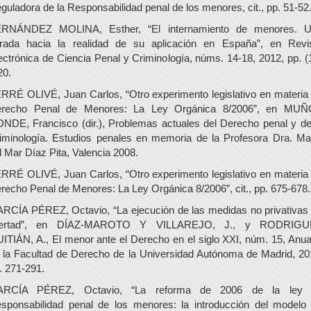
guladora de la Responsabilidad penal de los menores, cit., pp. 51-52
RNÁNDEZ MOLINA, Esther, “El internamiento de menores. 
rada hacia la realidad de su aplicación en España”, en Revi
ectrónica de Ciencia Penal y Criminología, núms. 14-18, 2012, pp. (
20.
RRÉ OLIVÉ, Juan Carlos, “Otro experimento legislativo en materia
recho Penal de Menores: La Ley Orgánica 8/2006”, en MU
NDE, Francisco (dir.), Problemas actuales del Derecho penal y de
iminología. Estudios penales en memoria de la Profesora Dra. Ma
l Mar Díaz Pita, Valencia 2008.
RRÉ OLIVÉ, Juan Carlos, “Otro experimento legislativo en materia
recho Penal de Menores: La Ley Orgánica 8/2006”, cit., pp. 675-678.
RCÍA PÉREZ, Octavio, “La ejecución de las medidas no privativas
ibertad”, en DÍAZ-MAROTO Y VILLAREJO, J., y RODRIGU
ITIÁN, A., El menor ante el Derecho en el siglo XXI, núm. 15, Anua
 la Facultad de Derecho de la Universidad Autónoma de Madrid, 20
. 271-291.
ARCÍA PÉREZ, Octavio, “La reforma de 2006 de la ley 
sponsabilidad penal de los menores: la introducción del modelo