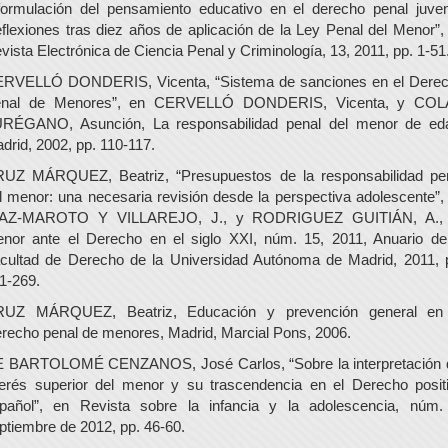
formulación del pensamiento educativo en el derecho penal juven
flexiones tras diez años de aplicación de la Ley Penal del Menor”,
vista Electrónica de Ciencia Penal y Criminología, 13, 2011, pp. 1-51
RVELLÓ DONDERIS, Vicenta, “Sistema de sanciones en el Dere
nal de Menores”, en CERVELLÓ DONDERIS, Vicenta, y CO
RÉGANO, Asunción, La responsabilidad penal del menor de ed
drid, 2002, pp. 110-117.
UZ MÁRQUEZ, Beatriz, “Presupuestos de la responsabilidad pe
l menor: una necesaria revisión desde la perspectiva adolescente”,
ÍAZ-MAROTO Y VILLAREJO, J., y RODRIGUEZ GUITIÁN, A., 
nor ante el Derecho en el siglo XXI, núm. 15, 2011, Anuario de
cultad de Derecho de la Universidad Autónoma de Madrid, 2011, 
1-269.
UZ MÁRQUEZ, Beatriz, Educación y prevención general en
recho penal de menores, Madrid, Marcial Pons, 2006.
 BARTOLOMÉ CENZANOS, José Carlos, “Sobre la interpretación 
terés superior del menor y su trascendencia en el Derecho posit
pañol”, en Revista sobre la infancia y la adolescencia, núm.
ptiembre de 2012, pp. 46-60.