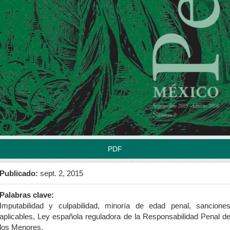
rra
teral
l
tículo
PDF
Publicado:
sept. 2, 2015
Palabras clave:
Imputabilidad y culpabilidad, minoría de edad penal, sancione
aplicables, Ley española reguladora de la Responsabilidad Penal d
los Menores.