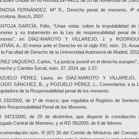
ciones Unidas en su Resolución 44/25, de 20 de noviembre de 1989
NOSA FERNÁNDEZ, Mª R., Derecho penal de menores, 4ª e
rcelona, Bosch, 2007.
NTOJA GARCÍA, Félix, “Unas notas sobre la imputabilidad de 
nores y su tratamiento en la Ley de responsabilidad penal de 
enores”, en DÍAZ-MAROTO Y VILLAREJO, J. y RODRIGU
ITIÁN, A., El menor ante el Derecho en el siglo XXI, núm. 15, Anua
 la Facultad de Derecho de la Universidad Autónoma de Madrid, 2011
REZ VAQUERO, Carlos, “La justicia juvenil en el derecho europeo”,
recho y Cambio Social, núm. 37, 2014, pp. 1-27.
OZUELO PÉREZ, Laura, en DÍAZ-MAROTO Y VILLAREJO, J
IJOO SÁNCHEZ, B., y POZUELO PÉREZ, L., Comentarios a la 
guladora de la Responsabilidad penal de los menores.
 232/2002, de 1º de marzo, que regulaba el Registro de Sentenc
bre Responsabilidad Penal de los Menores.
 3471/2000, de 29 de diciembre, que dispone la constitución 
zgado Central de Menores, y el RD 95/2009, de 6 de febrero.
comendación núm. R (87) 20 del Comité de Ministros del Consejo