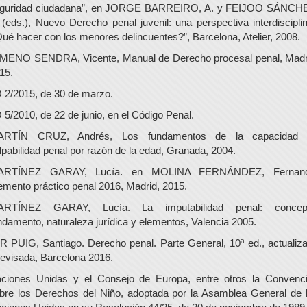
guridad ciudadana”, en JORGE BARREIRO, A. y FEIJOO SÁNCH
 (eds.), Nuevo Derecho penal juvenil: una perspectiva interdisciplin
ué hacer con los menores delincuentes?”, Barcelona, Atelier, 2008.
MENO SENDRA, Vicente, Manual de Derecho procesal penal, Madr
15.
 2/2015, de 30 de marzo.
 5/2010, de 22 de junio, en el Código Penal.
ARTÍN CRUZ, Andrés, Los fundamentos de la capacidad 
lpabilidad penal por razón de la edad, Granada, 2004.
ARTÍNEZ GARAY, Lucía. en MOLINA FERNÁNDEZ, Fernand
mento práctico penal 2016, Madrid, 2015.
ARTÍNEZ GARAY, Lucía. La imputabilidad penal: concept
ndamento, naturaleza jurídica y elementos, Valencia 2005.
R PUIG, Santiago. Derecho penal. Parte General, 10ª ed., actualiz
revisada, Barcelona 2016.
ciones Unidas y el Consejo de Europa, entre otros la Convenc
bre los Derechos del Niño, adoptada por la Asamblea General de 