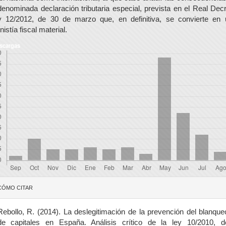
denominada declaración tributaria especial, prevista en el Real Dec
y 12/2012, de 30 de marzo que, en definitiva, se convierte en 
istía fiscal material.
scargas
etalles
CÓMO CITAR
el
rtículo
Rebollo, R. (2014). La deslegitimación de la prevención del blanque
de capitales en España. Análisis crítico de la ley 10/2010, d