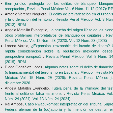
Bien jurídico protegido por los delitos de blanqueo: blanqu
receptación
,
Revista Penal México: Vol. 6 Núm. 11-12 (2017): R
Antonio Vercher Noguera,
El delito de prevaricación en el urban
y la ordenación del territorio
,
Revista Penal México: Vol. 3 Nú
(2013): RPM
Ángela Matallín Evangelio,
La prueba del origen ilícito de los bien
otros problemas interpretativos del blanqueo de capitales
,
Rev
Penal México: Vol. 12 Núm. 23 (2023): Vol. 12 Núm. 23 (2023)
Lorena Varela,
¿Expansión irrazonable del lavado de dinero? 
rápida consideración sobre la regulación mexicana desde
perspectiva europea1
,
Revista Penal México: Vol. 8 Núm. 14
(2019): RPM
Diego González López,
Algunas notas sobre el delito de financia
(o financiamiento) del terrorismo en España y México
,
Revista P
México: Vol. 15 Núm. 29 (2026): Revista Penal México jul
diciembre 2026
Ángela Matallín Evangelio,
Tutela penal de la intimidad del tes
frente al delito de falso testimonio
,
Revista Penal México: Vol
Núm. 24 (2024): Vol. 13 Núm. 24 (2024)
Kai Ambos,
Caso Rwabukombe: interpretación del Tribunal Sup
Federal alemán de la (co)autoría y la intención de destruir e