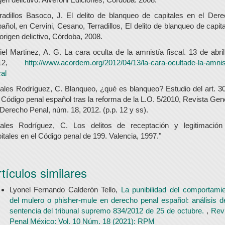
radillos Basoco, J. El delito de blanqueo de capitales en el Der
añol, en Cervini, Cesano, Terradillos, El delito de blanqueo de capit
origen delictivo, Córdoba, 2008.
iel Martinez, A. G. La cara oculta de la amnistía fiscal. 13 de abri
012,
http://www.acordem.org/2012/04/13/la-cara-ocultade-la-amnis
cal
ales Rodríguez, C. Blanqueo, ¿qué es blanqueo? Estudio del art. 3
 Código penal español tras la reforma de la L.O. 5/2010, Revista Gen
Derecho Penal, núm. 18, 2012. (p.p. 12 y ss).
dales Rodríguez, C. Los delitos de receptación y legitimación
itales en el Código penal de 199. Valencia, 1997."
tículos similares
Lyonel Fernando Calderón Tello,
La punibilidad del comportami
del mulero o phisher-mule en derecho penal español: análisis d
sentencia del tribunal supremo 834/2012 de 25 de octubre.
,
Rev
Penal México: Vol. 10 Núm. 18 (2021): RPM