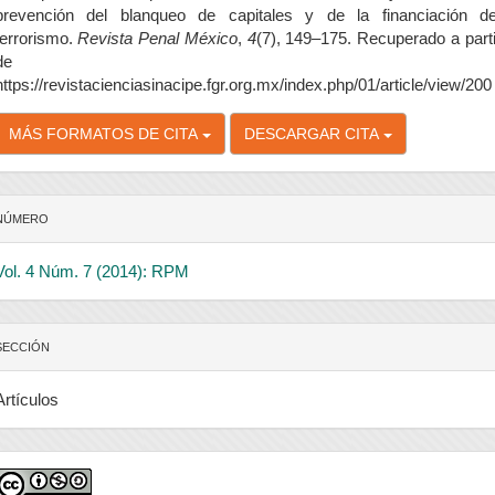
prevención del blanqueo de capitales y de la financiación de
terrorismo.
Revista Penal México
,
4
(7), 149–175. Recuperado a parti
de
https://revistacienciasinacipe.fgr.org.mx/index.php/01/article/view/200
MÁS FORMATOS DE CITA
DESCARGAR CITA
NÚMERO
Vol. 4 Núm. 7 (2014): RPM
SECCIÓN
Artículos