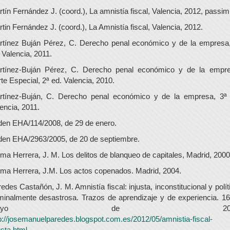
tín Fernández J. (coord.), La amnistía fiscal, Valencia, 2012, passim
tin Fernández J. (coord.), La Amnistía fiscal, Valencia, 2012.
rtínez Buján Pérez, C. Derecho penal económico y de la empresa,
 Valencia, 2011.
rtínez-Buján Pérez, C. Derecho penal económico y de la empre
te Especial, 2ª ed. Valencia, 2010.
rtínez-Buján, C. Derecho penal económico y de la empresa, 3ª 
encia, 2011.
en EHA/114/2008, de 29 de enero.
en EHA/2963/2005, de 20 de septiembre.
ma Herrera, J. M. Los delitos de blanqueo de capitales, Madrid, 2000
ma Herrera, J.M. Los actos copenados. Madrid, 2004.
edes Castañón, J. M. Amnistía fiscal: injusta, inconstitucional y polít
minalmente desastrosa. Trazos de aprendizaje y de experiencia. 1
mayo de 2012
p://josemanuelparedes.blogspot.com.es/2012/05/amnistia-fiscal-
usta.html