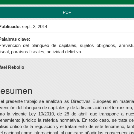
PDF
Publicado:
sept. 2, 2014
Palabras clave:
Prevención del blanqueo de capitales, sujetos obligados, amnistí
fiscal, paraísos fiscales, actividad delictiva.
ontenido
fael Rebollo
rincipal
el
esumen
rtículo
el presente trabajo se analizan las Directivas Europeas en materi
vención del blanqueo de capitales y de la financiación del terrorismo,
mo la vigente Ley 10/2010, de 28 de abril, que transpone a nues
enamiento jurídico la referida normativa. En todo caso, se trata d
lisis crítico de la regulación y el tratamiento de este fenómeno, tan
el nacional como internacional, al que cabe añadir las consecuencia