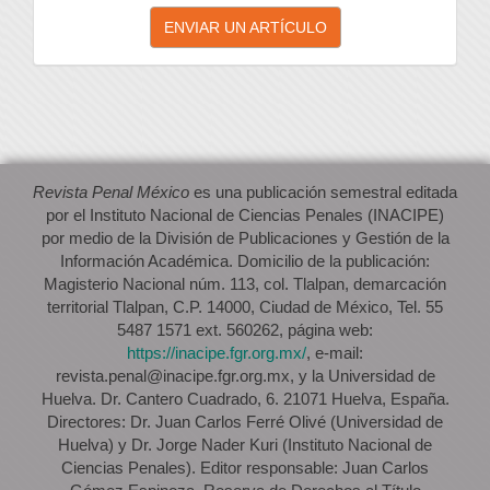
Enviar
ENVIAR UN ARTÍCULO
un
artículo
Revista Penal México
es una publicación semestral editada
por el Instituto Nacional de Ciencias Penales (INACIPE)
por medio de la División de Publicaciones y Gestión de la
Información Académica. Domicilio de la publicación:
Magisterio Nacional núm. 113, col. Tlalpan, demarcación
territorial Tlalpan, C.P. 14000, Ciudad de México, Tel. 55
5487 1571 ext. 560262, página web:
https://inacipe.fgr.org.mx/
, e-mail:
revista.penal@inacipe.fgr.org.mx, y la Universidad de
Huelva. Dr. Cantero Cuadrado, 6. 21071 Huelva, España.
Directores: Dr. Juan Carlos Ferré Olivé (Universidad de
Huelva) y Dr. Jorge Nader Kuri (Instituto Nacional de
Ciencias Penales). Editor responsable: Juan Carlos