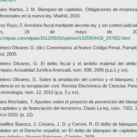
áez Martos, J. M. Blanqueo de capitales. Obligaciones de empres
fesionales en la nueva ley, Madrid, 2010.
ez Royo, F. Amnistía fiscal mediante decreto ley y sin control judicial
aís, 16 de mayo de 201
p://elpais.com/elpais/2012/05/02/opinion/1335954418_297652.html
ntero Olivares G. (dir.) Comentarios al Nuevo Código Penal, Pampl
ed. 2005.
ntero Olivares, G. El delito fiscal y el ámbito material del delit
nqueo, Actualidad Jurídica Aranzadi, núm. 698, 2006 (p.p.1 y ss).
ntero Olivares, G. Sobre la ampliación del comiso y el blanqueo, 
idencia en la receptación civil. Revista Electrónica de Ciencias Pen
riminología, núm. 12, 2010 (p.p. 3 y ss).
no Mochales, T. Apuntes sobre el proyecto de prevención del blan
capitales y de financiación del terrorismo. Diario La ley, núm. 7352, 
zo 2010, (p. 12).
radillos Basoco, J. Cesano, J. D. y Cervini, R. El delito de blanque
itales en el Derecho español, en El delito de blanqueo de capitale
gen delictivo. Alveroni Ediciones, Córdoba. 2008.