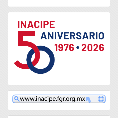
logo
inacipe