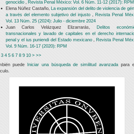
genocidio
,
Revista Penal México: Vol. 6 Núm. 11-12 (2017): RPM
Elena Núñez Castaño,
La expansión del delito de violencia de gé
a través del elemento subjetivo del injusto
,
Revista Penal Méxi
Vol. 13 Núm. 25 (2024): Julio - diciembre 2024
Juan Carlos Velázquez Elizarrarás,
Delitos económi
transnacionales y lavado de capitales en el derecho internaci
penal y el ius puniendi del Estado mexicano
,
Revista Penal Méx
Vol. 9 Núm. 16-17 (2020): RPM
3
4
5
6
7
8
9
10
>
>>
mbién puede
Iniciar una búsqueda de similitud avanzada
para e
ículo.
universidad