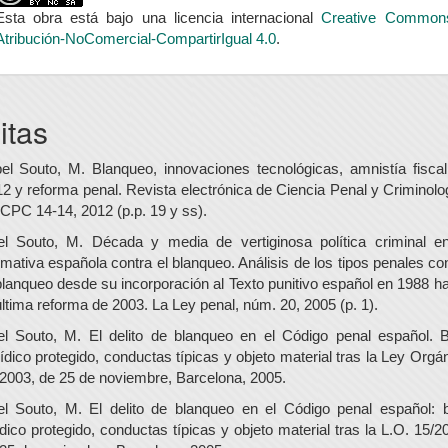
Esta obra está bajo una licencia internacional
Creative Common
Atribución-NoComercial-CompartirIgual 4.0
.
itas
el Souto, M. Blanqueo, innovaciones tecnológicas, amnistía fisca
2 y reforma penal. Revista electrónica de Ciencia Penal y Criminolo
PC 14-14, 2012 (p.p. 19 y ss).
el Souto, M. Década y media de vertiginosa política criminal en
mativa española contra el blanqueo. Análisis de los tipos penales co
blanqueo desde su incorporación al Texto punitivo español en 1988 h
última reforma de 2003. La Ley penal, núm. 20, 2005 (p. 1).
l Souto, M. El delito de blanqueo en el Código penal español. 
ídico protegido, conductas típicas y objeto material tras la Ley Orgá
2003, de 25 de noviembre, Barcelona, 2005.
l Souto, M. El delito de blanqueo en el Código penal español: 
ídico protegido, conductas típicas y objeto material tras la L.O. 15/2