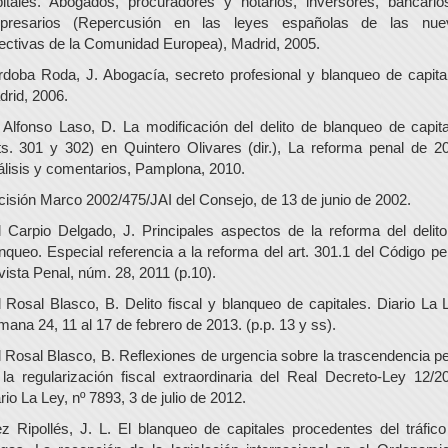
itales. Abogados, procuradores y notarios, inversores, bancari
presarios (Repercusión en las leyes españolas de las nue
ectivas de la Comunidad Europea), Madrid, 2005.
doba Roda, J. Abogacía, secreto profesional y blanqueo de capita
rid, 2006.
Alfonso Laso, D. La modificación del delito de blanqueo de capit
ts. 301 y 302) en Quintero Olivares (dir.), La reforma penal de 2
lisis y comentarios, Pamplona, 2010.
isión Marco 2002/475/JAI del Consejo, de 13 de junio de 2002.
 Carpio Delgado, J. Principales aspectos de la reforma del delit
nqueo. Especial referencia a la reforma del art. 301.1 del Código pe
ista Penal, núm. 28, 2011 (p.10).
 Rosal Blasco, B. Delito fiscal y blanqueo de capitales. Diario La 
ana 24, 11 al 17 de febrero de 2013. (p.p. 13 y ss).
 Rosal Blasco, B. Reflexiones de urgencia sobre la trascendencia p
la regularización fiscal extraordinaria del Real Decreto-Ley 12/2
rio La Ley, nº 7893, 3 de julio de 2012.
z Ripollés, J. L. El blanqueo de capitales procedentes del tráfic