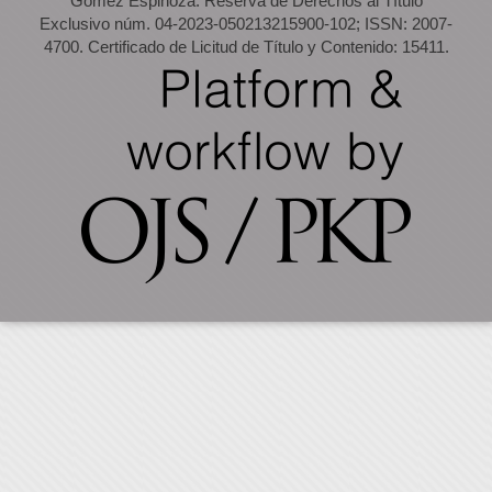
Gómez Espinoza. Reserva de Derechos al Título
Exclusivo núm. 04-2023-050213215900-102; ISSN: 2007-
4700. Certificado de Licitud de Título y Contenido: 15411.