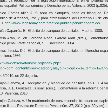
gas. La recepción de la legislación internacional en el Ordenami
al español. Política criminal y Derecho penal, Valencia, 2003 (p.825).
pico Gómez-Aller, J. Si todo es blanqueo, nada es blanqueo. Por
ídico de Aranzadi, Por y para profesionales del Derecho.15 de en
10.
http://www.legaltoday.com/practica-juridica/penal/economico/
.
ián Caparrós, E. El delito de blanqueo de capitales, Madrid, 1998.
rcía Arán, M. en Córdoba Roda, García Arán (dirs.), Comentarios
igo penal. Parte especial, t. II, Barcelona, 2004.
ez Iniesta, D.J. El delito de blanqueo de capitales en Derecho espa
celona, 1996.
p://www.observatoriorsc.org/index.php?
tion=com_content&view=category&layout=blog&id=1&Itemid=1&lang
. 5/2010, de 22 de junio.
jón-Cabeza, A. Receptación y blanqueo de capitales, en F. J. Álv
cía, J. L. González Cussac (dirs.), Comentarios a la reforma pena
0, Valencia, 2010.
jón-Cabeza, A. Un matrimonio de conveniencia: blanqueo de capit
elito fiscal. Revista de Derecho Penal, núm. 37, 2012 (p.p. 30 y ss).