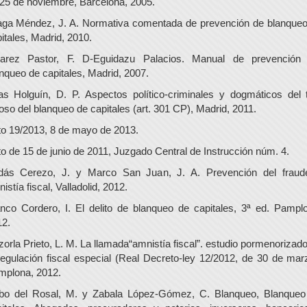
25 de noviembre, Barcelona, 2005.
aga Méndez, J. A. Normativa comentada de prevención de blanque
itales, Madrid, 2010.
varez Pastor, F. D-Eguidazu Palacios. Manual de prevención 
nqueo de capitales, Madrid, 2007.
as Holguín, D. P. Aspectos político-criminales y dogmáticos del 
oso del blanqueo de capitales (art. 301 CP), Madrid, 2011.
o 19/2013, 8 de mayo de 2013.
o de 15 de junio de 2011, Juzgado Central de Instrucción núm. 4.
dás Cerezo, J. y Marco San Juan, J. A. Prevención del fraud
istía fiscal, Valladolid, 2012.
nco Cordero, I. El delito de blanqueo de capitales, 3ª ed. Pampl
12.
orla Prieto, L. M. La llamada“amnistía fiscal”. estudio pormenorizad
regulación fiscal especial (Real Decreto-ley 12/2012, de 30 de mar
mplona, 2012.
bo del Rosal, M. y Zabala López-Gómez, C. Blanqueo, Blanqueo