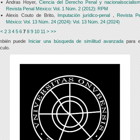
Andras Hoyer,
Ciencia del Derecho Penal y nacionalsociali
Revista Penal México: Vol. 1 Núm. 2 (2012): RPM
Alexis Couto de Brito,
Imputación jurídico-penal
,
Revista Pe
México: Vol. 13 Núm. 24 (2024): Vol. 13 Núm. 24 (2024)
<
2
3
4
5
6
7
8
9
10
11
>
>>
mbién puede
Iniciar una búsqueda de similitud avanzada
para e
ículo.
universidad