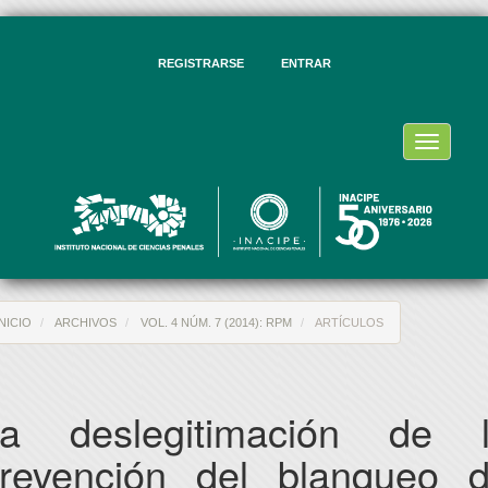
vegación
ncipal
ntenido
REGISTRARSE
ENTRAR
ncipal
rra
eral
Toggle
navigati
INICIO
ARCHIVOS
VOL. 4 NÚM. 7 (2014): RPM
ARTÍCULOS
a deslegitimación de 
revención del blanqueo 