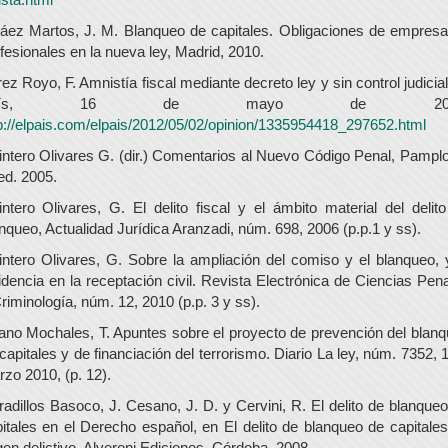
áez Martos, J. M. Blanqueo de capitales. Obligaciones de empres
fesionales en la nueva ley, Madrid, 2010.
ez Royo, F. Amnistía fiscal mediante decreto ley y sin control judicial
aís, 16 de mayo de 201
p://elpais.com/elpais/2012/05/02/opinion/1335954418_297652.html
ntero Olivares G. (dir.) Comentarios al Nuevo Código Penal, Pampl
ed. 2005.
ntero Olivares, G. El delito fiscal y el ámbito material del delit
nqueo, Actualidad Jurídica Aranzadi, núm. 698, 2006 (p.p.1 y ss).
ntero Olivares, G. Sobre la ampliación del comiso y el blanqueo, 
idencia en la receptación civil. Revista Electrónica de Ciencias Pen
riminología, núm. 12, 2010 (p.p. 3 y ss).
no Mochales, T. Apuntes sobre el proyecto de prevención del blan
capitales y de financiación del terrorismo. Diario La ley, núm. 7352, 
zo 2010, (p. 12).
radillos Basoco, J. Cesano, J. D. y Cervini, R. El delito de blanque
itales en el Derecho español, en El delito de blanqueo de capitale
gen delictivo. Alveroni Ediciones, Córdoba. 2008.