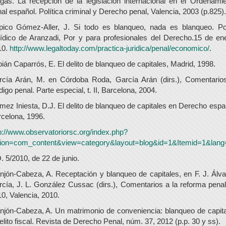
gas. La recepción de la legislación internacional en el Ordenami
al español. Política criminal y Derecho penal, Valencia, 2003 (p.825).
pico Gómez-Aller, J. Si todo es blanqueo, nada es blanqueo. Por
ídico de Aranzadi, Por y para profesionales del Derecho.15 de en
10.
http://www.legaltoday.com/practica-juridica/penal/economico/
.
ián Caparrós, E. El delito de blanqueo de capitales, Madrid, 1998.
rcía Arán, M. en Córdoba Roda, García Arán (dirs.), Comentarios
igo penal. Parte especial, t. II, Barcelona, 2004.
ez Iniesta, D.J. El delito de blanqueo de capitales en Derecho espa
celona, 1996.
p://www.observatoriorsc.org/index.php?
tion=com_content&view=category&layout=blog&id=1&Itemid=1&lang
. 5/2010, de 22 de junio.
jón-Cabeza, A. Receptación y blanqueo de capitales, en F. J. Álv
cía, J. L. González Cussac (dirs.), Comentarios a la reforma pena
0, Valencia, 2010.
jón-Cabeza, A. Un matrimonio de conveniencia: blanqueo de capit
elito fiscal. Revista de Derecho Penal, núm. 37, 2012 (p.p. 30 y ss).