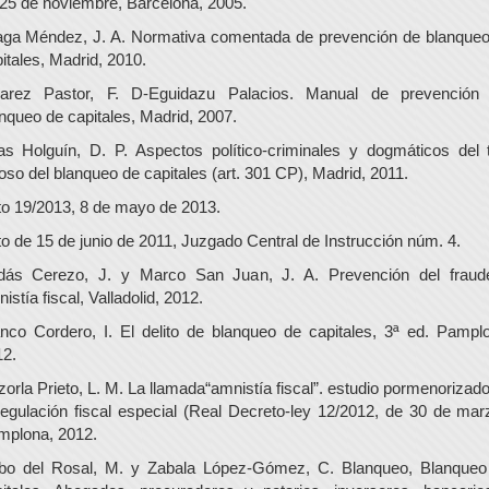
25 de noviembre, Barcelona, 2005.
aga Méndez, J. A. Normativa comentada de prevención de blanque
itales, Madrid, 2010.
varez Pastor, F. D-Eguidazu Palacios. Manual de prevención 
nqueo de capitales, Madrid, 2007.
as Holguín, D. P. Aspectos político-criminales y dogmáticos del 
oso del blanqueo de capitales (art. 301 CP), Madrid, 2011.
o 19/2013, 8 de mayo de 2013.
o de 15 de junio de 2011, Juzgado Central de Instrucción núm. 4.
dás Cerezo, J. y Marco San Juan, J. A. Prevención del fraud
istía fiscal, Valladolid, 2012.
nco Cordero, I. El delito de blanqueo de capitales, 3ª ed. Pampl
12.
orla Prieto, L. M. La llamada“amnistía fiscal”. estudio pormenorizad
regulación fiscal especial (Real Decreto-ley 12/2012, de 30 de mar
mplona, 2012.
bo del Rosal, M. y Zabala López-Gómez, C. Blanqueo, Blanqueo