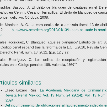
radillos Basoco, J. El delito de blanqueo de capitales en el Der
añol, en Cervini, Cesano, Terradillos, El delito de blanqueo de capit
origen delictivo, Córdoba, 2008.
iel Martinez, A. G. La cara oculta de la amnistía fiscal. 13 de abri
012,
http://www.acordem.org/2012/04/13/la-cara-ocultade-la-amnis
cal
ales Rodríguez, C. Blanqueo, ¿qué es blanqueo? Estudio del art. 3
 Código penal español tras la reforma de la L.O. 5/2010, Revista Gen
Derecho Penal, núm. 18, 2012. (p.p. 12 y ss).
dales Rodríguez, C. Los delitos de receptación y legitimación
itales en el Código penal de 199. Valencia, 1997."
tículos similares
Eliseo Lázaro Ruiz,
La Academia Mexicana de Criminalíst
Revista Penal México: Vol. 13 Núm. 24 (2024): Vol. 13 Núm.
(2024)
Del incumplimiento de obligaciones al favorecimiento indebido e