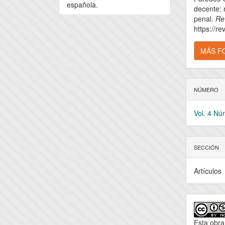
artícu
española.
decente: 
penal.
Re
https://re
MÁS F
NÚMERO
Vol. 4 Nú
SECCIÓN
Artículos
Esta obra