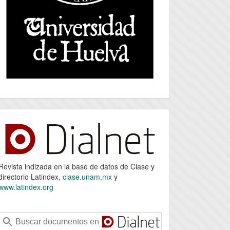
index
Revista indizada en la base de datos de Clase y
directorio Latindex,
clase.unam.mx
y
www.latindex.org