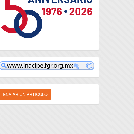
inacipe
nviar
ENVIAR UN ARTÍCULO
n
rtículo