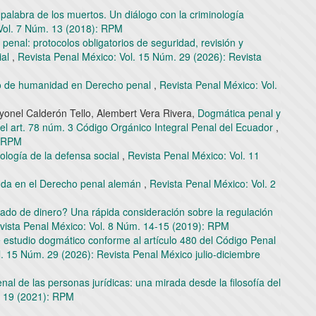
la palabra de los muertos. Un diálogo con la criminología
Vol. 7 Núm. 13 (2018): RPM
penal: protocolos obligatorios de seguridad, revisión y
ial
,
Revista Penal México: Vol. 15 Núm. 29 (2026): Revista
pio de humanidad en Derecho penal
,
Revista Penal México: Vol.
yonel Calderón Tello, Alembert Vera Rivera,
Dogmática penal y
del art. 78 núm. 3 Código Orgánico Integral Penal del Ecuador
,
: RPM
eología de la defensa social
,
Revista Penal México: Vol. 11
anda en el Derecho penal alemán
,
Revista Penal México: Vol. 2
vado de dinero? Una rápida consideración sobre la regulación
vista Penal México: Vol. 8 Núm. 14-15 (2019): RPM
e estudio dogmático conforme al artículo 480 del Código Penal
. 15 Núm. 29 (2026): Revista Penal México julio-diciembre
al de las personas jurídicas: una mirada desde la filosofía del
. 19 (2021): RPM