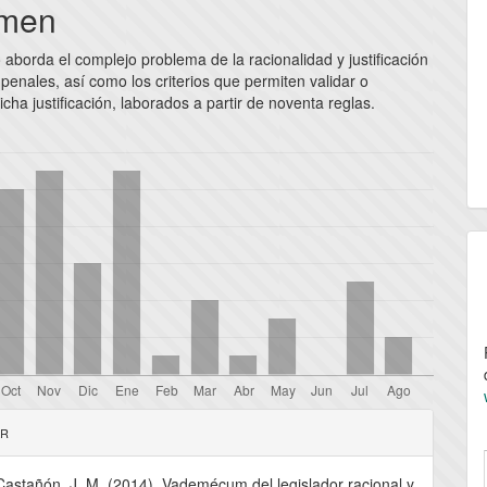
pal
men
o aborda el complejo problema de la racionalidad y justificación
lo
 penales, así como los criterios que permiten validar o
icha justificación, laborados a partir de noventa reglas.
les
AR
astañón, J. M. (2014). Vademécum del legislador racional y