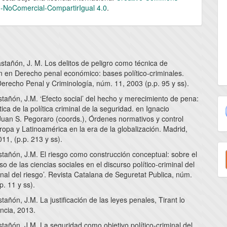
n-NoComercial-CompartirIgual 4.0
.
stañón, J. M. Los delitos de peligro como técnica de
ón en Derecho penal económico: bases político-criminales.
erecho Penal y Criminología, núm. 11, 2003 (p.p. 95 y ss).
tañón, J.M. ‘Efecto social’ del hecho y merecimiento de pena:
tica de la política criminal de la seguridad. en Ignacio
Juan S. Pegoraro (coords.), Órdenes normativos y control
ropa y Latinoamérica en la era de la globalización. Madrid,
11, (p.p. 213 y ss).
E
tañón, J.M. El riesgo como construcción conceptual: sobre el
u
so de las ciencias sociales en el discurso político-criminal del
al del riesgo’. Revista Catalana de Seguretat Publica, núm.
a
p. 11 y ss).
añón, J.M. La justificación de las leyes penales, Tirant lo
ncia, 2013.
añón, J.M. La seguridad como objetivo político-criminal del