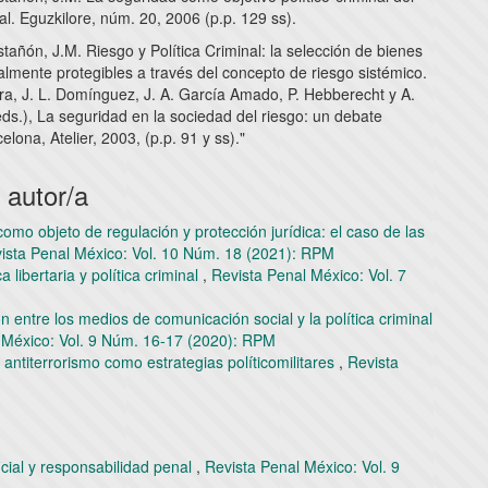
l. Eguzkilore, núm. 20, 2006 (p.p. 129 ss).
añón, J.M. Riesgo y Política Criminal: la selección de bienes
almente protegibles a través del concepto de riesgo sistémico.
ra, J. L. Domínguez, J. A. García Amado, P. Hebberecht y A.
ds.), La seguridad en la sociedad del riesgo: un debate
elona, Atelier, 2003, (p.p. 91 y ss)."
 autor/a
omo objeto de regulación y protección jurídica: el caso de las
ista Penal México: Vol. 10 Núm. 18 (2021): RPM
ca libertaria y política criminal
,
Revista Penal México: Vol. 7
ón entre los medios de comunicación social y la política criminal
 México: Vol. 9 Núm. 16-17 (2020): RPM
 antiterrorismo como estrategias políticomilitares
,
Revista
M
ficial y responsabilidad penal
,
Revista Penal México: Vol. 9