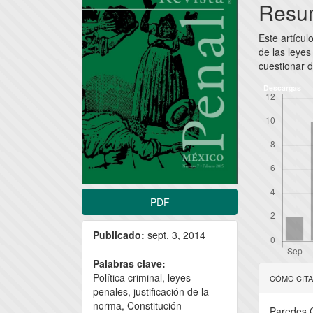
lateral
princi
Resu
del
del
Este artícul
artículo
artícu
de las leyes
cuestionar d
Descargas
PDF
Publicado:
sept. 3, 2014
Palabras clave:
Detal
Política criminal, leyes
CÓMO CIT
del
penales, justificación de la
norma, Constitución
Paredes C