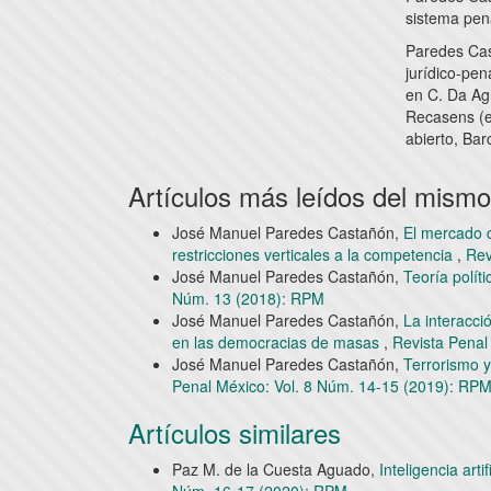
sistema pena
Paredes Cast
jurídico-pen
en C. Da Ag
Recasens (e
abierto, Barc
Artículos más leídos del mismo
José Manuel Paredes Castañón,
El mercado c
restricciones verticales a la competencia
,
Rev
José Manuel Paredes Castañón,
Teoría políti
Núm. 13 (2018): RPM
José Manuel Paredes Castañón,
La interacci
en las democracias de masas
,
Revista Penal
José Manuel Paredes Castañón,
Terrorismo y
Penal México: Vol. 8 Núm. 14-15 (2019): RP
Artículos similares
Paz M. de la Cuesta Aguado,
Inteligencia arti