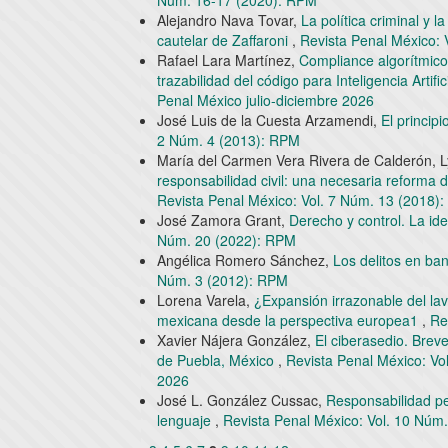
Núm. 16-17 (2020): RPM
Alejandro Nava Tovar,
La política criminal y 
cautelar de Zaffaroni
,
Revista Penal México: 
Rafael Lara Martínez,
Compliance algorítmico 
trazabilidad del código para Inteligencia Artific
Penal México julio-diciembre 2026
José Luis de la Cuesta Arzamendi,
El princi
2 Núm. 4 (2013): RPM
María del Carmen Vera Rivera de Calderón, L
responsabilidad civil: una necesaria reforma 
Revista Penal México: Vol. 7 Núm. 13 (2018)
José Zamora Grant,
Derecho y control. La id
Núm. 20 (2022): RPM
Angélica Romero Sánchez,
Los delitos en b
Núm. 3 (2012): RPM
Lorena Varela,
¿Expansión irrazonable del la
mexicana desde la perspectiva europea1
,
Re
Xavier Nájera González,
El ciberasedio. Brev
de Puebla, México
,
Revista Penal México: Vol
2026
José L. González Cussac,
Responsabilidad pen
lenguaje
,
Revista Penal México: Vol. 10 Núm