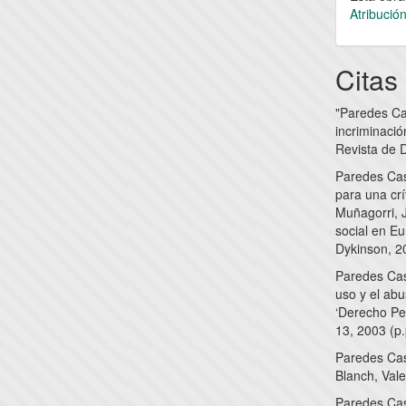
Atribució
Citas
"Paredes Ca
incriminaci
Revista de D
Paredes Cas
para una crí
Muñagorri, 
social en Eu
Dykinson, 20
Paredes Cas
uso y el abu
‘Derecho Pen
13, 2003 (p.
Paredes Cast
Blanch, Vale
Paredes Cast