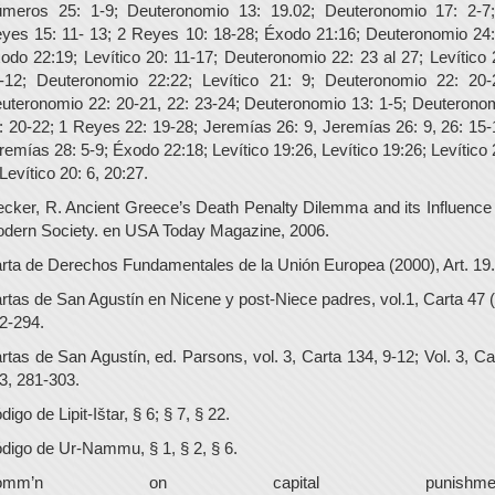
meros 25: 1-9; Deuteronomio 13: 19.02; Deuteronomio 17: 2-7
yes 15: 11- 13; 2 Reyes 10: 18-28; Éxodo 21:16; Deuteronomio 24:
odo 22:19; Levítico 20: 11-17; Deuteronomio 22: 23 al 27; Levítico 
-12; Deuteronomio 22:22; Levítico 21: 9; Deuteronomio 22: 20-
uteronomio 22: 20-21, 22: 23-24; Deuteronomio 13: 1-5; Deuterono
: 20-22; 1 Reyes 22: 19-28; Jeremías 26: 9, Jeremías 26: 9, 26: 15-
remías 28: 5-9; Éxodo 22:18; Levítico 19:26, Levítico 19:26; Levítico 
 Levítico 20: 6, 20:27.
ecker, R. Ancient Greece’s Death Penalty Dilemma and its Influence
dern Society. en USA Today Magazine, 2006.
rta de Derechos Fundamentales de la Unión Europea (2000), Art. 19.
rtas de San Agustín en Nicene y post-Niece padres, vol.1, Carta 47 (
2-294.
rtas de San Agustín, ed. Parsons, vol. 3, Carta 134, 9-12; Vol. 3, Ca
3, 281-303.
digo de Lipit-Ištar, § 6; § 7, § 22.
digo de Ur-Nammu, § 1, § 2, § 6.
omm’n on capital punishmen