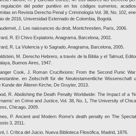
 regulación del poder punitivo en los códigos sumerios, acadio
mitas en Revista Derecho Penal y Criminología Vol. 38, No. 102, ene
nio de 2016, Universidad Externado de Colombia, Bogotá.
udemet, J. Les naissances du droit, Montchrestien, París, 2006.
rard, R. El Chivo Expiatorio, Anagrama, Barcelona, 2002.
rard, R. La Violencia y lo Sagrado, Anagrama, Barcelona, 2005.
ldstein, M. Derecho Hebrero, a través de la Biblia y el Talmud, Editor
alaya, Buenos Aires, 1947.
anger Cook, J. Roman Crucifixions: From the Second Punic War
nstantine. en Zeitschrift für die Neutestamentliche Wissenschaft 
e Kunde der Älteren Kirche, De Gruyter, 2013.
od, R. Abolishing the Death Penalty Worldwide: The Impact of a '
namic' en Crime and Justice, Vol. 38, No. 1, The University of Chic
ess, Chicago, 2009.
nes, P. Ancient and Modern Rome’s death penalty en The Spectat
osto 3, 2011.
nt, I. Crítica del Juicio. Nueva Biblioteca Filosófica, Madrid, 1876.