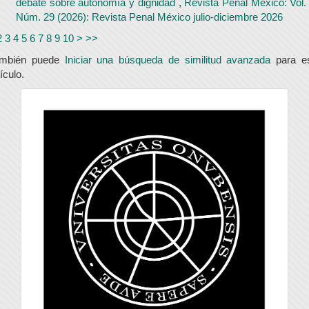
debate sobre autonomía y dignidad
,
Revista Penal México: Vol.
Núm. 29 (2026): Revista Penal México julio-diciembre 2026
2
3
4
5
6
7
8
9
10
>
>>
ambién puede
Iniciar una búsqueda de similitud avanzada
para e
tículo.
universidad