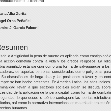
retribucionismo, utilitarismo
ontenido
iana Alba Zurita
rincipal
gel Orna Peñafiel
miro J. García Falconí
el
rtículo
Resumen
sde la Antigüedad la pena de muerte es aplicada como castigo anál
la acción cometida contra la vida y los credos religiosos. La relig
bía asimilado esta sanción como una forma de salvaguardar a los
cadores, de aquellas personas consideradas como peligrosas para
. Su discusión es de larga data y las posiciones a favor y en cont
empre se han hecho presentes. En América Latina, los altos índices
iminalidad llevan a que sectores sociales exijan se discuta sobre
cesidad de la aplicación de la pena capital, como forma de combatir
seguridad, lo que desde lo teórico contrapone las teorías retributiva
ilitarias, así como la normativa internacional en materia de protección
rechos humanos.