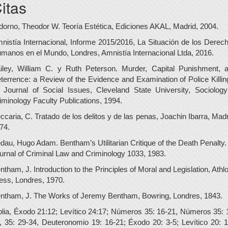
itas
dorno, Theodor W. Teoría Estética, Ediciones AKAL, Madrid, 2004.
nistía Internacional, Informe 2015/2016, La Situación de los Derec
manos en el Mundo, Londres, Amnistía Internacional Ltda, 2016.
iley, William C. y Ruth Peterson. Murder, Capital Punishment, 
terrence: a Review of the Evidence and Examination of Police Killin
 Journal of Social Issues, Cleveland State University, Sociolog
iminology Faculty Publications, 1994.
ccaria, C. Tratado de los delitos y de las penas, Joachin Ibarra, Madr
74.
dau, Hugo Adam. Bentham’s Utilitarian Critique of the Death Penalty.
urnal of Criminal Law and Criminology 1033, 1983.
ntham, J. Introduction to the Principles of Moral and Legislation, Athl
ess, Londres, 1970.
ntham, J. The Works of Jeremy Bentham, Bowring, Londres, 1843.
blia, Éxodo 21:12; Levítico 24:17; Números 35: 16-21, Números 35: 
, 35: 29-34, Deuteronomio 19: 16-21; Éxodo 20: 3-5; Levítico 20: 1