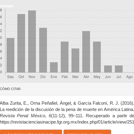
escargas
etalles
CÓMO CITAR
el
rtículo
Alba Zurita, E., Orna Peñafiel, Ángel, & García Falconí, R. J. (2016)
La reedición de la discusión de la pena de muerte en América Latina
Revista Penal México
,
6
(11-12), 99–111. Recuperado a partir d
https://revistacienciasinacipe.fgr.org.mx/index.php/01/article/view/25