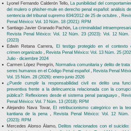
Lyonel Fernando Calderón Tello,
La punibilidad del comportamie
del mulero o phisher-mule en derecho penal español: análisis de
sentencia del tribunal supremo 834/2012 de 25 de octubre.
,
Revi
Penal México: Vol. 10 Núm. 18 (2021): RPM
Santiago Javier Granado Pachón,
La criminalidad intraempresari
Revista Penal México: Vol. 12 Núm. 23 (2023): Vol. 12 Núm.
(2023)
Edwin Retana Carrera,
El testigo protegido en el contexto 
crimen organizado
,
Revista Penal México: Vol. 13 Núm. 25 (202
Julio - diciembre 2024
Carmen López Peregrín,
Normativa comunitaria y delito de trata
seres humanos en el Código Penal español
,
Revista Penal Méxi
Vol. 15 Núm. 28 (2026): enero-junio 2026
¿Puede cumplir la responsabilidad civil ex delito una func
preventiva frente a la delincuencia relacionada con la corrupc
pública?: Reflexiones desde el sistema penal paraguayo
,
Revi
Penal México: Vol. 7 Núm. 13 (2018): RPM
Alejandro Nava Tovar,
El retribucionismo categórico en la teo
kantiana de la pena
,
Revista Penal México: Vol. 12 Núm.
(2023): RPM
Mercedes Alonso Álamo,
Delitos relacionados con el suicidio: