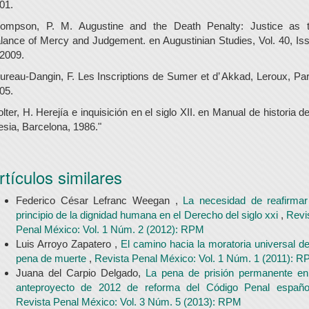
01.
ompson, P. M. Augustine and the Death Penalty: Justice as 
lance of Mercy and Judgement. en Augustinian Studies, Vol. 40, Is
 2009.
ureau-Dangin, F. Les Inscriptions de Sumer et d’ Akkad, Leroux, Par
05.
lter, H. Herejía e inquisición en el siglo XII. en Manual de historia de
lesia, Barcelona, 1986."
rtículos similares
Federico César Lefranc Weegan ,
La necesidad de reafirmar
principio de la dignidad humana en el Derecho del siglo xxi
,
Revi
Penal México: Vol. 1 Núm. 2 (2012): RPM
Luis Arroyo Zapatero ,
El camino hacia la moratoria universal de
pena de muerte
,
Revista Penal México: Vol. 1 Núm. 1 (2011): 
Juana del Carpio Delgado,
La pena de prisión permanente en
anteproyecto de 2012 de reforma del Código Penal españ
Revista Penal México: Vol. 3 Núm. 5 (2013): RPM