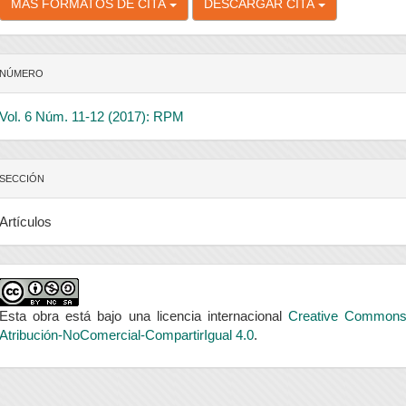
MÁS FORMATOS DE CITA
DESCARGAR CITA
NÚMERO
Vol. 6 Núm. 11-12 (2017): RPM
SECCIÓN
Artículos
Esta obra está bajo una licencia internacional
Creative Common
Atribución-NoComercial-CompartirIgual 4.0
.