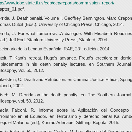
tp://www.idoc.state.il.us/ccp/ccp/reports/commission_report/
apter_01.pdf.
rrida, J. Death penalti, Volume I. Geoffrey Bennington, Marc Crépon
omas Dutoit (Eds.). University of Chicago Press. Chicago, 2014.
rrida, J. For what tomorrow…A dialogue. With Elisabeth Roudine
rad.) Jeff Fort. Stanford University Press, Stanford, 2004.
ccionario de la Lengua Española, RAE, 23ª. edición, 2014.
toit, T. Kant’s retreat, Hugo’s advance, Freud’s erection; or, derrid
splacements in his death penalty lectures. en Southern Journal
ilosophy, Vol. 50, 2012.
nkelstein, C. Death and Retribution. en Criminal Justice Ethics, Spring
landa, 2002.
itsch, M. Derrida on the death penalty. en The Southern Journal
ilosophy, vol. 50, 2012.
rcía Falconí, R. Informe sobre la Aplicación del Concepto
rrorismo en el Ecuador. en Terrorismo y derecho penal Kai Amb
equiel Malarino (ed.), Konrad Adenauer Stiftung, Bogotá, 2015.
rcía Falconí, R. y Larenas Cortez, M. Los albores del Derecho pen