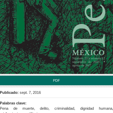
rra
teral
l
tículo
PDF
Publicado:
sept. 7, 2016
Palabras clave:
Pena de muerte, delito, criminalidad, dignidad humana