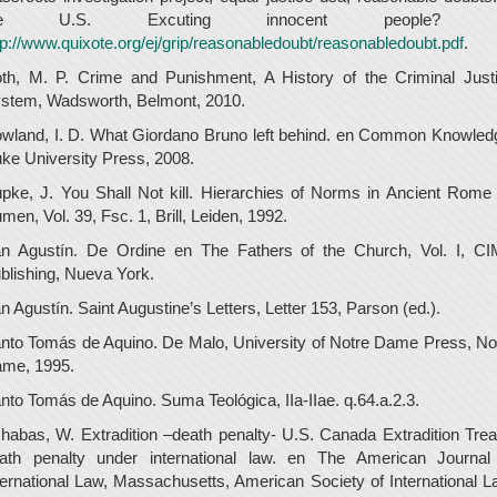
he U.S. Excuting innocent people? 
tp://www.quixote.org/ej/grip/reasonabledoubt/reasonabledoubt.pdf
.
th, M. P. Crime and Punishment, A History of the Criminal Just
stem, Wadsworth, Belmont, 2010.
wland, I. D. What Giordano Bruno left behind. en Common Knowled
ke University Press, 2008.
pke, J. You Shall Not kill. Hierarchies of Norms in Ancient Rome
men, Vol. 39, Fsc. 1, Brill, Leiden, 1992.
n Agustín. De Ordine en The Fathers of the Church, Vol. I, C
blishing, Nueva York.
n Agustín. Saint Augustine’s Letters, Letter 153, Parson (ed.).
nto Tomás de Aquino. De Malo, University of Notre Dame Press, No
me, 1995.
nto Tomás de Aquino. Suma Teológica, IIa-IIae. q.64.a.2.3.
habas, W. Extradition –death penalty- U.S. Canada Extradition Trea
ath penalty under international law. en The American Journal
ternational Law, Massachusetts, American Society of International L