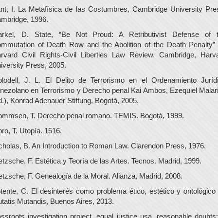
nt, I. La Metafísica de las Costumbres, Cambridge University Pre
mbridge, 1996.
rkel, D. State, “Be Not Proud: A Retributivist Defense of 
mmutation of Death Row and the Abolition of the Death Penalty”
rvard Civil Rights-Civil Liberties Law Review. Cambridge, Harv
iversity Press, 2005.
lodell, J. L. El Delito de Terrorismo en el Ordenamiento Juríd
nezolano en Terrorismo y Derecho penal Kai Ambos, Ezequiel Malar
d.), Konrad Adenauer Stiftung, Bogotá, 2005.
mmsen, T. Derecho penal romano. TEMIS. Bogotá, 1999.
ro, T. Utopía. 1516.
cholas, B. An Introduction to Roman Law. Clarendon Press, 1976.
etzsche, F. Estética y Teoría de las Artes. Tecnos. Madrid, 1999.
etzsche, F. Genealogía de la Moral. Alianza, Madrid, 2008.
tente, C. El desinterés como problema ético, estético y ontológico
tatis Mutandis, Buenos Aires, 2013.
ssroots investigation project, equal justice usa, reasonable doubts: