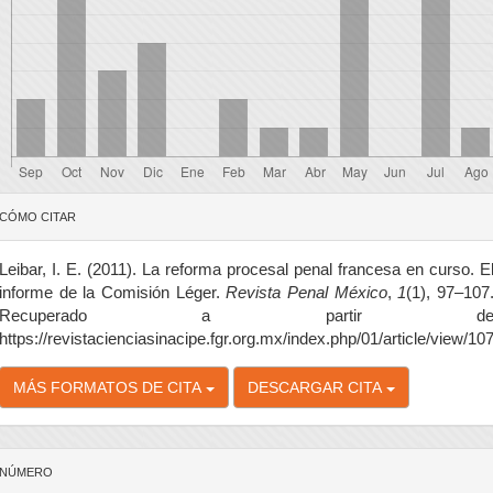
etalles
CÓMO CITAR
el
rtículo
Leibar, I. E. (2011). La reforma procesal penal francesa en curso. E
informe de la Comisión Léger.
Revista Penal México
,
1
(1), 97–107
Recuperado a partir d
https://revistacienciasinacipe.fgr.org.mx/index.php/01/article/view/10
MÁS FORMATOS DE CITA
DESCARGAR CITA
NÚMERO