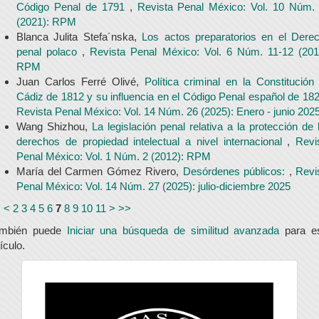
Código Penal de 1791
,
Revista Penal México: Vol. 10 Núm.
(2021): RPM
Blanca Julita Stefa´nska,
Los actos preparatorios en el Dere
penal polaco
,
Revista Penal México: Vol. 6 Núm. 11-12 (201
RPM
Juan Carlos Ferré Olivé,
Política criminal en la Constitución
Cádiz de 1812 y su influencia en el Código Penal español de 18
Revista Penal México: Vol. 14 Núm. 26 (2025): Enero - junio 202
Wang Shizhou,
La legislación penal relativa a la protección de 
derechos de propiedad intelectual a nivel internacional
,
Revi
Penal México: Vol. 1 Núm. 2 (2012): RPM
María del Carmen Gómez Rivero,
Desórdenes públicos:
,
Revi
Penal México: Vol. 14 Núm. 27 (2025): julio-diciembre 2025
<
<
2
3
4
5
6
7
8
9
10
11
>
>>
ambién puede
Iniciar una búsqueda de similitud avanzada
para e
tículo.
universidad