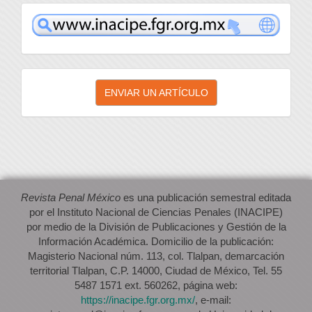
inacipe
Enviar
ENVIAR UN ARTÍCULO
un
artículo
Revista Penal México
es una publicación semestral editada
por el Instituto Nacional de Ciencias Penales (INACIPE)
por medio de la División de Publicaciones y Gestión de la
Información Académica. Domicilio de la publicación:
Magisterio Nacional núm. 113, col. Tlalpan, demarcación
territorial Tlalpan, C.P. 14000, Ciudad de México, Tel. 55
5487 1571 ext. 560262, página web:
https://inacipe.fgr.org.mx/
, e-mail: