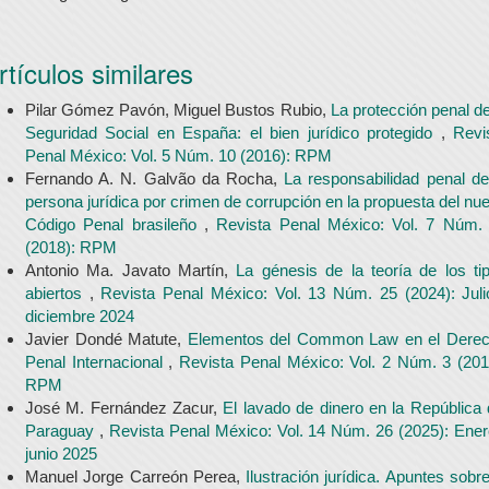
rtículos similares
Pilar Gómez Pavón, Miguel Bustos Rubio,
La protección penal de
Seguridad Social en España: el bien jurídico protegido
,
Revi
Penal México: Vol. 5 Núm. 10 (2016): RPM
Fernando A. N. Galvão da Rocha,
La responsabilidad penal de
persona jurídica por crimen de corrupción en la propuesta del nu
Código Penal brasileño
,
Revista Penal México: Vol. 7 Núm.
(2018): RPM
Antonio Ma. Javato Martín,
La génesis de la teoría de los ti
abiertos
,
Revista Penal México: Vol. 13 Núm. 25 (2024): Juli
diciembre 2024
Javier Dondé Matute,
Elementos del Common Law en el Dere
Penal Internacional
,
Revista Penal México: Vol. 2 Núm. 3 (201
RPM
José M. Fernández Zacur,
El lavado de dinero en la República 
Paraguay
,
Revista Penal México: Vol. 14 Núm. 26 (2025): Ener
junio 2025
Manuel Jorge Carreón Perea,
Ilustración jurídica. Apuntes sobre