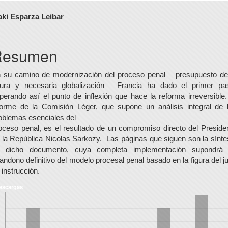
ontenido
aki Esparza Leibar
rincipal
el
Resumen
rtículo
 su camino de modernización del proceso penal —presupuesto de
tura y necesaria globalización— Francia ha dado el primer pa
perando así el punto de inflexión que hace la reforma irreversible.
forme de la Comisión Léger, que supone un análisis integral de 
oblemas esenciales del
oceso penal, es el resultado de un compromiso directo del Preside
 la República Nicolas Sarkozy. Las páginas que siguen son la sínte
 dicho documento, cuya completa implementación supondrá
andono definitivo del modelo procesal penal basado en la figura del j
 instrucción.
escargas