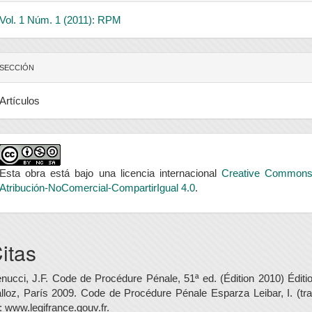
Vol. 1 Núm. 1 (2011): RPM
SECCIÓN
Artículos
Esta obra está bajo una licencia internacional
Creative Common
Atribución-NoComercial-CompartirIgual 4.0
.
itas
nucci, J.F. Code de Procédure Pénale, 51ª ed. (Édition 2010) Éditi
lloz, París 2009. Code de Procédure Pénale Esparza Leibar, I. (tra
: www.legifrance.gouv.fr.