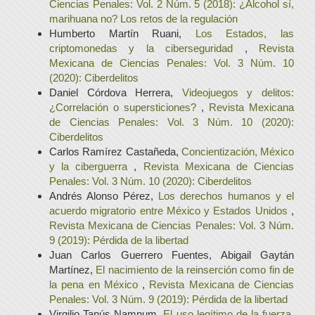
Ciencias Penales: Vol. 2 Núm. 5 (2018): ¿Alcohol sí,
marihuana no? Los retos de la regulación
Humberto Martín Ruani,
Los Estados, las
criptomonedas y la ciberseguridad
,
Revista
Mexicana de Ciencias Penales: Vol. 3 Núm. 10
(2020): Ciberdelitos
Daniel Córdova Herrera,
Videojuegos y delitos:
¿Correlación o supersticiones?
,
Revista Mexicana
de Ciencias Penales: Vol. 3 Núm. 10 (2020):
Ciberdelitos
Carlos Ramírez Castañeda,
Concientización, México
y la ciberguerra
,
Revista Mexicana de Ciencias
Penales: Vol. 3 Núm. 10 (2020): Ciberdelitos
Andrés Alonso Pérez,
Los derechos humanos y el
acuerdo migratorio entre México y Estados Unidos
,
Revista Mexicana de Ciencias Penales: Vol. 3 Núm.
9 (2019): Pérdida de la libertad
Juan Carlos Guerrero Fuentes, Abigail Gaytán
Martínez,
El nacimiento de la reinserción como fin de
la pena en México
,
Revista Mexicana de Ciencias
Penales: Vol. 3 Núm. 9 (2019): Pérdida de la libertad
Virgilio Tanús Namnum,
El uso legítimo de la fuerza,