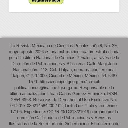
La Revista Mexicana de Ciencias Penales, año 9, No. 29,
mayo-agosto 2026 es una publicación cuatrimestral editada
por el Instituto Nacional de Ciencias Penales, a través de la
Dirección de Publicaciones y Biblioteca. Calle Magisterio
Nacional núm. 113, Col. Tlalpan, demarcación territorial
Tlalpan, C.P. 14000, Ciudad de México, México. Tel. 5487
1571; https://inacipe.fgr.org.mx/; email:
publicaciones@inacipe.fgr.org.mx. Responsable de la
última actualización: Juan Carlos Gómez Espinoza. ISSN:
2954-4963. Reservas de Derechos al Uso Exclusivo No.
04-2017-080214584200-102; Licitud de Título y contenido:
17106. Expediente: CCPRI/3/TC/18/21019 otorgado por la
comisión Calificadora de Publicaciones y Revistas
Ilustradas de la Secretaría de Gobernación. El contenido de