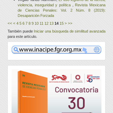
violencia, inseguridad y política
,
Revista Mexicana
de Ciencias Penales: Vol. 2 Núm. 8 (2019):
Desaparición Forzada
<<
<
4
5
6
7
8
9
10
11
12
13
14
15
>
>>
También puede
Iniciar una búsqueda de similitud avanzada
para este artículo.
www
convocatoria