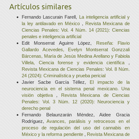
Artículos similares
Fernando Lascurain Farell,
La inteligencia artificial y
la ley antilavado en México
,
Revista Mexicana de
Ciencias Penales: Vol. 4 Núm. 14 (2021): Ciencias
penales e inteligencia artificial
Edit Monserrat Aguirre López,
Reseña: Flavio
Gallardo Acevedes, Evelyn Montserrat Gonzzali
Bárcenas, María de Jesús Medina Arellano y Fabiola
Villela, Ciencia forense y evidencia científica
,
Revista Mexicana de Ciencias Penales: Vol. 8 Núm.
24 (2024): Criminalística y prueba pericial
Javier Sacbe García Téllez,
El impacto de la
neurociencia en el sistema penal mexicano. Una
visión objetiva
,
Revista Mexicana de Ciencias
Penales: Vol. 3 Núm. 12 (2020): Neurociencia y
derecho penal
Fernando Belaunzarán Méndez, Aidee Gracia
Rodríguez,
Avances, parálisis y retrocesos en el
proceso de regulación del uso del cannabis en
México y la reforma pendiente
,
Revista Mexicana de