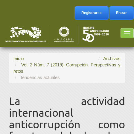
Navegación
principal
Registrarse
Entrar
Contenido
principal
Barra
Tog
lateral
nav
Inicio
Archivos
Vol. 2 Núm. 7 (2019): Corrupción. Perspectivas y
retos
Tendencias actuales
La actividad
internacional
anticorrupción como