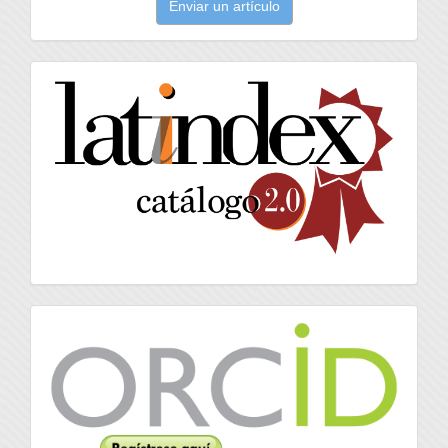
Enviar un artículo
un
artículo
latindex
Orcid