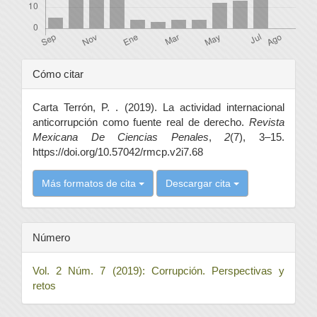
Detalles
Cómo citar
del
Carta Terrón, P. . (2019). La actividad internacional
artículo
anticorrupción como fuente real de derecho.
Revista
Mexicana De Ciencias Penales
,
2
(7), 3–15.
https://doi.org/10.57042/rmcp.v2i7.68
Más formatos de cita
Descargar cita
Número
Vol. 2 Núm. 7 (2019): Corrupción. Perspectivas y
retos