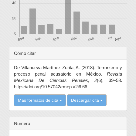
Detalles
Cómo citar
del
De Villanueva Martínez Zurita, A. (2018). Terrorismo y
artículo
proceso penal acusatorio en México.
Revista
Mexicana De Ciencias Penales
,
2
(6), 39–58.
https://doi.org/10.57042/rmcp.v2i6.66
Más formatos de cita
Descargar cita
Número