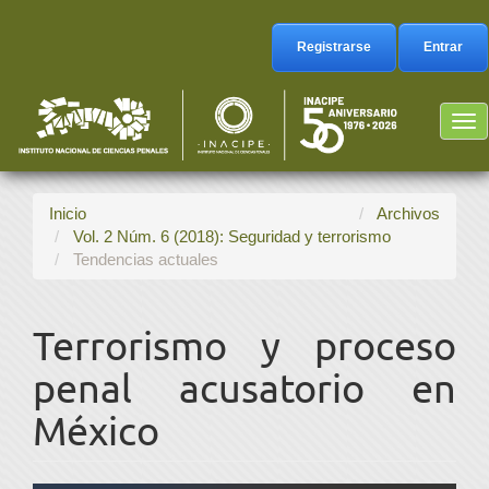
Navegación
principal
Registrarse
Entrar
Contenido
principal
Barra
Tog
lateral
nav
Inicio
Archivos
Vol. 2 Núm. 6 (2018): Seguridad y terrorismo
Tendencias actuales
Terrorismo y proceso
penal acusatorio en
México