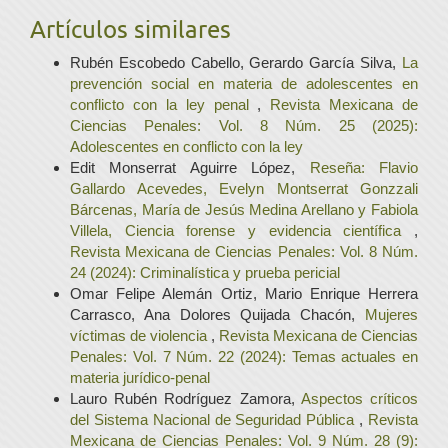
Artículos similares
Rubén Escobedo Cabello, Gerardo García Silva,
La
prevención social en materia de adolescentes en
conflicto con la ley penal
,
Revista Mexicana de
Ciencias Penales: Vol. 8 Núm. 25 (2025):
Adolescentes en conflicto con la ley
Edit Monserrat Aguirre López,
Reseña: Flavio
Gallardo Acevedes, Evelyn Montserrat Gonzzali
Bárcenas, María de Jesús Medina Arellano y Fabiola
Villela, Ciencia forense y evidencia científica
,
Revista Mexicana de Ciencias Penales: Vol. 8 Núm.
24 (2024): Criminalística y prueba pericial
Omar Felipe Alemán Ortiz, Mario Enrique Herrera
Carrasco, Ana Dolores Quijada Chacón,
Mujeres
víctimas de violencia
,
Revista Mexicana de Ciencias
Penales: Vol. 7 Núm. 22 (2024): Temas actuales en
materia jurídico-penal
Lauro Rubén Rodríguez Zamora,
Aspectos críticos
del Sistema Nacional de Seguridad Pública
,
Revista
Mexicana de Ciencias Penales: Vol. 9 Núm. 28 (9):