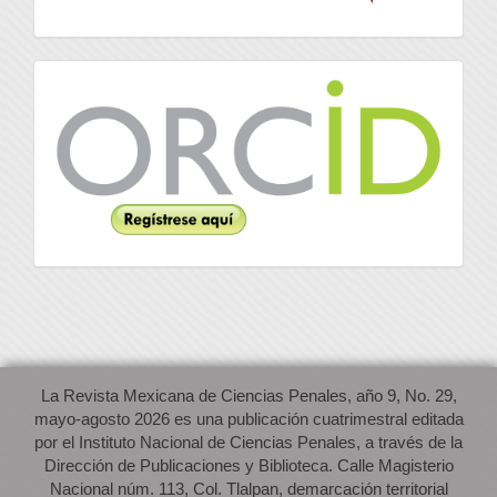
Orcid
La Revista Mexicana de Ciencias Penales, año 9, No. 29,
mayo-agosto 2026 es una publicación cuatrimestral editada
por el Instituto Nacional de Ciencias Penales, a través de la
Dirección de Publicaciones y Biblioteca. Calle Magisterio
Nacional núm. 113, Col. Tlalpan, demarcación territorial