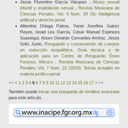
Jesús Florentino García Vázquez ,
Abuso sexual
infantil y explotación sexual
,
Revista Mexicana de
Ciencias Penales: Vol. 9 Núm. 29 (9): Inteligencia
artificial y derecho penal
Albertina Ortega Palma, Yanet Josefina Juárez
Reyes, Israel Lira García, Cesar Manuel Espinoza
Suastegui, Arturo Gerardo Cervantes Arróniz, Jesús
Solís Justo,
Resguardo y conservación de cuerpos
en reducción esquelética. Guía técnica y de
aplicación para un Centro de Resguardo Óseo
Forense, México
,
Revista Mexicana de Ciencias
Penales: Vol. 7 Núm. 22 (2024): Temas actuales en
materia jurídico-penal
<<
<
1
2
3
4
5
6
7
8
9
10
11
12
13
14
15
16
17
>
>>
También puede
Iniciar una búsqueda de similitud avanzada
para este artículo.
www