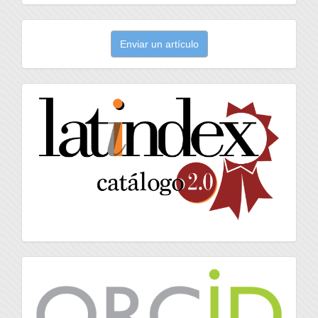
Enviar
Enviar un artículo
un
artículo
latindex
Orcid