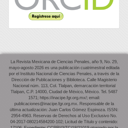
La Revista Mexicana de Ciencias Penales, año 9, No. 29,
mayo-agosto 2026 es una publicación cuatrimestral editada
por el Instituto Nacional de Ciencias Penales, a través de la
Dirección de Publicaciones y Biblioteca. Calle Magisterio
Nacional núm. 113, Col. Tlalpan, demarcación territorial
Tlalpan, C.P. 14000, Ciudad de México, México. Tel. 5487
1571; https://inacipe.fgr.org.mx/; email:
publicaciones@inacipe.fgr.org.mx. Responsable de la
última actualización: Juan Carlos Gómez Espinoza. ISSN:
2954-4963. Reservas de Derechos al Uso Exclusivo No.
04-2017-080214584200-102; Licitud de Título y contenido:
17106. Expediente: CCPRI/3/TC/18/21019 otorgado por la