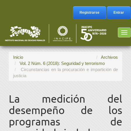
Navegación
principal
Registrarse
Entrar
Contenido
principal
Barra
Tog
lateral
nav
Inicio
Archivos
Vol. 2 Núm. 6 (2018): Seguridad y terrorismo
Circunstancias en la procuración e impartición de
justicia
La medición del
desempeño de los
programas de