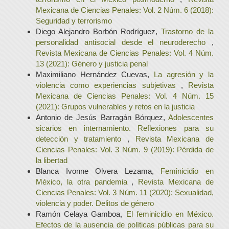
Mexicana de Ciencias Penales: Vol. 2 Núm. 6 (2018):
Seguridad y terrorismo
Diego Alejandro Borbón Rodríguez,
Trastorno de la
personalidad antisocial desde el neuroderecho
,
Revista Mexicana de Ciencias Penales: Vol. 4 Núm.
13 (2021): Género y justicia penal
Maximiliano Hernández Cuevas,
La agresión y la
violencia como experiencias subjetivas
,
Revista
Mexicana de Ciencias Penales: Vol. 4 Núm. 15
(2021): Grupos vulnerables y retos en la justicia
Antonio de Jesús Barragán Bórquez,
Adolescentes
sicarios en internamiento. Reflexiones para su
detección y tratamiento
,
Revista Mexicana de
Ciencias Penales: Vol. 3 Núm. 9 (2019): Pérdida de
la libertad
Blanca Ivonne Olvera Lezama,
Feminicidio en
México, la otra pandemia
,
Revista Mexicana de
Ciencias Penales: Vol. 3 Núm. 11 (2020): Sexualidad,
violencia y poder. Delitos de género
Ramón Celaya Gamboa,
El feminicidio en México.
Efectos de la ausencia de políticas públicas para su