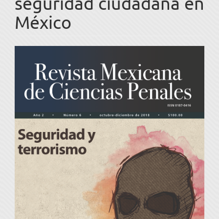
seguridad ciudadana en
México
Barra
lateral
del
artículo