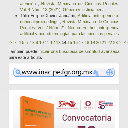
atención
,
Revista Mexicana de Ciencias Penales:
Vol. 4 Núm. 13 (2021): Género y justicia penal
Túlio Felippe Xavier Januário,
Artificial intelligence in
criminal proceedings
,
Revista Mexicana de Ciencias
Penales: Vol. 7 Núm. 21: Neuroderechos, inteligencia
artificial y neurotecnologías para las ciencias penales
<<
<
4
5
6
7
8
9
10
11
12
13
14
15
16
17
18
19
20
21
22
23
>
>>
También puede
Iniciar una búsqueda de similitud avanzada
para este artículo.
www
convocatoria