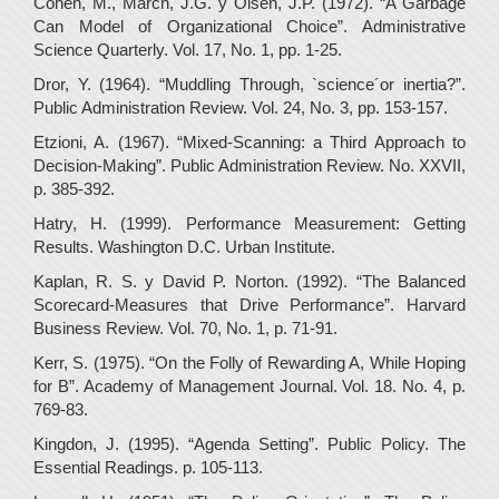
Cohen, M., March, J.G. y Olsen, J.P. (1972). “A Garbage
Can Model of Organizational Choice”. Administrative
Science Quarterly. Vol. 17, No. 1, pp. 1-25.
Dror, Y. (1964). “Muddling Through, `science´or inertia?”.
Public Administration Review. Vol. 24, No. 3, pp. 153-157.
Etzioni, A. (1967). “Mixed-Scanning: a Third Approach to
Decision-Making”. Public Administration Review. No. XXVII,
p. 385-392.
Hatry, H. (1999). Performance Measurement: Getting
Results. Washington D.C. Urban Institute.
Kaplan, R. S. y David P. Norton. (1992). “The Balanced
Scorecard-Measures that Drive Performance”. Harvard
Business Review. Vol. 70, No. 1, p. 71-91.
Kerr, S. (1975). “On the Folly of Rewarding A, While Hoping
for B”. Academy of Management Journal. Vol. 18. No. 4, p.
769-83.
Kingdon, J. (1995). “Agenda Setting”. Public Policy. The
Essential Readings. p. 105-113.