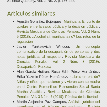
Science Quarterly. Vol. 2. No. 2, p. 197-222.
Artículos similares
Agustín González Bojórquez,
Marihuana. El punto de
quiebre entre la salud pública y la decisión pública
,
Revista Mexicana de Ciencias Penales: Vol. 2 Núm.
5 (2018): ¿Alcohol sí, marihuana no? Los retos de la
regulación
Javier Yankelevich Winocur,
Un concepto
comunicativo de la desaparición de personas y dos
notas jurídicas al respecto
,
Revista Mexicana de
Ciencias Penales: Vol. 2 Núm. 8 (2019):
Desaparición Forzada
Alan García Huitron, Rosa Edith Pérez Hernández,
Erika Yazmin Pérez Hernández,
¿Libres en prisión?
Niñas y niños que nacieron y vivieron con su madre
en el Centro Femenil de Reinserción Social Santa
Martha Acatitla
,
Revista Mexicana de Ciencias
Penales: Vol. 3 Núm. 9 (2019): Pérdida de la libertad
Martín Alejandro Paz Campos,
Análisis jurídico del
terrorismo en el México posmoderno
,
Revista