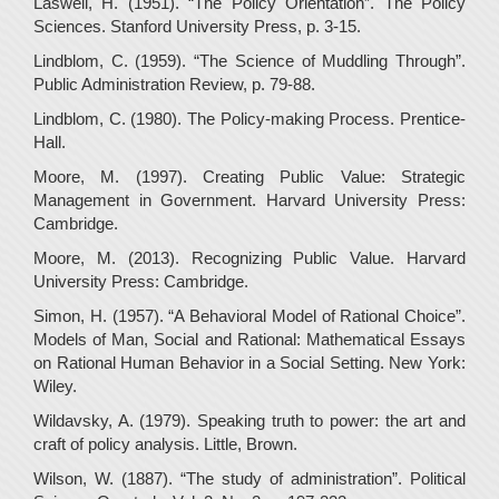
Laswell, H. (1951). “The Policy Orientation”. The Policy
Sciences. Stanford University Press, p. 3-15.
Lindblom, C. (1959). “The Science of Muddling Through”.
Public Administration Review, p. 79-88.
Lindblom, C. (1980). The Policy-making Process. Prentice-
Hall.
Moore, M. (1997). Creating Public Value: Strategic
Management in Government. Harvard University Press:
Cambridge.
Moore, M. (2013). Recognizing Public Value. Harvard
University Press: Cambridge.
Simon, H. (1957). “A Behavioral Model of Rational Choice”.
Models of Man, Social and Rational: Mathematical Essays
on Rational Human Behavior in a Social Setting. New York:
Wiley.
Wildavsky, A. (1979). Speaking truth to power: the art and
craft of policy analysis. Little, Brown.
Wilson, W. (1887). “The study of administration”. Political