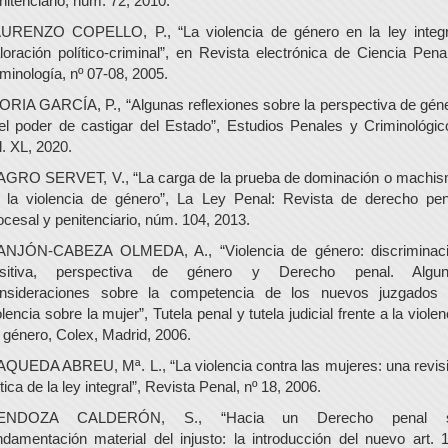
nitenciario, núm. 72, 2010.
URENZO COPELLO, P., “La violencia de género en la ley integr
loración político-criminal”, en Revista electrónica de Ciencia Pena
iminología, nº 07-08, 2005.
ORIA GARCÍA, P., “Algunas reflexiones sobre la perspectiva de gén
el poder de castigar del Estado”, Estudios Penales y Criminológic
l. XL, 2020.
GRO SERVET, V., “La carga de la prueba de dominación o machi
 la violencia de género”, La Ley Penal: Revista de derecho pen
ocesal y penitenciario, núm. 104, 2013.
NJÓN-CABEZA OLMEDA, A., “Violencia de género: discriminac
ositiva, perspectiva de género y Derecho penal. Algun
nsideraciones sobre la competencia de los nuevos juzgados
olencia sobre la mujer”, Tutela penal y tutela judicial frente a la violen
 género, Colex, Madrid, 2006.
QUEDA ABREU, Mª. L., “La violencia contra las mujeres: una revis
ítica de la ley integral”, Revista Penal, nº 18, 2006.
ENDOZA CALDERÓN, S., “Hacia un Derecho penal s
ndamentación material del injusto: la introducción del nuevo art. 