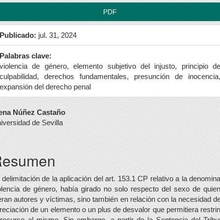
PDF
Publicado:
jul. 31, 2024
Palabras clave:
violencia de género, elemento subjetivo del injusto, principio d
culpabilidad, derechos fundamentales, presunción de inocencia
expansión del derecho penal
ontenido
ena Núñez Castaño
iversidad de Sevilla
rincipal
el
Resumen
rtículo
 delimitación de la aplicación del art. 153.1 CP relativo a la denomin
olencia de género, había girado no solo respecto del sexo de quie
eran autores y víctimas, sino también en relación con la necesidad de
reciación de un elemento o un plus de desvalor que permitiera restrin
 recurso al mismo. Sin embargo, a partir de la Sentencia del Tribu