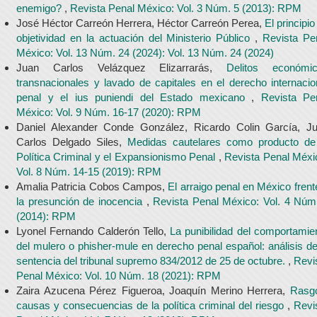
enemigo?
,
Revista Penal México: Vol. 3 Núm. 5 (2013): RPM
José Héctor Carreón Herrera, Héctor Carreón Perea,
El principio
objetividad en la actuación del Ministerio Público
,
Revista Pe
México: Vol. 13 Núm. 24 (2024): Vol. 13 Núm. 24 (2024)
Juan Carlos Velázquez Elizarrarás,
Delitos económi
transnacionales y lavado de capitales en el derecho internacio
penal y el ius puniendi del Estado mexicano
,
Revista Pe
México: Vol. 9 Núm. 16-17 (2020): RPM
Daniel Alexander Conde González, Ricardo Colin García, J
Carlos Delgado Siles,
Medidas cautelares como producto de
Política Criminal y el Expansionismo Penal
,
Revista Penal Méxi
Vol. 8 Núm. 14-15 (2019): RPM
Amalia Patricia Cobos Campos,
El arraigo penal en México frent
la presunción de inocencia
,
Revista Penal México: Vol. 4 Núm
(2014): RPM
Lyonel Fernando Calderón Tello,
La punibilidad del comportamie
del mulero o phisher-mule en derecho penal español: análisis de
sentencia del tribunal supremo 834/2012 de 25 de octubre.
,
Revi
Penal México: Vol. 10 Núm. 18 (2021): RPM
Zaira Azucena Pérez Figueroa, Joaquín Merino Herrera,
Rasg
causas y consecuencias de la política criminal del riesgo
,
Revi