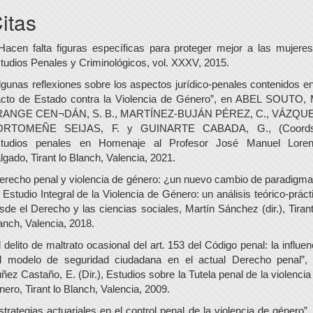
itas
Hacen falta figuras específicas para proteger mejor a las mujeres
tudios Penales y Criminológicos, vol. XXXV, 2015.
lgunas reflexiones sobre los aspectos jurídico-penales contenidos en
cto de Estado contra la Violencia de Género”, en ABEL SOUTO, 
ANGE CEN¬DÁN, S. B., MARTÍNEZ-BUJÁN PÉREZ, C., VÁZQU
ORTOMEÑE SEIJAS, F. y GUINARTE CABADA, G., (Coords.
tudios penales en Homenaje al Profesor José Manuel Lore
lgado, Tirant lo Blanch, Valencia, 2021.
erecho penal y violencia de género: ¿un nuevo cambio de paradigma
 Estudio Integral de la Violencia de Género: un análisis teórico-práct
sde el Derecho y las ciencias sociales, Martín Sánchez (dir.), Tirant
anch, Valencia, 2018.
l delito de maltrato ocasional del art. 153 del Código penal: la influen
l modelo de seguridad ciudadana en el actual Derecho penal”,
ñez Castaño, E. (Dir.), Estudios sobre la Tutela penal de la violencia
nero, Tirant lo Blanch, Valencia, 2009.
strategias actuariales en el control penal de la violencia de género”,