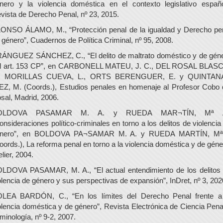
nero y la violencia doméstica en el contexto legislativo españo
vista de Derecho Penal, nº 23, 2015.
ONSO ÁLAMO, M., “Protección penal de la igualdad y Derecho pe
 género”, Cuadernos de Política Criminal, nº 95, 2008.
ÁNGUEZ SÁNCHEZ, C., “El delito de maltrato doméstico y de gén
l art. 153 CP”, en CARBONELL MATEU, J. C., DEL ROSAL BLAS
., MORILLAS CUEVA, L., ORTS BERENGUER, E. y QUINTAN
EZ, M. (Coords.), Estudios penales en homenaje al Profesor Cobo 
sal, Madrid, 2006.
OLDOVA PASAMAR M. A. y RUEDA MAR¬TÍN, Mª A
onsideraciones político-criminales en torno a los delitos de violencia
énero”, en BOLDOVA PA¬SAMAR M. A. y RUEDA MARTÍN, Mª
oords.), La reforma penal en torno a la violencia doméstica y de géne
elier, 2004.
LDOVA PASAMAR, M. A., “El actual entendimiento de los delitos
olencia de género y sus perspectivas de expansión”, InDret, nº 3, 202
LEA BARDÓN, C., “En los límites del Derecho Penal frente a
olencia doméstica y de género”, Revista Electrónica de Ciencia Pena
iminología, nº 9-2, 2007.