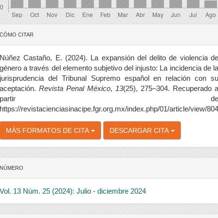
etalles
CÓMO CITAR
el
rtículo
Núñez Castaño, E. (2024). La expansión del delito de violencia d
género a través del elemento subjetivo del injusto: La incidencia de l
jurisprudencia del Tribunal Supremo español en relación con s
aceptación.
Revista Penal México
,
13
(25), 275–304. Recuperado 
partir d
https://revistacienciasinacipe.fgr.org.mx/index.php/01/article/view/80
MÁS FORMATOS DE CITA
DESCARGAR CITA
NÚMERO
Vol. 13 Núm. 25 (2024): Julio - diciembre 2024