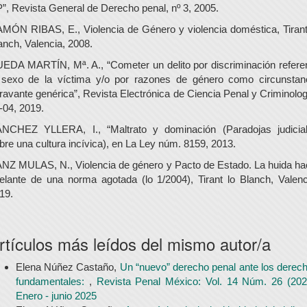
”, Revista General de Derecho penal, nº 3, 2005.
MÓN RIBAS, E., Violencia de Género y violencia doméstica, Tirant
anch, Valencia, 2008.
EDA MARTÍN, Mª. A., “Cometer un delito por discriminación refere
 sexo de la víctima y/o por razones de género como circunstan
ravante genérica”, Revista Electrónica de Ciencia Penal y Criminolog
-04, 2019.
NCHEZ YLLERA, I., “Maltrato y dominación (Paradojas judicia
bre una cultura incívica), en La Ley núm. 8159, 2013.
NZ MULAS, N., Violencia de género y Pacto de Estado. La huida ha
elante de una norma agotada (lo 1/2004), Tirant lo Blanch, Valenc
19.
rtículos más leídos del mismo autor/a
Elena Núñez Castaño,
Un “nuevo” derecho penal ante los derec
fundamentales:
,
Revista Penal México: Vol. 14 Núm. 26 (202
Enero - junio 2025