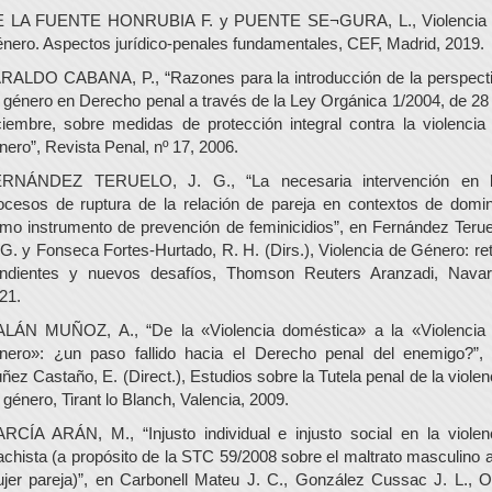
 LA FUENTE HONRUBIA F. y PUENTE SE¬GURA, L., Violencia
nero. Aspectos jurídico-penales fundamentales, CEF, Madrid, 2019.
RALDO CABANA, P., “Razones para la introducción de la perspect
 género en Derecho penal a través de la Ley Orgánica 1/2004, de 28
ciembre, sobre medidas de protección integral contra la violencia
nero”, Revista Penal, nº 17, 2006.
RNÁNDEZ TERUELO, J. G., “La necesaria intervención en 
ocesos de ruptura de la relación de pareja en contextos de domin
mo instrumento de prevención de feminicidios”, en Fernández Terue
 G. y Fonseca Fortes-Hurtado, R. H. (Dirs.), Violencia de Género: re
ndientes y nuevos desafíos, Thomson Reuters Aranzadi, Navar
21.
LÁN MUÑOZ, A., “De la «Violencia doméstica» a la «Violencia
nero»: ¿un paso fallido hacia el Derecho penal del enemigo?”,
ñez Castaño, E. (Direct.), Estudios sobre la Tutela penal de la violen
 género, Tirant lo Blanch, Valencia, 2009.
RCÍA ARÁN, M., “Injusto individual e injusto social en la violen
chista (a propósito de la STC 59/2008 sobre el maltrato masculino a
jer pareja)”, en Carbonell Mateu J. C., González Cussac J. L., O