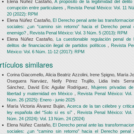
Elena Núñez Castaño,
A propósito de la legitimidad del delito
corrupción entre particulares
,
Revista Penal México: Vol. 11 N
20 (2022): RPM
Elena Núñez Castaño,
El Derecho penal ante las transformacio
sociales: ¿un “camino sin retorno” hacia el Derecho penal 
enemigo?
,
Revista Penal México: Vol. 3 Núm. 5 (2013): RPM
Elena Núñez Castaño,
La cuestionable regulación penal de 
delitos de financiación ilegal de partidos políticos
,
Revista Pe
México: Vol. 6 Núm. 11-12 (2017): RPM
rtículos similares
Corina Giacomello, Alicia Beatriz Azzolini, Irene Spigno, María J
Oseguera Narváez, Neify Pérez Trujillo, Lidia Inés Serr
Sánchez, David Eric Aguilar Rodríguez,
Mujeres privadas de
libertad y maternidad en México
,
Revista Penal México: Vol.
Núm. 26 (2025): Enero - junio 2025
María Victoria Álvarez Buján,
Acerca de la tan célebre y critic
ley española del “Solo sí es sí”
,
Revista Penal México: Vol.
Núm. 24 (2024): Vol. 13 Núm. 24 (2024)
Elena Núñez Castaño,
El Derecho penal ante las transformacio
sociales: ¿un “camino sin retorno” hacia el Derecho penal 