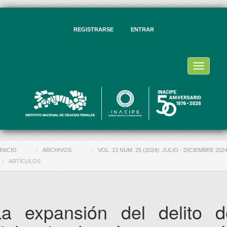
vegación
ncipal
ntenido
REGISTRARSE
ENTRAR
ncipal
rra
eral
Toggle
navigati
INICIO
ARCHIVOS
VOL. 13 NÚM. 25 (2024): JULIO - DICIEMBRE 202
ARTÍCULOS
La expansión del delito d