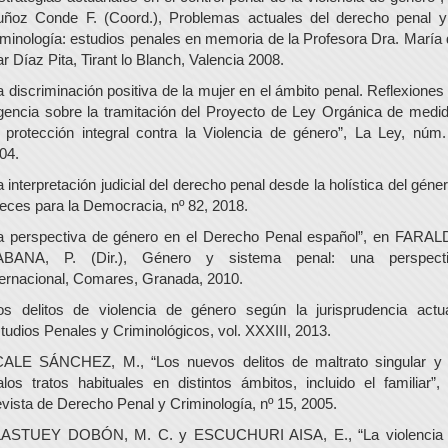
ñoz Conde F. (Coord.), Problemas actuales del derecho penal y
iminología: estudios penales en memoria de la Profesora Dra. María 
r Díaz Pita, Tirant lo Blanch, Valencia 2008.
a discriminación positiva de la mujer en el ámbito penal. Reflexiones
gencia sobre la tramitación del Proyecto de Ley Orgánica de medi
 protección integral contra la Violencia de género”, La Ley, núm.
04.
a interpretación judicial del derecho penal desde la holística del géner
eces para la Democracia, nº 82, 2018.
a perspectiva de género en el Derecho Penal español”, en FARA
BANA, P. (Dir.), Género y sistema penal: una perspect
ternacional, Comares, Granada, 2010.
os delitos de violencia de género según la jurisprudencia actua
tudios Penales y Criminológicos, vol. XXXIII, 2013.
ALE SÁNCHEZ, M., “Los nuevos delitos de maltrato singular y
los tratos habituales en distintos ámbitos, incluido el familiar”,
vista de Derecho Penal y Criminología, nº 15, 2005.
ASTUEY DOBÓN, M. C. y ESCUCHURI AISA, E., “La violencia