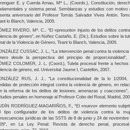
renguer E. y Cuerda Arnau, Mª L., (Coords.), Constitución, derec
ndamentales y sistema penal. Semblanzas y estudios con motivo 
senta aniversario del Profesor Tomás Salvador Vives Antón. Tomo
rant lo Blanch, Valencia, 2009.
MEZ RIVERO, Mª. C., “El «presunto» injusto de los delitos contra
olencia de género”, en Núñez Castaño, E. (Dir.), Estudios sobre la tut
nal de la Violencia de Género, Tirant lo Blanch, Valencia, 2009.
NZÁLEZ CUSSAC, J. L., “La intervención penal contra la violencia
nero desde la perspectiva del principio de proporcionalidad”,
MEZ COLOMER, J. L. (Coord.), Tutela procesal frente a hechos
olencia de género, ed. Universitat Jaume I, Castellón, 2007.
NZÁLEZ RUS, J. J., “La constitucionalidad de la lo 1/2004,
didas de protección integral contra la violencia de género, en relac
n la reforma de los delitos de lesiones, amenazas y coacciones”,
tudios penales en homenaje al Profesor Cobo del Rosal, Madrid, 200
DÍN RODRÍGUEZ-MAGARIÑOS, F., “El «nuevo» elemento subjet
l tipo configurador de los delitos de violencia contra la muj
nsecuencias jurídicas de las SSTS de 8 de junio y 24 de noviembre
09”, en La Ley Penal: Revista de derecho penal, procesa