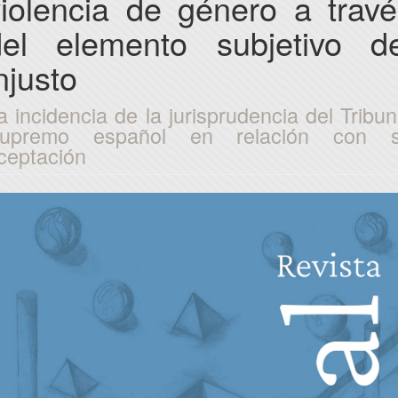
violencia de género a travé
del elemento subjetivo de
njusto
a incidencia de la jurisprudencia del Tribun
upremo español en relación con 
ceptación