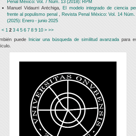
Penal México: Vol. 7 Núm. 13 (2018): RPM
Manuel Vidaurri Aréchiga,
El modelo integrado de ciencia pe
frente al populismo penal
,
Revista Penal México: Vol. 14 Núm.
(2025): Enero - junio 2025
<
<
1
2
3
4
5
6
7
8
9
10
>
>>
ambién puede
Iniciar una búsqueda de similitud avanzada
para e
tículo.
universidad