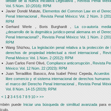
debate de la nueva Iniciativa Legislativa
,
Revista Penal Méxi
Vol. 5 Núm. 10 (2016): RPM
Javier Dondé Matute,
Elementos del Common Law en el Dere
Penal Internacional
,
Revista Penal México: Vol. 2 Núm. 3 (201
RPM
Gerhard Werle , Boris Burghardt ,
La co-autoría media
¿desarrollo de la dogmática jurídico-penal alemana en el Dere
Penal Internacional?
,
Revista Penal México: Vol. 1 Núm. 2 (201
RPM
Wang Shizhou,
La legislación penal relativa a la protección de 
derechos de propiedad intelectual a nivel internacional
,
Revi
Penal México: Vol. 1 Núm. 2 (2012): RPM
Juan Carlos Ferré Olivé,
Compliance anticorrupción
,
Revista Pe
México: Vol. 12 Núm. 22 (2023): RPM
Juan Terradillos Basoco, Ana Isabel Pérez Cepeda,
Acuerdos
libre comercio y el sistema internacional de derechos humanos
el marco del Derecho Penal Internacional
,
Revista Penal Méxi
Vol. 8 Núm. 14-15 (2019): RPM
<
<
1
2
3
4
5
6
7
8
9
10
>
>>
ambién puede
Iniciar una búsqueda de similitud avanzada
para e
tículo.