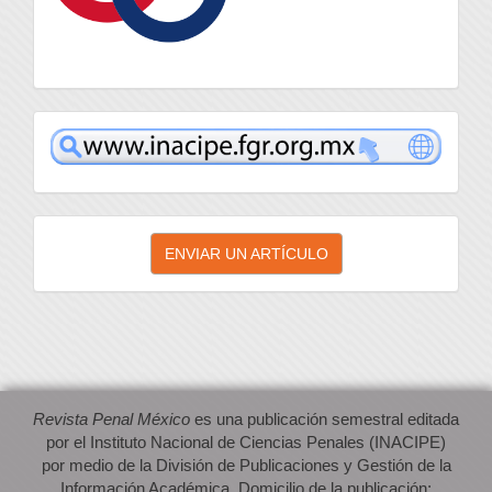
inacipe
Enviar
ENVIAR UN ARTÍCULO
un
artículo
Revista Penal México
es una publicación semestral editada
por el Instituto Nacional de Ciencias Penales (INACIPE)
por medio de la División de Publicaciones y Gestión de la
Información Académica. Domicilio de la publicación: