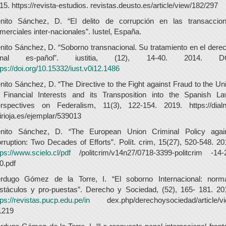
15. https://revista-estudios. revistas.deusto.es/article/view/182/297
nito Sánchez, D. “El delito de corrupción en las transaccio
merciales inter-nacionales”. Iustel, España.
nito Sánchez, D. “Soborno transnacional. Su tratamiento en el dere
enal es-pañol”. iustitia, (12), 14-40. 2014. DO
tps://doi.org/10.15332/iust.v0i12.1486
nito Sánchez, D. “The Directive to the Fight against Fraud to the Un
 Financial Interests and its Transposition into the Spanish La
rspectives on Federalism, 11(3), 122-154. 2019. https://dialn
irioja.es/ejemplar/539013
nito Sánchez, D. “The European Union Criminal Policy agai
rruption: Two Decades of Efforts”. Polít. crim, 15(27), 520-548. 20
tps://www.scielo.cl/pdf
/politcrim/v14n27/0718-3399-politcrim -14-
0.pdf
rdugo Gómez de la Torre, I. “El soborno Internacional: norm
stáculos y pro-puestas”. Derecho y Sociedad, (52), 165- 181. 20
tps://revistas.pucp.edu.pe/in
dex.php/derechoysociedad/article/v
1219