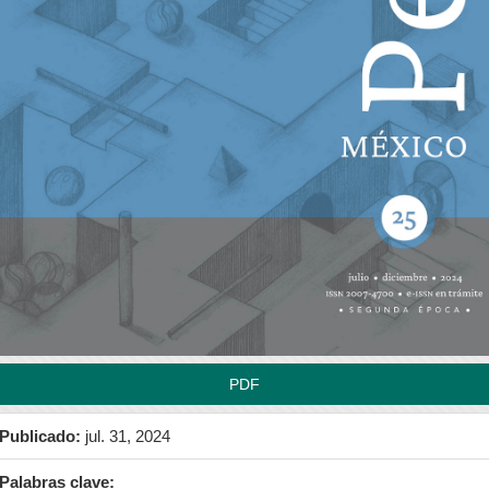
rra
teral
l
tículo
PDF
Publicado:
jul. 31, 2024
Palabras clave: