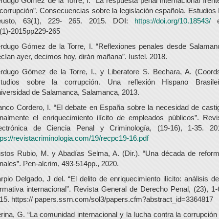
rdugo Gómez de la Torre, I. “La respuesta penal internacional frent
 corrupción”. Consecuencias sobre la legislación española. Estudios
usto, 63(1), 229- 265. 2015. DOI:
https://doi.org/10.18543/
e
(1)-2015pp229-265
rdugo Gómez de la Torre, I. “Reflexiones penales desde Salaman
cían ayer, decimos hoy, dirán mañana”. Iustel. 2018.
rdugo Gómez de la Torre, I., y Liberatore S. Bechara, A. (Coords
tudios sobre la corrupción. Una reflexión Hispano Brasile
iversidad de Salamanca, Salamanca, 2013.
anco Cordero, I. “El debate en España sobre la necesidad de casti
nalmente el enriquecimiento ilícito de empleados públicos”. Revi
ectrónica de Ciencia Penal y Criminología, (19-16), 1-35. 20
tps://revistacriminologia.com/19/recpc19-16.pdf
stos Rubio, M. y Abadías Selma, A. (Dir.). “Una década de refor
nales”. Pen-alcrim, 493-514pp., 2020.
rpio Delgado, J del. “El delito de enriquecimiento ilícito: análisis de
rmativa internacional”. Revista General de Derecho Penal, (23), 1-
15. https:// papers.ssrn.com/sol3/papers.cfm?abstract_id=3364817
rina, G. “La comunidad internacional y la lucha contra la corrupción