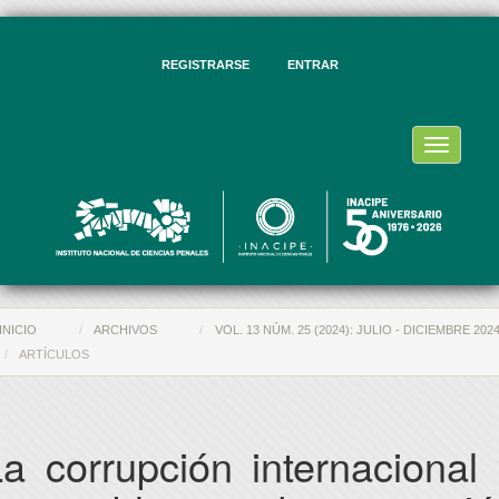
vegación
ncipal
ntenido
REGISTRARSE
ENTRAR
ncipal
rra
eral
Toggle
navigati
INICIO
ARCHIVOS
VOL. 13 NÚM. 25 (2024): JULIO - DICIEMBRE 202
ARTÍCULOS
a corrupción internacional