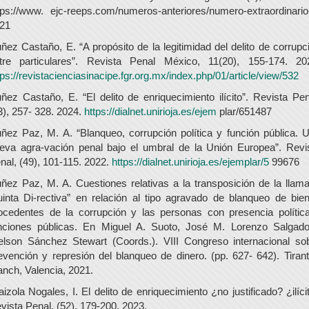
tps://www. ejc-reeps.com/numeros-anteriores/numero-extraordinario
21
ñez Castaño, E. “A propósito de la legitimidad del delito de corrupc
tre particulares”. Revista Penal México, 11(20), 155-174. 20
tps://revistacienciasinacipe.fgr.org.mx/index.php/01/article/view/532
ñez Castaño, E. “El delito de enriquecimiento ilícito”. Revista Pen
3), 257- 328. 2024.
https://dialnet.unirioja.es/ejem
plar/651487
ñez Paz, M. A. “Blanqueo, corrupción política y función pública. 
eva agra-vación penal bajo el umbral de la Unión Europea”. Revi
nal, (49), 101-115. 2022.
https://dialnet.unirioja.es/ejemplar/5
99676
ñez Paz, M. A. Cuestiones relativas a la transposición de la llam
uinta Di-rectiva” en relación al tipo agravado de blanqueo de bie
ocedentes de la corrupción y las personas con presencia polític
nciones públicas. En Miguel A. Suoto, José M. Lorenzo Salgad
elson Sánchez Stewart (Coords.). VIII Congreso internacional so
evención y represión del blanqueo de dinero. (pp. 627- 642). Tirant
anch, Valencia, 2021.
aizola Nogales, I. El delito de enriquecimiento ¿no justificado? ¿ilíci
vista Penal, (52). 179-200. 2023.