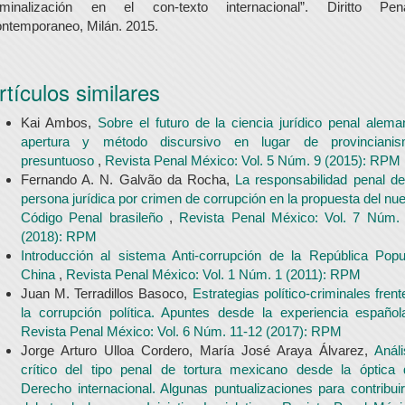
iminalización en el con-texto internacional”. Diritto Pen
ntemporaneo, Milán. 2015.
rtículos similares
Kai Ambos,
Sobre el futuro de la ciencia jurídico penal alema
apertura y método discursivo en lugar de provinciani
presuntuoso
,
Revista Penal México: Vol. 5 Núm. 9 (2015): RPM
Fernando A. N. Galvão da Rocha,
La responsabilidad penal de
persona jurídica por crimen de corrupción en la propuesta del nu
Código Penal brasileño
,
Revista Penal México: Vol. 7 Núm.
(2018): RPM
Introducción al sistema Anti-corrupción de la República Popu
China
,
Revista Penal México: Vol. 1 Núm. 1 (2011): RPM
Juan M. Terradillos Basoco,
Estrategias político-criminales frent
la corrupción política. Apuntes desde la experiencia españo
Revista Penal México: Vol. 6 Núm. 11-12 (2017): RPM
Jorge Arturo Ulloa Cordero, María José Araya Álvarez,
Análi
crítico del tipo penal de tortura mexicano desde la óptica 
Derecho internacional. Algunas puntualizaciones para contribuir