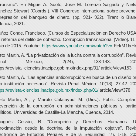
rrorismo”. En Miguel A. Suoto, José M. Lorenzo Salgado y Niel
nchez Stewart (Coords.). VIII Congreso internacional sobre prevenc
represión del blanqueo de dinero. (pp. 921- 922). Tirant lo Blan
lencia, 2021.
ñoz Conde, Francisco. [Cursos de Especialización en Derecho USA
 reforma del delito de cohecho. Corrupción transnacional [Vídeo]. 11
nio de 2015. Youtube.
https://www.youtube.com/watch?v=
FckM1IxH
eto Martin, A. “La privatización de la lucha contra la corrupción”. Revi
enal Mé-xico, 2(24), 133-143. 201
tps://revista¬ciencias.inacipe.gob.mx/index.php/01/ article/view/153
eto Martin, A. “Las agencias anticorrupción: en busca de un diseño p
a institución necesaria”. Revista Penal México. 10(18), 27-42. 20
tps://revista-ciencias.inacipe.gob.mx/index.php/01/
article/view/378
eto Martín, A., y Maroto Calatayud, M. (Dirs.). Public Complia
evención de la corrupción en administraciones públicas y parti
líticos. Universidad de Castilla-La Mancha, Cuenca, 2014.
ougués Cossio, R. “Corrupción y Derechos Humanos. U
roximación desde la doctrina de la imputación objetiva”. Revi
ectrónica de Estudios Penales y de la Seguridad. (7), 1-18. 20