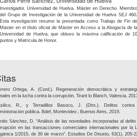
Carlos Ferré Sánchez,
Universidad de Huelva
Investigador. Universidad de Huelva. Máster en Derecho. Miembr
del Grupo de Investigación de la Universidad de Huelva SEJ 460
Esta investigación resume la presentada como Trabajo de Fin d
Máster en el título oficial de Máster en Acceso a la Abogacía de l
Universidad de Huelva, que obtuvo la máxima calificación de 1
puntos y Matrícula de Honor.
itas
rrero Ortega, A. (Cord.). Regeneración democrática y estrateg
nales en la lucha contra la corrupción. Tirant lo Blanch, Valencia, 201
silico, R., y Terradillos Basoco, J. (Dirs.). Delitos contra
ministración pública. Bdef, Montevideo ; Buenos Aires, 2019.
nito Sánchez, D. “Análisis de las novedades incorporadas al delito
rrupción en las transacciones comerciales internacionales por la 
gánica 1/2015, de 30 de marzo”. Estudios De Deusto, 63(1), 205-2