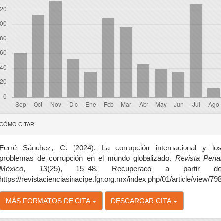
etalles
CÓMO CITAR
el
rtículo
Ferré Sánchez, C. (2024). La corrupción internacional y lo
problemas de corrupción en el mundo globalizado.
Revista Pena
México
,
13
(25), 15–48. Recuperado a partir d
https://revistacienciasinacipe.fgr.org.mx/index.php/01/article/view/79
MÁS FORMATOS DE CITA
DESCARGAR CITA