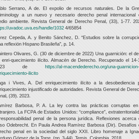
blo Serrano, A de. El expolio de recursos naturales. De la Gr
iminology a un nuevo y necesario derecho penal internacional 
dio ambiente. Revista General de Derecho Penal, (33), 1-77. 20
tps://uvadoc.uva.es/handle/1032
4/65854
rez Cepeda, A. y Benito Sánchez, D. “Estudios sobre la corrupci
a reflexión Hispano Brasileña”, p. 14.
intero Olivares, G. (30 de diciembre de 2022) Una guarnición: el del
 enri-quecimiento ilícito. Almacén de Derecho. Recuperado el 14-
2023 de
https://al-macendederecho.org/una-guarnicion-
riquecimiento-ilicito
ga i Vives, A. Del enriquecimiento ilícito a la desobediencia 
riquecimiento injustificado de autoridades. Revista General de Dere
nal, (39). 2023.
mírez Barbosa, P. A. La ley contra las prácticas corruptas en
tranjero. La FCPA de Estados Unidos: “compliance”, extraterritoriali
responsabilidad penal de la persona jurídica. Reflexiones acerca 
so Odebrecht. En Paula Andrea Ramírez Barbosa (Dir). Desafíos 
recho penal en la sociedad del siglo XXII. Libro homenaje a Igna
rdugo Gómez de la Torre. (pp. 3-44). Temis, Colombia. 2018.