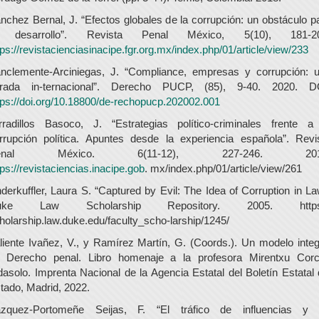
nchez Bernal, J. “Efectos globales de la corrupción: un obstáculo p
l desarrollo”. Revista Penal México, 5(10), 181-20
tps://revistacienciasinacipe.fgr.org.mx/index.php/01/article/view/233
nclemente-Arciniegas, J. “Compliance, empresas y corrupción: 
rada in-ternacional”. Derecho PUCP, (85), 9-40. 2020. D
tps://doi.org/10.18800/de-rechopucp.202002.001
rradillos Basoco, J. “Estrategias político-criminales frente a
rrupción política. Apuntes desde la experiencia española”. Revi
enal México. 6(11-12), 227-246. 201
tps://revistaciencias.inacipe.gob
. mx/index.php/01/article/view/261
derkuffler, Laura S. “Captured by Evil: The Idea of Corruption in La
uke Law Scholarship Repository. 2005. https:
holarship.law.duke.edu/faculty_scho-larship/1245/
liente Ivañez, V., y Ramírez Martín, G. (Coords.). Un modelo integ
 Derecho penal. Libro homenaje a la profesora Mirentxu Cor
dasolo. Imprenta Nacional de la Agencia Estatal del Boletín Estatal 
tado, Madrid, 2022.
zquez-Portomeñe Seijas, F. “El tráfico de influencias y