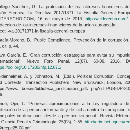
llego Sánchez, G. La protección de los intereses financieros de
ión Europea. La Directiva 2017/1371. La Fiscalía General Europ
LDERECHO.COM, 16 de mayo de 2018.
https://elderecho.com/
oteccion-de-los-intereses-finan¬cieros-de-la-union-europea-la-
recti¬va-20171371-la-fiscalia-general-europea
rcía-Moreno, B. “Public Compliance. Prevención de la corrupción
 cit. p. 44.
va García, E. “Gran corrupción: estrategias para evitar su impuni
ternacional”. Nuevo Foro Penal, 12(87), 60-98. 2016. D
tps://doi.org/10.17230/nfp.12.87.2
idenheimer, A. y Johnston, M. (Eds.). Political Corruption, Conce
d Contexts. Transaction Publishers, New Brunswick; London, 20
tps://www. boe.es/biblioteca_juridica/abrir_pdf. php?id=PUB-DP-20
6
ricó, Ojer, L. “Primeras aproximaciones a la Ley reguladora de
otección de la persona informante y de lucha contra la corrupción: 
incipales implicaciones desde la perspectiva penal”. Revista Eletrón
 Ciencia Penal y Criminología, 25(08), 1-55.
http://criminet.ugr.es/re
5/recpc25-08.pdf