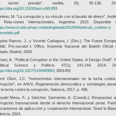
l sector privado”. iustitia, (9), 95-138. 201
tps://doi.org/10.15332/iust.v0i9.893
rbino, M. “La corrupción y su vínculo con el lavado de dinero”. Instit
 Rela-ciones Internacionales, Argentina. 2019. Disponible 
tps://www.iri.edu.ar/wp-content/uploads/2019/04/articulo_corbino-1-
nvertido.pdf
pina Ramos, J., y Vicente Carbajosa, I. (Dirs.). The Future Europ
blic Pro-secutor´s Office. Imprenta Nacional del Boletín Oficial 
tado, Madrid, 2009.
zioni, A. “Political Corruption in the United States: A Design Draft”. 
litical Science y Politicis. 47(1), 141-144. 2014. D
tps://doi.org/10.1017/S104909651
3001492
rré Olivé, J.C. “Instrumentos internacionales en la lucha contra
rrupción”, en AAVV, Regeneración democrática y estrategias pena
 la lucha contra la corrupción, Valencia, 2017, p. 498.
eydel Mesa, F., y Sánchez Sarmiento, A. (Coords.). Respuestas a
rrupción transnacional desde el derecho internacional penal. Parte
canismos de aplica-ción y cooperación internacional. Tirant lo Blan
lencia, 2024.