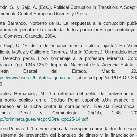
tkin, S., y Sajo, A. (Eds.). Political Corruption in Transition: A Scepti
ndbook. Central European University Press.
ta Barranco, Norberto de la. La respuesta a la corrupción públi
atamiento penal de la conducta de los particulares que contribuye
la. Comares, Granada. 2004.
r Puig, C. “El delito de enriquecimiento ilícito o injusto”. En Vice
liente Ivañez y Guillermo Ramírez Martín (Coords.). Un modelo integ
 Derecho penal. Libro homenaje a la profesora Mirentxu Cor
dasolo. (pp. 1245-1257). Imprenta Nacional de la Agencia Estatal 
oletín Estatal del Estado, Madrid, 202
tps://www.boe.es/biblioteca_juridica/
abrir_pdf.php?id=PUB-DP-20
6
rales Hernández, M. “La reforma del delito de malversación
trimonio público en el Código Penal español: ¿Un avance o
troceso en la lucha contra la corrupción?”. Revista Electrónica
iencia Penal y Criminología, 25(14), 1-48. 202
tp://criminet.ugr.es/recpc/25/re¬cpc25-14.pdf
rón Pendas, I. “La exposición a la corrupción como factor de riesgo
 sistema de prevención del blanqueo de dinero y la financiación 