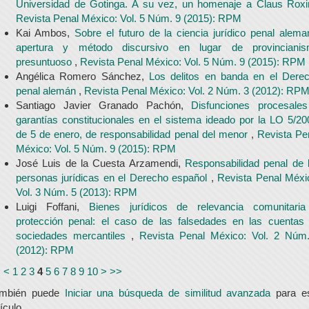
Universidad de Gotinga. A su vez, un homenaje a Claus Rox
Revista Penal México: Vol. 5 Núm. 9 (2015): RPM
Kai Ambos,
Sobre el futuro de la ciencia jurídico penal alema
apertura y método discursivo en lugar de provinciani
presuntuoso
,
Revista Penal México: Vol. 5 Núm. 9 (2015): RPM
Angélica Romero Sánchez,
Los delitos en banda en el Dere
penal alemán
,
Revista Penal México: Vol. 2 Núm. 3 (2012): RP
Santiago Javier Granado Pachón,
Disfunciones procesale
garantías constitucionales en el sistema ideado por la LO 5/20
de 5 de enero, de responsabilidad penal del menor
,
Revista Pe
México: Vol. 5 Núm. 9 (2015): RPM
José Luis de la Cuesta Arzamendi,
Responsabilidad penal de 
personas jurídicas en el Derecho español
,
Revista Penal Méxi
Vol. 3 Núm. 5 (2013): RPM
Luigi Foffani,
Bienes jurídicos de relevancia comunitari
protección penal: el caso de las falsedades en las cuentas
sociedades mercantiles
,
Revista Penal México: Vol. 2 Núm
(2012): RPM
<
<
1
2
3
4
5
6
7
8
9
10
>
>>
ambién puede
Iniciar una búsqueda de similitud avanzada
para e
tículo.