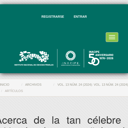
vegación
ncipal
ntenido
REGISTRARSE
ENTRAR
ncipal
rra
eral
Toggle
navigati
INICIO
ARCHIVOS
VOL. 13 NÚM. 24 (2024): VOL. 13 NÚM. 24 (2024
ARTÍCULOS
Acerca de la tan célebre 