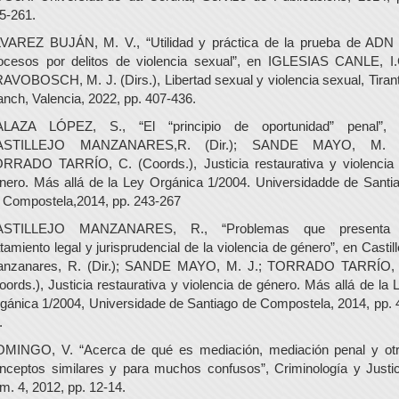
5-261.
VAREZ BUJÁN, M. V., “Utilidad y práctica de la prueba de ADN
ocesos por delitos de violencia sexual”, en IGLESIAS CANLE, I.
AVOBOSCH, M. J. (Dirs.), Libertad sexual y violencia sexual, Tirant
anch, Valencia, 2022, pp. 407-436.
LAZA LÓPEZ, S., “El “principio de oportunidad” penal”,
ASTILLEJO MANZANARES,R. (Dir.); SANDE MAYO, M. J
RRADO TARRÍO, C. (Coords.), Justicia restaurativa y violencia
nero. Más allá de la Ley Orgánica 1/2004. Universidadde de Santi
 Compostela,2014, pp. 243-267
ASTILLEJO MANZANARES, R., “Problemas que presenta 
atamiento legal y jurisprudencial de la violencia de género”, en Castill
nzanares, R. (Dir.); SANDE MAYO, M. J.; TORRADO TARRÍO,
oords.), Justicia restaurativa y violencia de género. Más allá de la 
gánica 1/2004, Universidade de Santiago de Compostela, 2014, pp. 
.
MINGO, V. “Acerca de qué es mediación, mediación penal y ot
nceptos similares y para muchos confusos”, Criminología y Justic
m. 4, 2012, pp. 12-14.