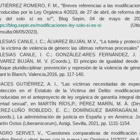
TIÉRREZ ROMERO, F. M., “Breves referencias a las modificacio
troducidas por la Ley Orgánica 4/2023, de 27 de abril, de reforma de
ey del solo sí es sí’”, Blog Sepín, 04 de mayo de 20
tps://blog.sepin.es/modificaciones-ley-solo-si-es-si
(Últim
nsulta:06/05/2023).
LESIAS CANLE, I. C.; ÁLVAREZ BUJÁN, M.V., “La tutela y protecc
 la víctima de violencia de género: las últimas reformas procesales”
GLESIAS CANLE, I. C.; GONZÁLEZ-ARES FERNÁNDEZ, J. A
VAREZ BUJÁN, M. V. (Coords.), El principio de igualdad desde
foque pluridisciplinar: prevención y represión de la violencia de géne
rant lo Blanch, Valencia,2016, pp. 117-140.
ACES GUTIÉRREZ, A. I., “Las víctimas necesitadas de espec
otección en el Estatuto de la Víctima del Delito: modificacio
troducidas en el anteproyecto de ley orgánica de garantía integral de
bertad sexual”, en MARTÍN RÍOS,P.; PÉREZ MARÍN, M. Á. (Dirs
ÉREZ-LUÑO ROBLEDO, E. C.; DOMÍNGUEZ BARRAGÁN,M. 
oords.), La administración de justicia en España y en América: J
rtín Ostos (Liberamicorum), Astigi, Sevilla, 2021, pp. 1131-1154.
GRO SERVET, V., “Cuestiones comparativas de modificación 
digo Penal y otras leyes con la nueva Ley Orgánica 10/2022, de 6