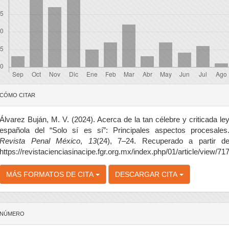
etalles
CÓMO CITAR
el
rtículo
Álvarez Buján, M. V. (2024). Acerca de la tan célebre y criticada le
española del “Solo sí es sí”: Principales aspectos procesales
Revista Penal México
,
13
(24), 7–24. Recuperado a partir d
https://revistacienciasinacipe.fgr.org.mx/index.php/01/article/view/71
MÁS FORMATOS DE CITA
DESCARGAR CITA
NÚMERO