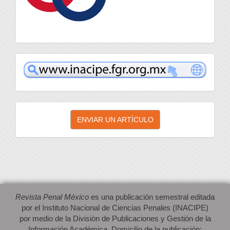
inacipe
Enviar
ENVIAR UN ARTÍCULO
un
artículo
Revista Penal México
es una publicación semestral editada
por el Instituto Nacional de Ciencias Penales (INACIPE)
por medio de la División de Publicaciones y Gestión de la
Información Académica. Domicilio de la publicación: