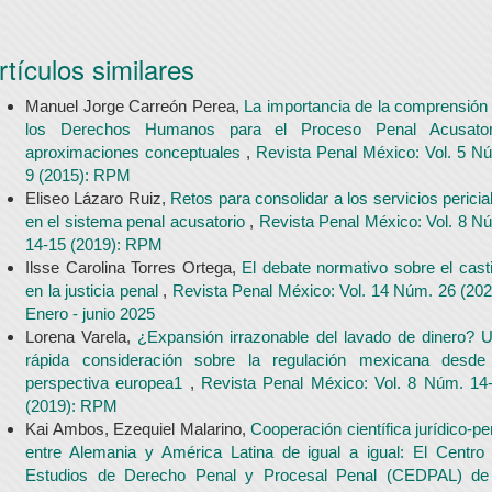
rtículos similares
Manuel Jorge Carreón Perea,
La importancia de la comprensión
los Derechos Humanos para el Proceso Penal Acusator
aproximaciones conceptuales
,
Revista Penal México: Vol. 5 N
9 (2015): RPM
Eliseo Lázaro Ruiz,
Retos para consolidar a los servicios pericia
en el sistema penal acusatorio
,
Revista Penal México: Vol. 8 N
14-15 (2019): RPM
Ilsse Carolina Torres Ortega,
El debate normativo sobre el cast
en la justicia penal
,
Revista Penal México: Vol. 14 Núm. 26 (202
Enero - junio 2025
Lorena Varela,
¿Expansión irrazonable del lavado de dinero? 
rápida consideración sobre la regulación mexicana desde
perspectiva europea1
,
Revista Penal México: Vol. 8 Núm. 14
(2019): RPM
Kai Ambos, Ezequiel Malarino,
Cooperación científica jurídico-pe
entre Alemania y América Latina de igual a igual: El Centro
Estudios de Derecho Penal y Procesal Penal (CEDPAL) de