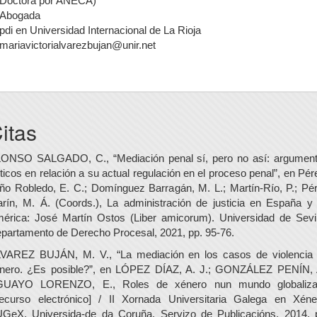
Doctora por ANECA)
Abogada
pdi en Universidad Internacional de La Rioja
mariavictorialvarezbujan@unir.net
itas
ONSO SALGADO, C., “Mediación penal sí, pero no así: argumen
íticos en relación a su actual regulación en el proceso penal”, en Pér
ño Robledo, E. C.; Domínguez Barragán, M. L.; Martín-Río, P.; Pé
rín, M. Á. (Coords.), La administración de justicia en España y
érica: José Martín Ostos (Liber amicorum). Universidad de Sevil
partamento de Derecho Procesal, 2021, pp. 95-76.
VAREZ BUJÁN, M. V., “La mediación en los casos de violencia
nero. ¿Es posible?”, en LÓPEZ DÍAZ, A. J.; GONZÁLEZ PENÍN, 
UAYO LORENZO, E., Roles de xénero nun mundo globaliz
ecurso electrónico] / II Xornada Universitaria Galega en Xéne
GeX. Universida-de da Coruña, Servizo de Publicacións, 2014, 