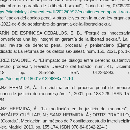
ptiembre de garantía de la libertad sexual”, Diario La Ley, 07/09/20
tps://diariolaley.laleynext.es/dll/2022/09/13/cuestiones-comparati-vas
dificacion-del-codigo-penal-y-otras-le-yes-con-la-nueva-ley-organica
-2022-de-6-de-septiembre-de-garantia-de-la-libertad-sexual
RÍN DE ESPINOSA CEBALLOS, E. B., “Porqué es innecesari
conveniente una ley integral en garantía de la libertad sexual”, La 
nal: revista de derecho penal, procesal y penitenciario (Ejemp
dicado a: La reforma de los delitos sexuales), núm. 150, 2021, pp. 1-
REZ RAGONE, Á. “El impacto del diálogo entre derecho sustantiv
recho procesal”, Revista Derecho del Estado, núm. 41, Diciem
018, pp. 255-258. ISSN 0122-9893. do
tps://doi.org/10.18601/01229893.n41.10
NZ HERMIDA, Á. “La víctima en el proceso penal de menore
uario de justicia de menores,núm. 1, 2001, pp. 183-226. ISSN 15
84.
NZ HERMIDA, Á. “La mediación en la justicia de menores”,
NZÁLEZ-CUÉLLAR, N.; SANZ HERMIDA, Á.; ORTIZ PRADILLO,
 (Coords.), Mediación: un método de ? conflictos:estudio interdisciplin
lex, Madrid, 2010, pp. 155-174. ISBN 978-84-8342-224-3.