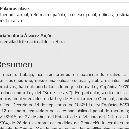
Palabras clave:
libertad sexual, reforma española, proceso penal, críticas, justici
restaurativa
ontenido
ría Victoria Álvarez Buján
iversidad Internacional de La Rioja
rincipal
el
Resumen
rtículo
 nuestro trabajo, nos centraremos en examinar lo relativo a 
dificaciones que, desde una óptica procesal y sobre distintos tex
rmativos, ha implicado la tan célebre y criticada Ley Orgánica 10/2
podada como Ley del “Solo sí es sí”). En particular, aludiremos a 
mbios, implementados en la Ley de Enjuiciamiento Criminal, aprob
r Real Decreto de 14 de septiembre de 1882;1 la Ley Orgánica 5/20
 12 de enero, reguladora de la responsabilidad penal de menores;
y 4/2015, de 27 de abril, del Estatuto de la Víctima del Delito o la 
2004, de 28 de diciembre, de medidas de Protección Integral contra
olencia de Género. Y en lo que respecta a las modificaciones opera