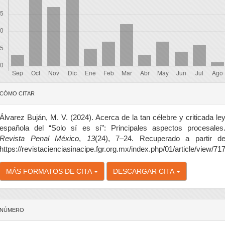
etalles
CÓMO CITAR
el
rtículo
Álvarez Buján, M. V. (2024). Acerca de la tan célebre y criticada le
española del “Solo sí es sí”: Principales aspectos procesales
Revista Penal México
,
13
(24), 7–24. Recuperado a partir d
https://revistacienciasinacipe.fgr.org.mx/index.php/01/article/view/71
MÁS FORMATOS DE CITA
DESCARGAR CITA
NÚMERO