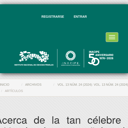
vegación
ncipal
ntenido
REGISTRARSE
ENTRAR
ncipal
rra
eral
Toggle
navigati
INICIO
ARCHIVOS
VOL. 13 NÚM. 24 (2024): VOL. 13 NÚM. 24 (2024
ARTÍCULOS
Acerca de la tan célebre 