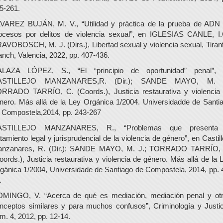
5-261.
VAREZ BUJÁN, M. V., “Utilidad y práctica de la prueba de ADN
ocesos por delitos de violencia sexual”, en IGLESIAS CANLE, I.
AVOBOSCH, M. J. (Dirs.), Libertad sexual y violencia sexual, Tirant
anch, Valencia, 2022, pp. 407-436.
LAZA LÓPEZ, S., “El “principio de oportunidad” penal”,
ASTILLEJO MANZANARES,R. (Dir.); SANDE MAYO, M. J
RRADO TARRÍO, C. (Coords.), Justicia restaurativa y violencia
nero. Más allá de la Ley Orgánica 1/2004. Universidadde de Santi
 Compostela,2014, pp. 243-267
ASTILLEJO MANZANARES, R., “Problemas que presenta 
atamiento legal y jurisprudencial de la violencia de género”, en Castill
nzanares, R. (Dir.); SANDE MAYO, M. J.; TORRADO TARRÍO,
oords.), Justicia restaurativa y violencia de género. Más allá de la 
gánica 1/2004, Universidade de Santiago de Compostela, 2014, pp. 
.
MINGO, V. “Acerca de qué es mediación, mediación penal y ot
nceptos similares y para muchos confusos”, Criminología y Justic
m. 4, 2012, pp. 12-14.