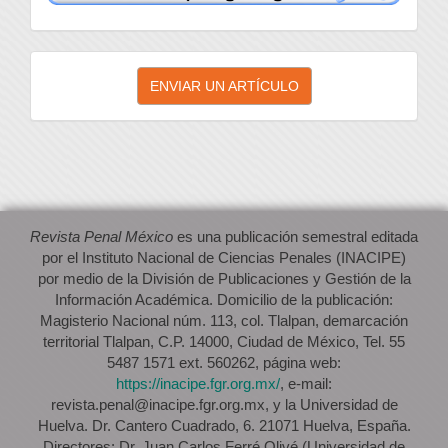
Enviar
ENVIAR UN ARTÍCULO
un
artículo
Revista Penal México
es una publicación semestral editada
por el Instituto Nacional de Ciencias Penales (INACIPE)
por medio de la División de Publicaciones y Gestión de la
Información Académica. Domicilio de la publicación:
Magisterio Nacional núm. 113, col. Tlalpan, demarcación
territorial Tlalpan, C.P. 14000, Ciudad de México, Tel. 55
5487 1571 ext. 560262, página web:
https://inacipe.fgr.org.mx/
, e-mail:
revista.penal@inacipe.fgr.org.mx, y la Universidad de
Huelva. Dr. Cantero Cuadrado, 6. 21071 Huelva, España.
Directores: Dr. Juan Carlos Ferré Olivé (Universidad de