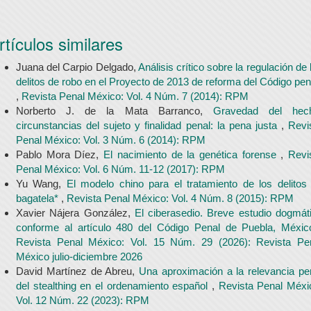
rtículos similares
Juana del Carpio Delgado,
Análisis crítico sobre la regulación de 
delitos de robo en el Proyecto de 2013 de reforma del Código pen
,
Revista Penal México: Vol. 4 Núm. 7 (2014): RPM
Norberto J. de la Mata Barranco,
Gravedad del hec
circunstancias del sujeto y finalidad penal: la pena justa
,
Revi
Penal México: Vol. 3 Núm. 6 (2014): RPM
Pablo Mora Díez,
El nacimiento de la genética forense
,
Revi
Penal México: Vol. 6 Núm. 11-12 (2017): RPM
Yu Wang,
El modelo chino para el tratamiento de los delitos
bagatela*
,
Revista Penal México: Vol. 4 Núm. 8 (2015): RPM
Xavier Nájera González,
El ciberasedio. Breve estudio dogmát
conforme al artículo 480 del Código Penal de Puebla, Méxi
Revista Penal México: Vol. 15 Núm. 29 (2026): Revista Pe
México julio-diciembre 2026
David Martínez de Abreu,
Una aproximación a la relevancia pe
del stealthing en el ordenamiento español
,
Revista Penal Méxi
Vol. 12 Núm. 22 (2023): RPM