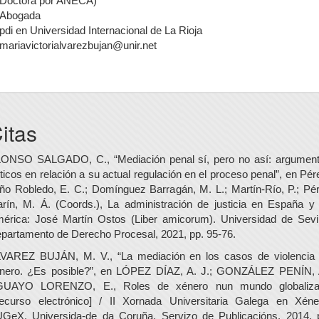
Doctora por ANECA)
Abogada
pdi en Universidad Internacional de La Rioja
mariavictorialvarezbujan@unir.net
itas
ONSO SALGADO, C., “Mediación penal sí, pero no así: argumen
íticos en relación a su actual regulación en el proceso penal”, en Pér
ño Robledo, E. C.; Domínguez Barragán, M. L.; Martín-Río, P.; Pé
rín, M. Á. (Coords.), La administración de justicia en España y
érica: José Martín Ostos (Liber amicorum). Universidad de Sevil
partamento de Derecho Procesal, 2021, pp. 95-76.
VAREZ BUJÁN, M. V., “La mediación en los casos de violencia
nero. ¿Es posible?”, en LÓPEZ DÍAZ, A. J.; GONZÁLEZ PENÍN, 
UAYO LORENZO, E., Roles de xénero nun mundo globaliz
ecurso electrónico] / II Xornada Universitaria Galega en Xéne
GeX. Universida-de da Coruña, Servizo de Publicacións, 2014, 