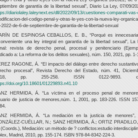
ptiembre de garantía de la libertad sexual”, Diario La Ley, 07/09/20
tps://diariolaley.laleynext.es/dll/2022/09/13/cuestiones-comparati-vas
dificacion-del-codigo-penal-y-otras-le-yes-con-la-nueva-ley-organica
-2022-de-6-de-septiembre-de-garantia-de-la-libertad-sexual
RÍN DE ESPINOSA CEBALLOS, E. B., “Porqué es innecesari
conveniente una ley integral en garantía de la libertad sexual”, La 
nal: revista de derecho penal, procesal y penitenciario (Ejemp
dicado a: La reforma de los delitos sexuales), núm. 150, 2021, pp. 1-
REZ RAGONE, Á. “El impacto del diálogo entre derecho sustantiv
recho procesal”, Revista Derecho del Estado, núm. 41, Diciem
018, pp. 255-258. ISSN 0122-9893. do
tps://doi.org/10.18601/01229893.n41.10
NZ HERMIDA, Á. “La víctima en el proceso penal de menore
uario de justicia de menores,núm. 1, 2001, pp. 183-226. ISSN 15
84.
NZ HERMIDA, Á. “La mediación en la justicia de menores”,
NZÁLEZ-CUÉLLAR, N.; SANZ HERMIDA, Á.; ORTIZ PRADILLO,
 (Coords.), Mediación: un método de ? conflictos:estudio interdisciplin
lex, Madrid, 2010, pp. 155-174. ISBN 978-84-8342-224-3.