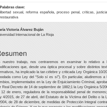
Palabras clave:
libertad sexual, reforma española, proceso penal, críticas, justici
restaurativa
ontenido
ría Victoria Álvarez Buján
iversidad Internacional de La Rioja
rincipal
el
Resumen
rtículo
 nuestro trabajo, nos centraremos en examinar lo relativo a 
dificaciones que, desde una óptica procesal y sobre distintos tex
rmativos, ha implicado la tan célebre y criticada Ley Orgánica 10/2
podada como Ley del “Solo sí es sí”). En particular, aludiremos a 
mbios, implementados en la Ley de Enjuiciamiento Criminal, aprob
r Real Decreto de 14 de septiembre de 1882;1 la Ley Orgánica 5/20
 12 de enero, reguladora de la responsabilidad penal de menores;
y 4/2015, de 27 de abril, del Estatuto de la Víctima del Delito o la 
2004, de 28 de diciembre, de medidas de Protección Integral contra
olencia de Género. Y en lo que respecta a las modificaciones opera