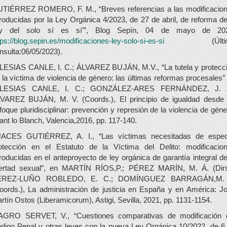
TIÉRREZ ROMERO, F. M., “Breves referencias a las modificacio
troducidas por la Ley Orgánica 4/2023, de 27 de abril, de reforma de
ey del solo sí es sí’”, Blog Sepín, 04 de mayo de 20
tps://blog.sepin.es/modificaciones-ley-solo-si-es-si
(Últim
nsulta:06/05/2023).
LESIAS CANLE, I. C.; ÁLVAREZ BUJÁN, M.V., “La tutela y protecc
 la víctima de violencia de género: las últimas reformas procesales”
GLESIAS CANLE, I. C.; GONZÁLEZ-ARES FERNÁNDEZ, J. A
VAREZ BUJÁN, M. V. (Coords.), El principio de igualdad desde
foque pluridisciplinar: prevención y represión de la violencia de géne
rant lo Blanch, Valencia,2016, pp. 117-140.
ACES GUTIÉRREZ, A. I., “Las víctimas necesitadas de espec
otección en el Estatuto de la Víctima del Delito: modificacio
troducidas en el anteproyecto de ley orgánica de garantía integral de
bertad sexual”, en MARTÍN RÍOS,P.; PÉREZ MARÍN, M. Á. (Dirs
ÉREZ-LUÑO ROBLEDO, E. C.; DOMÍNGUEZ BARRAGÁN,M. 
oords.), La administración de justicia en España y en América: J
rtín Ostos (Liberamicorum), Astigi, Sevilla, 2021, pp. 1131-1154.
GRO SERVET, V., “Cuestiones comparativas de modificación 
digo Penal y otras leyes con la nueva Ley Orgánica 10/2022, de 6