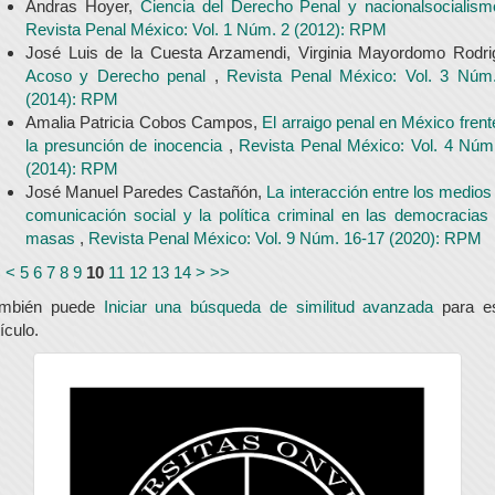
Andras Hoyer,
Ciencia del Derecho Penal y nacionalsocialis
Revista Penal México: Vol. 1 Núm. 2 (2012): RPM
José Luis de la Cuesta Arzamendi, Virginia Mayordomo Rodri
Acoso y Derecho penal
,
Revista Penal México: Vol. 3 Núm
(2014): RPM
Amalia Patricia Cobos Campos,
El arraigo penal en México frent
la presunción de inocencia
,
Revista Penal México: Vol. 4 Núm
(2014): RPM
José Manuel Paredes Castañón,
La interacción entre los medios
comunicación social y la política criminal en las democracias
masas
,
Revista Penal México: Vol. 9 Núm. 16-17 (2020): RPM
<
<
5
6
7
8
9
10
11
12
13
14
>
>>
ambién puede
Iniciar una búsqueda de similitud avanzada
para e
tículo.
universidad