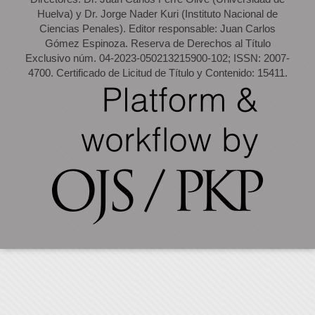
Huelva) y Dr. Jorge Nader Kuri (Instituto Nacional de
Ciencias Penales). Editor responsable: Juan Carlos
Gómez Espinoza. Reserva de Derechos al Título
Exclusivo núm. 04-2023-050213215900-102; ISSN: 2007-
4700. Certificado de Licitud de Título y Contenido: 15411.