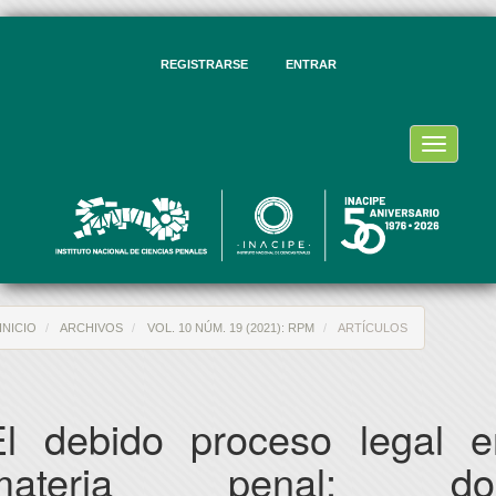
vegación
ncipal
ntenido
REGISTRARSE
ENTRAR
ncipal
rra
eral
Toggle
navigati
INICIO
ARCHIVOS
VOL. 10 NÚM. 19 (2021): RPM
ARTÍCULOS
El debido proceso legal e
materia penal: do