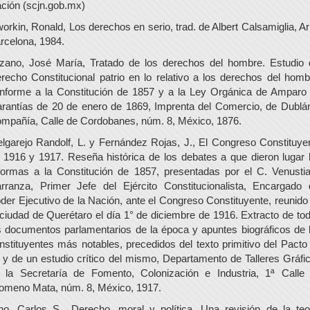
ción (scjn.gob.mx)
orkin, Ronald, Los derechos en serio, trad. de Albert Calsamiglia, Ari
rcelona, 1984.
zano, José María, Tratado de los derechos del hombre. Estudio 
recho Constitucional patrio en lo relativo a los derechos del homb
nforme a la Constitución de 1857 y a la Ley Orgánica de Amparo
rantías de 20 de enero de 1869, Imprenta del Comercio, de Dublá
mpañía, Calle de Cordobanes, núm. 8, México, 1876.
lgarejo Randolf, L. y Fernández Rojas, J., El Congreso Constituye
 1916 y 1917. Reseña histórica de los debates a que dieron lugar 
formas a la Constitución de 1857, presentadas por el C. Venusti
rranza, Primer Jefe del Ejército Constitucionalista, Encargado 
der Ejecutivo de la Nación, ante el Congreso Constituyente, reunido
 ciudad de Querétaro el día 1° de diciembre de 1916. Extracto de to
s documentos parlamentarios de la época y apuntes biográficos de 
nstituyentes más notables, precedidos del texto primitivo del Pacto
 y de un estudio crítico del mismo, Departamento de Talleres Gráfi
 la Secretaría de Fomento, Colonización e Industria, 1ª Calle
lomeno Mata, núm. 8, México, 1917.
no, Carlos S., Derecho, moral y política. Una revisión de la teo