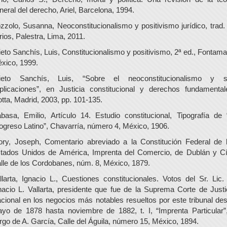
neral del derecho, Ariel, Barcelona, 1994.
zzolo, Susanna, Neoconstitucionalismo y positivismo jurídico, trad.
rios, Palestra, Lima, 2011.
ieto Sanchís, Luis, Constitucionalismo y positivismo, 2ª ed., Fontama
xico, 1999.
ieto Sanchís, Luis, “Sobre el neoconstitucionalismo y 
plicaciones”, en Justicia constitucional y derechos fundamental
otta, Madrid, 2003, pp. 101-135.
basa, Emilio, Artículo 14. Estudio constitucional, Tipografía de 
ogreso Latino”, Chavarría, número 4, México, 1906.
ory, Joseph, Comentario abreviado a la Constitución Federal de 
tados Unidos de América, Imprenta del Comercio, de Dublán y Cí
lle de los Cordobanes, núm. 8, México, 1879.
llarta, Ignacio L., Cuestiones constitucionales. Votos del Sr. Lic.
nacio L. Vallarta, presidente que fue de la Suprema Corte de Justi
cional en los negocios más notables resueltos por este tribunal de
yo de 1878 hasta noviembre de 1882, t. I, “Imprenta Particular”
rgo de A. García, Calle del Águila, número 15, México, 1894.