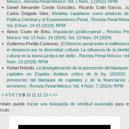
México
,
Revista Penal México: Vol. 1 Núm. 1 (2011): RPM
Daniel Alexander Conde González, Ricardo Colin García, J
Carlos Delgado Siles,
Medidas cautelares como producto de
Política Criminal y el Expansionismo Penal
,
Revista Penal Méxi
Vol. 8 Núm. 14-15 (2019): RPM
Alexis Couto de Brito,
Imputación jurídico-penal
,
Revista Pe
México: Vol. 13 Núm. 24 (2024): Vol. 13 Núm. 24 (2024)
Guillermo Portilla Contreras,
El Derecho penal entre la indiferenci
el desprecio por la diversidad cultural. La influencia de la identi
cultural en la teoría jurídica del delito
,
Revista Penal México: Vol
Núm. 13 (2018): RPM
Rafael Rebollo,
La deslegitimación de la prevención del blanqueo
capitales en España. Análisis crítico de la ley 10/2010,
prevención del blanqueo de capitales y de la financiación 
terrorismo
,
Revista Penal México: Vol. 4 Núm. 7 (2014): RPM
<
<
4
5
6
7
8
9
10
11
12
13
>
>>
ambién puede
Iniciar una búsqueda de similitud avanzada
para e
tículo.
universidad