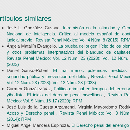
rtículos similares
José L. González Cussac,
Intromisión en la intimidad y Cen
Nacional de Inteligencia. Crítica al modelo español de cont
judicial previo
,
Revista Penal México: Vol. 4 Núm. 8 (2015): RP
Ángela Matallín Evangelio,
La prueba del origen ilícito de los bie
y otros problemas interpretativos del blanqueo de capital
Revista Penal México: Vol. 12 Núm. 23 (2023): Vol. 12 Núm.
(2023)
Daniel Sansó-Rubert,
El mal menor: polémicas medidas
seguridad pública y prevención del delito
,
Revista Penal Méxi
Vol. 12 Núm. 23 (2023): Vol. 12 Núm. 23 (2023)
Carmen González Vaz,
Política criminal en tiempos del terrori
yihadista. El inicio del derecho penal orwelliano
,
Revista Pe
México: Vol. 9 Núm. 16-17 (2020): RPM
José Luis de la Cuesta Arzamendi, Virginia Mayordomo Rodri
Acoso y Derecho penal
,
Revista Penal México: Vol. 3 Núm
(2014): RPM
Miguel Ángel Mancera Espinoza,
El Derecho penal del enemigo