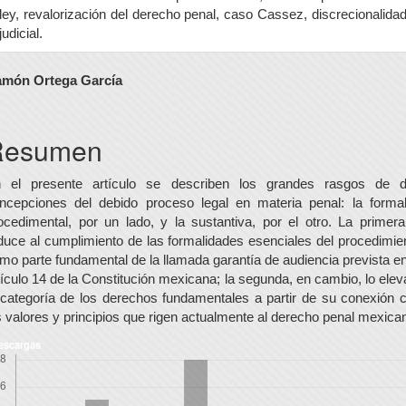
ley, revalorización del derecho penal, caso Cassez, discrecionalida
judicial.
ontenido
món Ortega García
rincipal
el
Resumen
rtículo
 el presente artículo se describen los grandes rasgos de 
ncepciones del debido proceso legal en materia penal: la forma
ocedimental, por un lado, y la sustantiva, por el otro. La primera
duce al cumplimiento de las formalidades esenciales del procedimie
mo parte fundamental de la llamada garantía de audiencia prevista en
tículo 14 de la Constitución mexicana; la segunda, en cambio, lo elev
 categoría de los derechos fundamentales a partir de su conexión 
s valores y principios que rigen actualmente al derecho penal mexica
escargas