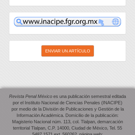
inacipe
Enviar
ENVIAR UN ARTÍCULO
un
artículo
Revista Penal México
es una publicación semestral editada
por el Instituto Nacional de Ciencias Penales (INACIPE)
por medio de la División de Publicaciones y Gestión de la
Información Académica. Domicilio de la publicación:
Magisterio Nacional núm. 113, col. Tlalpan, demarcación
territorial Tlalpan, C.P. 14000, Ciudad de México, Tel. 55
5487 1571 ext. 560262, página web: