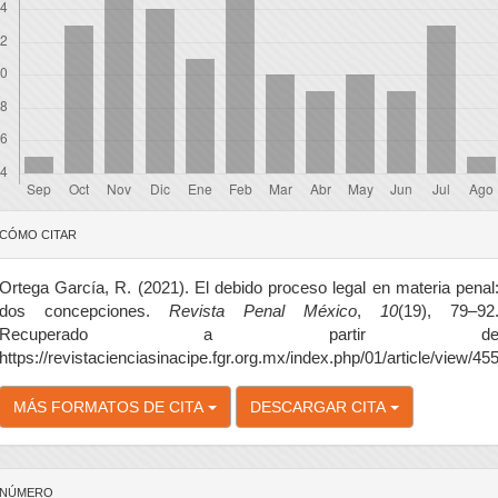
etalles
CÓMO CITAR
el
rtículo
Ortega García, R. (2021). El debido proceso legal en materia penal
dos concepciones.
Revista Penal México
,
10
(19), 79–92
Recuperado a partir d
https://revistacienciasinacipe.fgr.org.mx/index.php/01/article/view/45
MÁS FORMATOS DE CITA
DESCARGAR CITA
NÚMERO