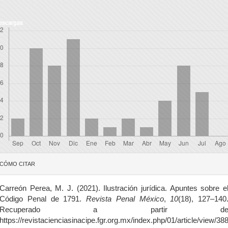
escargas
etalles
CÓMO CITAR
el
rtículo
Carreón Perea, M. J. (2021). Ilustración jurídica. Apuntes sobre e
Código Penal de 1791.
Revista Penal México
,
10
(18), 127–140
Recuperado a partir d
https://revistacienciasinacipe.fgr.org.mx/index.php/01/article/view/38