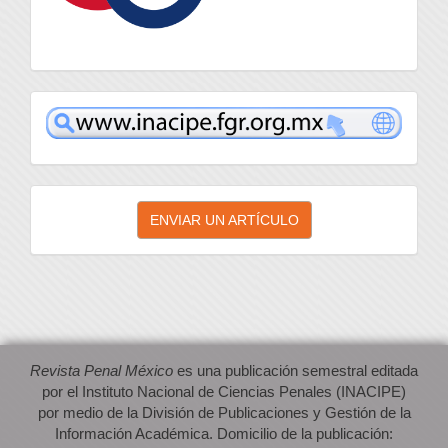
inacipe
Enviar
ENVIAR UN ARTÍCULO
un
artículo
Revista Penal México
es una publicación semestral editada
por el Instituto Nacional de Ciencias Penales (INACIPE)
por medio de la División de Publicaciones y Gestión de la
Información Académica. Domicilio de la publicación: