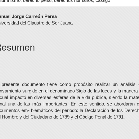
ilumnismo, derecho penal, derechos humanos, castigo
ontenido
nuel Jorge Carreón Perea
iversidad del Claustro de Sor Juana
rincipal
el
Resumen
rtículo
 presente documento tiene como propósito realizar un análisis 
nsamiento surgido en el denominado Siglo de las luces y la manera
 cual impactó en diversas esferas de la vida pública, siendo la mate
nal una de las más importantes. En este sentido, se abordarán 
cumentos em- blemáticos del periodo: la Declaración de los Derec
l Hombre y del Ciudadano de 1789 y el Código Penal de 1791.