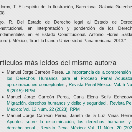
dorov, T. El espíritu de la Ilustración, Barcelona, Galaxia Gutenbe
08.
go, R. Del Estado de Derecho legal al Estado de Dere
nstitucional. en Interpretación y ponderción de los Derec
ndamentales en el Estado Constitucional. Antonio Flores Sald
oord.). México, Tirant lo blanch-Universidad Panamericana, 2013."
rtículos más leídos del mismo autor/a
Manuel Jorge Carreón Perea,
La importancia de la comprensión
los Derechos Humanos para el Proceso Penal Acusator
aproximaciones conceptuales
,
Revista Penal México: Vol. 5 N
9 (2015): RPM
Manuel Jorge Carreón Perea, Carla Elena Solís Echegoy
Migración, derechos humanos y delito y seguridad
,
Revista Pe
México: Vol. 12 Núm. 22 (2023): RPM
Manuel Jorge Carreón Perea, Janeth de la Luz Viñas Herre
Apuntes sobre la discriminación, los derechos humanos y
derecho penal
,
Revista Penal México: Vol. 11 Núm. 20 (202