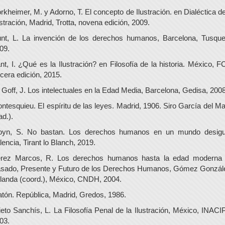
rkheimer, M. y Adorno, T. El concepto de Ilustración. en Dialéctica de
ustración, Madrid, Trotta, novena edición, 2009.
nt, L. La invención de los derechos humanos, Barcelona, Tusque
09.
nt, I. ¿Qué es la Ilustración? en Filosofía de la historia. México, F
rcera edición, 2015.
 Goff, J. Los intelectuales en la Edad Media, Barcelona, Gedisa, 2008
ntesquieu. El espíritu de las leyes. Madrid, 1906. Siro García del M
ad.).
yn, S. No bastan. Los derechos humanos en un mundo desigu
lencia, Tirant lo Blanch, 2019.
rez Marcos, R. Los derechos humanos hasta la edad moderna
sado, Presente y Futuro de los Derechos Humanos, Gómez Gonzál
landa (coord.), México, CNDH, 2004.
atón. República, Madrid, Gredos, 1986.
ieto Sanchís, L. La Filosofía Penal de la Ilustración, México, INACI
03.