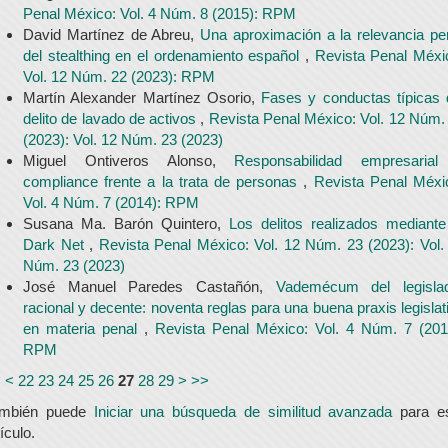
Penal México: Vol. 4 Núm. 8 (2015): RPM
David Martínez de Abreu,
Una aproximación a la relevancia pe
del stealthing en el ordenamiento español
,
Revista Penal Méxi
Vol. 12 Núm. 22 (2023): RPM
Martín Alexander Martínez Osorio,
Fases y conductas típicas 
delito de lavado de activos
,
Revista Penal México: Vol. 12 Núm.
(2023): Vol. 12 Núm. 23 (2023)
Miguel Ontiveros Alonso,
Responsabilidad empresaria
compliance frente a la trata de personas
,
Revista Penal Méxi
Vol. 4 Núm. 7 (2014): RPM
Susana Ma. Barón Quintero,
Los delitos realizados mediante
Dark Net
,
Revista Penal México: Vol. 12 Núm. 23 (2023): Vol.
Núm. 23 (2023)
José Manuel Paredes Castañón,
Vademécum del legisla
racional y decente: noventa reglas para una buena praxis legislat
en materia penal
,
Revista Penal México: Vol. 4 Núm. 7 (201
RPM
<
<
22
23
24
25
26
27
28
29
>
>>
ambién puede
Iniciar una búsqueda de similitud avanzada
para e
tículo.