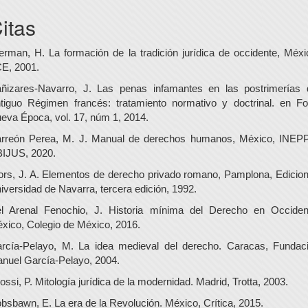
itas
erman, H. La formación de la tradición jurídica de occidente, Méxi
E, 2001.
ñizares-Navarro, J. Las penas infamantes en las postrimerías 
tiguo Régimen francés: tratamiento normativo y doctrinal. en Fo
eva Época, vol. 17, núm 1, 2014.
rreón Perea, M. J. Manual de derechos humanos, México, INEP
IJUS, 2020.
ors, J. A. Elementos de derecho privado romano, Pamplona, Edicio
iversidad de Navarra, tercera edición, 1992.
l Arenal Fenochio, J. Historia mínima del Derecho en Occiden
xico, Colegio de México, 2016.
rcía-Pelayo, M. La idea medieval del derecho. Caracas, Fundac
nuel García-Pelayo, 2004.
ossi, P. Mitología jurídica de la modernidad. Madrid, Trotta, 2003.
bsbawn, E. La era de la Revolución. México, Crítica, 2015.