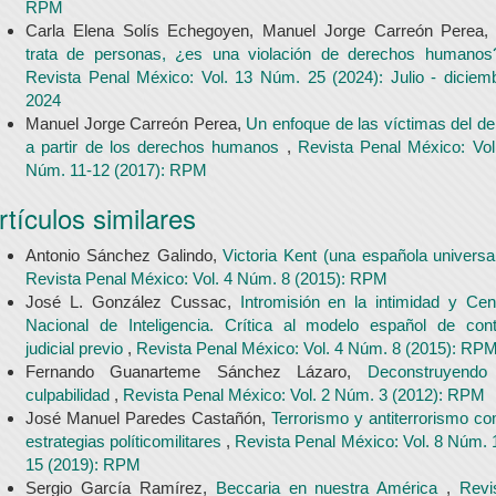
RPM
Carla Elena Solís Echegoyen, Manuel Jorge Carreón Perea
trata de personas, ¿es una violación de derechos humano
Revista Penal México: Vol. 13 Núm. 25 (2024): Julio - diciem
2024
Manuel Jorge Carreón Perea,
Un enfoque de las víctimas del del
a partir de los derechos humanos
,
Revista Penal México: Vol
Núm. 11-12 (2017): RPM
rtículos similares
Antonio Sánchez Galindo,
Victoria Kent (una española universa
Revista Penal México: Vol. 4 Núm. 8 (2015): RPM
José L. González Cussac,
Intromisión en la intimidad y Cen
Nacional de Inteligencia. Crítica al modelo español de cont
judicial previo
,
Revista Penal México: Vol. 4 Núm. 8 (2015): RP
Fernando Guanarteme Sánchez Lázaro,
Deconstruyendo
culpabilidad
,
Revista Penal México: Vol. 2 Núm. 3 (2012): RPM
José Manuel Paredes Castañón,
Terrorismo y antiterrorismo c
estrategias políticomilitares
,
Revista Penal México: Vol. 8 Núm. 
15 (2019): RPM
Sergio García Ramírez,
Beccaria en nuestra América
,
Revi