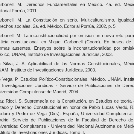
rbonell, M. Derechos Fundamentales en México. 4a. ed. Méxi
itorial Porrúa, 2011.
rbonell, M. La Constitución en serio. Multiculturalismo, igualda
rechos sociales. 2a. ed. México, Editorial Porrúa, 2002, p. 5.
rbonell. M. La inconstitucionalidad por omisión un nuevo reto para
sticia constitucional, en Miguel Carbonell (Coord). En busca de 
rmas ausentes. Ensayos sobre la inconstitucionalidad por omisi
xico, UNAM, Instituto de Investigaciones Jurídicas, 2003.
 Silva, J. A. Aplicabilidad de las Normas Constitucionales, Méxi
AM, Instituto de Investigaciones Jurídicas, 2003.
 Vega, P. Estudios Político-Constitucionales, México, UNAM, Instit
 Investigaciones Jurídicas - Servicio de Publicaciones de Dere
iversidad Complutense de Madrid, 2004.
az Ricci, S. Supremacía de la Constitución. en Estudios de teoría 
tado y Derecho Constitucional en honor de Pablo Lucas Verdú, R
doro y Pedro de Vega (Dirs). España, Universidad Complutense
drid, Servicio de Publicaciones de la Facultad de Derecho de
iversidad Complutense - Universidad Nacional Autónoma de Méxi
stituto de Investigaciones Jurídicas, Tomo II.