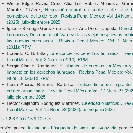
Winter Edgar Reyna Cruz, Alba Luz Robles Mendoza, Ger
Morales Chávez,
Regulación moral en adolescentes que 
cometido el delito de robo
,
Revista Penal México: Vol. 14 Núm.
(2025): julio-diciembre 2025
Ignacio Berdugo Gómez de la Torre, Ana Pérez Cepeda,
Derec
humanos y Derecho penal. Validez de las viejas respuestas frent
las nuevas cuestiones
,
Revista Penal México: Vol. 1 Núm
(2011): RPM
Eduardo C. B. Bittar,
La ética de los derechos humanos
,
Revi
Penal México: Vol. 3 Núm. 6 (2014): RPM
Sergio Alonso Rodríguez,
El bloqueo de cuentas en México y
impacto en los derechos humanos
,
Revista Penal México: Vol.
Núm. 18 (2021): RPM
Paula Andrea Ramírez Barbosa,
Tráfico ilícito de migrante
crimen organizado:
,
Revista Penal México: Vol. 14 Núm. 27 (202
julio-diciembre 2025
Héctor Alejandro Rodríguez Martínez,
Celeridad o justicia:
,
Revi
Penal México: Vol. 15 Núm. 28 (2026): enero-junio 2026
<
<
1
2
3
4
5
6
7
8
9
10
>
>>
ambién puede
Iniciar una búsqueda de similitud avanzada
para e