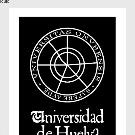
tículo.
universidad