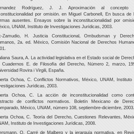
ernandez Rodríguez, J. J. Aproximación al concepto 
constitucionalidad por omisión. en Miguel Carbonell, En busca de 
rmas ausentes. Ensayos sobre la inconstitucionalidad por omisi
xico, UNAM, Instituto de Investigaciones Jurídicas, 2003.
x-Zamudio, H. Justicia Constitucional, Ombudsman y Derec
manos, 2a. ed. México, Comisión Nacional de Derechos Human
01.
liana Saura, A. La actividad legislativa en el Estado social de Derec
 Cuadernos E. de Filosofía del Derecho, Número 2, marzo, 19
iversidad Rovira i Virgili, España.
erta Ochoa, C. Conflictos Normativos, México, UNAM, Instituto
vestigaciones Jurídicas, 2003.
erta Ochoa, C. La acción de inconstitucionalidad como cont
stracto de conflictos normativos. Boletín Mexicano de Dere
mparado, México, UNAM, número 108, septiembre-diciembre, 2003
erta Ochoa, C. Teoría del Derecho, Cuestiones Relevantes, Méxi
AM, Instituto de Investigaciones Jurídicas, 2008.
ersmann, O. Carré de Malberg y la jerarquía normativa. en Revi