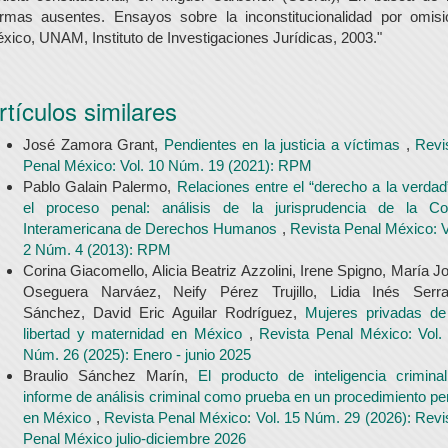
rmas ausentes. Ensayos sobre la inconstitucionalidad por omisi
xico, UNAM, Instituto de Investigaciones Jurídicas, 2003."
rtículos similares
José Zamora Grant,
Pendientes en la justicia a víctimas
,
Revi
Penal México: Vol. 10 Núm. 19 (2021): RPM
Pablo Galain Palermo,
Relaciones entre el “derecho a la verdad
el proceso penal: análisis de la jurisprudencia de la Co
Interamericana de Derechos Humanos
,
Revista Penal México: V
2 Núm. 4 (2013): RPM
Corina Giacomello, Alicia Beatriz Azzolini, Irene Spigno, María J
Oseguera Narváez, Neify Pérez Trujillo, Lidia Inés Serr
Sánchez, David Eric Aguilar Rodríguez,
Mujeres privadas de
libertad y maternidad en México
,
Revista Penal México: Vol.
Núm. 26 (2025): Enero - junio 2025
Braulio Sánchez Marín,
El producto de inteligencia crimina
informe de análisis criminal como prueba en un procedimiento pe
en México
,
Revista Penal México: Vol. 15 Núm. 29 (2026): Revi
Penal México julio-diciembre 2026