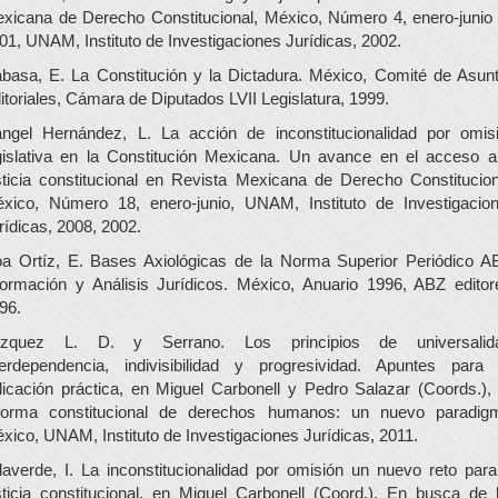
xicana de Derecho Constitucional, México, Número 4, enero-junio
01, UNAM, Instituto de Investigaciones Jurídicas, 2002.
basa, E. La Constitución y la Dictadura. México, Comité de Asun
itoriales, Cámara de Diputados LVII Legislatura, 1999.
ngel Hernández, L. La acción de inconstitucionalidad por omis
gislativa en la Constitución Mexicana. Un avance en el acceso a
sticia constitucional en Revista Mexicana de Derecho Constitucion
xico, Número 18, enero-junio, UNAM, Instituto de Investigacio
rídicas, 2008, 2002.
a Ortíz, E. Bases Axiológicas de la Norma Superior Periódico A
formación y Análisis Jurídicos. México, Anuario 1996, ABZ editor
96.
zquez L. D. y Serrano. Los principios de universalid
terdependencia, indivisibilidad y progresividad. Apuntes para
licación práctica, en Miguel Carbonell y Pedro Salazar (Coords.),
forma constitucional de derechos humanos: un nuevo paradig
xico, UNAM, Instituto de Investigaciones Jurídicas, 2011.
llaverde, I. La inconstitucionalidad por omisión un nuevo reto para
sticia constitucional, en Miguel Carbonell (Coord.), En busca de 