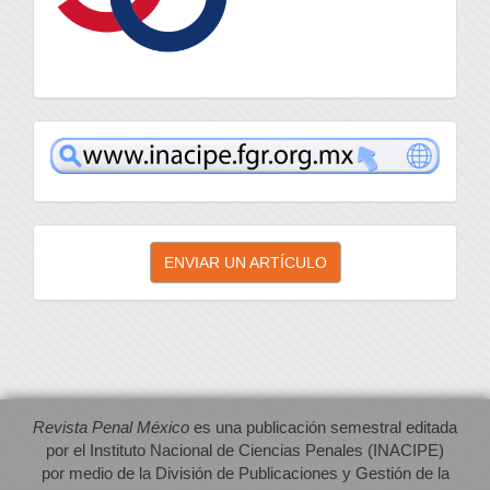
inacipe
Enviar
ENVIAR UN ARTÍCULO
un
artículo
Revista Penal México
es una publicación semestral editada
por el Instituto Nacional de Ciencias Penales (INACIPE)
por medio de la División de Publicaciones y Gestión de la