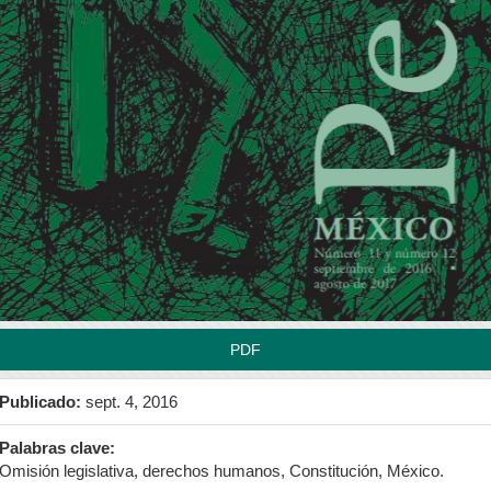
rra
teral
l
tículo
PDF
Publicado:
sept. 4, 2016
Palabras clave:
Omisión legislativa, derechos humanos, Constitución, México.