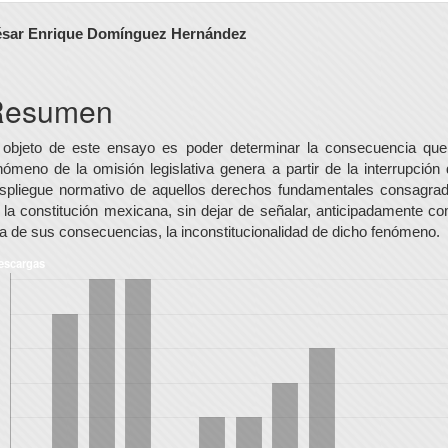
ontenido
sar Enrique Domínguez Hernández
rincipal
el
Resumen
rtículo
 objeto de este ensayo es poder determinar la consecuencia que
nómeno de la omisión legislativa genera a partir de la interrupción 
spliegue normativo de aquellos derechos fundamentales consagra
 la constitución mexicana, sin dejar de señalar, anticipadamente c
a de sus consecuencias, la inconstitucionalidad de dicho fenómeno.
escargas