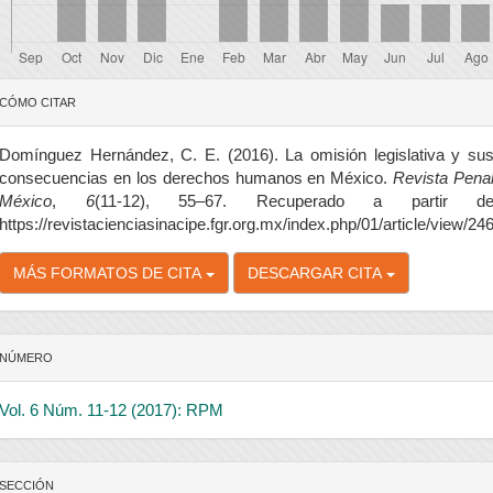
etalles
CÓMO CITAR
el
rtículo
Domínguez Hernández, C. E. (2016). La omisión legislativa y su
consecuencias en los derechos humanos en México.
Revista Pena
México
,
6
(11-12), 55–67. Recuperado a partir d
https://revistacienciasinacipe.fgr.org.mx/index.php/01/article/view/24
MÁS FORMATOS DE CITA
DESCARGAR CITA
NÚMERO
Vol. 6 Núm. 11-12 (2017): RPM
SECCIÓN