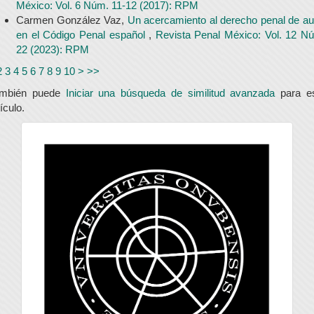
México: Vol. 6 Núm. 11-12 (2017): RPM
Carmen González Vaz,
Un acercamiento al derecho penal de au
en el Código Penal español
,
Revista Penal México: Vol. 12 N
22 (2023): RPM
2
3
4
5
6
7
8
9
10
>
>>
ambién puede
Iniciar una búsqueda de similitud avanzada
para e
tículo.
universidad