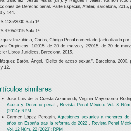
lva Sánchez, Jesús María (dir.), y Ragués i Vallés, Ramón (coord
cciones de Derecho penal. Parte Especial, Atelier, Barcelona, 2015, 
3 y 144.
S 1135/2000 Sala 1ª
S 4705/2015 Sala 1ª
zquez Iruzubieta, Carlos, Código Penal comentado (actualizado por 
yes Orgánicas: 1/2015, de 30 de marzo y 2/2015, de 30 de marz
elier Libros Jurídicos, Barcelona, 2015.
lázquez Barón, Ángel, “Delito de acoso sexual”, Barcelona, 2000, 
 y 12.
rtículos similares
José Luis de la Cuesta Arzamendi, Virginia Mayordomo Rodri
Acoso y Derecho penal
,
Revista Penal México: Vol. 3 Núm
(2014): RPM
Carmen López Peregrín,
Agresiones sexuales a menores de
años en España tras la reforma de 2022
,
Revista Penal Méxi
Vol. 12 Núm. 22 (2023): RPM