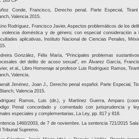
t. 169 CP
ñoz Conde, Francisco, Derecho penal. Parte Especial, Tirant
anch, Valencia 2015.
íno Rodríguez, Francisco Javier, Aspectos problemáticos de los deli
 violencia doméstica y de género; con especial consideración a 
ficultades aplicativas, Instituto Nacional de Ciencias Penales, Méxi
15.
dreira González, Félix María, “Principales problemas sustantivo
ocesales del delito de acoso sexual”, en Álvarez García, Franci
vier, et al., Libro Homenaje al profesor Luis Rodríguez Ramos, Tirant
anch, Valencia.
eralt Jiménez, Joan J., Derecho penal español. Parte Especial, Tir
 Blanch, Valencia 2015.
dríguez Ramos, Luis (dir.), y Martínez Guerra, Amparo (coord
digo Penal concordado y comentado con jurisprudencia y le
nales especiales y complementarias, La Ley, pp. 817 y 818.
ntencia 1460/2003, de 7 de noviembre. La sentencia 721/2015 Sala
l Tribunal Supremo.