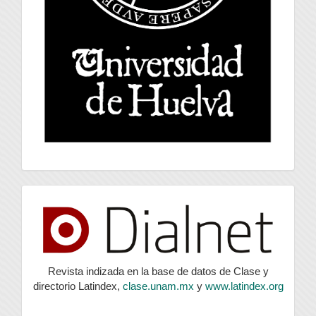
index
Revista indizada en la base de datos de Clase y
directorio Latindex,
clase.unam.mx
y
www.latindex.org