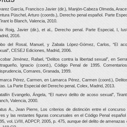
varez García, Francisco Javier (dir.), Manjón-Cabeza Olmeda, Aracel
ntura Püschel, Arturo (coords.), Derecho penal español. Parte Espec
 Tirant lo Blanch, Valencia, 2010.
ix Roig, Javier (dir.), et al., Derecho penal. Parte Especial, I, Iust
drid, 2016.
bo del Rosal, Manuel, y Zabala López-Gómez, Carlos, “El ac
xual”, CESEJ Ediciones, Madrid, 2006.
cobar Jiménez, Rafael, “Delitos contra la libertad sexual”, en Serr
tragueño, Ignacio (coord.), Código Penal de 1995. Comentario
risprudencia, Comares, Granada, 1999.
marca Pérez, Carmen, en Lamarca Pérez, Carmen (coord.), Delito
ltas. La Parte Especial del Derecho penal, Colex, Madrid, 2013.
tallín Evangelio, Ángela, “El nuevo delito de acoso sexual”, Tirant
anch, Valencia, 2000.
tus A., Jean Pierre, Los criterios de distinción entre el concurso
yes y las restantes figuras concursales en el Código Penal español
95, vol. LVIII, ADPCP, 2005, p. 475, aunque del delito de amenazas 