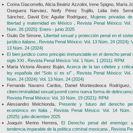
Corina Giacomello, Alicia Beatriz Azzolini, Irene Spigno, María J
Oseguera Narváez, Neify Pérez Trujillo, Lidia Inés Serr
Sánchez, David Eric Aguilar Rodríguez,
Mujeres privadas de
libertad y maternidad en México
,
Revista Penal México: Vol.
Núm. 26 (2025): Enero - junio 2025
Giulio De Simone,
Libertad sexual y protección penal en el sist
jurídico italiano
,
Revista Penal México: Vol. 13 Núm. 24 (2024): V
13 Núm. 24 (2024)
El bien jurídico como principio irrenunciable en el derecho penal 
siglo XXI
,
Revista Penal México: Vol. 1 Núm. 1 (2011): RPM
María Victoria Álvarez Buján,
Acerca de la tan célebre y critic
ley española del “Solo sí es sí”
,
Revista Penal México: Vol.
Núm. 24 (2024): Vol. 13 Núm. 24 (2024)
Fernando Navarro Cardos, Daniel Montesdeoca Rodríguez
cibercriminalidad sexual juvenil como nueva forma de delincuenc
Revista Penal México: Vol. 10 Núm. 19 (2021): RPM
Alessandro Melchionda,
Presente y futuro del derecho pe
económico en Italia
,
Revista Penal México: Vol. 14 Núm.
(2025): julio-diciembre 2025
Joaquín Merino Herrera,
El Derecho penal del enemigo: 
tendencia imparable de la política criminal mexicana
,
Revista Pe