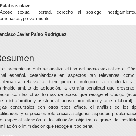
Palabras clave:
Acoso sexual, libertad, derecho al sosiego, hostigamiento
amenazas, prevalimiento.
ontenido
ancisco Javier Paíno Rodríguez
rincipal
el
Resumen
rtículo
 el presente artículo se analiza el tipo del acoso sexual en el Cód
nal español, deteniéndose en aspectos tan relevantes como
oblemática relativa al bien jurídico protegido, la conducta y
stringido ámbito de aplicación, la extraña penalidad que presente
lación con las otras formas de acoso que recoge el Código (aco
oso intrafamiliar y asistencial, acoso inmobiliario y acoso laboral), 
glas concursales con otros tipos afines, el análisis de los ti
alificados, y especiales referencias a algunos aspectos problemátic
n especial atención a la situación objetiva o grave de hostilid
millación o intimidación que recoge el tipo penal.
escargas