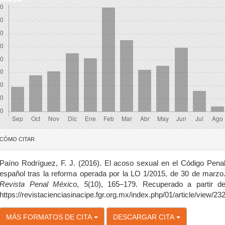
etalles
CÓMO CITAR
el
rtículo
Paíno Rodríguez, F. J. (2016). El acoso sexual en el Código Pena
español tras la reforma operada por la LO 1/2015, de 30 de marzo
Revista Penal México
,
5
(10), 165–179. Recuperado a partir d
https://revistacienciasinacipe.fgr.org.mx/index.php/01/article/view/23
MÁS FORMATOS DE CITA
DESCARGAR CITA