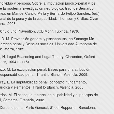
ndividuo y persona. Sobre la imputación jurídico-penal y los
e la moderna investigación neurológica, trad. de Bernardo
hez, en Manuel Cancio Meliá y Bernardo Feijóo Sánchez (ed.),
onal de la pena y de la culpabilidad, Thomson y Civitas, Cizur
rra, 2008.
Schuld und Prävention, JCB Mohr, Tubinga, 1976.
 D. M. Prevención general y psicoanálisis, en Santiago Mir
 Derecho penal y Ciencias sociales, Universidad Autónoma de
ellaterra, 1982.
 N. Legal Reasoning and Legal Theory, Clarendon, Oxford
ress, 1994 (p.115).
nzo, M. La exculpación penal. Bases para una atribución
responsabilidad penal, Tirant lo Blanch, Valencia, 2009.
ray, L. La imputabilidad penal: concepto, fundamento,
urídica y elementos, Tirant lo Blanch, Valencia, 2005.
os, M. El concepto material de culpabilidad y el principio de
dad, Comares, Granada, 2002.
 Derecho penal. Parte General, 8ª ed. Reppertor, Barcelona,