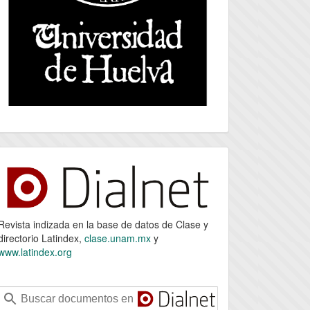
index
Revista indizada en la base de datos de Clase y
directorio Latindex,
clase.unam.mx
y
www.latindex.org