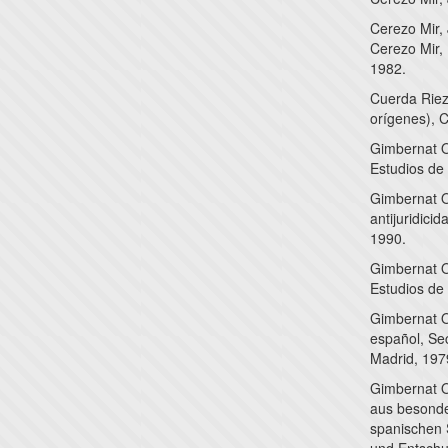
Cerezo Mir, 
Cerezo Mir,
1982.
Cuerda Riezu
orígenes), 
Gimbernat Or
Estudios de
Gimbernat O
antijuridici
1990.
Gimbernat Or
Estudios de
Gimbernat O
español, Se
Madrid, 1979
Gimbernat O
aus besonder
spanischen S