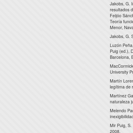
Jakobs, G. I
resultados d
Feijóo Sánc
Teoría funci
Menor, Nava
Jakobs, G. 
Luzón Peña,
Puig (ed.),
Barcelona, B
MacCormick,
University P
Martín Lore
legítima de 
Martínez Ga
naturaleza j
Melendo Pard
inexigibili
Mir Puig, S.
2008.