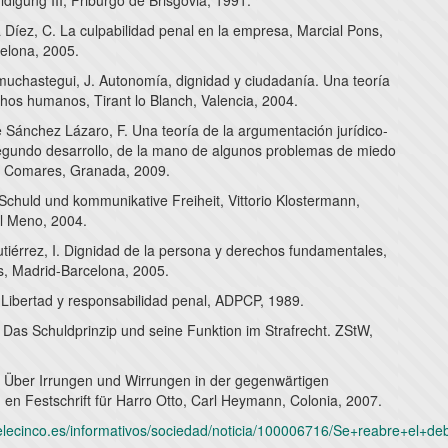
digung III, Friburgo de Brisgovia, 1991.
Díez, C. La culpabilidad penal en la empresa, Marcial Pons,
elona, 2005.
uchastegui, J. Autonomía, dignidad y ciudadanía. Una teoría
chos humanos, Tirant lo Blanch, Valencia, 2004.
Sánchez Lázaro, F. Una teoría de la argumentación jurídico-
egundo desarrollo, de la mano de algunos problemas de miedo
, Comares, Granada, 2009.
Schuld und kommunikative Freiheit, Vittorio Klostermann,
el Meno, 2004.
tiérrez, I. Dignidad de la persona y derechos fundamentales,
s, Madrid-Barcelona, 2005.
. Libertad y responsabilidad penal, ADPCP, 1989.
. Das Schuldprinzip und seine Funktion im Strafrecht. ZStW,
J. Über Irrungen und Wirrungen in der gegenwärtigen
 en Festschrift für Harro Otto, Carl Heymann, Colonia, 2007.
telecinco.es/informativos/sociedad/noticia/100006716/Se+reabre+el+