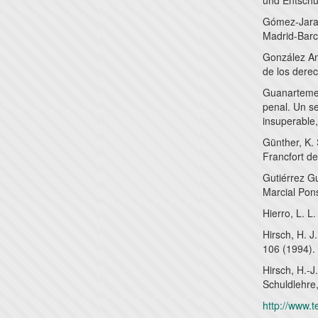
und Entschul
Gómez-Jara 
Madrid-Barc
González Am
de los dere
Guanarteme 
penal. Un s
insuperable
Günther, K. 
Francfort d
Gutiérrez Gu
Marcial Pon
Hierro, L. L
Hirsch, H. J
106 (1994).
Hirsch, H.-
Schuldlehre,
http://www.