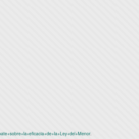
debate+sobre+la+eficacia+de+la+Ley+del+Menor
.