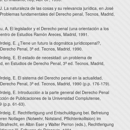
J. La naturaleza de las cosas y su relevancia jurídica, en José
 Problemas fundamentales del Derecho penal, Tecnos, Madrid,
, A, El legislador y el Derecho penal (una orientación a los
Centro de Estudios Ramón Areces, Madrid, 1991.
deig, E. ¿Tiene un futuro la dogmática jurídicopenal?,
 Derecho Penal, 3ª ed. Tecnos, Madrid, 1990.
rdeig, E. El estado de necesidad: un problema de
dad, en Estudios de Derecho Penal, 3ª ed. Tecnos, Madrid,
deig, E. El sistema del Derecho penal en la actualidad,
 Derecho Penal, 3ª ed. Tecnos, Madrid, 1990 (p.p. 176-179).
rdeig, E. Introducción a la parte general del Derecho Penal
cción de Publicaciones de la Universidad Complutense,
 (p.p. 61-63).
rdeig, E. Rechtfertigung und Entschuldigung bei. Befreiung
en Notlagen (Notwehr, Notstand, Pflichtenkollision) im
trafrecht, en Albin Eser y Walter Perron (eds.), Rechtferigung