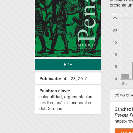
presenta un 
Descargas
PDF
Publicado:
abr. 23, 2012
Detal
Palabras clave:
CÓMO CIT
culpabilidad, argumentación
del
jurídica, análisis económico
del Derecho.
Sánchez L
artícu
Revista P
https://re