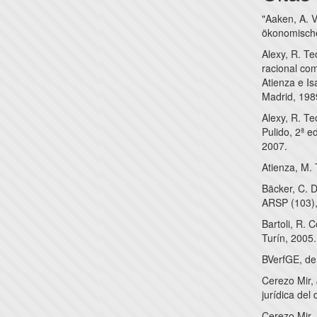
"Aaken, A. 
ökonomisch
Alexy, R. Te
racional com
Atienza e Is
Madrid, 198
Alexy, R. Te
Pulido, 2ª e
2007.
Atienza, M. 
Bäcker, C. D
ARSP (103),
Bartoli, R. 
Turín, 2005.
BVerfGE, de
Cerezo Mir, 
jurídica del
Cerezo Mir, 