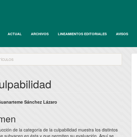
ACTUAL
ARCHIVOS
LINEAMIENTOS EDITORIALES
AVISOS
ÍCULOS
ulpabilidad
nido
Guanarteme Sánchez Lázaro
pal
men
cción de la categoría de la culpabilidad muestra los distintos
lo
que subyacen en ésta y que permiten su evaluación. Aquí se