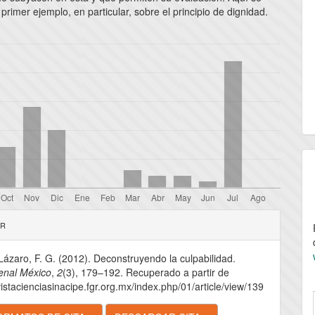
primer ejemplo, en particular, sobre el principio de dignidad.
les
AR
ázaro, F. G. (2012). Deconstruyendo la culpabilidad.
lo
enal México
,
2
(3), 179–192. Recuperado a partir de
vistacienciasinacipe.fgr.org.mx/index.php/01/article/view/139