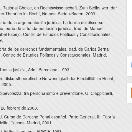
V. Rational Choice, en Rechtswissenschaft. Zum Stellenwert der
en Theorien im Recht, Nomos, Baden-Baden, 2003.
oría de la argumentación jurídica. La teoría del discurso
o teoría de la fundamentación jurídica, trad. de Manuel
abel Espejo, Centro de Estudios Políticos y Constitucionales,
9.
oría de los derechos fundamentales, trad. de Carlos Bernal
d. Centro de Estudios Políticos y Constitucionales, Madrid,
Tras la justicia, Ariel, Barcelona, 1993.
ie diskurstheoretische Notwendigkeit der Flexibilität im Recht,
E
 2005.
Colpevolezza: tra personalismo e prevenzione, G. Ciappichelli,
u
a
 26 febrero de 2008.
J. Curso de Derecho Penal español. Parte General, III. Teoría
 delito, Tecnos, Madrid, 2001.
J. El finalismo, hoy, ADPCP, 1993.