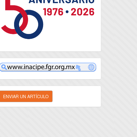
inacipe
nviar
ENVIAR UN ARTÍCULO
n
rtículo