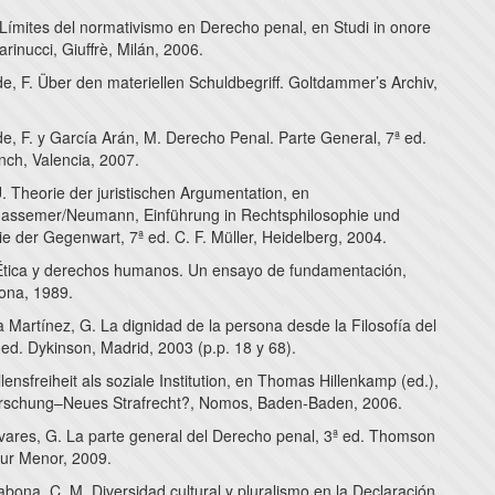
 Límites del normativismo en Derecho penal, en Studi in onore
arinucci, Giuffrè, Milán, 2006.
, F. Über den materiellen Schuldbegriff. Goltdammer’s Archiv,
, F. y García Arán, M. Derecho Penal. Parte General, 7ª ed.
anch, Valencia, 2007.
 Theorie der juristischen Argumentation, en
assemer/Neumann, Einführung in Rechtsphilosophie und
e der Gegenwart, 7ª ed. C. F. Müller, Heidelberg, 2004.
 Ética y derechos humanos. Un ensayo de fundamentación,
lona, 1989.
 Martínez, G. La dignidad de la persona desde la Filosofía del
ed. Dykinson, Madrid, 2003 (p.p. 18 y 68).
llensfreiheit als soziale Institution, en Thomas Hillenkamp (ed.),
rschung–Neues Strafrecht?, Nomos, Baden-Baden, 2006.
ivares, G. La parte general del Derecho penal, 3ª ed. Thomson
zur Menor, 2009.
ona, C, M. Diversidad cultural y pluralismo en la Declaración