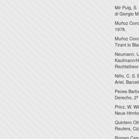
Mir Puig, S.
di Giorgio M
Muñoz Conde
1978.
Muñoz Conde
Tirant lo Bl
Neumann, U.
Kaufmann/H
Rechtstheori
Niño, C. S.
Ariel, Barce
Peces-Barba
Derecho, 2ª 
Prinz, W. Wi
Neue Hirnfo
Quintero Ol
Reuters, Ci
Romeo Casab