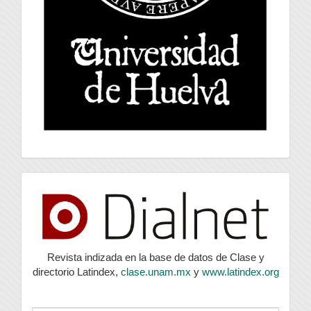
index
Revista indizada en la base de datos de Clase y
directorio Latindex,
clase.unam.mx
y
www.latindex.org