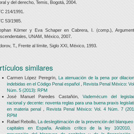
ral y del derecho, Temis, Bogotá, 2004.
C 214/1991.
C 53/1985.
ephan Körner y Eva Schaper en Cabrera, I. (comp.), Argumen
ascendentales, UNAM, México, 2007.
dorov, T., Frente al límite, Siglo XXI, México, 1993.
rtículos similares
Carmen López Peregrín,
La atenuación de la pena por dilacio
indebidas en el Código Penal español
,
Revista Penal México: Vol
Núm. 5 (2013): RPM
José Manuel Paredes Castañón,
Vademécum del legisla
racional y decente: noventa reglas para una buena praxis legislat
en materia penal
,
Revista Penal México: Vol. 4 Núm. 7 (201
RPM
Rafael Rebollo,
La deslegitimación de la prevención del blanqueo
capitales en España. Análisis crítico de la ley 10/2010,