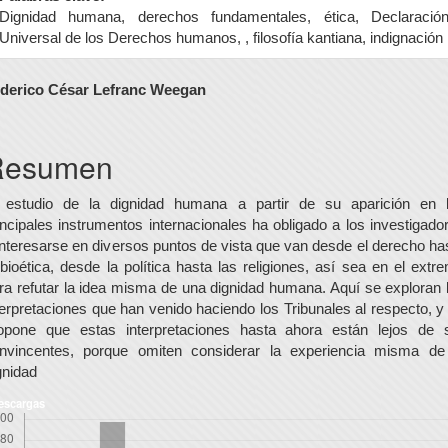
Dignidad humana, derechos fundamentales, ética, Declaració
Universal de los Derechos humanos, , filosofía kantiana, indignación
ontenido
derico César Lefranc Weegan
rincipal
el
Resumen
rtículo
 estudio de la dignidad humana a partir de su aparición en 
incipales instrumentos internacionales ha obligado a los investigado
interesarse en diversos puntos de vista que van desde el derecho ha
 bioética, desde la política hasta las religiones, así sea en el extr
ra refutar la idea misma de una dignidad humana. Aquí se exploran 
terpretaciones que han venido haciendo los Tribunales al respecto, y
opone que estas interpretaciones hasta ahora están lejos de 
nvincentes, porque omiten considerar la experiencia misma de
gnidad
escargas