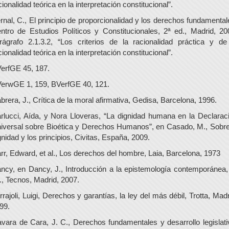
cionalidad teórica en la interpretación constitucional”.
rnal, C., El principio de proporcionalidad y los derechos fundamental
ntro de Estudios Políticos y Constitucionales, 2ª ed., Madrid, 20
rágrafo 2.1.3.2, “Los criterios de la racionalidad práctica y de
cionalidad teórica en la interpretación constitucional”.
erfGE 45, 187.
erwGE 1, 159, BVerfGE 40, 121.
brera, J., Crítica de la moral afirmativa, Gedisa, Barcelona, 1996.
rlucci, Aída, y Nora Lloveras, “La dignidad humana en la Declarac
iversal sobre Bioética y Derechos Humanos”, en Casado, M., Sobre
gnidad y los principios, Civitas, España, 2009.
rr, Edward, et al., Los derechos del hombre, Laia, Barcelona, 1973
ncy, en Dancy, J., Introducción a la epistemología contemporánea,
., Tecnos, Madrid, 2007.
rrajoli, Luigi, Derechos y garantías, la ley del más débil, Trotta, Madr
99.
vara de Cara, J. C., Derechos fundamentales y desarrollo legislati