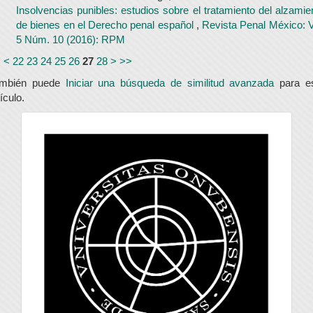
Insolvencias punibles: estudios sobre el tratamiento del alzamie
de bienes en el Derecho penal español
,
Revista Penal México: V
5 Núm. 10 (2016): RPM
<
<
22
23
24
25
26
27
28
>
>>
ambién puede
Iniciar una búsqueda de similitud avanzada
para e
tículo.
universidad