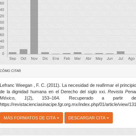
etalles
CÓMO CITAR
el
rtículo
Lefranc Weegan , F. C. (2011). La necesidad de reafirmar el principi
de la dignidad humana en el Derecho del siglo xxi.
Revista Pena
México
,
1
(2), 153–164. Recuperado a partir d
https://revistacienciasinacipe.fgr.org.mx/index.php/01/article/view/13
MÁS FORMATOS DE CITA
DESCARGAR CITA