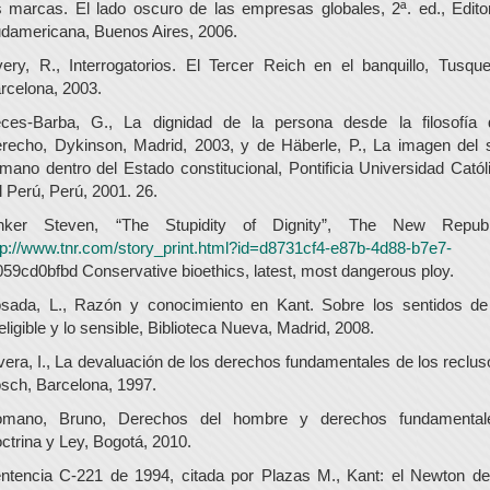
s marcas. El lado oscuro de las empresas globales, 2ª. ed., Editor
damericana, Buenos Aires, 2006.
ery, R., Interrogatorios. El Tercer Reich en el banquillo, Tusque
rcelona, 2003.
ces-Barba, G., La dignidad de la persona desde la filosofía 
recho, Dykinson, Madrid, 2003, y de Häberle, P., La imagen del 
mano dentro del Estado constitucional, Pontificia Universidad Catól
l Perú, Perú, 2001. 26.
nker Steven, “The Stupidity of Dignity”, The New Republ
tp://www.tnr.com/story_print.html?id=d8731cf4-e87b-4d88-b7e7-
059cd0bfbd Conservative bioethics, latest, most dangerous ploy.
sada, L., Razón y conocimiento en Kant. Sobre los sentidos de
teligible y lo sensible, Biblioteca Nueva, Madrid, 2008.
vera, I., La devaluación de los derechos fundamentales de los reclus
sch, Barcelona, 1997.
mano, Bruno, Derechos del hombre y derechos fundamental
ctrina y Ley, Bogotá, 2010.
ntencia C-221 de 1994, citada por Plazas M., Kant: el Newton de