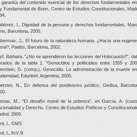
 garantía del contenido esencial de los derechos fundamentales en
y Fundamental de Bonn, Centro de Estudios Constitucionales, Madr
94.
tiérrez, I., Dignidad de la persona y derechos fundamentales, Marc
ns, Barcelona, 2005.
bermas, J., El futuro de la naturaleza humana. ¿Hacia una eugene
beral?, Paidós, Barcelona, 2002.
rf, Bárbara, “¿No se aprendieron las lecciones del Holocausto?”, da
mados de la tabla 1. “Genocidios y politicidios entre 1955 y 200
ierstein, D. (comp.), Genocidio. La administración de la muerte en
dernidad, Eduntref, Argentina, 2005.
erster, N., En defensa del positivismo jurídico, Gedisa, Barcelo
00.
lesias, M., “El desafío moral de la pobreza”, en García, A. (coord
cionalidad y Derecho, Centro de Estudios Políticos y Constitucional
drid, 2006.
nt, I., GMS
nt, I., KrV B