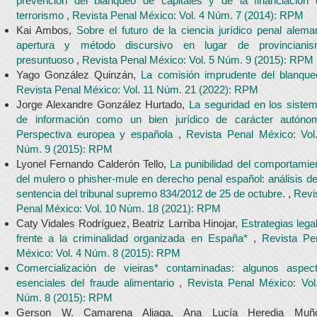
prevención del blanqueo de capitales y de la financiación 
terrorismo
,
Revista Penal México: Vol. 4 Núm. 7 (2014): RPM
Kai Ambos,
Sobre el futuro de la ciencia jurídico penal alema
apertura y método discursivo en lugar de provinciani
presuntuoso
,
Revista Penal México: Vol. 5 Núm. 9 (2015): RPM
Yago González Quinzán,
La comisión imprudente del blanqu
Revista Penal México: Vol. 11 Núm. 21 (2022): RPM
Jorge Alexandre González Hurtado,
La seguridad en los siste
de información como un bien jurídico de carácter autóno
Perspectiva europea y española
,
Revista Penal México: Vol
Núm. 9 (2015): RPM
Lyonel Fernando Calderón Tello,
La punibilidad del comportamie
del mulero o phisher-mule en derecho penal español: análisis de
sentencia del tribunal supremo 834/2012 de 25 de octubre.
,
Revi
Penal México: Vol. 10 Núm. 18 (2021): RPM
Caty Vidales Rodríguez, Beatriz Larriba Hinojar,
Estrategias lega
frente a la criminalidad organizada en España*
,
Revista Pe
México: Vol. 4 Núm. 8 (2015): RPM
Comercialización de vieiras* contaminadas: algunos aspec
esenciales del fraude alimentario
,
Revista Penal México: Vol
Núm. 8 (2015): RPM
Gerson W. Camarena Aliaga, Ana Lucía Heredia Muño