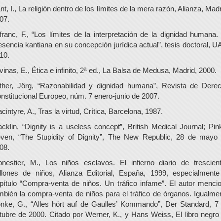
nt, I., La religión dentro de los límites de la mera razón, Alianza, Madr
07.
franc, F., “Los límites de la interpretación de la dignidad humana.
esencia kantiana en su concepción jurídica actual”, tesis doctoral, U
10.
vinas, E., Ética e infinito, 2ª ed., La Balsa de Medusa, Madrid, 2000.
ther, Jörg, “Razonabilidad y dignidad humana”, Revista de Dere
nstitucional Europeo, núm. 7 enero-junio de 2007.
cintyre, A., Tras la virtud, Crítica, Barcelona, 1987.
cklin, “Dignity is a useless concept”, British Medical Journal; Pin
ven, “The Stupidity of Dignity”, The New Republic, 28 de mayo
08.
nestier, M., Los niños esclavos. El infierno diario de trescien
llones de niños, Alianza Editorial, España, 1999, especialmente
pítulo “Compra-venta de niños. Un tráfico infame”. El autor menci
mbién la compra-venta de niños para el tráfico de órganos. Igualme
nke, G., “Alles hört auf de Gaulles’ Kommando”, Der Standard, 7
tubre de 2000. Citado por Werner, K., y Hans Weiss, El libro negro