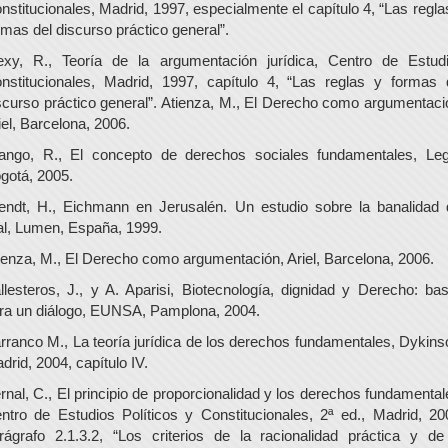
nstitucionales, Madrid, 1997, especialmente el capítulo 4, “Las regla
rmas del discurso práctico general”.
exy, R., Teoría de la argumentación jurídica, Centro de Estud
nstitucionales, Madrid, 1997, capítulo 4, “Las reglas y formas 
scurso práctico general”. Atienza, M., El Derecho como argumentaci
iel, Barcelona, 2006.
ango, R., El concepto de derechos sociales fundamentales, Leg
gotá, 2005.
endt, H., Eichmann en Jerusalén. Un estudio sobre la banalidad 
l, Lumen, España, 1999.
ienza, M., El Derecho como argumentación, Ariel, Barcelona, 2006.
llesteros, J., y A. Aparisi, Biotecnología, dignidad y Derecho: ba
ra un diálogo, EUNSA, Pamplona, 2004.
rranco M., La teoría jurídica de los derechos fundamentales, Dykins
drid, 2004, capítulo IV.
rnal, C., El principio de proporcionalidad y los derechos fundamental
ntro de Estudios Políticos y Constitucionales, 2ª ed., Madrid, 20
rágrafo 2.1.3.2, “Los criterios de la racionalidad práctica y de