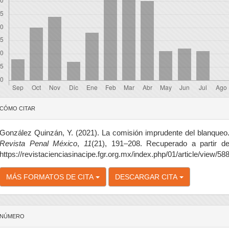
etalles
CÓMO CITAR
el
rtículo
González Quinzán, Y. (2021). La comisión imprudente del blanqueo
Revista Penal México
,
11
(21), 191–208. Recuperado a partir d
https://revistacienciasinacipe.fgr.org.mx/index.php/01/article/view/58
MÁS FORMATOS DE CITA
DESCARGAR CITA
NÚMERO