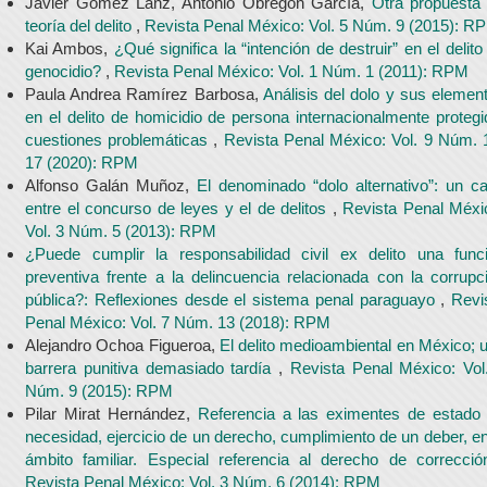
Javier Gómez Lanz, Antonio Obregón García,
Otra propuesta
teoría del delito
,
Revista Penal México: Vol. 5 Núm. 9 (2015): R
Kai Ambos,
¿Qué significa la “intención de destruir” en el delito
genocidio?
,
Revista Penal México: Vol. 1 Núm. 1 (2011): RPM
Paula Andrea Ramírez Barbosa,
Análisis del dolo y sus elemen
en el delito de homicidio de persona internacionalmente protegi
cuestiones problemáticas
,
Revista Penal México: Vol. 9 Núm. 
17 (2020): RPM
Alfonso Galán Muñoz,
El denominado “dolo alternativo”: un c
entre el concurso de leyes y el de delitos
,
Revista Penal Méxi
Vol. 3 Núm. 5 (2013): RPM
¿Puede cumplir la responsabilidad civil ex delito una func
preventiva frente a la delincuencia relacionada con la corrupc
pública?: Reflexiones desde el sistema penal paraguayo
,
Revi
Penal México: Vol. 7 Núm. 13 (2018): RPM
Alejandro Ochoa Figueroa,
El delito medioambiental en México; 
barrera punitiva demasiado tardía
,
Revista Penal México: Vol
Núm. 9 (2015): RPM
Pilar Mirat Hernández,
Referencia a las eximentes de estado
necesidad, ejercicio de un derecho, cumplimiento de un deber, en
ámbito familiar. Especial referencia al derecho de correcci
Revista Penal México: Vol. 3 Núm. 6 (2014): RPM