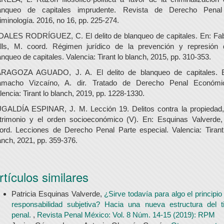
anqueo de capitales imprudente. Revista de Derecho Pena
iminología. 2016, no 16, pp. 225-274.
DALES RODRÍGUEZ, C. El delito de blanqueo de capitales. En: Fa
lls, M. coord. Régimen jurídico de la prevención y represión 
anqueo de capitales. Valencia: Tirant lo blanch, 2015, pp. 310-353.
RAGOZA AGUADO, J. A. El delito de blanqueo de capitales. 
macho Vizcaíno, A. dir. Tratado de Derecho Penal Económi
lencia: Tirant lo blanch, 2019, pp. 1228-1330.
GALDÍA ESPINAR, J. M. Lección 19. Delitos contra la propiedad,
trimonio y el orden socioeconómico (V). En: Esquinas Valverde,
ord. Lecciones de Derecho Penal Parte especial. Valencia: Tirant
anch, 2021, pp. 359-376.
rtículos similares
Patricia Esquinas Valverde,
¿Sirve todavía para algo el principio
responsabilidad subjetiva? Hacia una nueva estructura del t
penal.
,
Revista Penal México: Vol. 8 Núm. 14-15 (2019): RPM