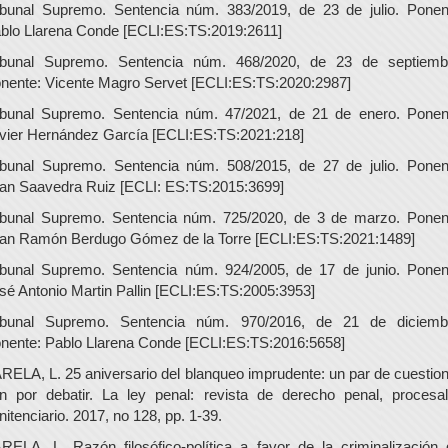
ibunal Supremo. Sentencia núm. 383/2019, de 23 de julio. Ponen
blo Llarena Conde [ECLI:ES:TS:2019:2611]
ibunal Supremo. Sentencia núm. 468/2020, de 23 de septiemb
nente: Vicente Magro Servet [ECLI:ES:TS:2020:2987]
ibunal Supremo. Sentencia núm. 47/2021, de 21 de enero. Ponen
vier Hernández García [ECLI:ES:TS:2021:218]
ibunal Supremo. Sentencia núm. 508/2015, de 27 de julio. Ponen
an Saavedra Ruiz [ECLI: ES:TS:2015:3699]
ibunal Supremo. Sentencia núm. 725/2020, de 3 de marzo. Ponen
an Ramón Berdugo Gómez de la Torre [ECLI:ES:TS:2021:1489]
ibunal Supremo. Sentencia núm. 924/2005, de 17 de junio. Ponen
sé Antonio Martin Pallin [ECLI:ES:TS:2005:3953]
ibunal Supremo. Sentencia núm. 970/2016, de 21 de diciemb
nente: Pablo Llarena Conde [ECLI:ES:TS:2016:5658]
RELA, L. 25 aniversario del blanqueo imprudente: un par de cuestio
n por debatir. La ley penal: revista de derecho penal, procesa
nitenciario. 2017, no 128, pp. 1-39.
RELA, L. Razón filosófico-política a favor de la criminalización 