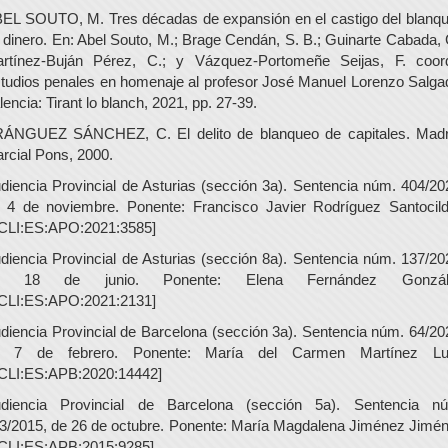
EL SOUTO, M. Tres décadas de expansión en el castigo del blanq
 dinero. En: Abel Souto, M.; Brage Cendán, S. B.; Guinarte Cabada, 
rtínez-Buján Pérez, C.; y Vázquez-Portomeñe Seijas, F. coor
tudios penales en homenaje al profesor José Manuel Lorenzo Salga
lencia: Tirant lo blanch, 2021, pp. 27-39.
ÁNGUEZ SÁNCHEZ, C. El delito de blanqueo de capitales. Madr
rcial Pons, 2000.
diencia Provincial de Asturias (sección 3a). Sentencia núm. 404/20
 4 de noviembre. Ponente: Francisco Javier Rodríguez Santocil
CLI:ES:APO:2021:3585]
diencia Provincial de Asturias (sección 8a). Sentencia núm. 137/20
e 18 de junio. Ponente: Elena Fernández Gonzál
CLI:ES:APO:2021:2131]
diencia Provincial de Barcelona (sección 3a). Sentencia núm. 64/20
e 7 de febrero. Ponente: María del Carmen Martínez Lu
CLI:ES:APB:2020:14442]
diencia Provincial de Barcelona (sección 5a). Sentencia n
3/2015, de 26 de octubre. Ponente: María Magdalena Jiménez Jimé
CLI:ES:APB:2015:9285]