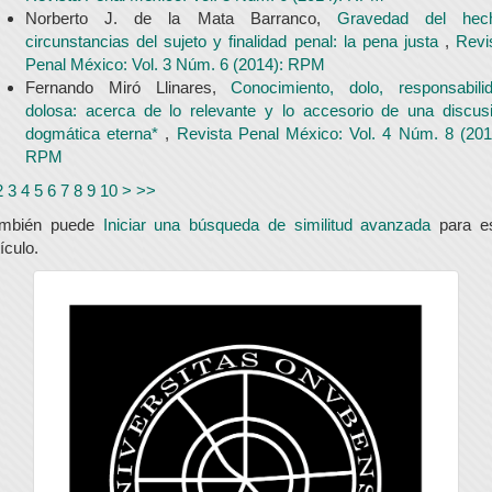
Norberto J. de la Mata Barranco,
Gravedad del hec
circunstancias del sujeto y finalidad penal: la pena justa
,
Revi
Penal México: Vol. 3 Núm. 6 (2014): RPM
Fernando Miró Llinares,
Conocimiento, dolo, responsabili
dolosa: acerca de lo relevante y lo accesorio de una discus
dogmática eterna*
,
Revista Penal México: Vol. 4 Núm. 8 (201
RPM
2
3
4
5
6
7
8
9
10
>
>>
ambién puede
Iniciar una búsqueda de similitud avanzada
para e
tículo.
universidad