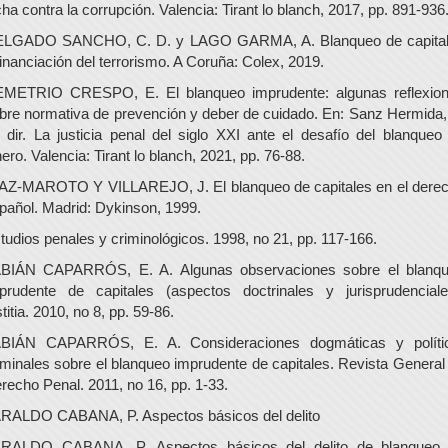
cha contra la corrupción. Valencia: Tirant lo blanch, 2017, pp. 891-936
LGADO SANCHO, C. D. y LAGO GARMA, A. Blanqueo de capita
financiación del terrorismo. A Coruña: Colex, 2019.
METRIO CRESPO, E. El blanqueo imprudente: algunas reflexio
bre normativa de prevención y deber de cuidado. En: Sanz Hermida,
 dir. La justicia penal del siglo XXI ante el desafío del blanqueo
nero. Valencia: Tirant lo blanch, 2021, pp. 76-88.
AZ-MAROTO Y VILLAREJO, J. El blanqueo de capitales en el dere
pañol. Madrid: Dykinson, 1999.
tudios penales y criminológicos. 1998, no 21, pp. 117-166.
BIÁN CAPARRÓS, E. A. Algunas observaciones sobre el blanq
prudente de capitales (aspectos doctrinales y jurisprudenciale
stitia. 2010, no 8, pp. 59-86.
BIÁN CAPARRÓS, E. A. Consideraciones dogmáticas y políti
iminales sobre el blanqueo imprudente de capitales. Revista General
recho Penal. 2011, no 16, pp. 1-33.
RALDO CABANA, P. Aspectos básicos del delito
RALDO CABANA, P. Aspectos básicos del delito de blanqueo