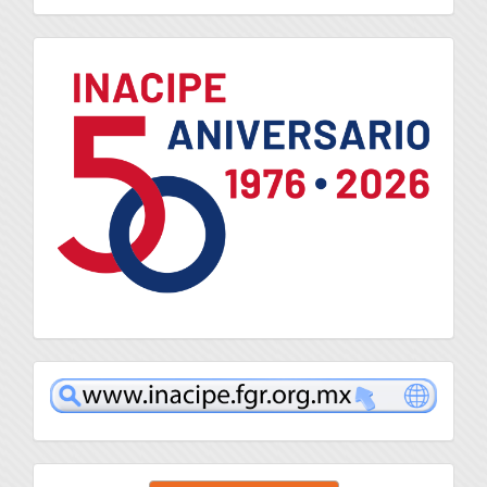
logo
inacipe
Enviar