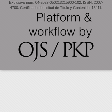
Exclusivo núm. 04-2023-050213215900-102; ISSN: 2007-
4700. Certificado de Licitud de Título y Contenido: 15411.