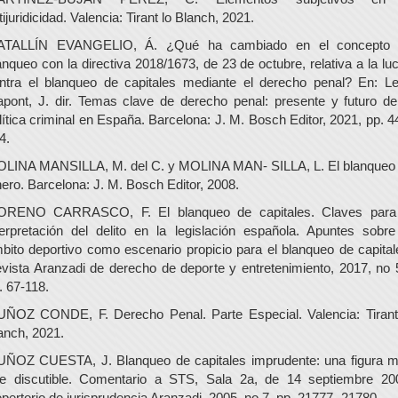
tijuridicidad. Valencia: Tirant lo Blanch, 2021.
TALLÍN EVANGELIO, Á. ¿Qué ha cambiado en el concepto
anqueo con la directiva 2018/1673, de 23 de octubre, relativa a la lu
ntra el blanqueo de capitales mediante el derecho penal? En: L
apont, J. dir. Temas clave de derecho penal: presente y futuro de
lítica criminal en España. Barcelona: J. M. Bosch Editor, 2021, pp. 4
4.
LINA MANSILLA, M. del C. y MOLINA MAN- SILLA, L. El blanqueo
nero. Barcelona: J. M. Bosch Editor, 2008.
RENO CARRASCO, F. El blanqueo de capitales. Claves para
terpretación del delito en la legislación española. Apuntes sobre
bito deportivo como escenario propicio para el blanqueo de capital
vista Aranzadi de derecho de deporte y entretenimiento, 2017, no 
. 67-118.
ÑOZ CONDE, F. Derecho Penal. Parte Especial. Valencia: Tirant
anch, 2021.
ÑOZ CUESTA, J. Blanqueo de capitales imprudente: una figura 
e discutible. Comentario a STS, Sala 2a, de 14 septiembre 20
pertorio de jurisprudencia Aranzadi, 2005, no 7, pp. 21777- 21780.