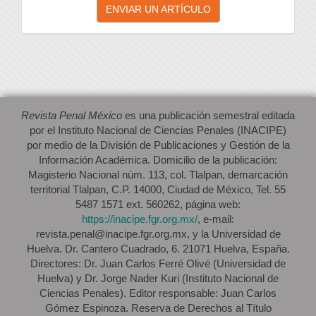
ENVIAR UN ARTÍCULO
un
artículo
Revista Penal México
es una publicación semestral editada
por el Instituto Nacional de Ciencias Penales (INACIPE)
por medio de la División de Publicaciones y Gestión de la
Información Académica. Domicilio de la publicación:
Magisterio Nacional núm. 113, col. Tlalpan, demarcación
territorial Tlalpan, C.P. 14000, Ciudad de México, Tel. 55
5487 1571 ext. 560262, página web:
https://inacipe.fgr.org.mx/
, e-mail:
revista.penal@inacipe.fgr.org.mx, y la Universidad de
Huelva. Dr. Cantero Cuadrado, 6. 21071 Huelva, España.
Directores: Dr. Juan Carlos Ferré Olivé (Universidad de
Huelva) y Dr. Jorge Nader Kuri (Instituto Nacional de
Ciencias Penales). Editor responsable: Juan Carlos
Gómez Espinoza. Reserva de Derechos al Título