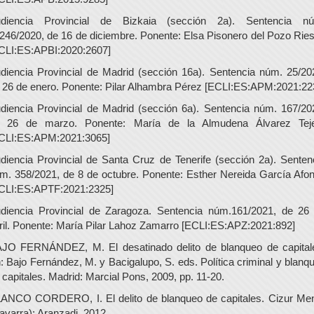
diencia Provincial de Bizkaia (sección 2a). Sentencia n
246/2020, de 16 de diciembre. Ponente: Elsa Pisonero del Pozo Rie
CLI:ES:APBI:2020:2607]
diencia Provincial de Madrid (sección 16a). Sentencia núm. 25/20
 26 de enero. Ponente: Pilar Alhambra Pérez [ECLI:ES:APM:2021:22
diencia Provincial de Madrid (sección 6a). Sentencia núm. 167/20
 26 de marzo. Ponente: María de la Almudena Álvarez Tej
CLI:ES:APM:2021:3065]
diencia Provincial de Santa Cruz de Tenerife (sección 2a). Senten
m. 358/2021, de 8 de octubre. Ponente: Esther Nereida García Afo
CLI:ES:APTF:2021:2325]
diencia Provincial de Zaragoza. Sentencia núm.161/2021, de 26
ril. Ponente: María Pilar Lahoz Zamarro [ECLI:ES:APZ:2021:892]
JO FERNÁNDEZ, M. El desatinado delito de blanqueo de capital
: Bajo Fernández, M. y Bacigalupo, S. eds. Política criminal y blanq
 capitales. Madrid: Marcial Pons, 2009, pp. 11-20.
ANCO CORDERO, I. El delito de blanqueo de capitales. Cizur Me
avarra): Aranzadi, 2012.