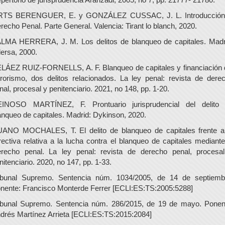
TS BERENGUER, E. y GONZÁLEZ CUSSAC, J. L. Introducción
recho Penal. Parte General. Valencia: Tirant lo blanch, 2020.
LMA HERRERA, J. M. Los delitos de blanqueo de capitales. Madr
ersa, 2000.
LÁEZ RUIZ-FORNELLS, A. F. Blanqueo de capitales y financiación 
rrorismo, dos delitos relacionados. La ley penal: revista de dere
nal, procesal y penitenciario. 2021, no 148, pp. 1-20.
INOSO MARTÍNEZ, F. Prontuario jurisprudencial del delito
anqueo de capitales. Madrid: Dykinson, 2020.
ANO MOCHALES, T. El delito de blanqueo de capitales frente a
rectiva relativa a la lucha contra el blanqueo de capitales mediante
recho penal. La ley penal: revista de derecho penal, procesa
nitenciario. 2020, no 147, pp. 1-33.
ibunal Supremo. Sentencia núm. 1034/2005, de 14 de septiemb
nente: Francisco Monterde Ferrer [ECLI:ES:TS:2005:5288]
ibunal Supremo. Sentencia núm. 286/2015, de 19 de mayo. Ponen
drés Martínez Arrieta [ECLI:ES:TS:2015:2084]