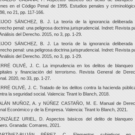
enes en el Código Penal de 1995. Estudios penales y criminológic
98, no 21, pp. 117-166.
IJOO SÁNCHEZ, B. J. La teoría de la ignorancia deliberada
recho penal: una peligrosa doctrina jurisprudencial. Indret: Revista p
 Análisis del Derecho. 2015, no 3, pp. 1-29.
IJOO SÁNCHEZ, B. J. La teoría de la ignorancia deliberada
recho penal: una peligrosa doctrina jurisprudencial. Indret: Revista p
 Análisis del Derecho. 2015, no 3, pp. 1-29.
RRÉ OLIVÉ, J. C. La imprudencia en los delitos de blanqueo
pitales y financiación del terrorismo. Revista General de Dere
nal. 2020, no 33, pp. 1-27.
RRÉ OLIVÉ, J. C. Tratado de los delitos contra la hacienda públic
ntra la seguridad social. Valencia: Tirant lo Blanch, 2018.
ALÁN MUÑOZ, A. y NÚÑEZ CASTAÑO, M. E. Manual de Derec
nal Económico y de la Empresa. Valencia: Tirant lo Blanch, 2021.
NZÁLEZ URIEL, D. Aspectos básicos del delito de blanqueo
nero. Granada: Comares, 2021.
ARTÍNEZ-BUJÁN PÉREZ, C. Elementos subjetivos en 