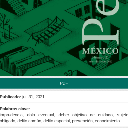
rra
teral
l
tículo
PDF
Publicado:
jul. 31, 2021
Palabras clave:
imprudencia, dolo eventual, deber objetivo de cuidado, sujet
obligado, delito común, delito especial, prevención, conocimiento