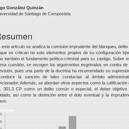
ontenido
go González Quinzán
iversidad de Santiago de Compostela
rincipal
el
Resumen
rtículo
 este artículo se analiza la comisión imprudente del blanqueo, delito
 que se critican no solo elementos propios de su configuración típi
no también el fundamento político-criminal para su castigo. Sobre e
tima cuestión, se recogen los argumentos esgrimidos en contra de
evisión, pues una parte de la doctrina ha recomendado su supresió
conducir la sanción de tales conductas al ámbito administrat
ncionador. Además, se abordan otros aspectos como la calificación 
t. 301.3 CP como un delito común o especial, el deber objetivo
idado, así como la distinción entre el dolo eventual y la impruden
ave.
escargas