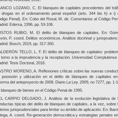
ANCO LOZANO, C. El blanqueo de capitales procedentes del tráf
 drogas en el ordenamiento penal español (arts. 344 bis h) e i) 
digo Penal). En: Cobo del Rosal, M. dir. Comentarios al Código Pen
drid: Edersa, 1996, pp. 53-106.
STOS RUBIO, M. El delito de blanqueo de capitales. En: Gó
vón, P. coord. Delitos económicos. Análisis doctrinal y jurisprudenci
drid: Bosch, 2019, pp. 317-350.
LDERÓN TELLO, L. F. El delito de blanqueo de capitales: proble
 torno a la imprudencia y la receptación. Universidad Complutense
drid: Tesis Doctoral, 2016.
STRO MORENO, A. Reflexiones críticas sobre las nuevas conduc
 posesión y utilización en el delito de blanqueo de capitales en
forma del anteproyecto de 2008. Diario La Ley. 2009, no 7277, pp. 1-1
 blanqueo de bienes en el Código Penal de 1995.
L CARPIO DELGADO, J. Análisis de la evolución legislativa de 
nductas típicas del delito de blanqueo de capitales, a la vez, sobre 
iterios jurisprudenciales para limitar su ámbito de aplicación. En: Barr
tega, A. coord. Re-generación democrática y estrategias penales en