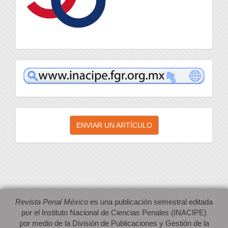
inacipe
Enviar
ENVIAR UN ARTÍCULO
un
artículo
Revista Penal México
es una publicación semestral editada
por el Instituto Nacional de Ciencias Penales (INACIPE)
por medio de la División de Publicaciones y Gestión de la