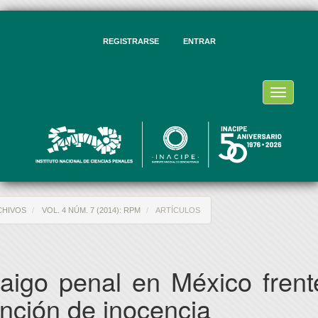
vegación
ncipal
ntenido
REGISTRARSE
ENTRAR
ncipal
rra
eral
Toggle
navigati
CHIVOS
VOL. 4 NÚM. 7 (2014): RPM
ARTÍCULOS
raigo penal en México frent
nción de inocencia