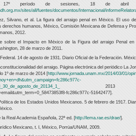
, 17º período de sesiones, 18 de abril
dh.org.mx/sites/all/fuentes/documentos/Internacional/informeRelator
z, Silvano, et al. La figura del arraigo penal en México. El uso de
os derechos humanos, México, Comisión Mexicana de Defensa y Pro
manos, 2012.
e sobre el Impacto en México de la Figura del arraigo Penal en
hington, 28 de marzo de 2011.
Federal. 14 de agosto de 1931. Diario Oficial de la Federación. Méxic
onstitucionalidad del arraigo. Página electrónica del periódico La J
 1º de marzo de 2014 [
http://www.jornada.unam.mx/2014/03/01/opi
hoy+en+dh&utm_campaign=fc286c977c-
l_30_de_agosto_de_20134_1_
2013
email&utm_term=0_58473853f8-fc286c977c-51642477].
olítica de los Estados Unidos Mexicanos. 5 de febrero de 1917. Diari
éxico.
e la Real Academia Española, 22ª ed. [
http://lema.rae.es/drae/
].
urídico Mexicano, t. I, México, Porrúa/UNAM, 2009.