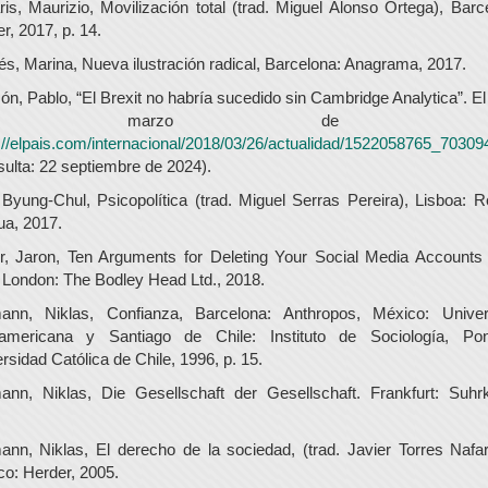
ris, Maurizio, Movilización total (trad. Miguel Alonso Ortega), Barc
r, 2017, p. 14.
s, Marina, Nueva ilustración radical, Barcelona: Anagrama, 2017.
n, Pablo, “El Brexit no habría sucedido sin Cambridge Analytica”. El
7 marzo de 201
://elpais.com/internacional/2018/03/26/actualidad/1522058765_70309
ulta: 22 septiembre de 2024).
Byung-Chul, Psicopolítica (trad. Miguel Serras Pereira), Lisboa: R
a, 2017.
r, Jaron, Ten Arguments for Deleting Your Social Media Accounts
London: The Bodley Head Ltd., 2018.
ann, Niklas, Confianza, Barcelona: Anthropos, México: Univer
oamericana y Santiago de Chile: Instituto de Sociología, Ponti
rsidad Católica de Chile, 1996, p. 15.
ann, Niklas, Die Gesellschaft der Gesellschaft. Frankfurt: Suhr
.
nn, Niklas, El derecho de la sociedad, (trad. Javier Torres Nafar
o: Herder, 2005.