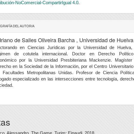
ribución-NoComercial-CompartirIgual 4.0
.
GRAFÍA DEL AUTOR/A
riano de Salles Oliveira Barcha ,
Universidad de Huelva
ctorando en Ciencias Jurídicas por la Universidad de Huelva,
gimen de cotutela internacional. Doctor en Derecho Polític
onómico por la Universidad Presbiteriana Mackenzie. Magíster
recho en la Sociedad de la Información, por el Centro Universitario
s Facultades Metropolitanas Unidas. Profesor de Ciencia Polític
ogado especializado en las intersecciones entre tecnología, derech
ciedad.
tas
co, Alessandro, The Game, Turim: Einaudi, 2018.