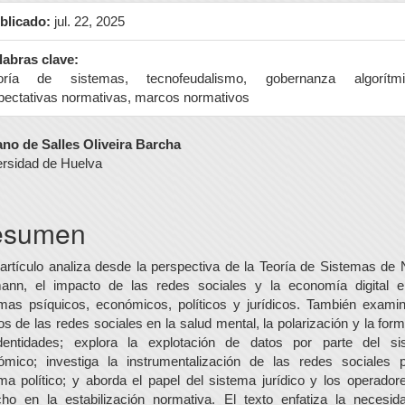
blicado:
jul. 22, 2025
labras clave:
oría de sistemas, tecnofeudalismo, gobernanza algorítmi
pectativas normativas, marcos normativos
ntenido
ano de Salles Oliveira Barcha
rsidad de Huelva
incipal
l
esumen
tículo
artículo analiza desde la perspectiva de la Teoría de Sistemas de 
ann, el impacto de las redes sociales y la economía digital e
mas psíquicos, económicos, políticos y jurídicos. También exami
os de las redes sociales en la salud mental, la polarización y la for
dentidades; explora la explotación de datos por parte del si
ómico; investiga la instrumentalización de las redes sociales p
ma político; y aborda el papel del sistema jurídico y los operador
cho en la estabilización normativa. El texto enfatiza la necesid