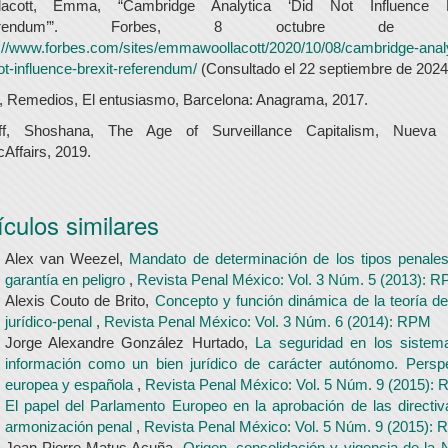
lacott, Emma, “Cambridge Analytica ‘Did Not Influence B
ferendum’”. Forbes, 8 octubre de 20
://www.forbes.com/sites/emmawoollacott/2020/10/08/cambridge-analy
ot-influence-brexit-referendum/
(Consultado el 22 septiembre de 2024
, Remedios, El entusiasmo, Barcelona: Anagrama, 2017.
ff, Shoshana, The Age of Surveillance Capitalism, Nueva 
cAffairs, 2019.
ículos similares
Alex van Weezel,
Mandato de determinación de los tipos penale
garantía en peligro
,
Revista Penal México: Vol. 3 Núm. 5 (2013): 
Alexis Couto de Brito,
Concepto y función dinámica de la teoría de
jurídico-penal
,
Revista Penal México: Vol. 3 Núm. 6 (2014): RPM
Jorge Alexandre González Hurtado,
La seguridad en los sistem
información como un bien jurídico de carácter autónomo. Perspe
europea y española
,
Revista Penal México: Vol. 5 Núm. 9 (2015):
El papel del Parlamento Europeo en la aprobación de las directi
armonización penal
,
Revista Penal México: Vol. 5 Núm. 9 (2015):
Jean Pierre Matus Acuña,
Origen, consolidación y vigencia de la