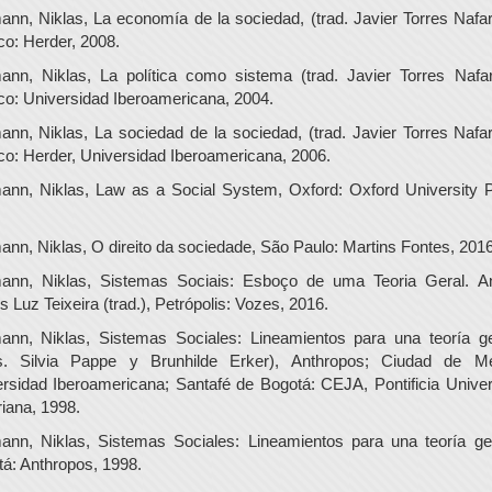
nn, Niklas, La economía de la sociedad, (trad. Javier Torres Nafar
o: Herder, 2008.
nn, Niklas, La política como sistema (trad. Javier Torres Nafar
o: Universidad Iberoamericana, 2004.
nn, Niklas, La sociedad de la sociedad, (trad. Javier Torres Nafar
o: Herder, Universidad Iberoamericana, 2006.
ann, Niklas, Law as a Social System, Oxford: Oxford University P
.
nn, Niklas, O direito da sociedade, São Paulo: Martins Fontes, 2016
ann, Niklas, Sistemas Sociais: Esboço de uma Teoria Geral. An
s Luz Teixeira (trad.), Petrópolis: Vozes, 2016.
ann, Niklas, Sistemas Sociales: Lineamientos para una teoría ge
ds. Silvia Pappe y Brunhilde Erker), Anthropos; Ciudad de Mé
rsidad Iberoamericana; Santafé de Bogotá: CEJA, Pontificia Unive
iana, 1998.
ann, Niklas, Sistemas Sociales: Lineamientos para una teoría gen
á: Anthropos, 1998.