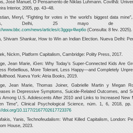
os, José Manuel, O Pensamento de Niklas Luhmann. Covilhã: Univer
ira Interior, 2005, pp. 43–48.
tian, Meryl, “Fighting for votes in ‘the world’s biggest data mine
ews, Delhi, 25 mayo de 202
://www.bbc.com/news/articles/c3ggqx4lwp6o
(Consulta: 8 fev. 2025).
, Shivam Shankar, How to Win an Indian Election. Nueva Delhi: Pe
.
ek, Nickm, Platform Capitalism, Cambridge: Polity Press, 2017.
ge, Jean Marie, iGen: Why Today’s Super-Connected Kids Are Gr
ess Rebellious, More Tolerant, Less Happy—and Completely Unpre
dulthood. Nueva York: Atria Books, 2019.
ge, Jean Marie, Thomas Joiner, Gabrielle Martin y Megan Ro
reases in Depressive Symptoms, Suicide-Related Outcomes, and Su
s Among U.S. Adolescents After 2010 and Links to Increased New 
en Time”, Clinical Psychological Science, núm. 1, 6, 2018, pp. 
://doi.org/10.1177/2167702617723376
fakis, Yanis, Technofeudalism: What Killed Capitalism, London: P
om House, 2023.