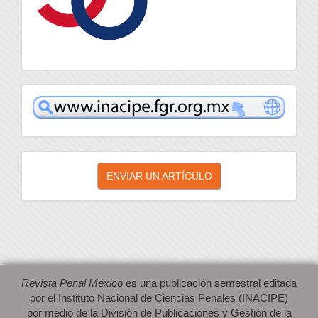
inacipe
Enviar
ENVIAR UN ARTÍCULO
un
artículo
Revista Penal México
es una publicación semestral editada
por el Instituto Nacional de Ciencias Penales (INACIPE)
por medio de la División de Publicaciones y Gestión de la