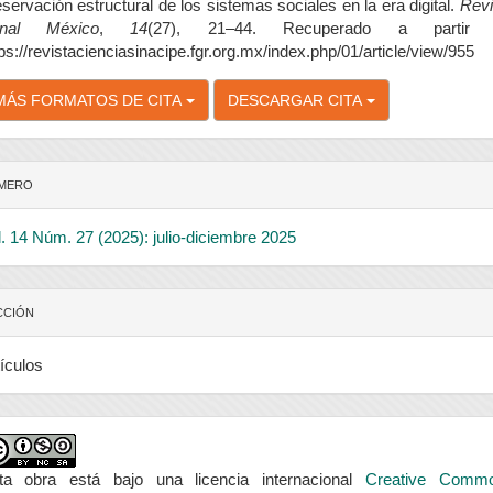
servación estructural de los sistemas sociales en la era digital.
Revi
nal México
,
14
(27), 21–44. Recuperado a partir
ps://revistacienciasinacipe.fgr.org.mx/index.php/01/article/view/955
MÁS FORMATOS DE CITA
DESCARGAR CITA
MERO
l. 14 Núm. 27 (2025): julio-diciembre 2025
CCIÓN
ículos
ta obra está bajo una licencia internacional
Creative Comm