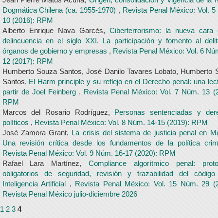
Dogmática Chilena (ca. 1955-1970)
,
Revista Penal México: Vol. 
10 (2016): RPM
Alberto Enrique Nava Garcés,
Ciberterrorismo: la nueva cara 
delincuencia en el siglo XXI. La participación y fomento al deli
órganos de gobierno y empresas
,
Revista Penal México: Vol. 6 Nú
12 (2017): RPM
Humberto Souza Santos, José Danilo Tavares Lobato, Humberto 
Santos,
El Harm principle y su reflejo en el Derecho penal: una lec
partir de Joel Feinberg
,
Revista Penal México: Vol. 7 Núm. 13 (
RPM
Marcos del Rosario Rodríguez,
Personas sentenciadas y der
políticos
,
Revista Penal México: Vol. 8 Núm. 14-15 (2019): RPM
José Zamora Grant,
La crisis del sistema de justicia penal en M
Una revisión crítica desde los fundamentos de la política cri
Revista Penal México: Vol. 9 Núm. 16-17 (2020): RPM
Rafael Lara Martínez,
Compliance algorítmico penal: proto
obligatorios de seguridad, revisión y trazabilidad del código
Inteligencia Artificial
,
Revista Penal México: Vol. 15 Núm. 29 (2
Revista Penal México julio-diciembre 2026
1
2
3
4