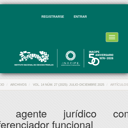
vegación
ncipal
ntenido
REGISTRARSE
ENTRAR
ncipal
rra
eral
Toggle
navigati
CIO
ARCHIVOS
VOL. 14 NÚM. 27 (2025): JULIO-DICIEMBRE 2025
ARTÍCULO
l agente jurídico co
ferenciador funcional