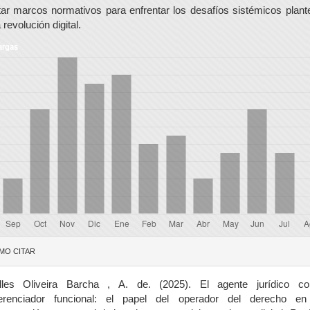
ar marcos normativos para enfrentar los desafíos sistémicos plan
 revolución digital.
argas
talles
MO CITAR
l
tículo
lles Oliveira Barcha , A. de. (2025). El agente jurídico c
ferenciador funcional: el papel del operador del derecho en