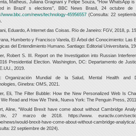
nta, Matheus, Juliana Gragnani y Felipe Souza, “How WhatsApp is 
ed in Brazil’ s elections”, BBC News Brasil, 24 octubre de 
s://www.bbc.com/news/technology-45956557
(Consulta: 22 septiemb
.
ni, Eduardo, A Internet das Coisas. Río de Janeiro: FGV, 2018, p. 19
ana, Humberto y Francisco Varela, El Árbol del Conocimiento: Las
gicas del Entendimiento Humano. Santiago: Editorial Universitaria, 19
er, Robert S. III. Report on the Investigation into Russian Interfere
016 Presidential Election. Washington, DC: Departamento de Justi
E.UU., 2019.
 Organización Mundial de la Salud, Mental Health and Di
ologies, Ginebra: OMS, 2021.
ser, Eli, The Filter Bubble: How the New Personalized Web Is Cha
 We Read and How We Think, Nueva York: The Penguin Press, 2011
t, Aline, “Would Brexit have come about without Cambridge Analy
ctiv, 27 marzo de 2018. https://www. euractiv.com/sectio
e/news/would-brexit-have-come-about-without-cambridge-analytica/.
ulta: 22 septiembre de 2024).