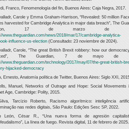
di, Franco, Fenomenología del fin, Buenos Aires: Caja Negra, 2017.
alladr, Carole y Emma Graham-Harrison, “Revealed: 50 million Fac
les harvested for Cambridge Analytica in major data breach”, The Gua
ondon, 17 de marzo de 201
://www.theguardian.com/news/2018/mar/17/cambridge-analytica-
ook-influence-us-election
(Consultado: 23 noviembre de 2024).
lladr, Carole, “The great British Brexit robbery: how our democra
jacked”, The Guardian, 7 de mayo de 20
://www.theguardian.com/technology/2017/may/07/the-great-british-bre
ery-hijacked-democracy
, Ernesto, Anatomía política de Twitter, Buenos Aires: Siglo XXI, 201
ells, Manuel, Networks of Outrage and Hope: Social Movements i
net Age, Cambridge: Polity, 2015.
lva, Tarcízio Roberto, Racismo algorítmico: inteligência artifi
iminação nas redes digitais, São Paulo: Edições Sesc SP, 2022.
n León, César R., “Una nueva forma de agresión capitalist
feudalismo”, La línea de fuego. Revista digital, 11 de febrero de 2025.