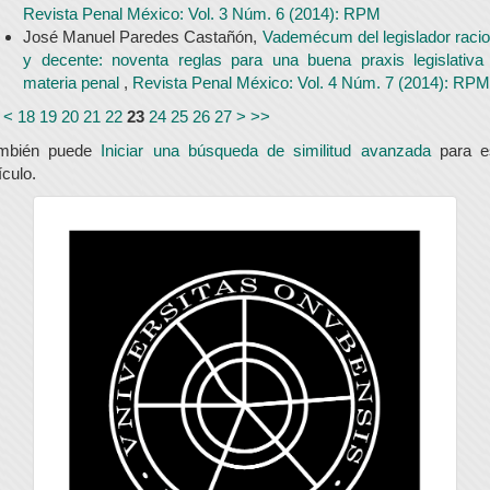
Revista Penal México: Vol. 3 Núm. 6 (2014): RPM
José Manuel Paredes Castañón,
Vademécum del legislador racio
y decente: noventa reglas para una buena praxis legislativa
materia penal
,
Revista Penal México: Vol. 4 Núm. 7 (2014): RPM
<
18
19
20
21
22
23
24
25
26
27
>
>>
mbién puede
Iniciar una búsqueda de similitud avanzada
para e
ículo.
universidad