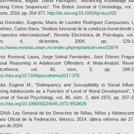
sto-Pereira, Miguel, David Farrington, “Advancing Knowledge Ab
felong Crime Sequences”, The British Journal of Criminology, vol. 
osto, 2018, pp. 354-377.
http://dx.doi.org/10.1093/bjc/azy033
az-González, Eugenio, María de Lourdes Rodríguez Campuzano, L
rtínez, Carlos Nava, “Análisis funcional de la conducta moral desde 
rspectiva interconductual”, Revista Electrónica de Psicología, vol.
úm. 4, diciembre, 2004, pp. 129-15
tps://www.revistas.unam.mx/index.php/repi/article/view/21674
rriz Romeral, Laura, Jorge Sobral Fernández, José Gómez Frague
oral Reasoning in Adolescent Offenders: A Meta-Analytic Revie
sicothema, vol. 30, núm. 3, pp. 289-29
tps://doi.org/10.7334/psicothema2017.378
dor, Eugene M., “Delinquency and Susceptibility to Social Influe
ong Adolescents as a Function of Level of Moral Development”, 
urnal of Social Psychology, vol. 86, núm. 2, abril 1972, pp. 257–2
tps://doi.org/10.1080/00224545.1972.9918626
DNA: Ley General de los Derechos de Niñas, Niños y Adolescent
ario Oficial de la Federación, México, 2014, última reforma del 27
yo de 2024.