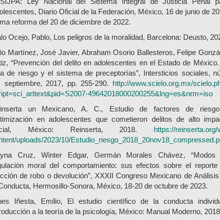
SIJPA: Ley Nacional del Sistema Integral de Justicia Penal p
olescentes, Diario Oficial de la Federación, México, 16 de junio de 20
tima reforma del 20 de diciembre de 2022.
lo Ocejo, Pablo, Los peligros de la moralidad, Barcelona: Deusto, 20
ño Martínez, José Javier, Abraham Osorio Ballesteros, Felipe Gonzá
tiz, “Prevención del delito en adolescentes en el Estado de México.
ea de riesgo y el sistema de preceptorías”, Intersticios sociales, n
, septiembre, 2017, pp. 255-290.
http://www.scielo.org.mx/scielo.p
ript=sci_arttext&pid=S2007-49642018000200255&lng=es&nrm=iso
inserta un Mexicano, A. C., Estudio de factores de riesg
ctimización en adolescentes que cometieron delitos de alto impa
ocial, México: Reinserta, 2018.
https://reinserta.org
ntent/uploads/2023/10/Estudio_riesgo_2018_20nov18_compressed.p
yna Cruz, Winter Edgar, Germán Morales Chávez, “Modos
gulación moral del comportamiento: sus efectos sobre el reporte
ección de robo o devolución”, XXXII Congreso Mexicano de Análisis
 Conducta, Hermosillo-Sonora, México, 18-20 de octubre de 2023.
bes Iñesta, Emilio, El estudio científico de la conducta individu
troducción a la teoría de la psicología, México: Manual Moderno, 2018