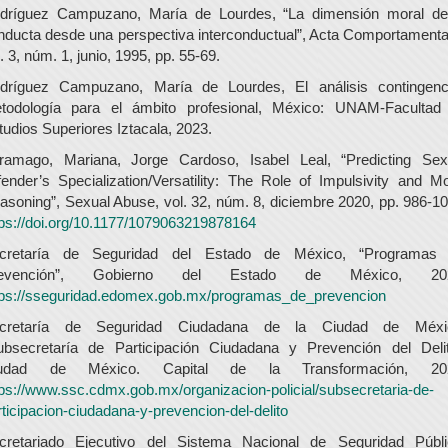
dríguez Campuzano, María de Lourdes, “La dimensión moral de
nducta desde una perspectiva interconductual”, Acta Comportamental
. 3, núm. 1, junio, 1995, pp. 55-69.
dríguez Campuzano, María de Lourdes, El análisis contingenci
todología para el ámbito profesional, México: UNAM-Facultad
tudios Superiores Iztacala, 2023.
ramago, Mariana, Jorge Cardoso, Isabel Leal, “Predicting Sex
fender’s Specialization/Versatility: The Role of Impulsivity and Mo
asoning”, Sexual Abuse, vol. 32, núm. 8, diciembre 2020, pp. 986-10
tps://doi.org/10.1177/1079063219878164
cretaría de Seguridad del Estado de México, “Programas
revención”, Gobierno del Estado de México, 202
tps://sseguridad.edomex.gob.mx/programas_de_prevencion
cretaría de Seguridad Ciudadana de la Ciudad de Méxi
ubsecretaría de Participación Ciudadana y Prevención del Delit
udad de México. Capital de la Transformación, 20
tps://www.ssc.cdmx.gob.mx/organizacion-policial/subsecretaria-de-
rticipacion-ciudadana-y-prevencion-del-delito
cretariado Ejecutivo del Sistema Nacional de Seguridad Públi