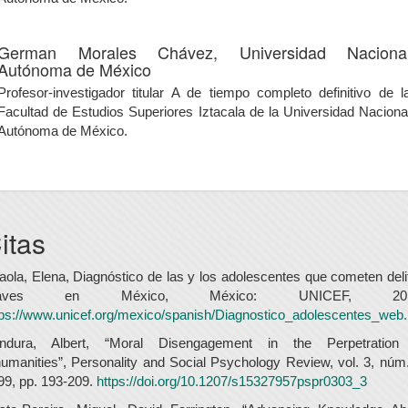
German Morales Chávez,
Universidad Naciona
Autónoma de México
Profesor-investigador titular A de tiempo completo definitivo de l
Facultad de Estudios Superiores Iztacala de la Universidad Naciona
Autónoma de México.
itas
aola, Elena, Diagnóstico de las y los adolescentes que cometen deli
raves en México, México: UNICEF, 201
tps://www.unicef.org/mexico/spanish/Diagnostico_adolescentes_web.
ndura, Albert, “Moral Disengagement in the Perpetration
humanities”, Personality and Social Psychology Review, vol. 3, núm.
99, pp. 193-209.
https://doi.org/10.1207/s15327957pspr0303_3