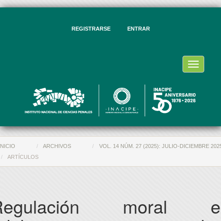
vegación
ncipal
ntenido
REGISTRARSE
ENTRAR
ncipal
rra
eral
Toggle
navigati
INICIO
ARCHIVOS
VOL. 14 NÚM. 27 (2025): JULIO-DICIEMBRE 202
ARTÍCULOS
Regulación moral e