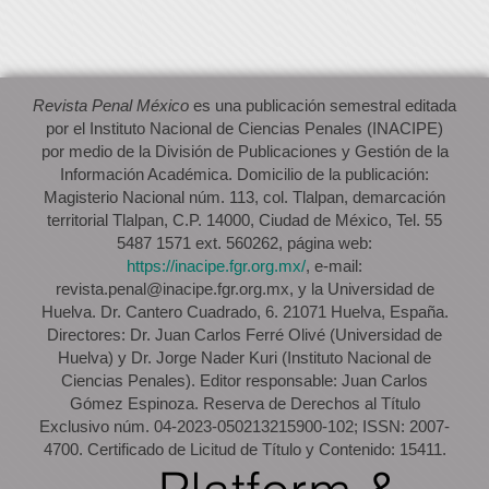
Revista Penal México
es una publicación semestral editada
por el Instituto Nacional de Ciencias Penales (INACIPE)
por medio de la División de Publicaciones y Gestión de la
Información Académica. Domicilio de la publicación:
Magisterio Nacional núm. 113, col. Tlalpan, demarcación
territorial Tlalpan, C.P. 14000, Ciudad de México, Tel. 55
5487 1571 ext. 560262, página web:
https://inacipe.fgr.org.mx/
, e-mail:
revista.penal@inacipe.fgr.org.mx, y la Universidad de
Huelva. Dr. Cantero Cuadrado, 6. 21071 Huelva, España.
Directores: Dr. Juan Carlos Ferré Olivé (Universidad de
Huelva) y Dr. Jorge Nader Kuri (Instituto Nacional de
Ciencias Penales). Editor responsable: Juan Carlos
Gómez Espinoza. Reserva de Derechos al Título
Exclusivo núm. 04-2023-050213215900-102; ISSN: 2007-
4700. Certificado de Licitud de Título y Contenido: 15411.