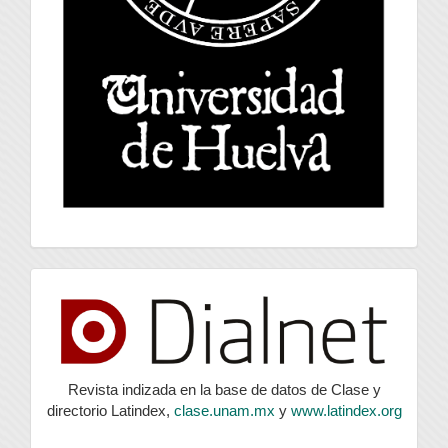
index
Revista indizada en la base de datos de Clase y
directorio Latindex,
clase.unam.mx
y
www.latindex.org