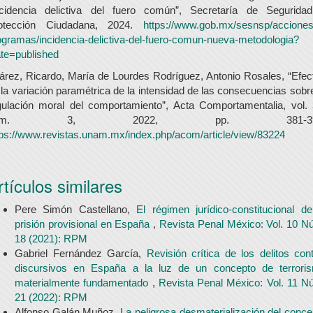
ncidencia delictiva del fuero común”, Secretaría de Segurida
otección Ciudadana, 2024.
https://www.gob.mx/sesnsp/acciones
ogramas/incidencia-delictiva-del-fuero-comun-nueva-metodologia?
ate=published
árez, Ricardo, María de Lourdes Rodríguez, Antonio Rosales, “Efec
 la variación paramétrica de la intensidad de las consecuencias sobre
gulación moral del comportamiento”, Acta Comportamentalia, vol. 
úm. 3, 2022, pp. 381-39
tps://www.revistas.unam.mx/index.php/acom/article/view/83224
rtículos similares
Pere Simón Castellano,
El régimen jurídico-constitucional de
prisión provisional en España
,
Revista Penal México: Vol. 10 N
18 (2021): RPM
Gabriel Fernández García,
Revisión crítica de los delitos cont
discursivos en España a la luz de un concepto de terrori
materialmente fundamentado
,
Revista Penal México: Vol. 11 N
21 (2022): RPM
Alfonso Galán Muñoz,
La peligrosa desmaterialización del conce