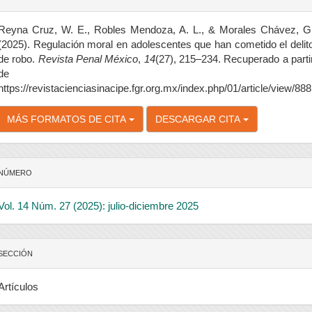
el
rtículo
Reyna Cruz, W. E., Robles Mendoza, A. L., & Morales Chávez, G
(2025). Regulación moral en adolescentes que han cometido el delit
de robo.
Revista Penal México
,
14
(27), 215–234. Recuperado a parti
de
https://revistacienciasinacipe.fgr.org.mx/index.php/01/article/view/888
MÁS FORMATOS DE CITA
DESCARGAR CITA
NÚMERO
Vol. 14 Núm. 27 (2025): julio-diciembre 2025
SECCIÓN
Artículos