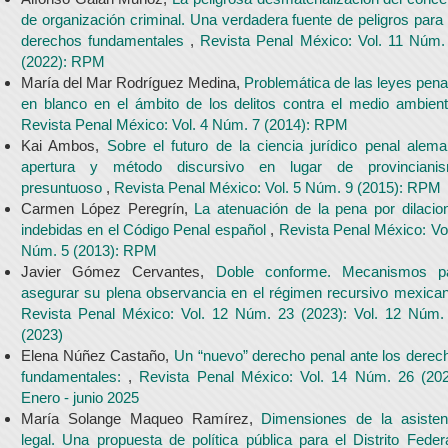
de organización criminal. Una verdadera fuente de peligros para 
derechos fundamentales
,
Revista Penal México: Vol. 11 Núm.
(2022): RPM
María del Mar Rodríguez Medina,
Problemática de las leyes pena
en blanco en el ámbito de los delitos contra el medio ambie
Revista Penal México: Vol. 4 Núm. 7 (2014): RPM
Kai Ambos,
Sobre el futuro de la ciencia jurídico penal alema
apertura y método discursivo en lugar de provinciani
presuntuoso
,
Revista Penal México: Vol. 5 Núm. 9 (2015): RPM
Carmen López Peregrín,
La atenuación de la pena por dilacio
indebidas en el Código Penal español
,
Revista Penal México: Vol
Núm. 5 (2013): RPM
Javier Gómez Cervantes,
Doble conforme. Mecanismos p
asegurar su plena observancia en el régimen recursivo mexic
Revista Penal México: Vol. 12 Núm. 23 (2023): Vol. 12 Núm.
(2023)
Elena Núñez Castaño,
Un “nuevo” derecho penal ante los derec
fundamentales:
,
Revista Penal México: Vol. 14 Núm. 26 (202
Enero - junio 2025
María Solange Maqueo Ramírez,
Dimensiones de la asisten
legal. Una propuesta de política pública para el Distrito Fede