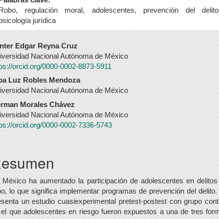
Robo, regulación moral, adolescentes, prevención del delito
psicología jurídica
ontenido
nter Edgar Reyna Cruz
iversidad Nacional Autónoma de México
rincipal
tps://orcid.org/0000-0002-8873-5911
el
ba Luz Robles Mendoza
rtículo
iversidad Nacional Autónoma de México
rman Morales Chávez
iversidad Nacional Autónoma de México
tps://orcid.org/0000-0002-7336-5743
esumen
 México ha aumentado la participación de adolescentes en delitos
bo, lo que significa implementar programas de prevención del delito.
esenta un estudio cuasiexperimental pretest-postest con grupo contr
 el que adolescentes en riesgo fueron expuestos a una de tres for