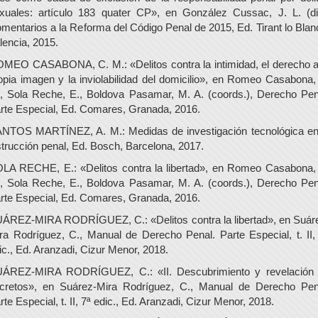
xuales: artículo 183 quater CP», en González Cussac, J. L. (dir
mentarios a la Reforma del Código Penal de 2015, Ed. Tirant lo Blan
lencia, 2015.
MEO CASABONA, C. M.: «Delitos contra la intimidad, el derecho a
opia imagen y la inviolabilidad del domicilio», en Romeo Casabona,
, Sola Reche, E., Boldova Pasamar, M. A. (coords.), Derecho Pen
rte Especial, Ed. Comares, Granada, 2016.
NTOS MARTÍNEZ, A. M.: Medidas de investigación tecnológica en
strucción penal, Ed. Bosch, Barcelona, 2017.
LA RECHE, E.: «Delitos contra la libertad», en Romeo Casabona,
, Sola Reche, E., Boldova Pasamar, M. A. (coords.), Derecho Pen
rte Especial, Ed. Comares, Granada, 2016.
ÁREZ-MIRA RODRÍGUEZ, C.: «Delitos contra la libertad», en Suár
ra Rodríguez, C., Manual de Derecho Penal. Parte Especial, t. II,
ic., Ed. Aranzadi, Cizur Menor, 2018.
ÁREZ-MIRA RODRÍGUEZ, C.: «II. Descubrimiento y revelación
cretos», en Suárez-Mira Rodríguez, C., Manual de Derecho Pen
rte Especial, t. II, 7ª edic., Ed. Aranzadi, Cizur Menor, 2018.