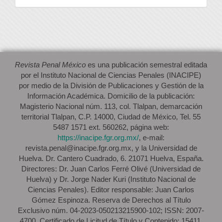
artículo
Revista Penal México
es una publicación semestral editada
por el Instituto Nacional de Ciencias Penales (INACIPE)
por medio de la División de Publicaciones y Gestión de la
Información Académica. Domicilio de la publicación:
Magisterio Nacional núm. 113, col. Tlalpan, demarcación
territorial Tlalpan, C.P. 14000, Ciudad de México, Tel. 55
5487 1571 ext. 560262, página web:
https://inacipe.fgr.org.mx/
, e-mail:
revista.penal@inacipe.fgr.org.mx, y la Universidad de
Huelva. Dr. Cantero Cuadrado, 6. 21071 Huelva, España.
Directores: Dr. Juan Carlos Ferré Olivé (Universidad de
Huelva) y Dr. Jorge Nader Kuri (Instituto Nacional de
Ciencias Penales). Editor responsable: Juan Carlos
Gómez Espinoza. Reserva de Derechos al Título
Exclusivo núm. 04-2023-050213215900-102; ISSN: 2007-
4700. Certificado de Licitud de Título y Contenido: 15411.