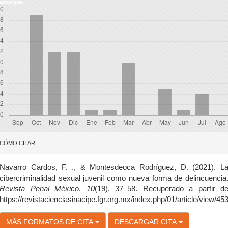
escargas
etalles
CÓMO CITAR
el
rtículo
Navarro Cardos, F. ., & Montesdeoca Rodríguez, D. (2021). L
cibercriminalidad sexual juvenil como nueva forma de delincuencia
Revista Penal México
,
10
(19), 37–58. Recuperado a partir d
https://revistacienciasinacipe.fgr.org.mx/index.php/01/article/view/45
MÁS FORMATOS DE CITA
DESCARGAR CITA