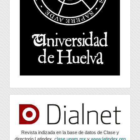
index
Revista indizada en la base de datos de Clase y
directorio Latindex,
clase.unam.mx
y
www.latindex.org