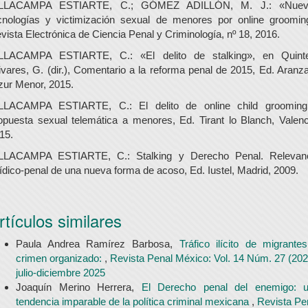
ILLACAMPA ESTIARTE, C.; GÓMEZ ADILLÓN, M. J.: «Nuev
cnologías y victimización sexual de menores por online groomin
vista Electrónica de Ciencia Penal y Criminología, nº 18, 2016.
LLACAMPA ESTIARTE, C.: «El delito de stalking», en Quint
ivares, G. (dir.), Comentario a la reforma penal de 2015, Ed. Aranza
zur Menor, 2015.
LLACAMPA ESTIARTE, C.: El delito de online child groomin
opuesta sexual telemática a menores, Ed. Tirant lo Blanch, Valenc
15.
LLACAMPA ESTIARTE, C.: Stalking y Derecho Penal. Relevan
rídico-penal de una nueva forma de acoso, Ed. Iustel, Madrid, 2009.
rtículos similares
Paula Andrea Ramírez Barbosa,
Tráfico ilícito de migrante
crimen organizado:
,
Revista Penal México: Vol. 14 Núm. 27 (202
julio-diciembre 2025
Joaquín Merino Herrera,
El Derecho penal del enemigo: 
tendencia imparable de la política criminal mexicana
,
Revista Pe