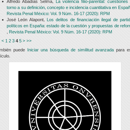
Alfredo Abadías Selma,
La violencia filio-parental: cuestiones
torno a su definición, concepto e incidencia cuantitativa en Espa
Revista Penal México: Vol. 9 Núm. 16-17 (2020): RPM
José León Alapont,
Los delitos de financiación ilegal de parti
políticos en España: estado de la cuestión y propuestas de refo
,
Revista Penal México: Vol. 9 Núm. 16-17 (2020): RPM
<
<
1
2
3
4
5
>
>>
ambién puede
Iniciar una búsqueda de similitud avanzada
para e
tículo.
universidad