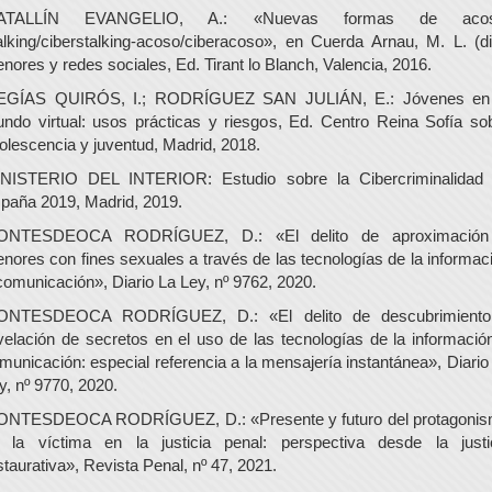
ATALLÍN EVANGELIO, A.: «Nuevas formas de acos
alking/ciberstalking-acoso/ciberacoso», en Cuerda Arnau, M. L. (dir
nores y redes sociales, Ed. Tirant lo Blanch, Valencia, 2016.
GÍAS QUIRÓS, I.; RODRÍGUEZ SAN JULIÁN, E.: Jóvenes en
ndo virtual: usos prácticas y riesgos, Ed. Centro Reina Sofía so
olescencia y juventud, Madrid, 2018.
NISTERIO DEL INTERIOR: Estudio sobre la Cibercriminalidad
paña 2019, Madrid, 2019.
ONTESDEOCA RODRÍGUEZ, D.: «El delito de aproximación
nores con fines sexuales a través de las tecnologías de la informac
comunicación», Diario La Ley, nº 9762, 2020.
NTESDEOCA RODRÍGUEZ, D.: «El delito de descubrimient
velación de secretos en el uso de las tecnologías de la informació
municación: especial referencia a la mensajería instantánea», Diario
y, nº 9770, 2020.
NTESDEOCA RODRÍGUEZ, D.: «Presente y futuro del protagoni
 la víctima en la justicia penal: perspectiva desde la justi
staurativa», Revista Penal, nº 47, 2021.