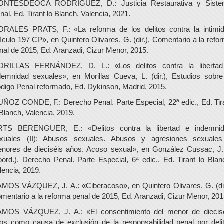
NTESDEOCA RODRIGUEZ, D.: Justicia Restaurativa y Sist
nal, Ed. Tirant lo Blanch, Valencia, 2021.
RALES PRATS, F.: «La reforma de los delitos contra la intimi
tículo 197 CP», en Quintero Olivares, G. (dir.), Comentario a la refo
nal de 2015, Ed. Aranzadi, Cizur Menor, 2015.
RILLAS FERNÁNDEZ, D. L.: «Los delitos contra la liberta
demnidad sexuales», en Morillas Cueva, L. (dir.), Estudios sobre
digo Penal reformado, Ed. Dykinson, Madrid, 2015.
ÑOZ CONDE, F.: Derecho Penal. Parte Especial, 22ª edic., Ed. Tir
 Blanch, Valencia, 2019.
TS BERENGUER, E.: «Delitos contra la libertad e indemni
xuales (II): Abusos sexuales. Abusos y agresiones sexuale
nores de dieciséis años. Acoso sexual», en González Cussac, J.
oord.), Derecho Penal. Parte Especial, 6ª edic., Ed. Tirant lo Blan
lencia, 2019.
MOS VÁZQUEZ, J. A.: «Ciberacoso», en Quintero Olivares, G. (dir
mentario a la reforma penal de 2015, Ed. Aranzadi, Cizur Menor, 201
MOS VÁZQUEZ, J. A.: «El consentimiento del menor de diecis
os como causa de exclusión de la responsabilidad penal por deli