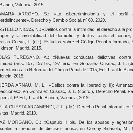
 Blanch, Valencia, 2015.
ÁMARA ARROYO, S.: «La cibercriminología y el perfil d
berdelincuente», Derecho y Cambio Social, nº 60, 2020.
STELLÓ NICÁS, N.: «Delitos contra la intimidad, el derecho a la pro
agen y la inviolabilidad del domicilio, y delitos contra el honor»,
rillas Cueva, L. (dir.), Estudios sobre el Código Penal reformado, 
kinson, Madrid, 2015.
LÁS TURÉGANO, A.: «Nuevas conductas delictivas contra
timidad (arts. 197; 197 bis; 197 ter)», en González Cussac, J. L. (dir
mentarios a la Reforma del Código Penal de 2015, Ed. Tirant lo Blan
lencia, 2015.
ERDA ARNAU, M. L.: «Delitos contra la libertad (y II): Amenaz
acciones», en González Cussac, J. L. (coord.), Derecho Penal. Pa
pecial, 6ª Ed., Tirant lo Blanch, Valencia, 2019.
 LA CUESTA ARZAMENDI, J. L. (dir.): Derecho Penal Informático, 
vitas, Madrid, 2010.
AZ MORGANO, C.: «Capítulo II bis. De los abusos y agresio
xuales a menores de dieciséis años», en Corcoy Bidasolo, M., 