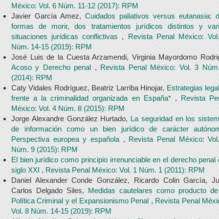
México: Vol. 6 Núm. 11-12 (2017): RPM
Javier García Amez,
Cuidados paliativos versus eutanasia: 
formas de morir, dos tratamientos jurídicos distintos y var
situaciones jurídicas conflictivas
,
Revista Penal México: Vol
Núm. 14-15 (2019): RPM
José Luis de la Cuesta Arzamendi, Virginia Mayordomo Rodri
Acoso y Derecho penal
,
Revista Penal México: Vol. 3 Núm
(2014): RPM
Caty Vidales Rodríguez, Beatriz Larriba Hinojar,
Estrategias lega
frente a la criminalidad organizada en España*
,
Revista Pe
México: Vol. 4 Núm. 8 (2015): RPM
Jorge Alexandre González Hurtado,
La seguridad en los siste
de información como un bien jurídico de carácter autóno
Perspectiva europea y española
,
Revista Penal México: Vol
Núm. 9 (2015): RPM
El bien jurídico como principio irrenunciable en el derecho penal 
siglo XXI
,
Revista Penal México: Vol. 1 Núm. 1 (2011): RPM
Daniel Alexander Conde González, Ricardo Colin García, J
Carlos Delgado Siles,
Medidas cautelares como producto de
Política Criminal y el Expansionismo Penal
,
Revista Penal Méxi
Vol. 8 Núm. 14-15 (2019): RPM