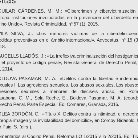
UILAR CÁRDENES, M. M.: «Cibercrimen y cibervictimización
ropa: instituciones involucradas en la prevención del ciberdelito en
ino Unido», Revista Criminalidad, nº 57 (1), 2015.
ILA SILVA, J.: «Los menores víctimas de la ciberdelincuenc
didas preventivas en el ámbito internacional», Advocatus, nº 15 (3
18.
UCELLS LLADÓS, J.: «La irreflexiva criminalización del hostigamie
 el proyecto de código penal», Revista General de Derecho Penal,
, 2014.
LDOVA PASAMAR, M. A.: «Delitos contra la libertad e indemni
xuales I. Las agresiones sexuales. Los abusos sexuales. Los abuso
resiones sexuales a menores de dieciséis años», en Ro
sabona, C. M., Sola Reche, E., Boldova Pasamar, M. A. (coords
recho Penal. Parte Especial, Ed. Comares, Granada, 2016.
LEA BORDÓN, C.: «Título X. Delitos contra la intimidad, el derech
 propia imagen y la inviolabilidad del domicilio», en Corcoy Bidasolo, 
r Puig, S. (dirs.),
mentarios al Código Penal. Reforma LO 1/2015 y lo 2/2015, Ed. Tir