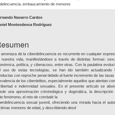
delincuencia, embaucamiento de menores
ontenido
rnando Navarro Cardos
rincipal
niel Montesdeoca Rodríguez
el
rtículo
Resumen
 amenaza de la ciberdelincuencia es recurrente en cualquier expres
 nuestra vida, manifestándose a través de distintas formas: sexu
onómica, política, y ciberacoso, entre otras. Con la paulatina evoluc
l uso de estas tecnologías, se han ido también actualizando 
nductas con reproche penal debido al fuerte incremento de las tasas
evalencia de los ciberdelitos, especialmente aquellos que atentan con
 libertad e indemnidad sexuales. En el presente artículo se abor
sde una aproximación criminológica y dogmática, la descripción
te fenómeno, el reto de combatir la
berdelincuencia sexual juvenil, ofreciendo una mirada hacia el auto
ctimas menores de edad, y describiendo desd