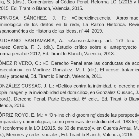
ig, S. (dirs.), Comentarios al Código Penal. Reforma LO 1/2015 y
2015, Ed. Tirant lo Blanch, Valencia, 2015.
PINOSA SÁNCHEZ, J. F.: «Ciberdelincuencia. Aproximac
iminológica de los delitos en la red», La Razón Histórica. Revi
spanoamérica de Historia de las Ideas, nº 44, 2019.
LDEANO SANTAMARÍA, A.: «Acoso-stalking: art. 173 ter»,
varez García, F. J. (dir.), Estudio crítico sobre el anteproyecto
forma penal de 2012, Ed. Tirant lo Blanch, Valencia, 2013.
MEZ RIVERO, C.: «El Derecho Penal ante las conductas de ac
rsecutorio», en Martínez González, M. I. (dir.), El acoso: tratamie
nal y procesal, Ed. Tirant lo Blanch, Valencia, 2011.
NZÁLEZ CUSSAC, J. L.: «Delitos contra la intimidad, el derecho a
opia imagen y la inviolabilidad del domicilio», en González Cussac, J.
oord.), Derecho Penal. Parte Especial, 6ª edic., Ed. Tirant lo Blan
lencia, 2019.
RRIZ ROYO, E. M.: « ‘On-line child grooming’ desde las perspecti
mparada y criminológica, como premisas de estudio del art. 183 ter)
 (conforme a la LO 1/2015, de 30 de marzo)», en Cuerda Arnau, M.
ir.), Menores y redes sociales, Ed. Tirant lo Blanch, Valencia, 2016.