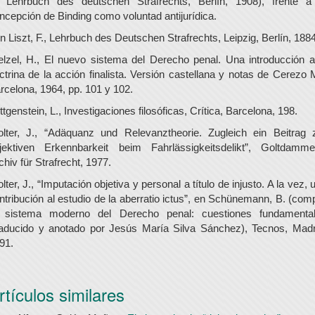
, Lehrbuch des deutschen Strafrechts, Berlín, 1908), frente a
ncepción de Binding como voluntad antijurídica.
n Liszt, F., Lehrbuch des Deutschen Strafrechts, Leipzig, Berlín, 1884
lzel, H., El nuevo sistema del Derecho penal. Una introducción a
ctrina de la acción finalista. Versión castellana y notas de Cerezo M
rcelona, 1964, pp. 101 y 102.
ttgenstein, L., Investigaciones filosóficas, Crítica, Barcelona, 198.
lter, J., “Adäquanz und Relevanztheorie. Zugleich ein Beitrag 
jektiven Erkennbarkeit beim Fahrlässigkeitsdelikt”, Goltdamme
chiv für Strafrecht, 1977.
lter, J., “Imputación objetiva y personal a título de injusto. A la vez, 
ntribución al estudio de la aberratio ictus”, en Schünemann, B. (comp
 sistema moderno del Derecho penal: cuestiones fundamenta
raducido y anotado por Jesús María Silva Sánchez), Tecnos, Madr
91.
rtículos similares