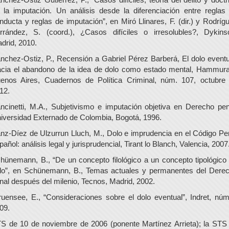
 la imputación. Un análisis desde la diferenciación entre reglas
nducta y reglas de imputación”, en Miró Llinares, F. (dir.) y Rodríg
rrández, S. (coord.), ¿Casos difíciles o irresolubles?, Dykins
drid, 2010.
nchez-Ostiz, P., Recensión a Gabriel Pérez Barberá, El dolo eventu
cia el abandono de la idea de dolo como estado mental, Hammura
enos Aires, Cuadernos de Política Criminal, núm. 107, octubre
12.
ncinetti, M.A., Subjetivismo e imputación objetiva en Derecho pen
iversidad Externado de Colombia, Bogotá, 1996.
nz-Díez de Ulzurrun Lluch, M., Dolo e imprudencia en el Código Pe
pañol: análisis legal y jurisprudencial, Tirant lo Blanch, Valencia, 2007
hünemann, B., “De un concepto filológico a un concepto tipológico
lo”, en Schünemann, B., Temas actuales y permanentes del Dere
nal después del milenio, Tecnos, Madrid, 2002.
ruensee, E., “Consideraciones sobre el dolo eventual”, Indret, núm
09.
S de 10 de noviembre de 2006 (ponente Martínez Arrieta); la STS