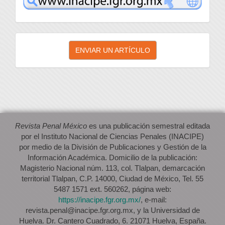
Enviar
ENVIAR UN ARTÍCULO
un
artículo
Revista Penal México
es una publicación semestral editada
por el Instituto Nacional de Ciencias Penales (INACIPE)
por medio de la División de Publicaciones y Gestión de la
Información Académica. Domicilio de la publicación:
Magisterio Nacional núm. 113, col. Tlalpan, demarcación
territorial Tlalpan, C.P. 14000, Ciudad de México, Tel. 55
5487 1571 ext. 560262, página web:
https://inacipe.fgr.org.mx/
, e-mail:
revista.penal@inacipe.fgr.org.mx, y la Universidad de
Huelva. Dr. Cantero Cuadrado, 6. 21071 Huelva, España.