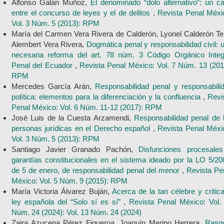
Alfonso Galán Muñoz,
El denominado “dolo alternativo”: un c
entre el concurso de leyes y el de delitos
,
Revista Penal Méxi
Vol. 3 Núm. 5 (2013): RPM
María del Carmen Vera Rivera de Calderón, Lyonel Calderón Tel
Alembert Vera Rivera,
Dogmática penal y responsabilidad civil: 
necesaria reforma del art. 78 núm. 3 Código Orgánico Integ
Penal del Ecuador
,
Revista Penal México: Vol. 7 Núm. 13 (201
RPM
Mercedes García Arán,
Responsabilidad penal y responsabili
política: elementos para la diferenciación y la confluencia
,
Revi
Penal México: Vol. 6 Núm. 11-12 (2017): RPM
José Luis de la Cuesta Arzamendi,
Responsabilidad penal de 
personas jurídicas en el Derecho español
,
Revista Penal Méxi
Vol. 3 Núm. 5 (2013): RPM
Santiago Javier Granado Pachón,
Disfunciones procesale
garantías constitucionales en el sistema ideado por la LO 5/20
de 5 de enero, de responsabilidad penal del menor
,
Revista Pe
México: Vol. 5 Núm. 9 (2015): RPM
María Victoria Álvarez Buján,
Acerca de la tan célebre y critic
ley española del “Solo sí es sí”
,
Revista Penal México: Vol.
Núm. 24 (2024): Vol. 13 Núm. 24 (2024)
Zaira Azucena Pérez Figueroa, Joaquín Merino Herrera,
Rasg