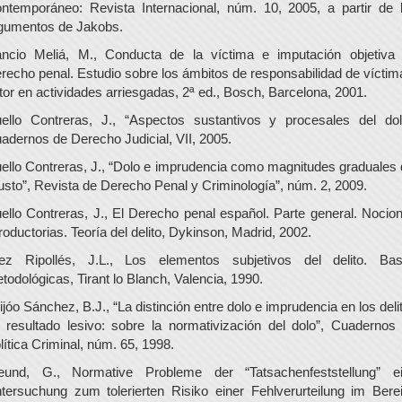
ntemporáneo: Revista Internacional, núm. 10, 2005, a partir de 
gumentos de Jakobs.
ncio Meliá, M., Conducta de la víctima e imputación objetiva
recho penal. Estudio sobre los ámbitos de responsabilidad de víctim
tor en actividades arriesgadas, 2ª ed., Bosch, Barcelona, 2001.
ello Contreras, J., “Aspectos sustantivos y procesales del dol
adernos de Derecho Judicial, VII, 2005.
ello Contreras, J., “Dolo e imprudencia como magnitudes graduales 
justo”, Revista de Derecho Penal y Criminología”, núm. 2, 2009.
ello Contreras, J., El Derecho penal español. Parte general. Nocio
troductorias. Teoría del delito, Dykinson, Madrid, 2002.
ez Ripollés, J.L., Los elementos subjetivos del delito. Ba
todológicas, Tirant lo Blanch, Valencia, 1990.
ijóo Sánchez, B.J., “La distinción entre dolo e imprudencia en los deli
 resultado lesivo: sobre la normativización del dolo”, Cuadernos
lítica Criminal, núm. 65, 1998.
eund, G., Normative Probleme der “Tatsachenfeststellung” e
tersuchung zum tolerierten Risiko einer Fehlverurteilung im Bere