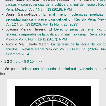
causas y consecuencias de la política criminal del riesgo
,
Revi
Penal México: Vol. 7 Núm. 13 (2018): RPM
Daniel Sansó-Rubert,
El mal menor: polémicas medidas
seguridad pública y prevención del delito
,
Revista Penal Méxi
Vol. 12 Núm. 23 (2023): Vol. 12 Núm. 23 (2023)
Joaquín Merino Herrera,
El Derecho penal del enemigo: 
tendencia imparable de la política criminal mexicana
,
Revista Pe
México: Vol. 6 Núm. 11-12 (2017): RPM
Antonio Ma. Javato Martín,
La génesis de la teoría de los ti
abiertos
,
Revista Penal México: Vol. 13 Núm. 25 (2024): Juli
diciembre 2024
<
<
1
2
3
4
5
6
7
8
9
10
>
>>
ambién puede
Iniciar una búsqueda de similitud avanzada
para e
tículo.
universidad