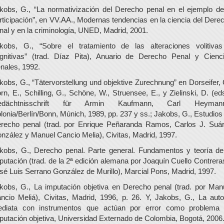
kobs, G., “La normativización del Derecho penal en el ejemplo de
rticipación”, en VV.AA., Modernas tendencias en la ciencia del Dere
nal y en la criminología, UNED, Madrid, 2001.
kobs, G., “Sobre el tratamiento de las alteraciones volitiva
gnitivas” (trad. Díaz Pita), Anuario de Derecho Penal y Cienc
nales, 1992.
kobs, G., “Tätervorstellung und objektive Zurechnung” en Dorseifer, 
rn, E., Schilling, G., Schöne, W., Struensee, E., y Zielinski, D. (eds
edächtnisschrift für Armin Kaufmann, Carl Heymann
lonia/Berlín/Bonn, Múnich, 1989, pp. 237 y ss.; Jakobs, G., Estudios
recho penal (trad. por Enrique Peñaranda Ramos, Carlos J. Suá
nzález y Manuel Cancio Melia), Civitas, Madrid, 1997.
kobs, G., Derecho penal. Parte general. Fundamentos y teoría de
putación (trad. de la 2ª edición alemana por Joaquín Cuello Contrera
sé Luis Serrano González de Murillo), Marcial Pons, Madrid, 1997.
kobs, G., La imputación objetiva en Derecho penal (trad. por Man
ncio Meliá), Civitas, Madrid, 1996, p. 26. Y, Jakobs, G., La auto
diata con instrumentos que actúan por error como problema
putación objetiva, Universidad Externado de Colombia, Bogotá, 2006