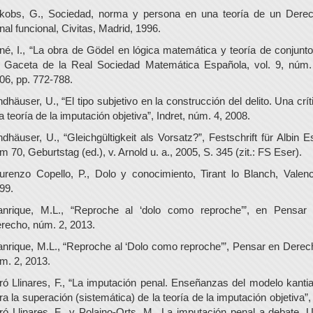
kobs, G., Sociedad, norma y persona en una teoría de un Dere
nal funcional, Civitas, Madrid, 1996.
né, I., “La obra de Gödel en lógica matemática y teoría de conjunto
 Gaceta de la Real Sociedad Matemática Española, vol. 9, núm.
06, pp. 772-788.
ndhäuser, U., “El tipo subjetivo en la construcción del delito. Una crít
la teoría de la imputación objetiva”, Indret, núm. 4, 2008.
ndhäuser, U., “Gleichgültigkeit als Vorsatz?”, Festschrift für Albin E
m 70, Geburtstag (ed.), v. Arnold u. a., 2005, S. 345 (zit.: FS Eser).
urenzo Copello, P., Dolo y conocimiento, Tirant lo Blanch, Valenc
99.
nrique, M.L., “Reproche al ‘dolo como reproche’”, en Pensar
recho, núm. 2, 2013.
nrique, M.L., “Reproche al ‘Dolo como reproche’”, Pensar en Derec
m. 2, 2013.
ró Llinares, F., “La imputación penal. Enseñanzas del modelo kanti
ra la superación (sistemática) de la teoría de la imputación objetiva”,
ró Llinares, F., y Polaino-Orts, M., La imputación penal a debate. 