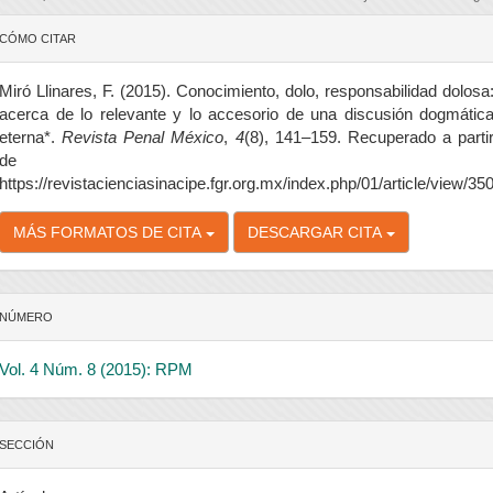
etalles
CÓMO CITAR
el
rtículo
Miró Llinares, F. (2015). Conocimiento, dolo, responsabilidad dolosa
acerca de lo relevante y lo accesorio de una discusión dogmátic
eterna*.
Revista Penal México
,
4
(8), 141–159. Recuperado a parti
de
https://revistacienciasinacipe.fgr.org.mx/index.php/01/article/view/35
MÁS FORMATOS DE CITA
DESCARGAR CITA
NÚMERO
Vol. 4 Núm. 8 (2015): RPM
SECCIÓN