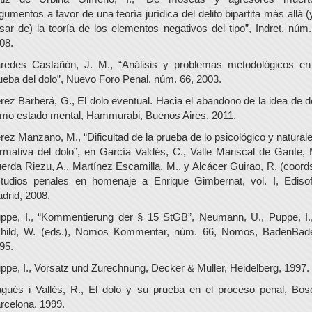
gumentos a favor de una teoría jurídica del delito bipartita más allá (
sar de) la teoría de los elementos negativos del tipo”, Indret, núm.
08.
redes Castañón, J. M., “Análisis y problemas metodológicos en
ueba del dolo”, Nuevo Foro Penal, núm. 66, 2003.
rez Barberá, G., El dolo eventual. Hacia el abandono de la idea de d
mo estado mental, Hammurabi, Buenos Aires, 2011.
rez Manzano, M., “Dificultad de la prueba de lo psicológico y natural
rmativa del dolo”, en García Valdés, C., Valle Mariscal de Gante, 
erda Riezu, A., Martínez Escamilla, M., y Alcácer Guirao, R. (coords
tudios penales en homenaje a Enrique Gimbernat, vol. I, Edisof
drid, 2008.
ppe, I., “Kommentierung der § 15 StGB”, Neumann, U., Puppe, I.
hild, W. (eds.), Nomos Kommentar, núm. 66, Nomos, BadenBad
95.
ppe, I., Vorsatz und Zurechnung, Decker & Muller, Heidelberg, 1997.
gués i Vallès, R., El dolo y su prueba en el proceso penal, Bos
rcelona, 1999.