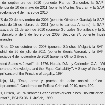
 de septiembre de 2010 (ponente Ramos Gancedo); la SAP
lencia de 10 de mayo de 2011 (ponente Montes García); y la SAP
rcelona de 4 de marzo de 2010.
S de 20 de noviembre de 2006 (ponente Giménez García); la SAP
rcia de 15 de febrero de 2011 (ponente Larrosa Amante); la SAP
zcaya de 21 de abril de 2010 (ponente González González); y la 
 Barcelona de 9 de febrero de 2009 (Sección 7ª, ponente Inge
rnández).
S de 30 de octubre de 2009 (ponente Sánchez Melgar); la SAP
drid, de 26 de julio de 2011 (ponente Bronia Varona); y la SAP
rcia de 4 de noviembre de 2010 (ponente Olmo Gálvez).
nited States v. Jewell”, de 1976. Husak, D.N., y Callender, C.A., “Wil
norance, Knowledge, and the ‘Equal Culpability’”, A Study of the Dee
gnificance of the Principle of Legality, 1994.
llejo, M., “Dolo, error y prueba del dolo: análisis crítico
risprudencia”, Cuadernos de Política Criminal, 2010, núm. 100.
H, Frisch, W., “Riskanter Geschlechtsverkehr eines HIVInfizierten 
raftat?”, BGHSt 36, 1, JuSch, 1990.