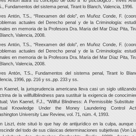
ves Antón atara su concepto de dolo a “lo psicológico”: Vives Ant
S., Fundamentos del sistema penal, Tirant lo Blanch, Valencia, 1996.
ves Antón, T.S., “Reexamen del dolo”, en Muñoz Conde, F. (coord
oblemas actuales del Derecho penal y de la Criminología: estud
nales en memoria de la Profesora Dra. María del Mar Díaz Pita, Tir
 Blanch, Valencia, 2008.
ves Antón, T.S., “Reexamen del dolo”, en Muñoz Conde, F. (coord
oblemas actuales del Derecho penal y de la Criminología: estud
nales en memoria de la Profesora Dra. María del Mar Díaz Pita, Tir
 Blanch, Valencia, 2008.
ves Antón, T.S., Fundamentos del sistema penal, Tirant lo Blan
lencia, 1996, pp. 216 y ss.,pp. 233 y ss.
n Kaenel, la jurisprudencia americana lleva casi un siglo utilizando
ctrina de la willfullblindness para sustituir la exigencia de conocimie
tual; Von Kaenel, F.J., “Willful Blindness: A Permissible Substitute 
tual Knowledge Under the Money Laundering Control Act
shington University Law Review, vol. 71, núm. 4, 1993.
n Liszt, éste situó lo que hay de antijurídico en la culpa, aunque 
escindir del todo de sus clásicas determinaciones subjetivas (Von Lis