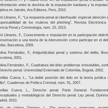
nfrontación entre la doctrina de la imputación kantiana y la imputac
jetiva en Jakobs, Ara Editores, Perú, 2010.
ró Llinares, F., “La respuesta penal al ciberfraude: especial atención a
sponsabilidad de los muleros del phishing”, Revista Electrónica
encia Penal y Criminología, núm. 15, 2013.
ró Llinares, F., Conocimiento e imputación en la participación delicti
roximación a una teoría de la intervención como partícipe en el deli
elier, Barcelona, 2009.
lina Fernández, F., Antijuridicidad penal y sistema del delito, Bos
rcelona, 2001.
lina Fernández, F., Cuadratura del dolo: problemas irresolubles, sori
Derecho penal, Universidad Externado de Colombia, Bogotá, 2002.
rillas Cueva, L., “La doble posición del dolo en la teoría jurídica 
lito”, Cuadernos de Política Criminal, núm. 91, 2007.
rillas Cueva, L., Derecho penal. Parte General. Fundamen
nceptuales y metodológicos del Derecho penal. Ley penal, Dykins
drid, 2010.
tiz de Urbina Gimeno, I., “De moscas y agresores muert