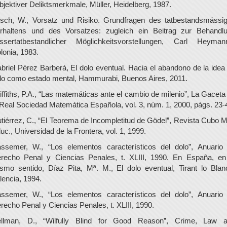
bjektiver Deliktsmerkmale, Müller, Heidelberg, 1987.
isch, W., Vorsatz und Risiko. Grundfragen des tatbestandsmässi
rhaltens und des Vorsatzes: zugleich ein Beitrag zur Behandl
ssertatbestandlicher Möglichkeitsvorstellungen, Carl Heyman
lonia, 1983.
briel Pérez Barberá, El dolo eventual. Hacia el abandono de la idea
lo como estado mental, Hammurabi, Buenos Aires, 2011.
iffiths, P.A., “Las matemáticas ante el cambio de milenio”, La Gaceta
 Real Sociedad Matemática Española, vol. 3, núm. 1, 2000, págs. 23-
tiérrez, C., “El Teorema de Incompletitud de Gödel”, Revista Cubo M
uc., Universidad de la Frontera, vol. 1, 1999.
ssemer, W., “Los elementos característicos del dolo”, Anuario
recho Penal y Ciencias Penales, t. XLIII, 1990. En España, en
smo sentido, Díaz Pita, Mª. M., El dolo eventual, Tirant lo Blan
lencia, 1994.
ssemer, W., “Los elementos característicos del dolo”, Anuario
recho Penal y Ciencias Penales, t. XLIII, 1990.
llman, D., “Wilfully Blind for Good Reason”, Crime, Law 