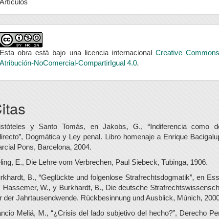
Artículos
Esta obra está bajo una licencia internacional
Creative Common
Atribución-NoComercial-CompartirIgual 4.0
.
itas
istóteles y Santo Tomás, en Jakobs, G., “Indiferencia como d
directo”, Dogmática y Ley penal. Libro homenaje a Enrique Bacigalu
rcial Pons, Barcelona, 2004.
ling, E., Die Lehre vom Verbrechen, Paul Siebeck, Tubinga, 1906.
rkhardt, B., “Geglückte und folgenlose Strafrechtsdogmatik”, en Ess
, Hassemer, W., y Burkhardt, B., Die deutsche Strafrechtswissensch
r der Jahrtausendwende. Rückbesinnung und Ausblick, Múnich, 2000
ncio Meliá, M., “¿Crisis del lado subjetivo del hecho?”, Derecho Pe