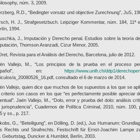
ilosophy, núm. 3, 2009.
rzberg, R.D., “Bedingter vorsatz und objective Zurechnung”, JuS, 19
rsch, H. J., Strafgesetzbuch. Leipziger Kommentar, núm. 184, 11ª e
rlín, 1994.
uschka, J., Imputación y Derecho penal. Estudios sobre la teoría de
putación, Thomson Aranzadi, Cizur Menor, 2005.
Dret, Revista para el Análisis del Derecho, Barcelona, julio de 2012.
én Vallejo, M., “Los principios de la prueba en el proceso pe
español”, en:
https://www.unifr.ch/ddp1/derechopen
ticulos/a_20080526_16.pdf, consultado el 6 de marzo de 2014.
én Vallejo, quien dice que muchos de los supuestos a los que se apl
l criterio son casos en los que “es perfectamente posible apreciar d
entual”. Jaén Vallejo, M., “Dolo, error y prueba del dolo: análisis crít
 jurisprudencia”, Cuadernos de Política Criminal, 2010, núm. 100, 
5 y ss., p. 217.
kobs, G., “Beteiligung”, en Dölling, D. (ed.), Jus Humanum: Grundla
s Rechts und Strafrechts. Festschrift für Ernst-Joachim Lampe 
. Geburtstag, Duncker & Humblot, Berlín, 2003.