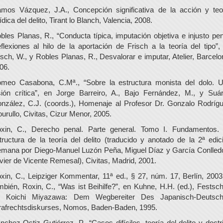
mos Vázquez, J.A., Concepción significativa de la acción y teo
rídica del delito, Tirant lo Blanch, Valencia, 2008.
bles Planas, R., “Conducta típica, imputación objetiva e injusto pen
flexiones al hilo de la aportación de Frisch a la teoría del tipo”,
isch, W., y Robles Planas, R., Desvalorar e imputar, Atelier, Barcelo
06.
meo Casabona, C.Mª., “Sobre la estructura monista del dolo. 
sión crítica”, en Jorge Barreiro, A., Bajo Fernández, M., y Suá
nzález, C.J. (coords.), Homenaje al Profesor Dr. Gonzalo Rodríg
urullo, Civitas, Cizur Menor, 2005.
xin, C., Derecho penal. Parte general. Tomo I. Fundamentos.
tructura de la teoría del delito (traducido y anotado de la 2ª edic
emana por Diego-Manuel Luzón Peña, Miguel Díaz y García Conlled
vier de Vicente Remesal), Civitas, Madrid, 2001.
xin, C., Leipziger Kommentar, 11ª ed., § 27, núm. 17, Berlín, 2003
mbién, Roxin, C., “Was ist Beihilfe?”, en Kuhne, H.H. (ed.), Festschr
r Koichi Miyazawa: Dem Wegbereiter Des Japanisch-Deutsc
rafrechtsdiskurses, Nomos, Baden-Baden, 1995.
nchez-Ostiz Gutiérrez, P., “Casos difíciles, teoría del delito y doctr