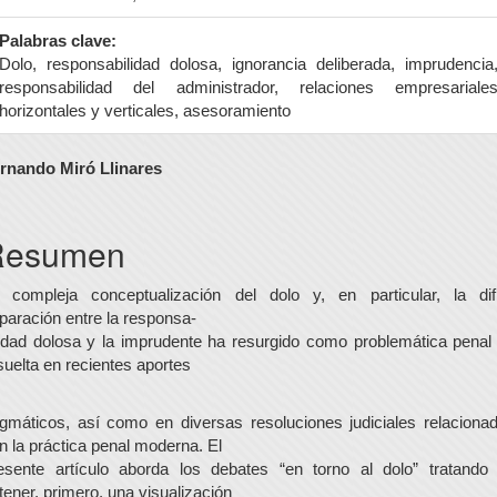
Palabras clave:
Dolo, responsabilidad dolosa, ignorancia deliberada, imprudencia
responsabilidad del administrador, relaciones empresariale
horizontales y verticales, asesoramiento
ontenido
rnando Miró Llinares
rincipal
el
Resumen
rtículo
 compleja conceptualización del dolo y, en particular, la difí
paración entre la responsa-
lidad dolosa y la imprudente ha resurgido como problemática penal
suelta en recientes aportes
gmáticos, así como en diversas resoluciones judiciales relaciona
n la práctica penal moderna. El
esente artículo aborda los debates “en torno al dolo” tratando
tener, primero, una visualización