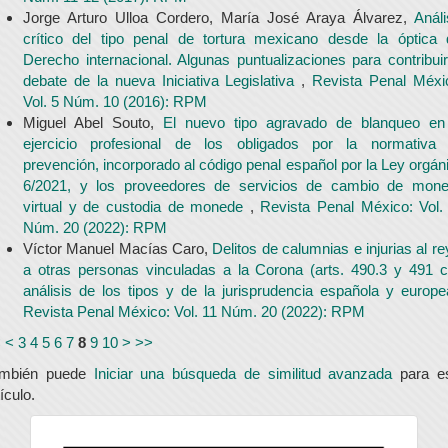
Jorge Arturo Ulloa Cordero, María José Araya Álvarez,
Análi
crítico del tipo penal de tortura mexicano desde la óptica 
Derecho internacional. Algunas puntualizaciones para contribuir
debate de la nueva Iniciativa Legislativa
,
Revista Penal Méxi
Vol. 5 Núm. 10 (2016): RPM
Miguel Abel Souto,
El nuevo tipo agravado de blanqueo en
ejercicio profesional de los obligados por la normativa
prevención, incorporado al código penal español por la Ley orgán
6/2021, y los proveedores de servicios de cambio de mon
virtual y de custodia de monede
,
Revista Penal México: Vol.
Núm. 20 (2022): RPM
Víctor Manuel Macías Caro,
Delitos de calumnias e injurias al re
a otras personas vinculadas a la Corona (arts. 490.3 y 491 c
análisis de los tipos y de la jurisprudencia española y europ
Revista Penal México: Vol. 11 Núm. 20 (2022): RPM
<
<
3
4
5
6
7
8
9
10
>
>>
ambién puede
Iniciar una búsqueda de similitud avanzada
para e
tículo.
universidad