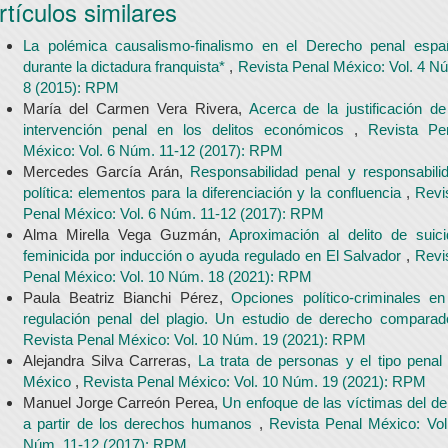
rtículos similares
La polémica causalismo-finalismo en el Derecho penal espa
durante la dictadura franquista*
,
Revista Penal México: Vol. 4 N
8 (2015): RPM
María del Carmen Vera Rivera,
Acerca de la justificación de
intervención penal en los delitos económicos
,
Revista Pe
México: Vol. 6 Núm. 11-12 (2017): RPM
Mercedes García Arán,
Responsabilidad penal y responsabili
política: elementos para la diferenciación y la confluencia
,
Revi
Penal México: Vol. 6 Núm. 11-12 (2017): RPM
Alma Mirella Vega Guzmán,
Aproximación al delito de suici
feminicida por inducción o ayuda regulado en El Salvador
,
Revi
Penal México: Vol. 10 Núm. 18 (2021): RPM
Paula Beatriz Bianchi Pérez,
Opciones político-criminales en
regulación penal del plagio. Un estudio de derecho compara
Revista Penal México: Vol. 10 Núm. 19 (2021): RPM
Alejandra Silva Carreras,
La trata de personas y el tipo penal
México
,
Revista Penal México: Vol. 10 Núm. 19 (2021): RPM
Manuel Jorge Carreón Perea,
Un enfoque de las víctimas del del
a partir de los derechos humanos
,
Revista Penal México: Vol
Núm. 11-12 (2017): RPM