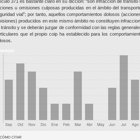
tículo 371 es bastante claro en su dicción: “son infracción de tránsito 
ciones u omisiones culposas producidas en el ámbito del transport
guridad vial”; por tanto, aquellos comportamientos dolosos (accione
isiones) producidos en este mismo ámbito no constituyen infraccio
 tránsito y se deberán juzgar de conformidad con las reglas generale
rticulares que el propio coip ha establecido para los comportamien
losos.
escargas
etalles
CÓMO CITAR