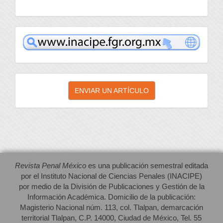
inacipe
Enviar
ENVIAR UN ARTÍCULO
un
artículo
Revista Penal México
es una publicación semestral editada
por el Instituto Nacional de Ciencias Penales (INACIPE)
por medio de la División de Publicaciones y Gestión de la
Información Académica. Domicilio de la publicación:
Magisterio Nacional núm. 113, col. Tlalpan, demarcación
territorial Tlalpan, C.P. 14000, Ciudad de México, Tel. 55