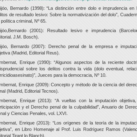
ijóo, Bernardo (1998): “La distinción entre dolo e imprudencia en 
litos de resultado lesivo: Sobre la normativización del dolo”, Cuader
 política criminal, Nº 65.
ijóo,Bernardo (2001): Resultado lesivo e imprudencia (Barcelo
itorial. J.M. Bosch).
ijóo, Bernardo (2007): Derecho penal de la empresa e imputac
jetiva (Madrid, Editorial Reus).
mbernat, Enrique (1990): “Algunos aspectos de la reciente doctr
risprudencial sobre los delitos contra la vida (dolo eventual, relac
rricidioasesinato)”, Jueces para la democracia, Nº 10.
mbernat, Enrique (2009): Concepto y método de la ciencia del dere
nal (Madrid, Editorial Tecnos).
mbernat, Enrique (2013): “A vueltas con la imputación objetiva,
rticipación y el Derecho penal de la culpabilidad”, Anuario de Dere
nal y Ciencias Penales, vol. LXVI.
mbernat, Enrique (2013): “Los orígenes de la teoría de la imputac
jetiva”, en Libro Homenaje al Prof. Luis Rodríguez Ramos (Valenc
itorial Tirant lo Blanch).