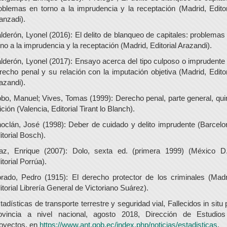
oblemas en torno a la imprudencia y la receptación (Madrid, Editor
anzadi).
lderón, Lyonel (2016): El delito de blanqueo de capitales: problemas
rno a la imprudencia y la receptación (Madrid, Editorial Arazandi).
lderón, Lyonel (2017): Ensayo acerca del tipo culposo o imprudente
recho penal y su relación con la imputación objetiva (Madrid, Editor
azandi).
bo, Manuel; Vives, Tomas (1999): Derecho penal, parte general, qui
ición (Valencia, Editorial Tirant lo Blanch).
oclán, José (1998): Deber de cuidado y delito imprudente (Barcelo
itorial Bosch).
az, Enrique (2007): Dolo, sexta ed. (primera 1999) (México D.
itorial Porrúa).
rado, Pedro (1915): El derecho protector de los criminales (Madr
itorial Librería General de Victoriano Suárez).
tadísticas de transporte terrestre y seguridad vial, Fallecidos in situ 
ovincia a nivel nacional, agosto 2018, Dirección de Estudio
oyectos, en
https://www.ant.gob.ec/index.php/noticias/estadisticas
.