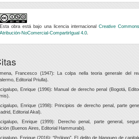
Esta obra está bajo una licencia internacional
Creative Common
Atribución-NoComercial-CompartirIgual 4.0
.
itas
imena, Francesco (1947): La colpa nella teoria generale del re
alermo, Editorial Priulla).
cigalupo, Enrique (1996): Manual de derecho penal (Bogotá, Editor
mis).
cigalupo, Enrique (1998): Principios de derecho penal, parte gene
adrid, Editorial Akal).
cigalupo, Enrique (1999): Derecho penal, parte general, segu
ición (Buenos Aires, Editorial Hammurabi).
cigalupo, Enrique (2016): “Prólogo”, El delito de blanqueo de capital