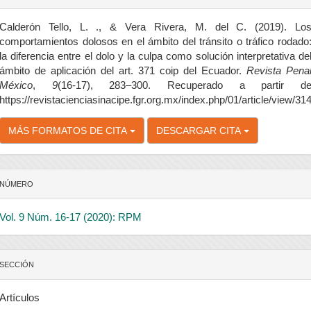
el
rtículo
Calderón Tello, L. ., & Vera Rivera, M. del C. (2019). Lo
comportamientos dolosos en el ámbito del tránsito o tráfico rodado
la diferencia entre el dolo y la culpa como solución interpretativa de
ámbito de aplicación del art. 371 coip del Ecuador.
Revista Pena
México
,
9
(16-17), 283–300. Recuperado a partir d
https://revistacienciasinacipe.fgr.org.mx/index.php/01/article/view/31
MÁS FORMATOS DE CITA
DESCARGAR CITA
NÚMERO
Vol. 9 Núm. 16-17 (2020): RPM
SECCIÓN
Artículos