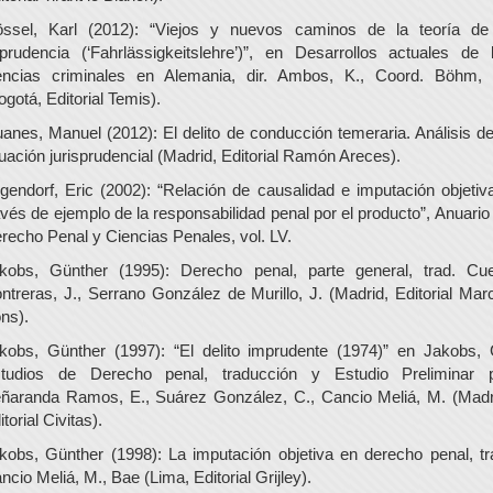
ssel, Karl (2012): “Viejos y nuevos caminos de la teoría de
prudencia (‘Fahrlässigkeitslehre’)”, en Desarrollos actuales de 
encias criminales en Alemania, dir. Ambos, K., Coord. Böhm,
ogotá, Editorial Temis).
anes, Manuel (2012): El delito de conducción temeraria. Análisis de
tuación jurisprudencial (Madrid, Editorial Ramón Areces).
lgendorf, Eric (2002): “Relación de causalidad e imputación objetiv
avés de ejemplo de la responsabilidad penal por el producto”, Anuario
recho Penal y Ciencias Penales, vol. LV.
kobs, Günther (1995): Derecho penal, parte general, trad. Cue
ntreras, J., Serrano González de Murillo, J. (Madrid, Editorial Marc
ns).
kobs, Günther (1997): “El delito imprudente (1974)” en Jakobs, 
tudios de Derecho penal, traducción y Estudio Preliminar 
ñaranda Ramos, E., Suárez González, C., Cancio Meliá, M. (Madr
itorial Civitas).
kobs, Günther (1998): La imputación objetiva en derecho penal, tr
ncio Meliá, M., Bae (Lima, Editorial Grijley).