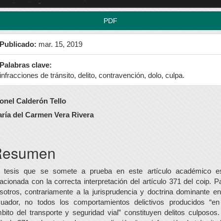
PDF
Publicado:
mar. 15, 2019
Palabras clave:
infracciones de tránsito, delito, contravención, dolo, culpa.
ontenido
onel Calderón Tello
rincipal
ría del Carmen Vera Rivera
el
rtículo
Resumen
 tesis que se somete a prueba en este artículo académico e
lacionada con la correcta interpretación del artículo 371 del coip. P
sotros, contrariamente a la jurisprudencia y doctrina dominante en
uador, no todos los comportamientos delictivos producidos “en
bito del transporte y seguridad vial” constituyen delitos culposos.