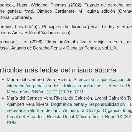
scheck, Hans; Weigend, Thomas (2002): Tratado de derecho pen
rte general, trad. Olmedo Cardenete, M., quinta edición (Grana
itorial Comares).
ménez, Luis (1945).: Principios de derecho penal. La ley y el del
uenos Aires, Editorial Sudamericana).
ndháuser, Urs (2006): “Imputación objetiva y subjetiva en el del
loso”, Anuario de Derecho Penal y Ciencias Penales, vol. LIX.
rtículos más leídos del mismo autor/a
María del Carmen Vera Rivera,
Acerca de la justificación de
intervención penal en los delitos económicos
,
Revista Pe
México: Vol. 6 Núm. 11-12 (2017): RPM
María del Carmen Vera Rivera de Calderón, Lyonel Calderón Tel
Alembert Vera Rivera,
Dogmática penal y responsabilidad civil: 
necesaria reforma del art. 78 núm. 3 Código Orgánico Integ
Penal del Ecuador
,
Revista Penal México: Vol. 7 Núm. 13 (201
RPM