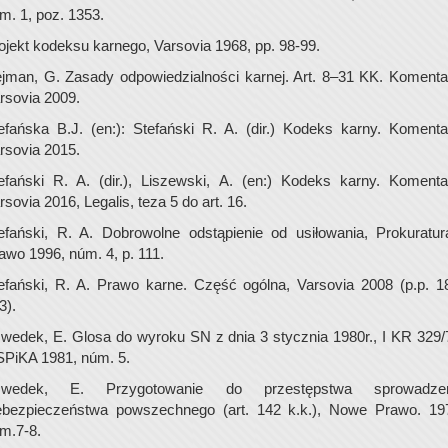
m. 1, poz. 1353.
ojekt kodeksu karnego, Varsovia 1968, pp. 98-99.
jman, G. Zasady odpowiedzialności karnej. Art. 8–31 KK. Komenta
rsovia 2009.
efańska B.J. (en:): Stefański R. A. (dir.) Kodeks karny. Komenta
rsovia 2015.
efański R. A. (dir.), Liszewski, A. (en:) Kodeks karny. Komenta
rsovia 2016, Legalis, teza 5 do art. 16.
efański, R. A. Dobrowolne odstąpienie od usiłowania, Prokuratur
awo 1996, núm. 4, p. 111.
efański, R. A. Prawo karne. Część ogólna, Varsovia 2008 (p.p. 1
3).
wedek, E. Glosa do wyroku SN z dnia 3 stycznia 1980r., I KR 329/
PiKA 1981, núm. 5.
zwedek, E. Przygotowanie do przestępstwa sprowadzen
ebezpieczeństwa powszechnego (art. 142 k.k.), Nowe Prawo. 19
m.7-8.