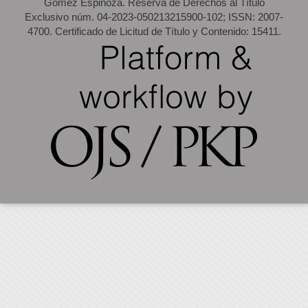
Gómez Espinoza. Reserva de Derechos al Título
Exclusivo núm. 04-2023-050213215900-102; ISSN: 2007-
4700. Certificado de Licitud de Título y Contenido: 15411.