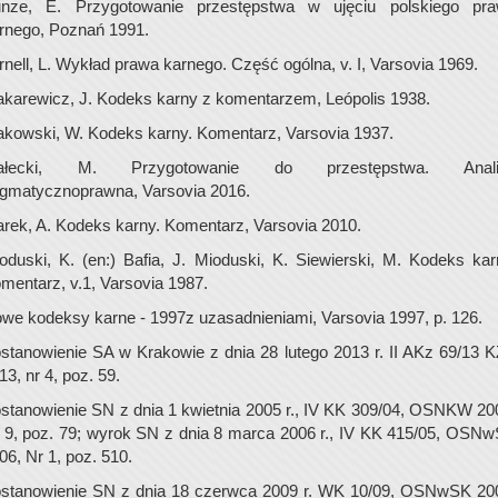
nze, E. Przygotowanie przestępstwa w ujęciu polskiego pr
rnego, Poznań 1991.
rnell, L. Wykład prawa karnego. Część ogólna, v. I, Varsovia 1969.
karewicz, J. Kodeks karny z komentarzem, Leópolis 1938.
kowski, W. Kodeks karny. Komentarz, Varsovia 1937.
ałecki, M. Przygotowanie do przestępstwa. Anali
gmatycznoprawna, Varsovia 2016.
rek, A. Kodeks karny. Komentarz, Varsovia 2010.
oduski, K. (en:) Bafia, J. Mioduski, K. Siewierski, M. Kodeks kar
mentarz, v.1, Varsovia 1987.
we kodeksy karne - 1997z uzasadnieniami, Varsovia 1997, p. 126.
stanowienie SA w Krakowie z dnia 28 lutego 2013 r. II AKz 69/13 
13, nr 4, poz. 59.
stanowienie SN z dnia 1 kwietnia 2005 r., IV KK 309/04, OSNKW 20
 9, poz. 79; wyrok SN z dnia 8 marca 2006 r., IV KK 415/05, OSN
06, Nr 1, poz. 510.
stanowienie SN z dnia 18 czerwca 2009 r. WK 10/09, OSNwSK 20