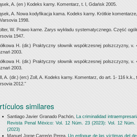
sek, A. (en ) Kodeks karny. Komentarz, t. I, Gdańsk 2005.
sek, A. Nowa kodyfikacja kama. Kodeks karny. Krótkie komentarze,
 Varsovia 1998.
lter, W. Prawo karne. Zarys wykładu systematycznego. Część ogól
rsovia 1947.
ółkowa H. (dir.) Praktyczny słownik współczesnej polszczyzny, v. 
znań 2003.
ółkowa H. (dir.) Praktyczny słownik współczesnej polszczyzny, v. 
znań 2003.
ll, A. (dir.) (en:) Zoll, A. Kodeks karny. Komentarz, do art. 1- 116 k.k., t.
rsovia 2012."
rtículos similares
Santiago Javier Granado Pachón,
La criminalidad intraempresari
Revista Penal México: Vol. 12 Núm. 23 (2023): Vol. 12 Núm.
(2023)
Manuel Jorge Carreón Perea,
Un enfoque de las víctimas del del