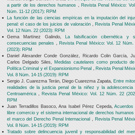
a partir de los derechos humanos
,
Revista Penal México: Vol
Núm. 11-12 (2017): RPM
La función de las ciencias empíricas en la imputación del inju
penal: el caso de los juicios de valoración
,
Revista Penal Méxi
Vol. 12 Núm. 22 (2023): RPM
Gema Martínez Galindo,
La falsificación cibernética y 
consecuencias penales
,
Revista Penal México: Vol. 12 Núm.
(2023): RPM
Daniel Alexander Conde González, Ricardo Colin García, J
Carlos Delgado Siles,
Medidas cautelares como producto de
Política Criminal y el Expansionismo Penal
,
Revista Penal Méxi
Vol. 8 Núm. 14-15 (2019): RPM
Sergio J. Cuarezma Terán, Diego Cuarezma Zapata,
Entre mito
realidades de la justicia penal de la niñez y la adolescencia
Centroamérica
,
Revista Penal México: Vol. 12 Núm. 22 (202
RPM
Juan Terradillos Basoco, Ana Isabel Pérez Cepeda,
Acuerdos
libre comercio y el sistema internacional de derechos humanos
el marco del Derecho Penal Internacional
,
Revista Penal Méxi
Vol. 8 Núm. 14-15 (2019): RPM
Tratado sobre delincuencia juvenil y responsabilidad del men