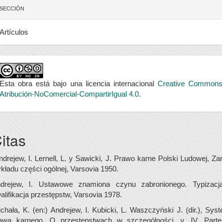
SECCIÓN
Artículos
Esta obra está bajo una licencia internacional
Creative Common
Atribución-NoComercial-CompartirIgual 4.0
.
itas
ndrejew, I. Lernell, L. y Sawicki, J. Prawo karne Polski Ludowej, Za
kładu części ogólnej, Varsovia 1950.
drejew, I. Ustawowe znamiona czynu zabronionego. Typizacj
alifikacja przestępstw, Varsovia 1978.
chała, K. (en:) Andrejew, I. Kubicki, L. Waszczyński J. (dir.), Sys
awa karnego. O przestępstwach w szczególności, v. IV, Parte