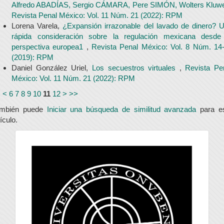
Alfredo ABADÍAS, Sergio CÁMARA, Pere SIMÓN, Wolters Kluw
Revista Penal México: Vol. 11 Núm. 21 (2022): RPM
Lorena Varela,
¿Expansión irrazonable del lavado de dinero? 
rápida consideración sobre la regulación mexicana desde
perspectiva europea1
,
Revista Penal México: Vol. 8 Núm. 14
(2019): RPM
Daniel González Uriel,
Los secuestros virtuales
,
Revista Pe
México: Vol. 11 Núm. 21 (2022): RPM
<
<
6
7
8
9
10
11
12
>
>>
ambién puede
Iniciar una búsqueda de similitud avanzada
para e
tículo.
universidad