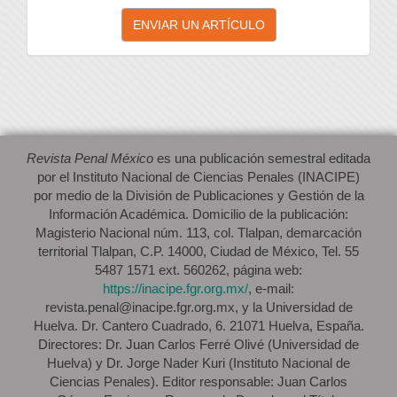
Enviar
ENVIAR UN ARTÍCULO
un
artículo
Revista Penal México
es una publicación semestral editada
por el Instituto Nacional de Ciencias Penales (INACIPE)
por medio de la División de Publicaciones y Gestión de la
Información Académica. Domicilio de la publicación:
Magisterio Nacional núm. 113, col. Tlalpan, demarcación
territorial Tlalpan, C.P. 14000, Ciudad de México, Tel. 55
5487 1571 ext. 560262, página web:
https://inacipe.fgr.org.mx/
, e-mail:
revista.penal@inacipe.fgr.org.mx, y la Universidad de
Huelva. Dr. Cantero Cuadrado, 6. 21071 Huelva, España.
Directores: Dr. Juan Carlos Ferré Olivé (Universidad de
Huelva) y Dr. Jorge Nader Kuri (Instituto Nacional de
Ciencias Penales). Editor responsable: Juan Carlos