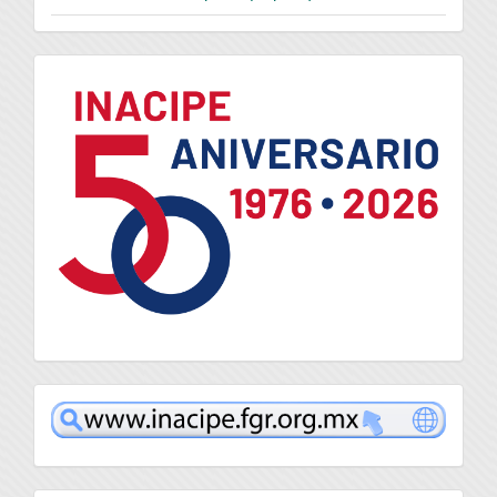
logo
inacipe