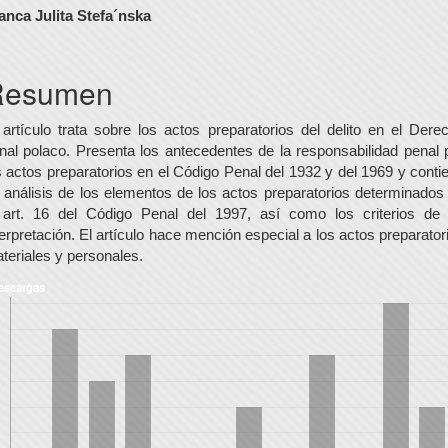
ontenido
anca Julita Stefa´nska
rincipal
el
Resumen
rtículo
 artículo trata sobre los actos preparatorios del delito en el Dere
nal polaco. Presenta los antecedentes de la responsabilidad penal 
s actos preparatorios en el Código Penal del 1932 y del 1969 y conti
 análisis de los elementos de los actos preparatorios determinados
 art. 16 del Código Penal del 1997, así como los criterios de
terpretación. El artículo hace mención especial a los actos preparator
teriales y personales.
escargas