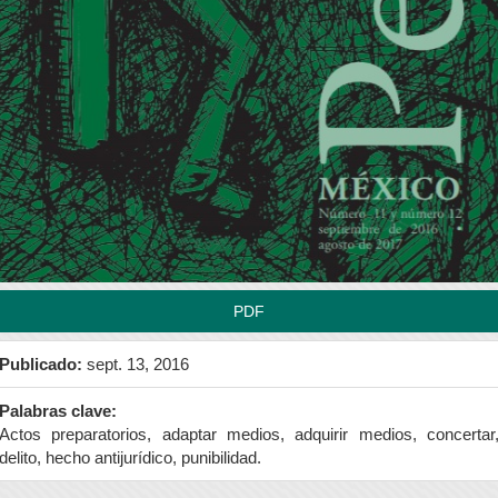
rra
teral
l
tículo
PDF
Publicado:
sept. 13, 2016
Palabras clave:
Actos preparatorios, adaptar medios, adquirir medios, concertar
delito, hecho antijurídico, punibilidad.