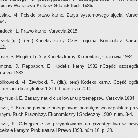
ocław-Warszawa-Kraków-Gdańsk-Łódź 1985.
eślak, M. Polskie prawo karne. Zarys systemowego ujęcia. Varso
94.
rdocki, L. Prawo karne, Varsovia 2015.
ezek (dir.), (en:) Kodeks karny. Część ogólna. Komentarz, Varso
12.
aser, S. Mogilnicki, A. y Kodeks karny. Komentarz, Cracowia 1934.
montt, J. Rappaport, E. Kodeks karny 1932 r.Część szczegól
rsovia 1932.
ólikowski, M. Zawłocki, R. (dir.), (en:) Kodeks karny. Część ogól
mentarz do artykułów 1-31.t. I. Varsovia 2010.
zymuski, E. Zasady nauki o usiłowaniu przestępstw, Varsovia 1884.
nze, E. Karalne postacie przygotowani przestępstwa w polskim pra
rnym, Ruch Prawniczy, Ekonomiczny i Społeczny 1990, núm. 3-4.
nze, E. Odstąpienie od przygotowania do przestępstwa w no
deksie karnym Prokuratura i Prawo 1998, núm 10, p. 29.