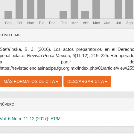
etalles
CÓMO CITAR
el
rtículo
Stefa´nska, B. J. (2016). Los actos preparatorios en el Derech
penal polaco.
Revista Penal México
,
6
(11-12), 215–225. Recuperad
a partir d
https://revistacienciasinacipe.fgr.org.mx/index.php/01/article/view/25
MÁS FORMATOS DE CITA
DESCARGAR CITA
NÚMERO
Vol. 6 Núm. 11-12 (2017): RPM