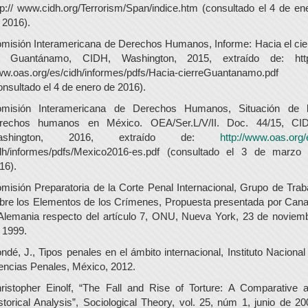
tp:// www.cidh.org/Terrorism/Span/indice.htm (consultado el 4 de en
 2016).
misión Interamericana de Derechos Humanos, Informe: Hacia el cie
 Guantánamo, CIDH, Washington, 2015, extraído de: http
w.oas.org/es/cidh/informes/pdfs/Hacia-cierreGuantanamo.pdf
onsultado el 4 de enero de 2016).
misión Interamericana de Derechos Humanos, Situación de 
rechos humanos en México. OEA/Ser.L/V/II. Doc. 44/15, CI
ashington, 2016, extraído de:
http://www.oas.org/
dh/informes/pdfs/Mexico2016-es.pdf (consultado el 3 de marzo
16).
misión Preparatoria de la Corte Penal Internacional, Grupo de Trab
bre los Elementos de los Crímenes, Propuesta presentada por Can
Alemania respecto del artículo 7, ONU, Nueva York, 23 de noviem
 1999.
ndé, J., Tipos penales en el ámbito internacional, Instituto Nacional
encias Penales, México, 2012.
ristopher Einolf, “The Fall and Rise of Torture: A Comparative 
storical Analysis”, Sociological Theory, vol. 25, núm 1, junio de 20