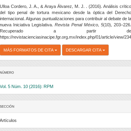
el
rtículo
Ulloa Cordero, J. A., & Araya Álvarez, M. J. . (2016). Análisis crític
del tipo penal de tortura mexicano desde la óptica del Derech
internacional. Algunas puntualizaciones para contribuir al debate de l
nueva Iniciativa Legislativa.
Revista Penal México
,
5
(10), 203–226
Recuperado a partir d
https://revistacienciasinacipe.fgr.org.mx/index.php/01/article/view/23
MÁS FORMATOS DE CITA
DESCARGAR CITA
NÚMERO
Vol. 5 Núm. 10 (2016): RPM
SECCIÓN
Artículos