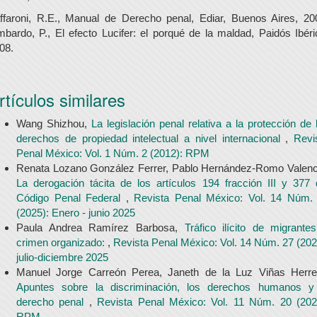
ffaroni, R.E., Manual de Derecho penal, Ediar, Buenos Aires, 20
mbardo, P., El efecto Lucifer: el porqué de la maldad, Paidós Ibéri
08.
rtículos similares
Wang Shizhou,
La legislación penal relativa a la protección de 
derechos de propiedad intelectual a nivel internacional
,
Revi
Penal México: Vol. 1 Núm. 2 (2012): RPM
Renata Lozano González Ferrer, Pablo Hernández-Romo Valenc
La derogación tácita de los artículos 194 fracción III y 377 
Código Penal Federal
,
Revista Penal México: Vol. 14 Núm.
(2025): Enero - junio 2025
Paula Andrea Ramírez Barbosa,
Tráfico ilícito de migrante
crimen organizado:
,
Revista Penal México: Vol. 14 Núm. 27 (202
julio-diciembre 2025
Manuel Jorge Carreón Perea, Janeth de la Luz Viñas Herre
Apuntes sobre la discriminación, los derechos humanos y
derecho penal
,
Revista Penal México: Vol. 11 Núm. 20 (202
RPM