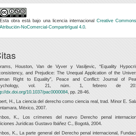
Esta obra está bajo una licencia internacional
Creative Common
Atribución-NoComercial-CompartirIgual 4.0
.
itas
rams, Houston, Van de Vyver y Vasiljevic, “Equality Hypocri
consistency, and Prejudice: The Unequal Application of the Univer
man Right to Equality”, Peace and Conflict: Journal of Pe
sychology, vol. 21, núm. 1, febrero de 201
tp://dx.doi.org/10.1037/pac0000084
, pp. 28-46.
bert, H., La ciencia del derecho como ciencia real, trad. Minor E. Sal
ntamara, México, 2007.
bos, K., Los crímenes del nuevo Derecho penal internacion
iciones Jurídicas Gustavo Ibáñez C., Bogotá, 2004.
bos, K., La parte general del Derecho penal internacional, Fundac