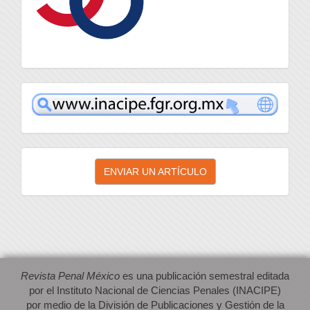
inacipe
Enviar
ENVIAR UN ARTÍCULO
un
artículo
Revista Penal México
es una publicación semestral editada
por el Instituto Nacional de Ciencias Penales (INACIPE)
por medio de la División de Publicaciones y Gestión de la