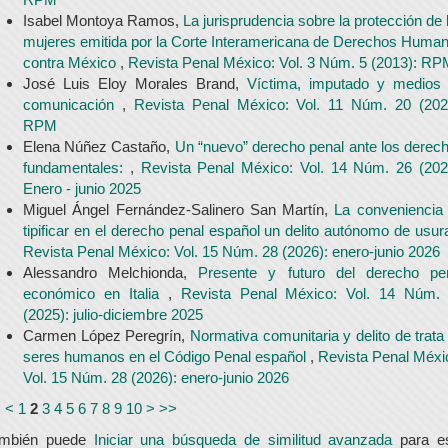
Isabel Montoya Ramos,
La jurisprudencia sobre la protección de 
mujeres emitida por la Corte Interamericana de Derechos Huma
contra México
,
Revista Penal México: Vol. 3 Núm. 5 (2013): R
José Luis Eloy Morales Brand,
Víctima, imputado y medios
comunicación
,
Revista Penal México: Vol. 11 Núm. 20 (202
RPM
Elena Núñez Castaño,
Un “nuevo” derecho penal ante los derec
fundamentales:
,
Revista Penal México: Vol. 14 Núm. 26 (202
Enero - junio 2025
Miguel Ángel Fernández-Salinero San Martín,
La conveniencia
tipificar en el derecho penal español un delito autónomo de usur
Revista Penal México: Vol. 15 Núm. 28 (2026): enero-junio 2026
Alessandro Melchionda,
Presente y futuro del derecho pe
económico en Italia
,
Revista Penal México: Vol. 14 Núm.
(2025): julio-diciembre 2025
Carmen López Peregrín,
Normativa comunitaria y delito de trata
seres humanos en el Código Penal español
,
Revista Penal Méxi
Vol. 15 Núm. 28 (2026): enero-junio 2026
<
<
1
2
3
4
5
6
7
8
9
10
>
>>
ambién puede
Iniciar una búsqueda de similitud avanzada
para e