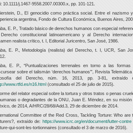
i: 10.1111/j.1467-9558.2007.00300.x, pp. 101-121.
ierstein, D., El genocidio como práctica social. Entre el nazismo y
periencia argentina, Fondo de Cultura Económica, Buenos Aires, 200
ba, E. P., Tratado básico de derechos humanos con especial referen
 Derecho constitucional latinoamericano y al Derecho internacion
amen realista crítico, t. I, Editorial Juricentro, San José, 1986.
ba, E. P., Metodología (realista) del Derecho, t. I, UCR, San Jo
12.
ba, E. P., “Puntualizaciones terrenales en torno a las formas
scursear sobre el talismán ‘derechos humanos’”, Revista Telemática
losofía del Derecho, núm. 16, 2013, pp. 3-81, extraído 
tp://www.rtfd.es/n16.html
(consultado el 25 de julio de 2015).
forme del relator especial sobre la tortura y otros tratos o penas cruel
humanas o degradantes de la ONU, Juan E. Méndez, en su misión
xico, de 2014, A/HRC/28/68/Add.3, 29 de diciembre de 2014.
ternational Committee of the Red Cross, Tackling Torture: Who are 
rturers?, extraído de:
https://www.icrc.org/en/document/lutter-contre
rture-qui-sont-les-tortionnaires (consultado el 3 de marzo de 2016).