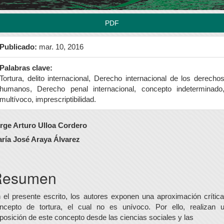
PDF
Publicado:
mar. 10, 2016
Palabras clave:
Tortura, delito internacional, Derecho internacional de los derecho
humanos, Derecho penal internacional, concepto indeterminado
multívoco, imprescriptibilidad.
ontenido
rge Arturo Ulloa Cordero
rincipal
ría José Araya Álvarez
el
rtículo
Resumen
 el presente escrito, los autores exponen una aproximación crítica
ncepto de tortura, el cual no es unívoco. Por ello, realizan 
posición de este concepto desde las ciencias sociales y las