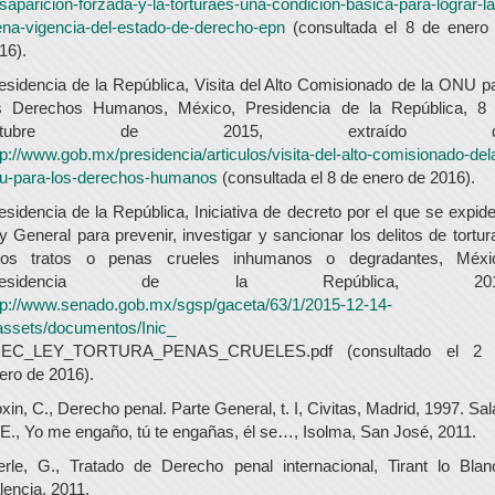
saparicion-forzada-y-la-torturaes-una-condicion-basica-para-lograr-la
ena-vigencia-del-estado-de-derecho-epn
(consultada el 8 de enero
16).
esidencia de la República, Visita del Alto Comisionado de la ONU p
s Derechos Humanos, México, Presidencia de la República, 8
ctubre de 2015, extraído d
tp://www.gob.mx/presidencia/articulos/visita-del-alto-comisionado-del
u-para-los-derechos-humanos
(consultada el 8 de enero de 2016).
esidencia de la República, Iniciativa de decreto por el que se expide
y General para prevenir, investigar y sancionar los delitos de tortur
ros tratos o penas crueles inhumanos o degradantes, Méxi
residencia de la República, 201
tp://www.senado.gob.mx/sgsp/gaceta/63/1/2015-12-14-
assets/documentos/Inic_
JEC_LEY_TORTURA_PENAS_CRUELES.pdf (consultado el 2 
ero de 2016).
xin, C., Derecho penal. Parte General, t. I, Civitas, Madrid, 1997. Sal
E., Yo me engaño, tú te engañas, él se…, Isolma, San José, 2011.
rle, G., Tratado de Derecho penal internacional, Tirant lo Blan
lencia, 2011.