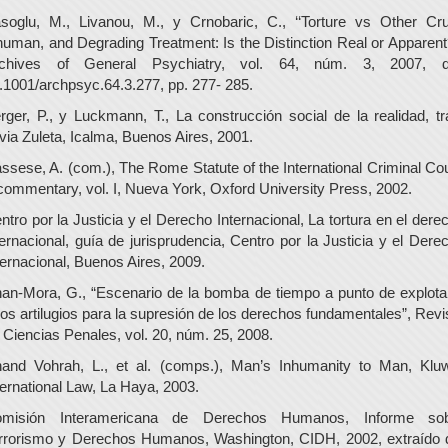
soglu, M., Livanou, M., y Crnobaric, C., ‘‘Torture vs Other Cru
human, and Degrading Treatment: Is the Distinction Real or Apparent?
chives of General Psychiatry, vol. 64, núm. 3, 2007, d
.1001/archpsyc.64.3.277, pp. 277- 285.
rger, P., y Luckmann, T., La construcción social de la realidad, tr
lvia Zuleta, Icalma, Buenos Aires, 2001.
ssese, A. (com.), The Rome Statute of the International Criminal Cou
commentary, vol. I, Nueva York, Oxford University Press, 2002.
ntro por la Justicia y el Derecho Internacional, La tortura en el dere
ternacional, guía de jurisprudencia, Centro por la Justicia y el Dere
ternacional, Buenos Aires, 2009.
an-Mora, G., “Escenario de la bomba de tiempo a punto de explota
ros artilugios para la supresión de los derechos fundamentales”, Revi
 Ciencias Penales, vol. 20, núm. 25, 2008.
and Vohrah, L., et al. (comps.), Man’s Inhumanity to Man, Klu
ternational Law, La Haya, 2003.
misión Interamericana de Derechos Humanos, Informe so
rrorismo y Derechos Humanos, Washington, CIDH, 2002, extraído 