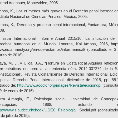
nrad Adenauer, Montevideo, 2005.
bos, K., Los crímenes más graves en el Derecho penal internacion
stituto Nacional de Ciencias Penales, México, 2005.
bos, K., Derecho y proceso penal internacional, Fontamara, Méxi
08.
nistía Internacional, Informe Anual 2015/16: La situación de 
rechos humanos en el Mundo, Londres, Kai Ambos, 2016, https
w.es.amnesty.org/en-que-estamos/informeanual/ (consultado el 3
rzo de 2016).
aya, M. J., y Ulloa, J.A., “¡Tortura en Costa Rica! Algunas reflexio
rmenéuticas en torno a la sentencia núm. 2014-007274 de la S
nstitucional”, Revista Costarricense de Derecho Internacional, Edic
pecial Derecho Penal Internacional, diciembre de 2015, pp. 58-
traído de:
http://www.acodicr.org/images/Revista/ediciondpi
(consult
 9 de enero de 2016).
rra Almagiá, E., Psicología social, Universidad de Concepci
oncepción, 1998, extraído d
tp://www.sibudec.cl/ebook/UDEC_Psicologia_
Social.pdf (consultado
 de julio de 2015).