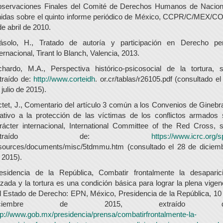
servaciones Finales del Comité de Derechos Humanos de Nacio
idas sobre el quinto informe periódico de México, CCPR/C/MEX/CO
de abril de 2010.
ásolo, H., Tratado de autoría y participación en Derecho pe
ternacional, Tirant lo Blanch, Valencia, 2013.
chardo, M.A., Perspectiva histórico-psicosocial de la tortura, s.
traído de:
http://www.corteidh
. or.cr/tablas/r26105.pdf (consultado el
 julio de 2015).
ctet, J., Comentario del artículo 3 común a los Convenios de Ginebr
lativo a la protección de las víctimas de los conflictos armados 
rácter internacional, International Committee of the Red Cross, s.
extraído de:
https://www.icrc.org/s
sources/documents/misc/5tdmmu.htm (consultado el 28 de diciem
 2015).
esidencia de la República, Combatir frontalmente la desaparic
rzada y la tortura es una condición básica para lograr la plena vigen
l Estado de Derecho: EPN, México, Presidencia de la República, 10
iciembre de 2015, extraído d
tp://www.gob.mx/presidencia/prensa/combatirfrontalmente-la-