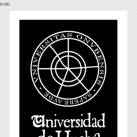
tículo.
universidad