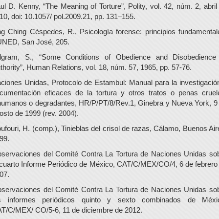
ul D. Kenny, “The Meaning of Torture”, Polity, vol. 42, núm. 2, abril
10, doi: 10.1057/ pol.2009.21, pp. 131–155.
ng Ching Céspedes, R., Psicología forense: principios fundamental
NED, San José, 205.
lgram, S., “Some Conditions of Obedience and Disobedience
thority”, Human Relations, vol. 18, núm. 57, 1965, pp. 57-76.
ciones Unidas, Protocolo de Estambul: Manual para la investigació
cumentación eficaces de la tortura y otros tratos o penas cruel
humanos o degradantes, HR/P/PT/8/Rev.1, Ginebra y Nueva York, 9
osto de 1999 (rev. 2004).
ufouri, H. (comp.), Tinieblas del crisol de razas, Cálamo, Buenos Air
99.
servaciones del Comité Contra La Tortura de Naciones Unidas so
 cuarto Informe Periódico de México, CAT/C/MEX/CO/4, 6 de febrero
07.
servaciones del Comité Contra La Tortura de Naciones Unidas so
s informes periódicos quinto y sexto combinados de Méxi
T/C/MEX/ CO/5-6, 11 de diciembre de 2012.