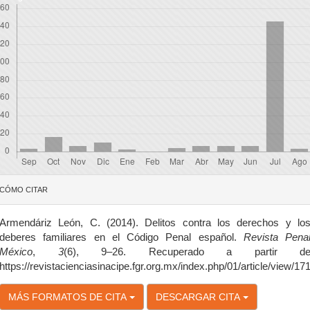
etalles
CÓMO CITAR
el
rtículo
Armendáriz León, C. (2014). Delitos contra los derechos y lo
deberes familiares en el Código Penal español.
Revista Pena
México
,
3
(6), 9–26. Recuperado a partir d
https://revistacienciasinacipe.fgr.org.mx/index.php/01/article/view/17
MÁS FORMATOS DE CITA
DESCARGAR CITA