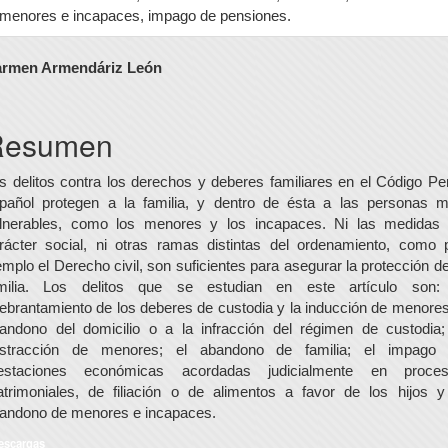
menores e incapaces, impago de pensiones.
ontenido
rmen Armendáriz León
rincipal
el
Resumen
rtículo
s delitos contra los derechos y deberes familiares en el Código Pe
pañol protegen a la familia, y dentro de ésta a las personas 
lnerables, como los menores y los incapaces. Ni las medidas
rácter social, ni otras ramas distintas del ordenamiento, como 
emplo el Derecho civil, son suficientes para asegurar la protección de
milia. Los delitos que se estudian en este artículo son:
ebrantamiento de los deberes de custodia y la inducción de menores
andono del domicilio o a la infracción del régimen de custodia;
stracción de menores; el abandono de familia; el impago
estaciones económicas acordadas judicialmente en proce
trimoniales, de filiación o de alimentos a favor de los hijos y
andono de menores e incapaces.
escargas