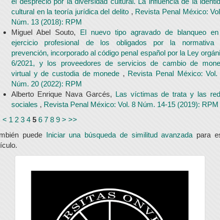
el desprecio por la diversidad cultural. La influencia de la identi
cultural en la teoría jurídica del delito
,
Revista Penal México: Vol
Núm. 13 (2018): RPM
Miguel Abel Souto,
El nuevo tipo agravado de blanqueo en
ejercicio profesional de los obligados por la normativa
prevención, incorporado al código penal español por la Ley orgán
6/2021, y los proveedores de servicios de cambio de mon
virtual y de custodia de monede
,
Revista Penal México: Vol.
Núm. 20 (2022): RPM
Alberto Enrique Nava Garcés,
Las víctimas de trata y las re
sociales
,
Revista Penal México: Vol. 8 Núm. 14-15 (2019): RPM
<
<
1
2
3
4
5
6
7
8
9
>
>>
ambién puede
Iniciar una búsqueda de similitud avanzada
para e
tículo.
universidad