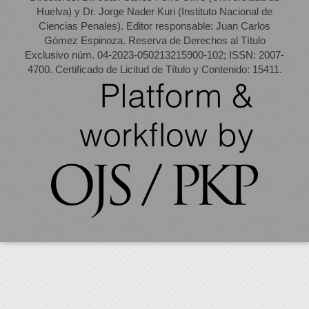
Huelva) y Dr. Jorge Nader Kuri (Instituto Nacional de
Ciencias Penales). Editor responsable: Juan Carlos
Gómez Espinoza. Reserva de Derechos al Título
Exclusivo núm. 04-2023-050213215900-102; ISSN: 2007-
4700. Certificado de Licitud de Título y Contenido: 15411.