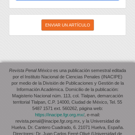
Enviar
ENVIAR UN ARTÍCULO
un
artículo
Revista Penal México
es una publicación semestral editada
por el Instituto Nacional de Ciencias Penales (INACIPE)
por medio de la División de Publicaciones y Gestión de la
Información Académica. Domicilio de la publicación:
Magisterio Nacional núm. 113, col. Tlalpan, demarcación
territorial Tlalpan, C.P. 14000, Ciudad de México, Tel. 55
5487 1571 ext. 560262, página web:
https://inacipe.fgr.org.mx/
, e-mail:
revista.penal@inacipe.fgr.org.mx, y la Universidad de
Huelva. Dr. Cantero Cuadrado, 6. 21071 Huelva, España.
Directores: Dr. Juan Carlos Ferré Olivé (Universidad de