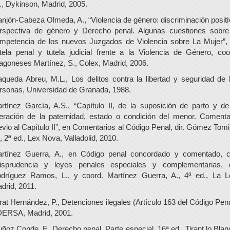
., Dykinson, Madrid, 2005.
njón-Cabeza Olmeda, A., “Violencia de género: discriminación positi
rspectiva de género y Derecho penal. Algunas cuestiones sobre
mpetencia de los nuevos Juzgados de Violencia sobre La Mujer”,
tela penal y tutela judicial frente a la Violencia de Género, coo
agoneses Martínez, S., Colex, Madrid, 2006.
queda Abreu, M.L., Los delitos contra la libertad y seguridad de 
rsonas, Universidad de Granada, 1988.
rtínez García, A.S., “Capítulo II, de la suposición de parto y de
teración de la paternidad, estado o condición del menor. Comenta
evio al Capítulo II”, en Comentarios al Código Penal, dir. Gómez Tomil
, 2ª ed., Lex Nova, Valladolid, 2010.
rtínez Guerra, A., en Código penal concordado y comentado, 
risprudencia y leyes penales especiales y complementarias, d
dríguez Ramos, L., y coord. Martínez Guerra, A., 4ª ed., La L
drid, 2011.
rat Hernández, P., Detenciones ilegales (Artículo 163 del Código Pena
ERSA, Madrid, 2001.
ñoz Conde, F., Derecho penal. Parte especial, 16ª ed., Tirant lo Blan