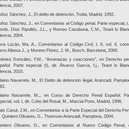
lencia, 2007.
ñoz Sánchez, J., El delito de detención, Trotta, Madrid, 1992.
ñoz Sánchez, J., en Comentarios al Código penal. Parte especial, t. 
ords. Díez Ripollés, J.L., y Romeo Casabona, C.M., Tirant lo Blan
lencia, 2004.
rra Lucán, Ma. A., Comentarios al Código Civil, t. II, vol. II, coor
ms Albesa J., y Moreno Flórez, J. M., Bosch, Barcelona, 2000.
dreira González, F.M., “Amenazas y coacciones”, en Derecho pe
pañol. Parte especial (I), dir. Álvarez García, f.j., Tirant lo Blan
lencia, 2010.
laino Navarrete, M., El Delito de detención ilegal, Aranzadi, Pamplo
82.
laino Navarrete, M.,, en Curso de Derecho Penal Español. Pa
pecial, vol. I, dir. Cobo del Rosal, M., Marcial Pons, Madrid, 1996.
ats Canut, J.M., en Comentarios a la Parte Especial del Derecho Pen
r. Quintero Olivares, G., Thomson-Aranzadi, Pamplona, 2004.
intero Olivares, G., en Comentarios al Nuevo Código Penal, d