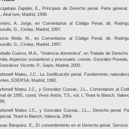
cigalupo Zapater, E., Principios de Derecho penal. Parte general,
., Akal Iure, Madrid, 1998.
rreiro, A. Jorge, en Comentarios al Código Penal, dir. Rodríg
urullo, G., Civitas, Madrid, 1997.
ncio Meliá, M., en Comentarios al Código Penal, dir. Rodríg
urullo, G., Cívitas, Madrid, 1997.
rballo Cuervo, M.A., “Violencia doméstica”, en Tratado de Derecho
milia. Aspectos sustantivos y procesales, coords. González Poveda, 
Gonzálvez Vicente, P., Sepín, Madrid, 2005.
rbonell Mateu, J.C., La Justificación penal. Fundamento, naturalez
entes, EDERSA, Madrid, 1982.
rbonell Mateu J.C., y González Cussac, J.L., Comentarios al Cód
nal de 1995, coord. Vives Antón, T.S., vol. I, Tirant lo Blanch, Valenc
99.
rbonell Mateu J.C., y González Cussac, J.L.,, Derecho penal. Pa
pecial, Tirant lo Blanch, Valencia, 2004.
sas Barquero, E., El consentimiento en el Derecho penal, Servicio