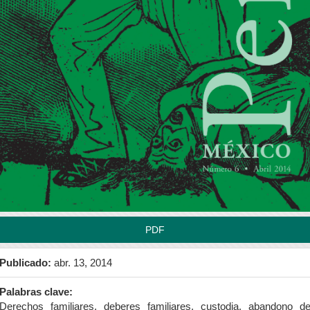
rra
teral
l
tículo
PDF
Publicado:
abr. 13, 2014
Palabras clave:
Derechos familiares, deberes familiares, custodia, abandono d