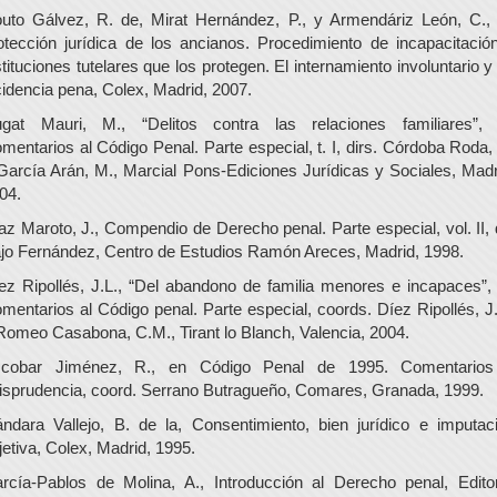
uto Gálvez, R. de, Mirat Hernández, P., y Armendáriz León, C.,
otección jurídica de los ancianos. Procedimiento de incapacitació
stituciones tutelares que los protegen. El internamiento involuntario y
cidencia pena, Colex, Madrid, 2007.
gat Mauri, M., “Delitos contra las relaciones familiares”,
mentarios al Código Penal. Parte especial, t. I, dirs. Córdoba Roda, 
García Arán, M., Marcial Pons-Ediciones Jurídicas y Sociales, Madr
04.
az Maroto, J., Compendio de Derecho penal. Parte especial, vol. II, d
jo Fernández, Centro de Estudios Ramón Areces, Madrid, 1998.
ez Ripollés, J.L., “Del abandono de familia menores e incapaces”,
mentarios al Código penal. Parte especial, coords. Díez Ripollés, J.
Romeo Casabona, C.M., Tirant lo Blanch, Valencia, 2004.
cobar Jiménez, R., en Código Penal de 1995. Comentario
risprudencia, coord. Serrano Butragueño, Comares, Granada, 1999.
ndara Vallejo, B. de la, Consentimiento, bien jurídico e imputac
jetiva, Colex, Madrid, 1995.
rcía-Pablos de Molina, A., Introducción al Derecho penal, Editor