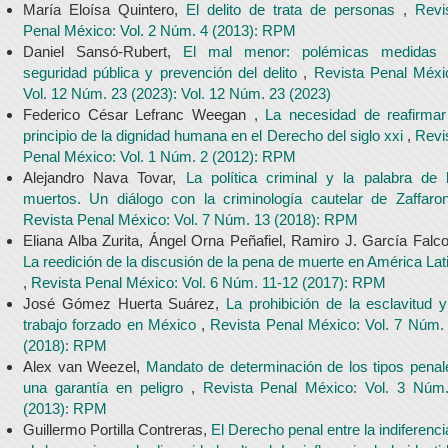
María Eloísa Quintero,
El delito de trata de personas
,
Revi
Penal México: Vol. 2 Núm. 4 (2013): RPM
Daniel Sansó-Rubert,
El mal menor: polémicas medidas
seguridad pública y prevención del delito
,
Revista Penal Méxi
Vol. 12 Núm. 23 (2023): Vol. 12 Núm. 23 (2023)
Federico César Lefranc Weegan ,
La necesidad de reafirmar
principio de la dignidad humana en el Derecho del siglo xxi
,
Revi
Penal México: Vol. 1 Núm. 2 (2012): RPM
Alejandro Nava Tovar,
La política criminal y la palabra de 
muertos. Un diálogo con la criminología cautelar de Zaffaro
Revista Penal México: Vol. 7 Núm. 13 (2018): RPM
Eliana Alba Zurita, Ángel Orna Peñafiel, Ramiro J. García Falco
La reedición de la discusión de la pena de muerte en América Lat
,
Revista Penal México: Vol. 6 Núm. 11-12 (2017): RPM
José Gómez Huerta Suárez,
La prohibición de la esclavitud y
trabajo forzado en México
,
Revista Penal México: Vol. 7 Núm.
(2018): RPM
Alex van Weezel,
Mandato de determinación de los tipos penal
una garantía en peligro
,
Revista Penal México: Vol. 3 Núm
(2013): RPM
Guillermo Portilla Contreras,
El Derecho penal entre la indiferenci