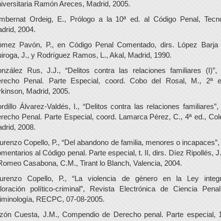
iversitaria Ramón Areces, Madrid, 2005.
mbernat Ordeig, E., Prólogo a la 10ª ed. al Código Penal, Tecn
drid, 2004.
mez Pavón, P., en Código Penal Comentado, dirs. López Barja
iroga, J., y Rodríguez Ramos, L., Akal, Madrid, 1990.
nzález Rus, J.J., “Delitos contra las relaciones familiares (I)”,
recho Penal. Parte Especial, coord. Cobo del Rosal, M., 2ª e
kinson, Madrid, 2005.
rdillo Álvarez-Valdés, I., “Delitos contra las relaciones familiares”,
recho Penal. Parte Especial, coord. Lamarca Pérez, C., 4ª ed., Col
drid, 2008.
urenzo Copello, P., “Del abandono de familia, menores o incapaces”,
mentarios al Código penal. Parte especial, t. II, dirs. Díez Ripollés, J.
Romeo Casabona, C.M., Tirant lo Blanch, Valencia, 2004.
urenzo Copello, P., “La violencia de género en la Ley integr
loración político-criminal”, Revista Electrónica de Ciencia Pena
iminología, RECPC, 07-08-2005.
zón Cuesta, J.M., Compendio de Derecho penal. Parte especial, 