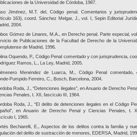
blicaciones de la Universidad de Córdoba, 1987.
so Jiménez, M.T. del, Código penal. Comentarios y jurispruden
rtículo 163), coord. Sánchez Melgar, J., vol. I, Sepin Editorial Jurídi
drid, 2004.
bos Gómez de Linares, M.A., en Derecho penal. Parte especial, vol.
rvicio de Publicaciones de la Facultad de Derecho de la Universi
mplutense de Madrid, 1996.
lina Oquendo, P., Código Penal comentado y con jurisprudencia, coo
dríguez Ramos, L., La Ley, Madrid, 2005.
lmenero Menéndez de Luarca, M., Código Penal comentado, d
nde-Pumpido Ferreiro, C., Bosch, Barcelona, 2004.
rdoba Roda, J., “Detenciones ilegales”, en Anuario de Derecho Pena
encias Penales, t. XII, fascículo III, 1964.
rdoba Roda, J., “El delito de detenciones ilegales en el Código Pe
pañol”, en Anuario de Derecho Penal y Ciencias Penales, t. XI
scículo I, 1965.
rtés Bechiarelli, E., Aspectos de los delitos contra la familia y nu
gulación del delito de sustracción de menores, EDERSA, Madrid, 199