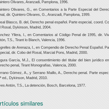
intero Olivares, Aranzadi, Pamplona, 1996.
intero Olivares, G., en Comentarios a la Parte Especial del Dere
nal, dir. Quintero Olivares, G., Aranzadi, Pamplona, 1999.
sal Blasco, B. del, Derecho penal español. Parte especial, coord. C
l Rosal, Dykinson, Madrid, 2004.
nchez Yllera, I., en Comentarios al Código Penal de 1995, dir. Vi
tón, T.S., Tirant lo Blanch, Valencia, 1996.
grelles de Arenaza, I., en Compendio de Derecho Penal Español. Pa
pecial, dir. Cobo del Rosal, Marcial Pons, Madrid, 2000.
gura García, M.J., El consentimiento del titular del bien jurídico en
recho penal, Tirant Monografías, Valencia, 2000.
rrano Gómez, A., y Serrano Maillo, A., Derecho penal. Parte especi
ª ed., Dykinson, Madrid, 2010.
ves Antón, T.S., La detención, Bosch, Barcelona, 1977.
rtículos similares