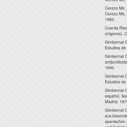
Cerezo Mir, 
Cerezo Mir,
1982.
Cuerda Riezu
orígenes), 
Gimbernat Or
Estudios de
Gimbernat O
antijuridici
1990.
Gimbernat Or
Estudios de
Gimbernat O
español, Se
Madrid, 1979
Gimbernat O
aus besonder
spanischen S