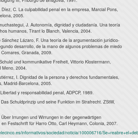
digung III, Friburgo de Brisgovia, 1991.
Díez, C. La culpabilidad penal en la empresa, Marcial Pons,
elona, 2005.
uchastegui, J. Autonomía, dignidad y ciudadanía. Una teoría
chos humanos, Tirant lo Blanch, Valencia, 2004.
Sánchez Lázaro, F. Una teoría de la argumentación jurídico-
egundo desarrollo, de la mano de algunos problemas de miedo
, Comares, Granada, 2009.
Schuld und kommunikative Freiheit, Vittorio Klostermann,
el Meno, 2004.
tiérrez, I. Dignidad de la persona y derechos fundamentales,
s, Madrid-Barcelona, 2005.
. Libertad y responsabilidad penal, ADPCP, 1989.
. Das Schuldprinzip und seine Funktion im Strafrecht. ZStW,
J. Über Irrungen und Wirrungen in der gegenwärtigen
 en Festschrift für Harro Otto, Carl Heymann, Colonia, 2007.
telecinco.es/informativos/sociedad/noticia/100006716/Se+reabre+el+