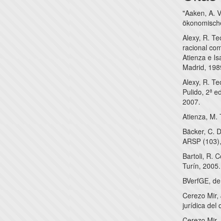
"Aaken, A. 
ökonomisch
Alexy, R. Te
racional com
Atienza e Is
Madrid, 198
Alexy, R. Te
Pulido, 2ª e
2007.
Atienza, M. 
Bäcker, C. D
ARSP (103),
Bartoli, R. 
Turín, 2005.
BVerfGE, de
Cerezo Mir, 
jurídica del
Cerezo Mir, 