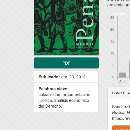
presenta un 
Descargas
PDF
Publicado:
abr. 23, 2012
Detal
Palabras clave:
CÓMO CIT
culpabilidad, argumentación
del
jurídica, análisis económico
del Derecho.
Sánchez L
artícu
Revista P
https://re