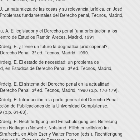
J. La naturaleza de las cosas y su relevancia jurídica, en José
 Problemas fundamentales del Derecho penal, Tecnos, Madrid,
, A, El legislador y el Derecho penal (una orientación a los
Centro de Estudios Ramón Areces, Madrid, 1991.
deig, E. ¿Tiene un futuro la dogmática jurídicopenal?,
 Derecho Penal, 3ª ed. Tecnos, Madrid, 1990.
rdeig, E. El estado de necesidad: un problema de
dad, en Estudios de Derecho Penal, 3ª ed. Tecnos, Madrid,
deig, E. El sistema del Derecho penal en la actualidad,
 Derecho Penal, 3ª ed. Tecnos, Madrid, 1990 (p.p. 176-179).
rdeig, E. Introducción a la parte general del Derecho Penal
cción de Publicaciones de la Universidad Complutense,
 (p.p. 61-63).
rdeig, E. Rechtfertigung und Entschuldigung bei. Befreiung
en Notlagen (Notwehr, Notstand, Pflichtenkollision) im
trafrecht, en Albin Eser y Walter Perron (eds.), Rechtferigung