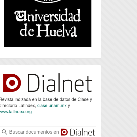
index
Revista indizada en la base de datos de Clase y
directorio Latindex,
clase.unam.mx
y
www.latindex.org