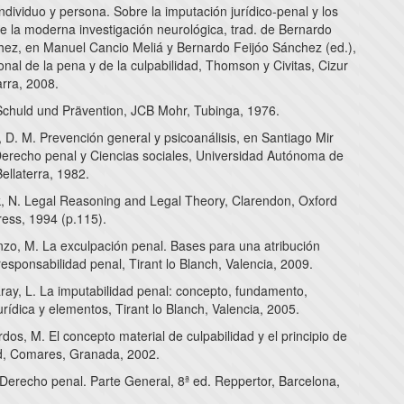
ndividuo y persona. Sobre la imputación jurídico-penal y los
e la moderna investigación neurológica, trad. de Bernardo
hez, en Manuel Cancio Meliá y Bernardo Feijóo Sánchez (ed.),
onal de la pena y de la culpabilidad, Thomson y Civitas, Cizur
rra, 2008.
Schuld und Prävention, JCB Mohr, Tubinga, 1976.
 D. M. Prevención general y psicoanálisis, en Santiago Mir
 Derecho penal y Ciencias sociales, Universidad Autónoma de
ellaterra, 1982.
 N. Legal Reasoning and Legal Theory, Clarendon, Oxford
ress, 1994 (p.115).
nzo, M. La exculpación penal. Bases para una atribución
responsabilidad penal, Tirant lo Blanch, Valencia, 2009.
ray, L. La imputabilidad penal: concepto, fundamento,
urídica y elementos, Tirant lo Blanch, Valencia, 2005.
os, M. El concepto material de culpabilidad y el principio de
dad, Comares, Granada, 2002.
 Derecho penal. Parte General, 8ª ed. Reppertor, Barcelona,