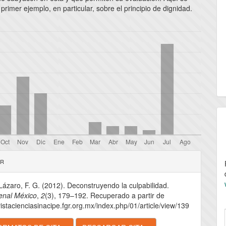
primer ejemplo, en particular, sobre el principio de dignidad.
les
AR
ázaro, F. G. (2012). Deconstruyendo la culpabilidad.
lo
enal México
,
2
(3), 179–192. Recuperado a partir de
vistacienciasinacipe.fgr.org.mx/index.php/01/article/view/139