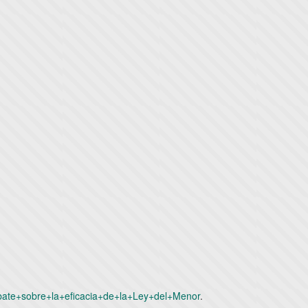
debate+sobre+la+eficacia+de+la+Ley+del+Menor
.