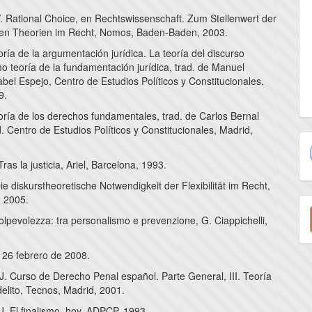
V. Rational Choice, en Rechtswissenschaft. Zum Stellenwert der
en Theorien im Recht, Nomos, Baden-Baden, 2003.
oría de la argumentación jurídica. La teoría del discurso
o teoría de la fundamentación jurídica, trad. de Manuel
abel Espejo, Centro de Estudios Políticos y Constitucionales,
9.
oría de los derechos fundamentales, trad. de Carlos Bernal
d. Centro de Estudios Políticos y Constitucionales, Madrid,
Tras la justicia, Ariel, Barcelona, 1993.
ie diskurstheoretische Notwendigkeit der Flexibilität im Recht,
E
 2005.
Colpevolezza: tra personalismo e prevenzione, G. Ciappichelli,
u
a
 26 febrero de 2008.
J. Curso de Derecho Penal español. Parte General, III. Teoría
 delito, Tecnos, Madrid, 2001.
J. El finalismo, hoy, ADPCP, 1993.