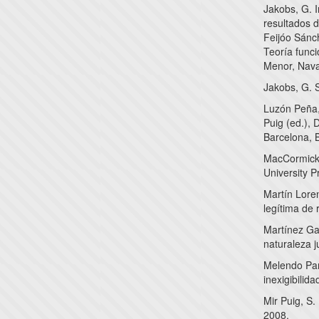
Jakobs, G. I
resultados d
Feijóo Sánc
Teoría funci
Menor, Nava
Jakobs, G. 
Luzón Peña,
Puig (ed.),
Barcelona, B
MacCormick,
University P
Martín Lore
legítima de 
Martínez Ga
naturaleza j
Melendo Pard
inexigibili
Mir Puig, S.
2008.