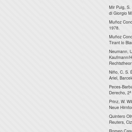
Mir Puig, S.
di Giorgio M
Muñoz Conde
1978.
Muñoz Conde
Tirant lo Bl
Neumann, U.
Kaufmann/H
Rechtstheori
Niño, C. S.
Ariel, Barce
Peces-Barba
Derecho, 2ª 
Prinz, W. Wi
Neue Hirnfo
Quintero Ol
Reuters, Ci
Romeo Casab