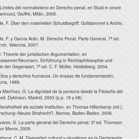
 Límites del normativismo en Derecho penal, en Studi in onore
arinucci, Giuffrè, Milán, 2006.
, F. Über den materiellen Schuldbegriff. Goltdammer’s Archiv,
, F. y García Arán, M. Derecho Penal. Parte General, 7ª ed.
anch, Valencia, 2007.
 Theorie der juristischen Argumentation, en
assemer/Neumann, Einführung in Rechtsphilosophie und
e der Gegenwart, 7ª ed. C. F. Müller, Heidelberg, 2004.
 Ética y derechos humanos. Un ensayo de fundamentación,
lona, 1989.
 Martínez, G. La dignidad de la persona desde la Filosofía del
ed. Dykinson, Madrid, 2003 (p.p. 18 y 68).
llensfreiheit als soziale Institution, en Thomas Hillenkamp (ed.),
rschung–Neues Strafrecht?, Nomos, Baden-Baden, 2006.
ivares, G. La parte general del Derecho penal, 3ª ed. Thomson
zur Menor, 2009.
ona, C, M. Diversidad cultural y pluralismo en la Declaración