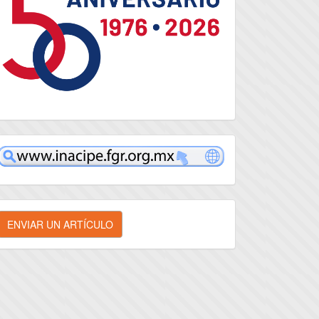
inacipe
nviar
ENVIAR UN ARTÍCULO
n
rtículo