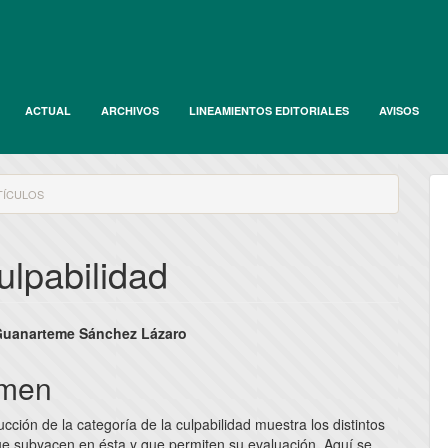
ACTUAL
ARCHIVOS
LINEAMIENTOS EDITORIALES
AVISOS
ÍCULOS
ulpabilidad
nido
Guanarteme Sánchez Lázaro
pal
men
cción de la categoría de la culpabilidad muestra los distintos
lo
que subyacen en ésta y que permiten su evaluación. Aquí se