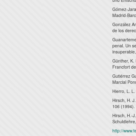
und Entschul
Gómez-Jara 
Madrid-Barc
González Am
de los dere
Guanarteme 
penal. Un s
insuperable
Günther, K. 
Francfort d
Gutiérrez Gu
Marcial Pon
Hierro, L. L
Hirsch, H. J
106 (1994).
Hirsch, H.-
Schuldlehre,
http://www.