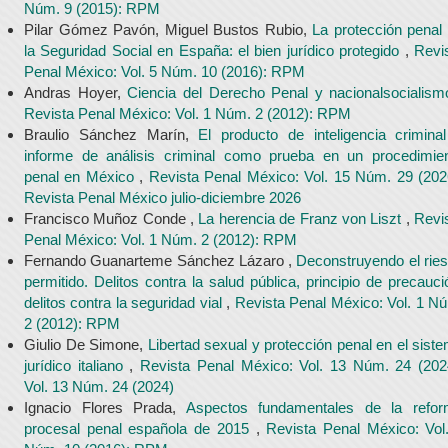
Núm. 9 (2015): RPM
Pilar Gómez Pavón, Miguel Bustos Rubio,
La protección penal
la Seguridad Social en España: el bien jurídico protegido
,
Revi
Penal México: Vol. 5 Núm. 10 (2016): RPM
Andras Hoyer,
Ciencia del Derecho Penal y nacionalsocialis
Revista Penal México: Vol. 1 Núm. 2 (2012): RPM
Braulio Sánchez Marín,
El producto de inteligencia crimina
informe de análisis criminal como prueba en un procedimie
penal en México
,
Revista Penal México: Vol. 15 Núm. 29 (202
Revista Penal México julio-diciembre 2026
Francisco Muñoz Conde ,
La herencia de Franz von Liszt
,
Revi
Penal México: Vol. 1 Núm. 2 (2012): RPM
Fernando Guanarteme Sánchez Lázaro ,
Deconstruyendo el rie
permitido. Delitos contra la salud pública, principio de precauci
delitos contra la seguridad vial
,
Revista Penal México: Vol. 1 N
2 (2012): RPM
Giulio De Simone,
Libertad sexual y protección penal en el sist
jurídico italiano
,
Revista Penal México: Vol. 13 Núm. 24 (202
Vol. 13 Núm. 24 (2024)
Ignacio Flores Prada,
Aspectos fundamentales de la refo
procesal penal española de 2015
,
Revista Penal México: Vol