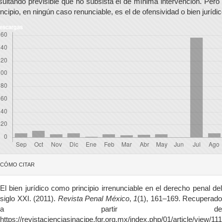
sultando previsible que no subsista el de mínima intervención. Pero
incipio, en ningún caso renunciable, es el de ofensividad o bien jurídic
escargas
etalles
CÓMO CITAR
el
rtículo
El bien jurídico como principio irrenunciable en el derecho penal del
siglo XXI. (2011).
Revista Penal México
,
1
(1), 161–169. Recuperado
a partir de
https://revistacienciasinacipe.fgr.org.mx/index.php/01/article/view/111