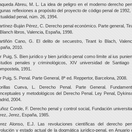
queda Abreu, M. L. La idea de peligro en el moderno derecho pen
gunas reflexiones a propósito del proyecto de código penal de 1992,
tualidad penal, núm. 26, 1994.
rtínez-Buján Pérez, C. Derecho penal económico. Parte general, Tir
 Blanch libros, Valencia, España, 1998.
rtiñón Cano, G. El delito de secuestro, Tirant lo Blach, Valenc
paña, 2010.
r Puig, S. Bien jurídico y bien jurídico penal como límite al ius punien
tudios penales y criminológicos, XIV universidad de Santiago
mpostela, 1991.
r Puig, S. Penal. Parte General, 8ª ed. Reppertor, Barcelona, 2008.
rillas Cueva, L. Derecho Penal. Parte General. Fundament
nceptuales y metodológicos del Derecho Penal. Ley Penal, Dykins
drid, 2004.
ñoz Conde, F. Derecho penal y control social, Fundación universita
rez, Jerez, España, 1985.
rez Alonso, E.J. Las revoluciones científicas del derecho pen
olución y estado actual de la dogmática jurídico-penal, en Anuario 