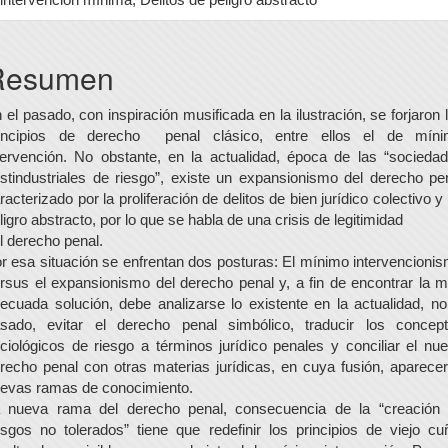
ontenido
Resumen
rincipal
el
 el pasado, con inspiración musificada en la ilustración, se forjaron 
incipios de derecho penal clásico, entre ellos el de mín
rtículo
tervención. No obstante, en la actualidad, época de las “socieda
stindustriales de riesgo”, existe un expansionismo del derecho pe
racterizado por la proliferación de delitos de bien jurídico colectivo y
ligro abstracto, por lo que se habla de una crisis de legitimidad
l derecho penal.
r esa situación se enfrentan dos posturas: El mínimo intervencioni
rsus el expansionismo del derecho penal y, a fin de encontrar la 
ecuada solución, debe analizarse lo existente en la actualidad, no
sado, evitar el derecho penal simbólico, traducir los concep
ciológicos de riesgo a términos jurídico penales y conciliar el nu
recho penal con otras materias jurídicas, en cuya fusión, aparece
evas ramas de conocimiento.
 nueva rama del derecho penal, consecuencia de la “creación
esgos no tolerados” tiene que redefinir los principios de viejo cu