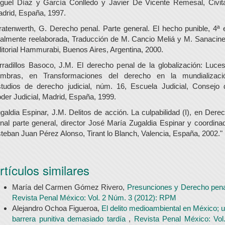
guel Díaz y García Conlledo y Javier De Vicente Remesal, Civit
drid, España, 1997.
ratenwerth, G. Derecho penal. Parte general. El hecho punible, 4ª 
talmente reelaborada, Traducción de M. Cancio Meliá y M. Sanacinet
itorial Hammurabi, Buenos Aires, Argentina, 2000.
rradillos Basoco, J.M. El derecho penal de la globalización: Luce
mbras, en Transformaciones del derecho en la mundializaci
tudios de derecho judicial, núm. 16, Escuela Judicial, Consejo 
der Judicial, Madrid, España, 1999.
galdia Espinar, J.M. Delitos de acción. La culpabilidad (I), en Dere
nal parte general, director José María Zugaldia Espinar y coordina
teban Juan Pérez Alonso, Tirant lo Blanch, Valencia, España, 2002."
rtículos similares
María del Carmen Gómez Rivero,
Presunciones y Derecho pen
Revista Penal México: Vol. 2 Núm. 3 (2012): RPM
Alejandro Ochoa Figueroa,
El delito medioambiental en México; 
barrera punitiva demasiado tardía
,
Revista Penal México: Vol