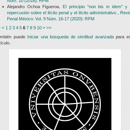
Núm. 10 (2016): RPM
Alejandro Ochoa Figueroa,
El principio “non bis in idem” y
repercusión sobre el ilícito penal y el ilícito administrativo
,
Revi
Penal México: Vol. 9 Núm. 16-17 (2020): RPM
<
<
1
2
3
4
5
6
7
8
9
10
>
>>
ambién puede
Iniciar una búsqueda de similitud avanzada
para e
tículo.
universidad