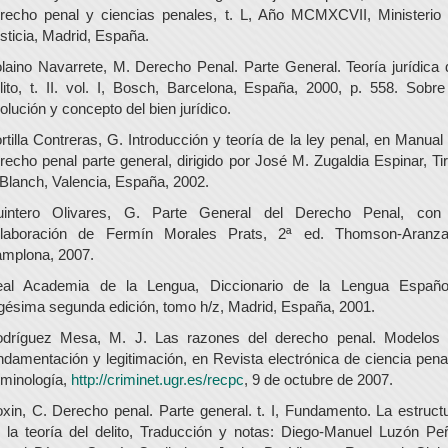
recho penal y ciencias penales, t. L, Año MCMXCVII, Ministerio
sticia, Madrid, España.
laino Navarrete, M. Derecho Penal. Parte General. Teoría jurídica 
lito, t. II. vol. I, Bosch, Barcelona, España, 2000, p. 558. Sobre
olución y concepto del bien jurídico.
rtilla Contreras, G. Introducción y teoría de la ley penal, en Manual
recho penal parte general, dirigido por José M. Zugaldia Espinar, Ti
 Blanch, Valencia, España, 2002.
intero Olivares, G. Parte General del Derecho Penal, con
laboración de Fermín Morales Prats, 2ª ed. Thomson-Aranza
mplona, 2007.
al Academia de la Lengua, Diccionario de la Lengua Españo
gésima segunda edición, tomo h/z, Madrid, España, 2001.
dríguez Mesa, M. J. Las razones del derecho penal. Modelos
ndamentación y legitimación, en Revista electrónica de ciencia pena
iminología,
http://criminet.ugr.es/recpc
, 9 de octubre de 2007.
xin, C. Derecho penal. Parte general. t. I, Fundamento. La estruct
 la teoría del delito, Traducción y notas: Diego-Manuel Luzón Pe