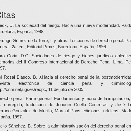
itas
eck, U. La sociedad del riesgo. Hacia una nueva modernidad. Paid
rcelona, España, 1998.
rdugo Gómez de la Torre, I. y otros. Lecciones de derecho penal. Pa
neral, 2a. ed., Editorial Praxis, Barcelona, España, 1999.
ro Coria, D.C. Sociedades de riesgo y bienes jurídicos colectiv
morias del II Congreso Internacional de Derecho Penal, Lima, Pe
97.
l Rosal Blasco, B. ¿Hacia el derecho penal de la postmodernida
evista electrónica de ciencia penal y criminologí
tp://criminet,ugr.es/recpc, 11 de julio de 2009.
recho penal. Parte general. Fundamentos y teoría de la imputación,
. corregida, traducción de Joaquín Cuello Contreras y José L
rrano González de Murillo, Marcial Pons ediciones jurídicas, Madr
paña, 1997.
eijo Sánchez, B. Sobre la administrativización del derecho penal en