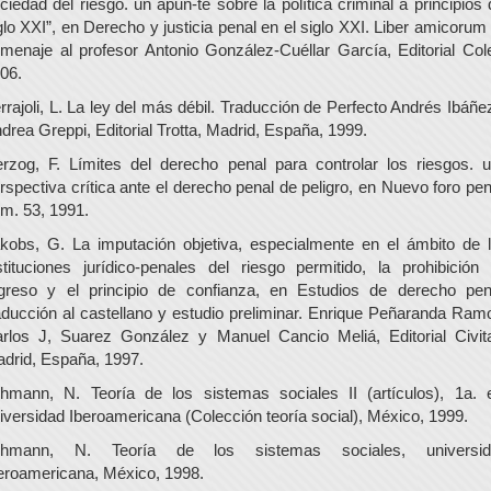
ciedad del riesgo. un apun-te sobre la política criminal a principios 
glo XXI”, en Derecho y justicia penal en el siglo XXI. Liber amicorum
menaje al profesor Antonio González-Cuéllar García, Editorial Col
06.
rrajoli, L. La ley del más débil. Traducción de Perfecto Andrés Ibáñe
drea Greppi, Editorial Trotta, Madrid, España, 1999.
rzog, F. Límites del derecho penal para controlar los riesgos. 
rspectiva crítica ante el derecho penal de peligro, en Nuevo foro pen
m. 53, 1991.
kobs, G. La imputación objetiva, especialmente en el ámbito de 
stituciones jurídico-penales del riesgo permitido, la prohibición
greso y el principio de confianza, en Estudios de derecho pen
aducción al castellano y estudio preliminar. Enrique Peñaranda Ram
rlos J, Suarez González y Manuel Cancio Meliá, Editorial Civit
drid, España, 1997.
hmann, N. Teoría de los sistemas sociales II (artículos), 1a. 
iversidad Iberoamericana (Colección teoría social), México, 1999.
uhmann, N. Teoría de los sistemas sociales, universid
eroamericana, México, 1998.