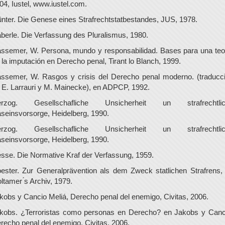
04, Iustel, www.iustel.com.
nter. Die Genese eines Strafrechtstatbestandes, JUS, 1978.
berle. Die Verfassung des Pluralismus, 1980.
ssemer, W. Persona, mundo y responsabilidad. Bases para una teo
 la imputación en Derecho penal, Tirant lo Blanch, 1999.
ssemer, W. Rasgos y crisis del Derecho penal moderno. (traducc
 E. Larrauri y M. Mainecke), en ADPCP, 1992.
erzog. Gesellschafliche Unsicherheit un strafrechtlic
seinsvorsorge, Heidelberg, 1990.
erzog. Gesellschafliche Unsicherheit un strafrechtlic
seinsvorsorge, Heidelberg, 1990.
sse. Die Normative Kraf der Verfassung, 1959.
ester. Zur Generalprävention als dem Zweck statlichen Strafrens,
ltamer ́s Archiv, 1979.
kobs y Cancio Meliá, Derecho penal del enemigo, Civitas, 2006.
kobs. ¿Terroristas como personas en Derecho? en Jakobs y Canc
recho penal del enemigo, Civitas, 2006.