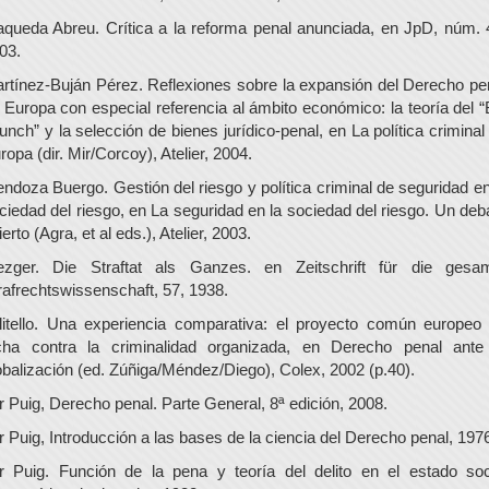
queda Abreu. Crítica a la reforma penal anunciada, en JpD, núm. 
03.
rtínez-Buján Pérez. Reflexiones sobre la expansión del Derecho pe
 Europa con especial referencia al ámbito económico: la teoría del “
unch” y la selección de bienes jurídico-penal, en La política criminal
ropa (dir. Mir/Corcoy), Atelier, 2004.
ndoza Buergo. Gestión del riesgo y política criminal de seguridad en
ciedad del riesgo, en La seguridad en la sociedad del riesgo. Un deb
ierto (Agra, et al eds.), Atelier, 2003.
zger. Die Straftat als Ganzes. en Zeitschrift für die gesa
rafrechtswissenschaft, 57, 1938.
litello. Una experiencia comparativa: el proyecto común europeo
cha contra la criminalidad organizada, en Derecho penal ante
obalización (ed. Zúñiga/Méndez/Diego), Colex, 2002 (p.40).
r Puig, Derecho penal. Parte General, 8ª edición, 2008.
r Puig, Introducción a las bases de la ciencia del Derecho penal, 197
r Puig. Función de la pena y teoría del delito en el estado soc