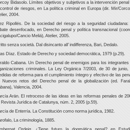
rcoy Bidasolo. Límites objetivos y subjetivos a la intervención penal
 control de riesgos, en La política criminal en Europa (dir. Mir/Corco
elier, 2004.
ez Ripollés. De la sociedad del riesgo a la seguridad ciudadana:
bate desenfocado, en Derecho penal y política transnacional (coor
cigalupo/Cancio Meliá), Atelier, 2005.
ritto senza società. Dal disincanto all’ indifferenza, Bari, Dedalo.
ías Díaz. Estado de Derecho y sociedad democrática, 1979 (p.29).
raldo Cabana. Un Derecho penal de enemigos para los integrantes
ganizaciones criminales. La Ley Orgánica 7/2003, de 30 de junio,
didas de reforma para el cumplimiento íntegro y efectivo de las pen
 Nuevos retos del Derecho penal de la globalización (ed. Fara
bana), Valencia, 2004.
rcía Arán. El retroceso de las ideas en las reformas penales de 20
 Revista Jurídica de Catalunya, núm. 2, 2005 (p.59).
rcía de Enterría. La Constitución como norma jurídica, 1982.
rofalo, La criminología, 1885.
mbernat Ordeig. ¿Tiene futuro la dogmática penal? en Estud