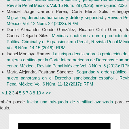
Revista Penal México: Vol. 15 Núm. 28 (2026): enero-junio 2026
Manuel Jorge Carreón Perea, Carla Elena Solís Echegoy
Migración, derechos humanos y delito y seguridad
,
Revista Pe
México: Vol. 12 Núm. 22 (2023): RPM
Daniel Alexander Conde González, Ricardo Colin García, J
Carlos Delgado Siles,
Medidas cautelares como producto de
Política Criminal y el Expansionismo Penal
,
Revista Penal Méxi
Vol. 8 Núm. 14-15 (2019): RPM
Isabel Montoya Ramos,
La jurisprudencia sobre la protección de 
mujeres emitida por la Corte Interamericana de Derechos Huma
contra México
,
Revista Penal México: Vol. 3 Núm. 5 (2013): R
María Alejandra Pastrana Sánchez,
Seguridad y orden público:
nuevo panorama en el Derecho sancionador español
,
Revi
Penal México: Vol. 6 Núm. 11-12 (2017): RPM
<
<
1
2
3
4
5
6
7
8
9
10
>
>>
ambién puede
Iniciar una búsqueda de similitud avanzada
para e
tículo.
universidad