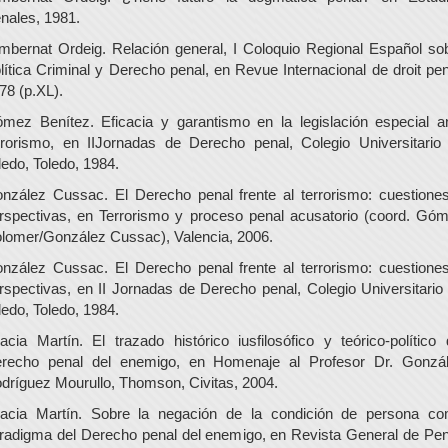
nales, 1981.
mbernat Ordeig. Relación general, I Coloquio Regional Español so
lítica Criminal y Derecho penal, en Revue Internacional de droit pen
78 (p.XL).
mez Benítez. Eficacia y garantismo en la legislación especial an
rrorismo, en IIJornadas de Derecho penal, Colegio Universitario
ledo, Toledo, 1984.
nzález Cussac. El Derecho penal frente al terrorismo: cuestione
rspectivas, en Terrorismo y proceso penal acusatorio (coord. Gó
lomer/González Cussac), Valencia, 2006.
nzález Cussac. El Derecho penal frente al terrorismo: cuestione
rspectivas, en II Jornadas de Derecho penal, Colegio Universitario
ledo, Toledo, 1984.
acia Martín. El trazado histórico iusfilosófico y teórico-político 
recho penal del enemigo, en Homenaje al Profesor Dr. Gonzá
dríguez Mourullo, Thomson, Civitas, 2004.
acia Martín. Sobre la negación de la condición de persona c
radigma del Derecho penal del enemigo, en Revista General de Pen