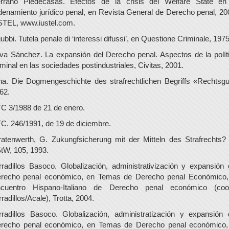
rrano Piedecasas. Efectos de la crisis del Welfare State en
denamiento jurídico penal, en Revista General de Derecho penal, 20
STEL, www.iustel.com.
ubbi. Tutela penale di ‘interessi difussi’, en Questione Criminale, 1975
lva Sánchez. La expansión del Derecho penal. Aspectos de la polít
iminal en las sociedades postindustriales, Civitas, 2001.
na. Die Dogmengeschichte des strafrechtlichen Begriffs «Rechtsgu
62.
C 3/1988 de 21 de enero.
C. 246/1991, de 19 de diciembre.
ratenwerth, G. Zukungfsicherung mit der Mitteln des Strafrechts?
tW, 105, 1993.
rradillos Basoco. Globalización, administrativización y expansión 
recho penal económico, en Temas de Derecho penal Económico, 
cuentro Hispano-Italiano de Derecho penal económico (coo
rradillos/Acale), Trotta, 2004.
rradillos Basoco. Globalización, administratización y expansión 
recho penal económico, en Temas de Derecho penal económico, 