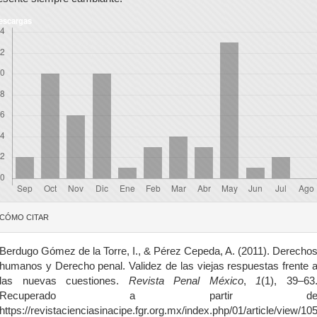
escargas
etalles
CÓMO CITAR
el
rtículo
Berdugo Gómez de la Torre, I., & Pérez Cepeda, A. (2011). Derecho
humanos y Derecho penal. Validez de las viejas respuestas frente 
las nuevas cuestiones.
Revista Penal México
,
1
(1), 39–63
Recuperado a partir d
https://revistacienciasinacipe.fgr.org.mx/index.php/01/article/view/10