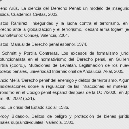
eno Arús. La ciencia del Derecho Penal: un modelo de inseguri
rídica, Cuadernos Civitas, 2003.
stos Ramírez. Inseguridad y la lucha contra el terrorismo, en
recho ante la globalización y el terrorismo, “cedant arma togae” (e
sano/Muñoz Conde), Valencia, 2004.
stos. Manual de Derecho penal español, 1974.
 Schmitt y Portilla Contreras. Los excesos de formalismo juríd
ofuncionalista en el normativismo del Derecho penal, en Guille
rtilla (coord.), Mutaciones de Leviatán. Legitimación de los nue
delos penales, universidad Internacional de Andalucía. Akal, 2005.
ncio Meliá ‘Derecho penal’ del enemigo y delitos de terrorismo. Algu
nsideraciones sobre la regulación de las infracciones en materia
rrorismo en el Código penal español después de la LO 7/2000, en J
m. 40, 2002 (p.21).
bo. La crisis del Estado social, 1986.
rcoy Bidasolo. Delitos de peligro y protección de bienes jurídi
nales supraindividuales, Valencia, 1999.