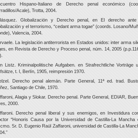
cuentro Hispano-Italiano de Derecho penal económico (coo
rradillos/Acale), Trotta, 2004.
lásquez. Globalización y Derecho penal, en El derecho ante
obalización y el terrorismo, “cedant arma togae” (coords. Losano/Mu
nde), Valencia, 2004.
rvaele. La legislación antiterrorista en Estados unidos: inter arma sil
ges, en Revista de Derecho y Proceso penal, núm. 14, 2005 (p.p.11
).
n Listz. Kriminalpolitische Aufgaben. en Strafrechtliche Vorträge 
fsätze, t. I, Berlín, 1905, reimpresión 1970.
lzel. Derecho penal alemán. Parte General, 11ª ed. trad. Bust
ñez, Santiago de Chile, 1970.
ffaroni, Alagia y Slokar. Derecho penal. Parte General, EDIAR, Bue
res, 2000.
ffaroni. Derecho penal liberal y sus enemigos, en Investidura c
ctor “Honoris Causa por la Universidad de Castilla-La Mancha 
cmo. Sr. D. Eugenio Raúl Zaffaroni, universidad de Castilla-La Manc
04."