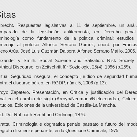
itas
lbrecht. Respuestas legislativas al 11 de septiembre. un análi
mparado de la legislación antiterrorista, en Derecho pena
iminología como fundamento de la política criminal: estudios
menaje al profesor Alfonso Serrano Gómez, coord. por Franci
eno Arús, José Luis Guzmán Dalbora, Alfonso Serrano Maíllo, 2006.
exander y Smith. Social Science and Salvation: Risk Society
thical Discourse, en Zeitschrift für Soziologie, 25(4), 1996 (p.259).
itua. Seguridad insegura, el concepto jurídico de seguridad hum
ntra el discurso bélico, en RGDP, núm. 5, 2006 (p.13).
royo Zapatero. Presentación, en Crítica y justificación del Dere
nal en el cambio de siglo (Arroyo/Neumann/Nietocoords.), Colecc
tudios, Ediciones de la universidad de Castilla-La Mancha.
zt. Der Ruf nach Recht und Ordnung, 1976.
ratta. Criminologia e dogmatica penale passato e futuro del mode
tegrato di scienze penaliste, en la Questione Criminale, 1979.