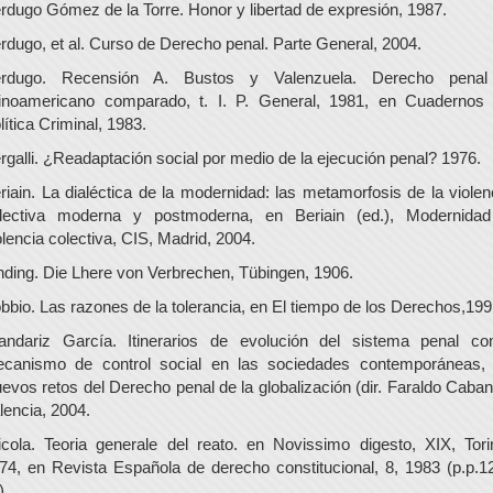
rdugo Gómez de la Torre. Honor y libertad de expresión, 1987.
rdugo, et al. Curso de Derecho penal. Parte General, 2004.
rdugo. Recensión A. Bustos y Valenzuela. Derecho pena
tinoamericano comparado, t. I. P. General, 1981, en Cuadernos
lítica Criminal, 1983.
rgalli. ¿Readaptación social por medio de la ejecución penal? 1976.
riain. La dialéctica de la modernidad: las metamorfosis de la violen
lectiva moderna y postmoderna, en Beriain (ed.), Modernida
olencia colectiva, CIS, Madrid, 2004.
nding. Die Lhere von Verbrechen, Tübingen, 1906.
bbio. Las razones de la tolerancia, en El tiempo de los Derechos,199
andariz García. Itinerarios de evolución del sistema penal c
canismo de control social en las sociedades contemporáneas,
evos retos del Derecho penal de la globalización (dir. Faraldo Caban
lencia, 2004.
icola. Teoria generale del reato. en Novissimo digesto, XIX, Tori
74, en Revista Española de derecho constitucional, 8, 1983 (p.p.1
).