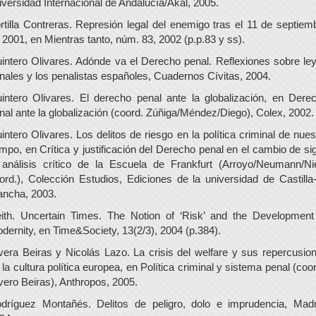
iversidad Internacional de Andalucía/Akal, 2005.
rtilla Contreras. Represión legal del enemigo tras el 11 de septiem
 2001, en Mientras tanto, núm. 83, 2002 (p.p.83 y ss).
intero Olivares. Adónde va el Derecho penal. Reflexiones sobre le
nales y los penalistas españoles, Cuadernos Cívitas, 2004.
intero Olivares. El derecho penal ante la globalización, en Dere
nal ante la globalización (coord. Zúñiga/Méndez/Diego), Colex, 2002.
intero Olivares. Los delitos de riesgo en la política criminal de nues
empo, en Crítica y justificación del Derecho penal en el cambio de sig
 análisis crítico de la Escuela de Frankfurt (Arroyo/Neumann/Ni
ord.), Colección Estudios, Ediciones de la universidad de Castilla
ncha, 2003.
ith. Uncertain Times. The Notion of ‘Risk’ and the Development
dernity, en Time&Society, 13(2/3), 2004 (p.384).
vera Beiras y Nicolás Lazo. La crisis del welfare y sus repercusio
 la cultura política europea, en Política criminal y sistema penal (coor
vero Beiras), Anthropos, 2005.
dríguez Montañés. Delitos de peligro, dolo e imprudencia, Madr