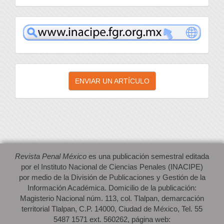
inacipe
Enviar
ENVIAR UN ARTÍCULO
un
artículo
Revista Penal México
es una publicación semestral editada
por el Instituto Nacional de Ciencias Penales (INACIPE)
por medio de la División de Publicaciones y Gestión de la
Información Académica. Domicilio de la publicación:
Magisterio Nacional núm. 113, col. Tlalpan, demarcación
territorial Tlalpan, C.P. 14000, Ciudad de México, Tel. 55
5487 1571 ext. 560262, página web: