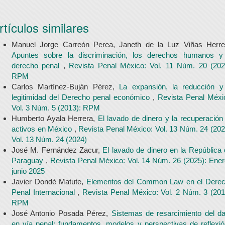
rtículos similares
Manuel Jorge Carreón Perea, Janeth de la Luz Viñas Herre
Apuntes sobre la discriminación, los derechos humanos y
derecho penal
,
Revista Penal México: Vol. 11 Núm. 20 (202
RPM
Carlos Martínez-Buján Pérez,
La expansión, la reducción y
legitimidad del Derecho penal económico
,
Revista Penal Méxi
Vol. 3 Núm. 5 (2013): RPM
Humberto Ayala Herrera,
El lavado de dinero y la recuperación
activos en México
,
Revista Penal México: Vol. 13 Núm. 24 (202
Vol. 13 Núm. 24 (2024)
José M. Fernández Zacur,
El lavado de dinero en la República 
Paraguay
,
Revista Penal México: Vol. 14 Núm. 26 (2025): Ener
junio 2025
Javier Dondé Matute,
Elementos del Common Law en el Dere
Penal Internacional
,
Revista Penal México: Vol. 2 Núm. 3 (201
RPM
José Antonio Posada Pérez,
Sistemas de resarcimiento del d
en vía penal: fundamentos, modelos y perspectivas de reflexi