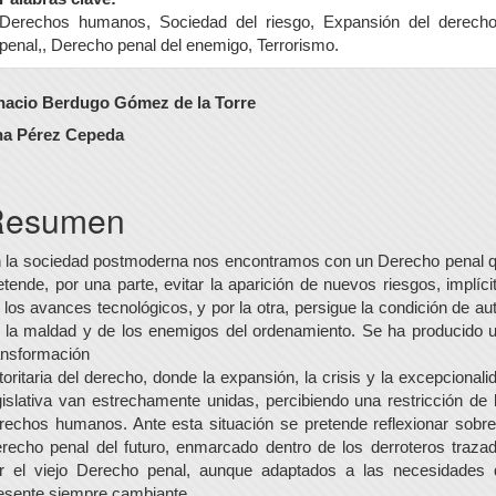
Derechos humanos, Sociedad del riesgo, Expansión del derech
penal,, Derecho penal del enemigo, Terrorismo.
ontenido
nacio Berdugo Gómez de la Torre
rincipal
a Pérez Cepeda
el
rtículo
Resumen
 la sociedad postmoderna nos encontramos con un Derecho penal 
etende, por una parte, evitar la aparición de nuevos riesgos, implíci
 los avances tecnológicos, y por la otra, persigue la condición de aut
 la maldad y de los enemigos del ordenamiento. Se ha producido 
ansformación
toritaria del derecho, donde la expansión, la crisis y la excepcionali
gislativa van estrechamente unidas, percibiendo una restricción de 
rechos humanos. Ante esta situación se pretende reflexionar sobre
recho penal del futuro, enmarcado dentro de los derroteros traza
r el viejo Derecho penal, aunque adaptados a las necesidades 
esente siempre cambiante.