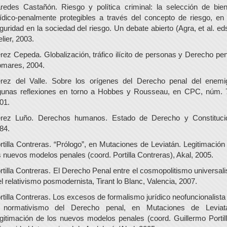
redes Castañón. Riesgo y política criminal: la selección de bie
rídico-penalmente protegibles a través del concepto de riesgo, en
guridad en la sociedad del riesgo. Un debate abierto (Agra, et al. eds
elier, 2003.
rez Cepeda. Globalización, tráfico ilícito de personas y Derecho pen
mares, 2004.
rez del Valle. Sobre los orígenes del Derecho penal del enemi
gunas reflexiones en torno a Hobbes y Rousseau, en CPC, núm. 
01.
rez Luño. Derechos humanos. Estado de Derecho y Constituci
84.
rtilla Contreras. “Prólogo”, en Mutaciones de Leviatán. Legitimación
s nuevos modelos penales (coord. Portilla Contreras), Akal, 2005.
rtilla Contreras. El Derecho Penal entre el cosmopolitismo universali
el relativismo posmodernista, Tirant lo Blanc, Valencia, 2007.
rtilla Contreras. Los excesos de formalismo jurídico neofuncionalista
 normativismo del Derecho penal, en Mutaciones de Leviat
gitimación de los nuevos modelos penales (coord. Guillermo Portill