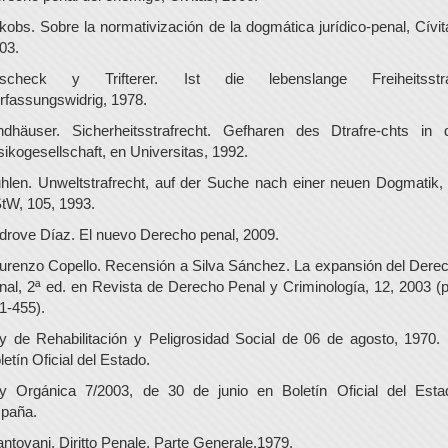
kobs. Sobre la normativización de la dogmática jurídico-penal, Cívit
03.
scheck y Trifterer. Ist die lebenslange Freiheitsstr
rfassungswidrig, 1978.
ndhäuser. Sicherheitsstrafrecht. Gefharen des Dtrafre-chts in 
sikogesellschaft, en Universitas, 1992.
hlen. Unweltstrafrecht, auf der Suche nach einer neuen Dogmatik,
tW, 105, 1993.
drove Díaz. El nuevo Derecho penal, 2009.
urenzo Copello. Recensión a Silva Sánchez. La expansión del Dere
nal, 2ª ed. en Revista de Derecho Penal y Criminología, 12, 2003 (p
1-455).
y de Rehabilitación y Peligrosidad Social de 06 de agosto, 1970.
letín Oficial del Estado.
y Orgánica 7/2003, de 30 de junio en Boletín Oficial del Esta
paña.
ntovani. Diritto Penale, Parte Generale,1979.