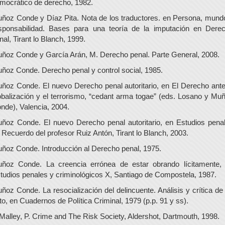
mocrático de derecho, 1982.
ñoz Conde y Díaz Pita. Nota de los traductores. en Persona, mund
sponsabilidad. Bases para una teoría de la imputación en Dere
nal, Tirant lo Blanch, 1999.
ñoz Conde y García Arán, M. Derecho penal. Parte General, 2008.
ñoz Conde. Derecho penal y control social, 1985.
ñoz Conde. El nuevo Derecho penal autoritario, en El Derecho ante
obalización y el terrorismo, “cedant arma togae” (eds. Losano y Mu
nde), Valencia, 2004.
ñoz Conde. El nuevo Derecho penal autoritario, en Estudios pena
 Recuerdo del profesor Ruiz Antón, Tirant lo Blanch, 2003.
ñoz Conde. Introducción al Derecho penal, 1975.
ñoz Conde. La creencia errónea de estar obrando lícitamente,
tudios penales y criminológicos X, Santiago de Compostela, 1987.
ñoz Conde. La resocialización del delincuente. Análisis y crítica de
to, en Cuadernos de Política Criminal, 1979 (p.p. 91 y ss).
Malley, P. Crime and The Risk Society, Aldershot, Dartmouth, 1998.