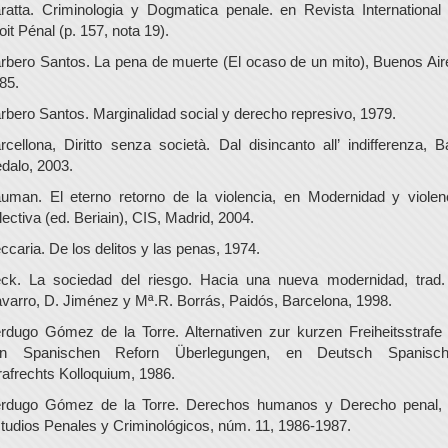
ratta. Criminologia y Dogmatica penale. en Revista International
oit Pénal (p. 157, nota 19).
rbero Santos. La pena de muerte (El ocaso de un mito), Buenos Air
85.
rbero Santos. Marginalidad social y derecho represivo, 1979.
rcellona, Diritto senza società. Dal disincanto all’ indifferenza, Ba
dalo, 2003.
uman. El eterno retorno de la violencia, en Modernidad y violen
lectiva (ed. Beriain), CIS, Madrid, 2004.
ccaria. De los delitos y las penas, 1974.
ck. La sociedad del riesgo. Hacia una nueva modernidad, trad.
varro, D. Jiménez y Mª.R. Borrás, Paidós, Barcelona, 1998.
rdugo Gómez de la Torre. Alternativen zur kurzen Freiheitsstrafe
n Spanischen Reforn Überlegungen, en Deutsch Spanisc
rafrechts Kolloquium, 1986.
rdugo Gómez de la Torre. Derechos humanos y Derecho penal,
tudios Penales y Criminológicos, núm. 11, 1986-1987.