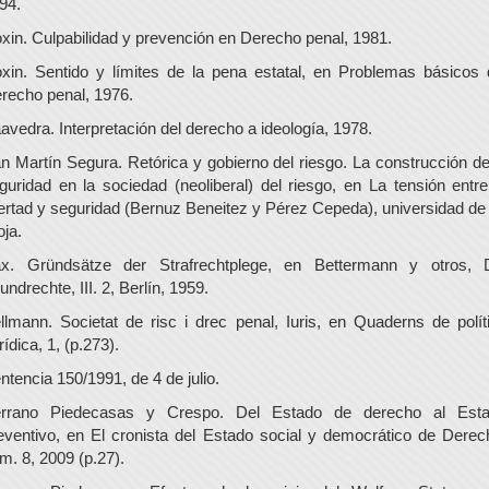
94.
xin. Culpabilidad y prevención en Derecho penal, 1981.
xin. Sentido y límites de la pena estatal, en Problemas básicos 
recho penal, 1976.
avedra. Interpretación del derecho a ideología, 1978.
n Martín Segura. Retórica y gobierno del riesgo. La construcción de
guridad en la sociedad (neoliberal) del riesgo, en La tensión entre
bertad y seguridad (Bernuz Beneitez y Pérez Cepeda), universidad de
oja.
x. Gründsätze der Strafrechtplege, en Bettermann y otros, 
undrechte, III. 2, Berlín, 1959.
llmann. Societat de risc i drec penal, Iuris, en Quaderns de polít
rídica, 1, (p.273).
ntencia 150/1991, de 4 de julio.
rrano Piedecasas y Crespo. Del Estado de derecho al Est
eventivo, en El cronista del Estado social y democrático de Derec
m. 8, 2009 (p.27).