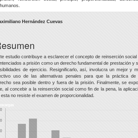
humanos.
ontenido
ximiliano Hernández Cuevas
rincipal
el
Resumen
rtículo
te estudio contribuye a esclarecer el concepto de reinserción social
ntenciados a prisión como un derecho fundamental de prestación y 
sibilidades de ejercicio. Resignificarlo, así, involucra un mejor y 
ectivo uso de las alternativas penales para que la práctica de 
recho sea posible dentro y fuera de la prisión. Finalmente, se exp
e, al concebir a la reinserción social como fin de la pena, la aplicac
 esta no resiste el examen de proporcionalidad.
escargas