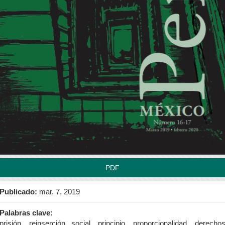
rra
teral
l
tículo
PDF
Publicado:
mar. 7, 2019
Palabras clave:
prisión, reinserción social, principio, proporcionalidad, derecho