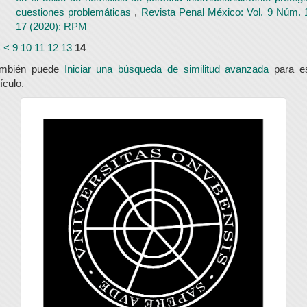
cuestiones problemáticas
,
Revista Penal México: Vol. 9 Núm. 
17 (2020): RPM
<
<
9
10
11
12
13
14
ambién puede
Iniciar una búsqueda de similitud avanzada
para e
tículo.
universidad