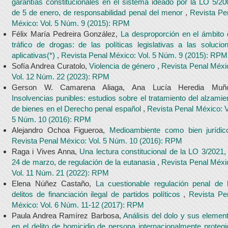
garantías constitucionales en el sistema ideado por la LO 5/20
de 5 de enero, de responsabilidad penal del menor
,
Revista Pe
México: Vol. 5 Núm. 9 (2015): RPM
Félix María Pedreira González,
La desproporción en el ámbito 
tráfico de drogas: de las políticas legislativas a las solucio
aplicativas(*)
,
Revista Penal México: Vol. 5 Núm. 9 (2015): RPM
Sofía Andrea Curatolo,
Violencia de género
,
Revista Penal Méxi
Vol. 12 Núm. 22 (2023): RPM
Gerson W. Camarena Aliaga, Ana Lucía Heredia Muño
Insolvencias punibles: estudios sobre el tratamiento del alzamie
de bienes en el Derecho penal español
,
Revista Penal México: V
5 Núm. 10 (2016): RPM
Alejandro Ochoa Figueroa,
Medioambiente como bien jurídi
Revista Penal México: Vol. 5 Núm. 10 (2016): RPM
Raga i Vives Anna,
Una lectura constitucional de la LO 3/2021,
24 de marzo, de regulación de la eutanasia
,
Revista Penal Méxi
Vol. 11 Núm. 21 (2022): RPM
Elena Núñez Castaño,
La cuestionable regulación penal de 
delitos de financiación ilegal de partidos políticos
,
Revista Pe
México: Vol. 6 Núm. 11-12 (2017): RPM
Paula Andrea Ramírez Barbosa,
Análisis del dolo y sus elemen
en el delito de homicidio de persona internacionalmente protegi