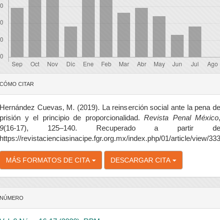
etalles
CÓMO CITAR
el
rtículo
Hernández Cuevas, M. (2019). La reinserción social ante la pena d
prisión y el principio de proporcionalidad.
Revista Penal México
9
(16-17), 125–140. Recuperado a partir d
https://revistacienciasinacipe.fgr.org.mx/index.php/01/article/view/33
MÁS FORMATOS DE CITA
DESCARGAR CITA
NÚMERO