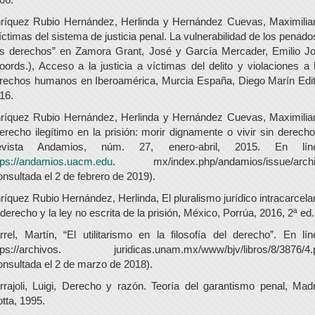
ríquez Rubio Hernández, Herlinda y Hernández Cuevas, Maximilia
íctimas del sistema de justicia penal. La vulnerabilidad de los penado
s derechos” en Zamora Grant, José y García Mercader, Emilio J
oords.), Acceso a la justicia a víctimas del delito y violaciones a 
rechos humanos en Iberoamérica, Murcia España, Diego Marín Edit
16.
ríquez Rubio Hernández, Herlinda y Hernández Cuevas, Maximilia
erecho ilegítimo en la prisión: morir dignamente o vivir sin derecho
evista Andamios, núm. 27, enero-abril, 2015. En líne
tps://andamios.uacm.edu
. mx/index.php/andamios/issue/arch
onsultada el 2 de febrero de 2019).
ríquez Rubio Hernández, Herlinda, El pluralismo jurídico intracarcelar
 derecho y la ley no escrita de la prisión, México, Porrúa, 2016, 2ª ed.
rrel, Martín, “El utilitarismo en la filosofía del derecho”. En lín
tps://archivos. juridicas.unam.mx/www/bjv/libros/8/3876/4.
onsultada el 2 de marzo de 2018).
rrajoli, Luigi, Derecho y razón. Teoría del garantismo penal, Madr
otta, 1995.