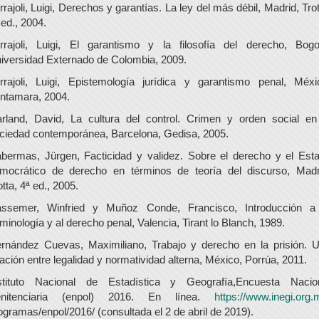
rrajoli, Luigi, Derechos y garantías. La ley del más débil, Madrid, Trot
 ed., 2004.
rrajoli, Luigi, El garantismo y la filosofía del derecho, Bogo
iversidad Externado de Colombia, 2009.
rrajoli, Luigi, Epistemología jurídica y garantismo penal, Méxi
ntamara, 2004.
rland, David, La cultura del control. Crimen y orden social en
ciedad contemporánea, Barcelona, Gedisa, 2005.
bermas, Jürgen, Facticidad y validez. Sobre el derecho y el Est
mocrático de derecho en términos de teoría del discurso, Madr
otta, 4ª ed., 2005.
ssemer, Winfried y Muñoz Conde, Francisco, Introducción a
iminología y al derecho penal, Valencia, Tirant lo Blanch, 1989.
rnández Cuevas, Maximiliano, Trabajo y derecho en la prisión. 
lación entre legalidad y normatividad alterna, México, Porrúa, 2011.
stituto Nacional de Estadística y Geografía,Encuesta Nacio
enitenciaria (enpol) 2016. En línea.
https://www.inegi.org.
ogramas/enpol/2016/ (consultada el 2 de abril de 2019).