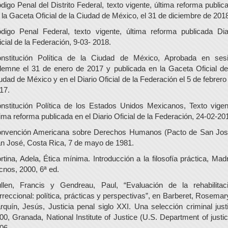
digo Penal del Distrito Federal, texto vigente, última reforma public
 la Gaceta Oficial de la Ciudad de México, el 31 de diciembre de 201
digo Penal Federal, texto vigente, última reforma publicada Dia
icial de la Federación, 9-03- 2018.
nstitución Política de la Ciudad de México, Aprobada en ses
lemne el 31 de enero de 2017 y publicada en la Gaceta Oficial de
udad de México y en el Diario Oficial de la Federación el 5 de febrero
17.
nstitución Política de los Estados Unidos Mexicanos, Texto vigen
tima reforma publicada en el Diario Oficial de la Federación, 24-02-20
nvención Americana sobre Derechos Humanos (Pacto de San Jos
n José, Costa Rica, 7 de mayo de 1981.
rtina, Adela, Ética mínima. Introducción a la filosofía práctica, Madr
cnos, 2000, 6ª ed.
llen, Francis y Gendreau, Paul, “Evaluación de la rehabilitac
rreccional: política, prácticas y perspectivas”, en Barberet, Rosemar
rquín, Jesús, Justicia penal siglo XXI. Una selección criminal just
00, Granada, National Institute of Justice (U.S. Department of justic
06.