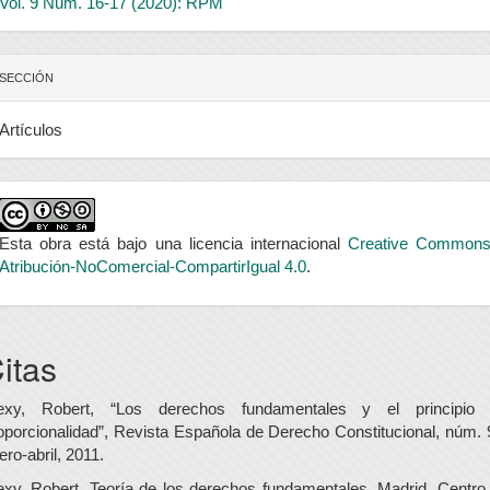
Vol. 9 Núm. 16-17 (2020): RPM
SECCIÓN
Artículos
Esta obra está bajo una licencia internacional
Creative Common
Atribución-NoComercial-CompartirIgual 4.0
.
itas
exy, Robert, “Los derechos fundamentales y el principio
oporcionalidad”, Revista Española de Derecho Constitucional, núm. 
ero-abril, 2011.
exy, Robert, Teoría de los derechos fundamentales, Madrid, Centro