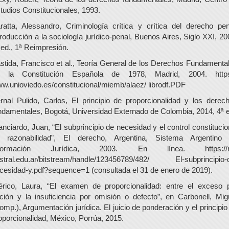
tudios Constitucionales, 1993.
ratta, Alessandro, Criminología crítica y crítica del derecho pen
troducción a la sociología jurídico-penal, Buenos Aires, Siglo XXI, 20
 ed., 1ª Reimpresión.
stida, Francisco et al., Teoría General de los Derechos Fundamenta
 la Constitución Española de 1978, Madrid, 2004. https
w.unioviedo.es/constitucional/miemb/alaez/ librodf.PDF
rnal Pulido, Carlos, El principio de proporcionalidad y los derec
ndamentales, Bogotá, Universidad Externado de Colombia, 2014, 4ª 
anciardo, Juan, “El subprincipio de necesidad y el control constitucio
 razonabilidad”, El derecho, Argentina, Sistema Argentino
nformación Jurídica, 2003. En línea. https://ri
stral.edu.ar/bitstream/handle/123456789/482/ El-subprincipio-
cesidad-y.pdf?sequence=1 (consultada el 31 de enero de 2019).
érico, Laura, “El examen de proporcionalidad: entre el exceso 
ción y la insuficiencia por omisión o defecto”, en Carbonell, Mig
omp.), Argumentación jurídica. El juicio de ponderación y el principio
oporcionalidad, México, Porrúa, 2015.