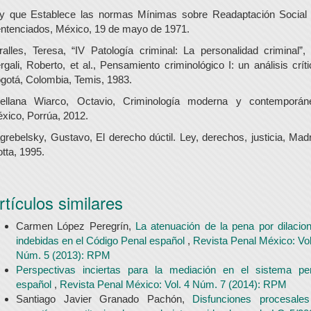
y que Establece las normas Mínimas sobre Readaptación Social
ntenciados, México, 19 de mayo de 1971.
ralles, Teresa, “IV Patología criminal: La personalidad criminal”,
rgali, Roberto, et al., Pensamiento criminológico I: un análisis críti
gotá, Colombia, Temis, 1983.
ellana Wiarco, Octavio, Criminología moderna y contemporán
xico, Porrúa, 2012.
grebelsky, Gustavo, El derecho dúctil. Ley, derechos, justicia, Madr
otta, 1995.
rtículos similares
Carmen López Peregrín,
La atenuación de la pena por dilacio
indebidas en el Código Penal español
,
Revista Penal México: Vol
Núm. 5 (2013): RPM
Perspectivas inciertas para la mediación en el sistema pe
español
,
Revista Penal México: Vol. 4 Núm. 7 (2014): RPM
Santiago Javier Granado Pachón,
Disfunciones procesale