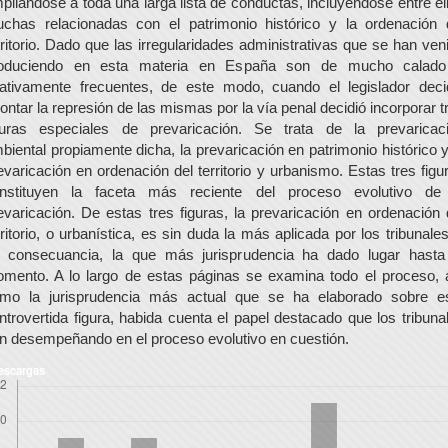
pliándose a toda una larga lista de conductas, incluyéndose entre el
chas relacionadas con el patrimonio histórico y la ordenación 
rritorio. Dado que las irregularidades administrativas que se han ven
oduciendo en esta materia en España son de mucho calad
lativamente frecuentes, de este modo, cuando el legislador deci
rontar la represión de las mismas por la vía penal decidió incorporar t
guras especiales de prevaricación. Se trata de la prevaricac
biental propiamente dicha, la prevaricación en patrimonio histórico y
evaricación en ordenación del territorio y urbanismo. Estas tres figu
nstituyen la faceta más reciente del proceso evolutivo de
evaricación. De estas tres figuras, la prevaricación en ordenación 
rritorio, o urbanística, es sin duda la más aplicada por los tribunales
 consecuancia, la que más jurisprudencia ha dado lugar hasta
mento. A lo largo de estas páginas se examina todo el proceso, 
mo la jurisprudencia más actual que se ha elaborado sobre e
ntrovertida figura, habida cuenta el papel destacado que los tribuna
n desempeñando en el proceso evolutivo en cuestión.
escargas