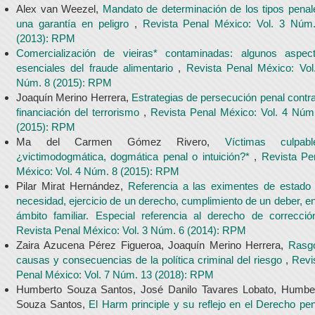
Alex van Weezel,
Mandato de determinación de los tipos penal
una garantía en peligro
,
Revista Penal México: Vol. 3 Núm
(2013): RPM
Comercialización de vieiras* contaminadas: algunos aspec
esenciales del fraude alimentario
,
Revista Penal México: Vol
Núm. 8 (2015): RPM
Joaquín Merino Herrera,
Estrategias de persecución penal contra
financiación del terrorismo
,
Revista Penal México: Vol. 4 Núm
(2015): RPM
Ma del Carmen Gómez Rivero,
Víctimas culpabl
¿victimodogmática, dogmática penal o intuición?*
,
Revista Pe
México: Vol. 4 Núm. 8 (2015): RPM
Pilar Mirat Hernández,
Referencia a las eximentes de estado
necesidad, ejercicio de un derecho, cumplimiento de un deber, en
ámbito familiar. Especial referencia al derecho de correcci
Revista Penal México: Vol. 3 Núm. 6 (2014): RPM
Zaira Azucena Pérez Figueroa, Joaquín Merino Herrera,
Rasg
causas y consecuencias de la política criminal del riesgo
,
Revi
Penal México: Vol. 7 Núm. 13 (2018): RPM
Humberto Souza Santos, José Danilo Tavares Lobato, Humbe
Souza Santos,
El Harm principle y su reflejo en el Derecho pen