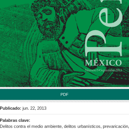
rra
teral
l
tículo
PDF
Publicado:
jun. 22, 2013
Palabras clave:
Delitos contra el medio ambiente, delitos urbanísticos, prevaricación