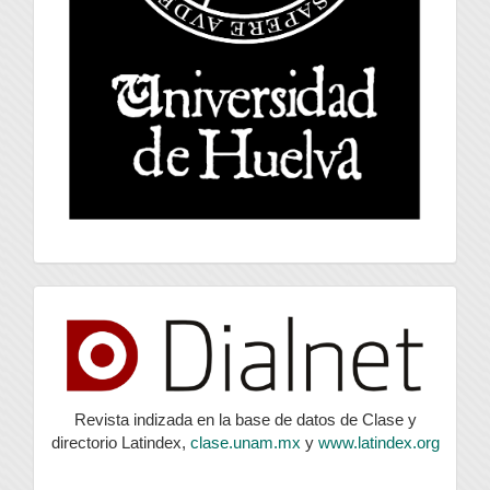
index
Revista indizada en la base de datos de Clase y
directorio Latindex,
clase.unam.mx
y
www.latindex.org