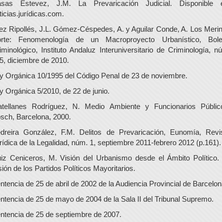
sas Estevez, J.M. La Prevaricación Judicial. Disponible 
ticias.jurídicas.com.
ez Ripollés, J.L. Gómez-Céspedes, A. y Aguilar Conde, A. Los Meri
rte: Fenomenología de un Macroproyecto Urbanístico, Bole
iminológico, Instituto Andaluz Interuniversitario de Criminología, n
5, diciembre de 2010.
y Orgánica 10/1995 del Código Penal de 23 de noviembre.
y Orgánica 5/2010, de 22 de junio.
tellanes Rodríguez, N. Medio Ambiente y Funcionarios Públic
sch, Barcelona, 2000.
dreira González, F.M. Delitos de Prevaricación, Eunomía, Revi
rídica de la Legalidad, núm. 1, septiembre 2011-febrero 2012 (p.161).
iz Ceniceros, M. Visión del Urbanismo desde el Ámbito Político.
sión de los Partidos Políticos Mayoritarios.
ntencia de 25 de abril de 2002 de la Audiencia Provincial de Barcelon
ntencia de 25 de mayo de 2004 de la Sala II del Tribunal Supremo.
ntencia de 25 de septiembre de 2007.