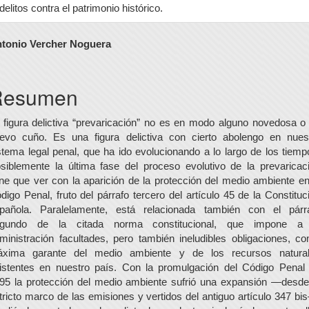
delitos contra el patrimonio histórico.
ontenido
tonio Vercher Noguera
rincipal
el
Resumen
rtículo
 figura delictiva “prevaricación” no es en modo alguno novedosa o
evo cuño. Es una figura delictiva con cierto abolengo en nues
stema legal penal, que ha ido evolucionando a lo largo de los tiemp
siblemente la última fase del proceso evolutivo de la prevaricac
ene que ver con la aparición de la protección del medio ambiente en
digo Penal, fruto del párrafo tercero del artículo 45 de la Constituc
pañola. Paralelamente, está relacionada también con el párr
gundo de la citada norma constitucional, que impone a
ministración facultades, pero también ineludibles obligaciones, c
xima garante del medio ambiente y de los recursos natura
istentes en nuestro país. Con la promulgación del Código Penal
95 la protección del medio ambiente sufrió una expansión —desde
tricto marco de las emisiones y vertidos del antiguo artículo 347 bi