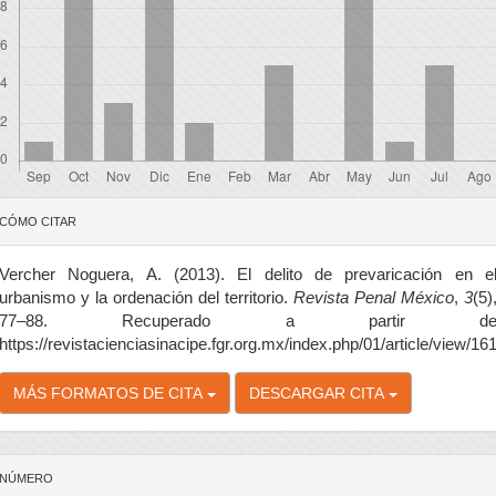
etalles
CÓMO CITAR
el
rtículo
Vercher Noguera, A. (2013). El delito de prevaricación en e
urbanismo y la ordenación del territorio.
Revista Penal México
,
3
(5)
77–88. Recuperado a partir d
https://revistacienciasinacipe.fgr.org.mx/index.php/01/article/view/16
MÁS FORMATOS DE CITA
DESCARGAR CITA
NÚMERO