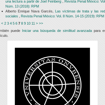
una lectura a partir de Joel Feinberg
,
Revista Penal México: Vol
Núm. 13 (2018): RPM
Alberto Enrique Nava Garcés,
Las víctimas de trata y las re
sociales
,
Revista Penal México: Vol. 8 Núm. 14-15 (2019): RPM
<
<
2
3
4
5
6
7
8
9
10
11
>
>>
ambién puede
Iniciar una búsqueda de similitud avanzada
para e
tículo.
universidad