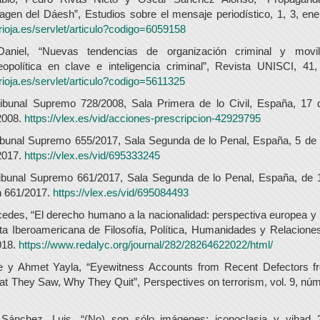
magen del Dáesh”, Estudios sobre el mensaje periodístico, 1, 3, ene
nirioja.es/servlet/articulo?codigo=6059158
aniel, “Nuevas tendencias de organización criminal y movili
eopolítica en clave e inteligencia criminal”, Revista UNISCI, 4
nirioja.es/servlet/articulo?codigo=5611325
ribunal Supremo 728/2008, Sala Primera de lo Civil, España, 17 d
2008.
https://vlex.es/vid/acciones-prescripcion-42929795
ribunal Supremo 655/2017, Sala Segunda de lo Penal, España, 5 de 
2017.
https://vlex.es/vid/695333245
ribunal Supremo 661/2017, Sala Segunda de lo Penal, España, de 
n 661/2017.
https://vlex.es/vid/695084493
des, “El derecho humano a la nacionalidad: perspectiva europea y 
ta Iberoamericana de Filosofía, Política, Humanidades y Relaciones
2018.
https://www.redalyc.org/journal/282/28264622022/html/
e y Ahmet Yayla, “Eyewitness Accounts from Recent Defectors f
t They Saw, Why They Quit”, Perspectives on terrorism, vol. 9, núm
 Sánchez, Luis, “(No) son sólo imágenes: iconoclasia y yihad 2