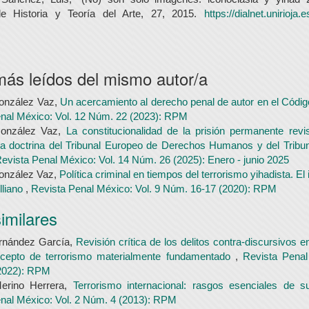
e Historia y Teoría del Arte, 27, 2015.
https://dialnet.unirioja.e
más leídos del mismo autor/a
onzález Vaz,
Un acercamiento al derecho penal de autor en el Códi
nal México: Vol. 12 Núm. 22 (2023): RPM
onzález Vaz,
La constitucionalidad de la prisión permanente rev
la doctrina del Tribunal Europeo de Derechos Humanos y del Tribun
evista Penal México: Vol. 14 Núm. 26 (2025): Enero - junio 2025
nzález Vaz,
Política criminal en tiempos del terrorismo yihadista. El 
lliano
,
Revista Penal México: Vol. 9 Núm. 16-17 (2020): RPM
similares
ernández García,
Revisión crítica de los delitos contra-discursivos 
cepto de terrorismo materialmente fundamentado
,
Revista Penal
2022): RPM
erino Herrera,
Terrorismo internacional: rasgos esenciales de s
nal México: Vol. 2 Núm. 4 (2013): RPM