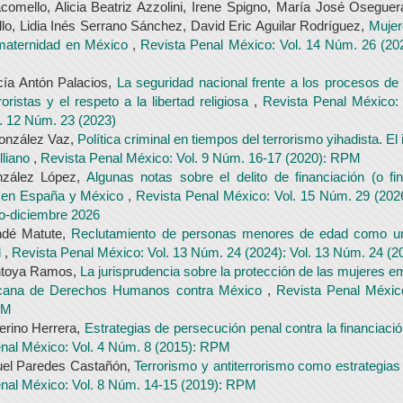
comello, Alicia Beatriz Azzolini, Irene Spigno, María José Osegue
illo, Lidia Inés Serrano Sánchez, David Eric Aguilar Rodríguez,
Mujer
 maternidad en México
,
Revista Penal México: Vol. 14 Núm. 26 (202
cía Antón Palacios,
La seguridad nacional frente a los procesos de 
oristas y el respeto a la libertad religiosa
,
Revista Penal México:
l. 12 Núm. 23 (2023)
nzález Vaz,
Política criminal en tiempos del terrorismo yihadista. El 
lliano
,
Revista Penal México: Vol. 9 Núm. 16-17 (2020): RPM
nzález López,
Algunas notas sobre el delito de financiación (o fi
o en España y México
,
Revista Penal México: Vol. 15 Núm. 29 (202
io-diciembre 2026
ndé Matute,
Reclutamiento de personas menores de edad como un
d
,
Revista Penal México: Vol. 13 Núm. 24 (2024): Vol. 13 Núm. 24 (2
ntoya Ramos,
La jurisprudencia sobre la protección de las mujeres em
icana de Derechos Humanos contra México
,
Revista Penal Méxic
PM
erino Herrera,
Estrategias de persecución penal contra la financiaci
nal México: Vol. 4 Núm. 8 (2015): RPM
el Paredes Castañón,
Terrorismo y antiterrorismo como estrategias 
nal México: Vol. 8 Núm. 14-15 (2019): RPM