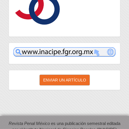
inacipe
Enviar
ENVIAR UN ARTÍCULO
un
artículo
Revista Penal México
es una publicación semestral editada