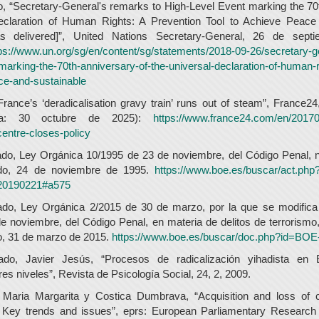
o, “Secretary-General's remarks to High-Level Event marking the 70
eclaration of Human Rights: A Prevention Tool to Achieve Peace
s delivered]”, United Nations Secretary-General, 26 de sept
ps://www.un.org/sg/en/content/sg/statements/2018-09-26/secretary-
-marking-the-70th-anniversary-of-the-universal-declaration-of-human-r
ce-and-sustainable
“France’s ‘deradicalisation gravy train’ runs out of steam”, France2
lta: 30 octubre de 2025):
https://www.france24.com/en/20170
centre-closes-policy
ado, Ley Orgánica 10/1995 de 23 de noviembre, del Código Penal, 
tado, 24 de noviembre de 1995.
https://www.boe.es/buscar/act.ph
20190221#a575
tado, Ley Orgánica 2/2015 de 30 de marzo, por la que se modifica
e noviembre, del Código Penal, en materia de delitos de terrorismo
do, 31 de marzo de 2015.
https://www.boe.es/buscar/doc.php?id=BOE
do, Javier Jesús, “Procesos de radicalización yihadista en E
tres niveles”, Revista de Psicología Social, 24, 2, 2009.
 Maria Margarita y Costica Dumbrava, “Acquisition and loss of c
Key trends and issues”, eprs: European Parliamentary Research S