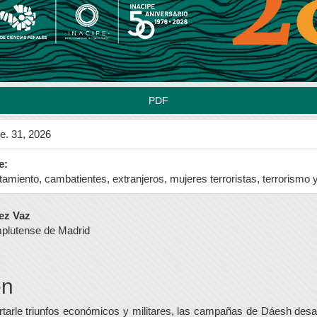
PDF
e. 31, 2026
e:
utamiento, cambatientes, extranjeros, mujeres terroristas, terrorismo 
do
ez Vaz
plutense de Madrid
l
en
arle triunfos económicos y militares, las campañas de Dáesh desar