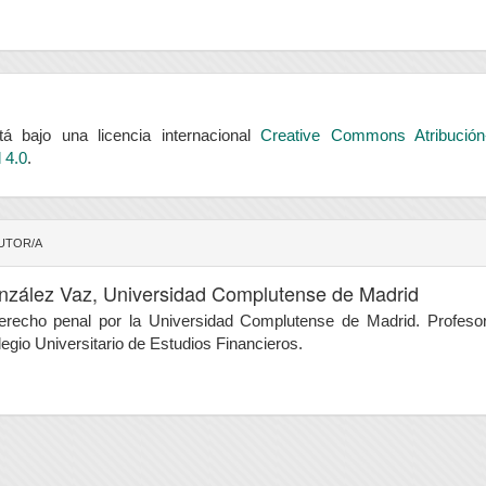
á bajo una licencia internacional
Creative Commons Atribución
 4.0
.
AUTOR/A
zález Vaz,
Universidad Complutense de Madrid
erecho penal por la Universidad Complutense de Madrid. Profeso
legio Universitario de Estudios Financieros.