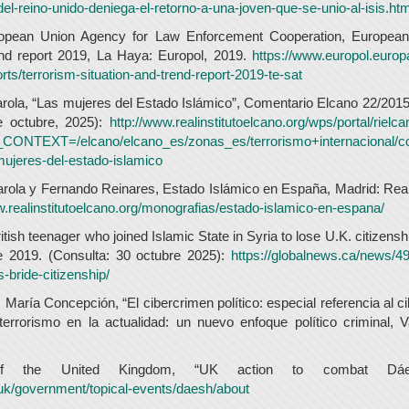
-del-reino-unido-deniega-el-retorno-a-una-joven-que-se-unio-al-isis.htm
ean Union Agency for Law Enforcement Cooperation, European 
end report 2019, La Haya: Europol, 2019.
https://www.europol.europa
ts/terrorism-situation-and-trend-report-2019-te-sat
rola, “Las mujeres del Estado Islámico”, Comentario Elcano 22/201
e octubre, 2025):
http://www.realinstitutoelcano.org/wps/portal/riel
TEXT=/elcano/elcano_es/zonas_es/terrorismo+internacional/co
mujeres-del-estado-islamico
rola y Fernando Reinares, Estado Islámico en España, Madrid: Real 
w.realinstitutoelcano.org/monografias/estado-islamico-en-espana/
tish teenager who joined Islamic State in Syria to lose U.K. citizens
e 2019. (Consulta: 30 octubre 2025):
https://globalnews.ca/news/
s-bride-citizenship/
María Concepción, “El cibercrimen político: especial referencia al c
terrorismo en la actualidad: un nuevo enfoque político criminal, Va
of the United Kingdom, “UK action to combat Dáe
uk/government/topical-events/daesh/about