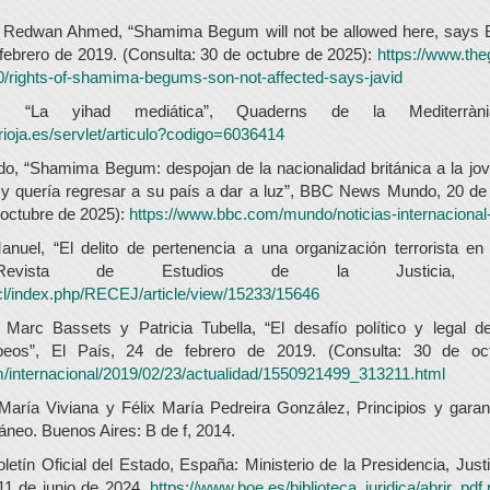
y Redwan Ahmed, “Shamima Begum will not be allowed here, says 
febrero de 2019. (Consulta: 30 de octubre de 2025):
https://www.th
0/rights-of-shamima-begums-son-not-affected-says-javid
t, “La yihad mediática”, Quaderns de la Mediterràn
nirioja.es/servlet/articulo?codigo=6036414
 “Shamima Begum: despojan de la nacionalidad británica a la jov
 y quería regresar a su país a dar a luz”, BBC News Mundo, 20 de 
 octubre de 2025):
https://www.bbc.com/mundo/noticias-internaciona
anuel, “El delito de pertenencia a una organización terrorista en
 Revista de Estudios de la Justicia,
e.cl/index.php/RECEJ/article/view/15233/15646
 Marc Bassets y Patricia Tubella, “El desafío político y legal de
opeos”, El País, 24 de febrero de 2019. (Consulta: 30 de oc
om/internacional/2019/02/23/actualidad/1550921499_313211.html
María Viviana y Félix María Pedreira González, Principios y garan
neo. Buenos Aires: B de f, 2014.
letín Oficial del Estado, España: Ministerio de la Presidencia, Just
11 de junio de 2024.
https://www.boe.es/biblioteca_juridica/abrir_p