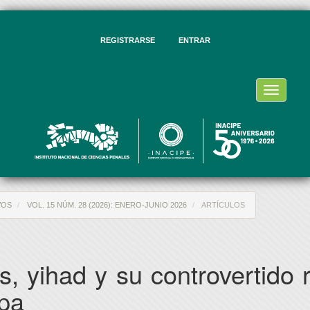
vegación
ncipal
ntenido
REGISTRARSE
ENTRAR
ncipal
rra
eral
Toggle
navigati
VOS
VOL. 15 NÚM. 28 (2026): ENERO-JUNIO 2026
ARTÍCULOS
s, yihad y su controvertido 
pa