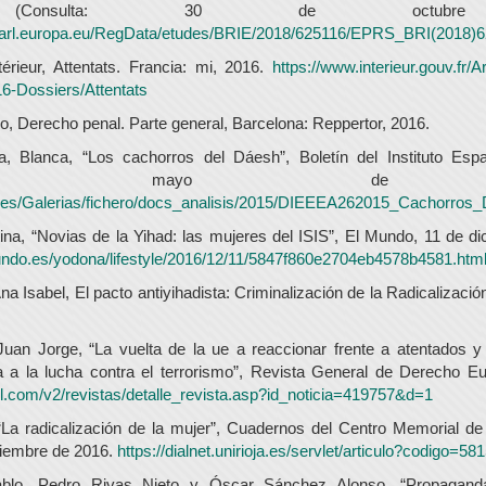
(Consulta: 30 de octubre
parl.europa.eu/RegData/etudes/BRIE/2018/625116/EPRS_BRI(2018)
ntérieur, Attentats. Francia: mi, 2016.
https://www.interieur.gouv.fr/
6-Dossiers/Attentats
go, Derecho penal. Parte general, Barcelona: Reppertor, 2016.
a, Blanca, “Los cachorros del Dáesh”, Boletín del Instituto Esp
atégicos, mayo de 
e.es/Galerias/fichero/docs_analisis/2015/DIEEEA262015_Cachorro
tina, “Novias de la Yihad: las mujeres del ISIS”, El Mundo, 11 de d
undo.es/yodona/lifestyle/2016/12/11/5847f860e2704eb4578b4581.htm
 Isabel, El pacto antiyihadista: Criminalización de la Radicalización
uan Jorge, “La vuelta de la ue a reaccionar frente a atentados y 
a a la lucha contra el terrorismo”, Revista General de Derecho E
el.com/v2/revistas/detalle_revista.asp?id_noticia=419757&d=1
“La radicalización de la mujer”, Cuadernos del Centro Memorial de 
iciembre de 2016.
https://dialnet.unirioja.es/servlet/articulo?codigo=58
blo, Pedro Rivas Nieto y Óscar Sánchez Alonso, “Propaganda