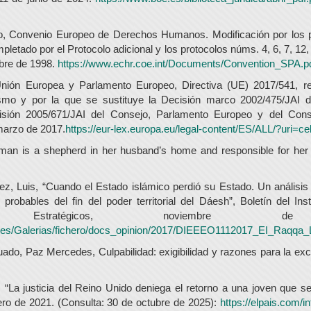
, Convenio Europeo de Derechos Humanos. Modificación por los 
pletado por el Protocolo adicional y los protocolos núms. 4, 6, 7, 12,
bre de 1998.
https://www.echr.coe.int/Documents/Convention_SPA.p
nión Europea y Parlamento Europeo, Directiva (UE) 2017/541, rel
rismo y por la que se sustituye la Decisión marco 2002/475/JAI 
isión 2005/671/JAI del Consejo, Parlamento Europeo y del Con
marzo de 2017.
https://eur-lex.europa.eu/legal-content/ES/ALL/?uri=
an is a shepherd in her husband’s home and responsible for her 
ez, Luis, “Cuando el Estado islámico perdió su Estado. Un análisis
 probables del fin del poder territorial del Dáesh”, Boletín del Ins
os Estratégicos, noviembre d
e.es/Galerias/fichero/docs_opinion/2017/DIEEEO1112017_EI_Raqqa_L
ado, Paz Mercedes, Culpabilidad: exigibilidad y razones para la exc
 “La justicia del Reino Unido deniega el retorno a una joven que se 
ero de 2021. (Consulta: 30 de octubre de 2025):
https://elpais.com/i