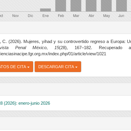
 C. (2026). Mujeres, yihad y su controvertido regreso a Europa: U
vista Penal México
,
15
(28), 167–182. Recuperado 
acienciasinacipe.fgr.org.mx/index.php/01/article/view/1021
TOS DE CITA
DESCARGAR CITA
8 (2026): enero-junio 2026