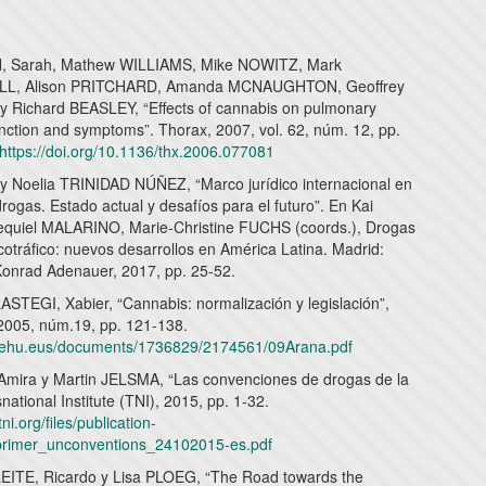
 Sarah, Mathew WILLIAMS, Mike NOWITZ, Mark
L, Alison PRITCHARD, Amanda MCNAUGHTON, Geoffrey
Richard BEASLEY, “Effects of cannabis on pulmonary
unction and symptoms”. Thorax, 2007, vol. 62, núm. 12, pp.
https://doi.org/10.1136/thx.2006.077081
 Noelia TRINIDAD NÚÑEZ, “Marco jurídico internacional en
rogas. Estado actual y desafíos para el futuro”. En Kai
quiel MALARINO, Marie-Christine FUCHS (coords.), Drogas
arcotráfico: nuevos desarrollos en América Latina. Madrid:
onrad Adenauer, 2017, pp. 25-52.
TEGI, Xabier, “Cannabis: normalización y legislación”,
 2005, núm.19, pp. 121-138.
w.ehu.eus/documents/1736829/2174561/09Arana.pdf
ira y Martin JELSMA, “Las convenciones de drogas de la
ational Institute (TNI), 2015, pp. 1-32.
ni.org/files/publication-
primer_unconventions_24102015-es.pdf
ITE, Ricardo y Lisa PLOEG, “The Road towards the