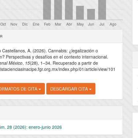
les
AR
 Castellanos, A. (2026). Cannabis: ¿legalización o
lo
ón? Perspectivas y desafíos en el contexto internacional.
enal México
,
15
(28), 1–34. Recuperado a partir de
vistacienciasinacipe.fgr.org.mx/index.php/01/article/view/101
ORMATOS DE CITA
DESCARGAR CITA
úm. 28 (2026): enero-junio 2026