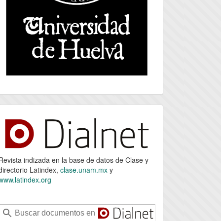
index
Revista indizada en la base de datos de Clase y
directorio Latindex,
clase.unam.mx
y
www.latindex.org