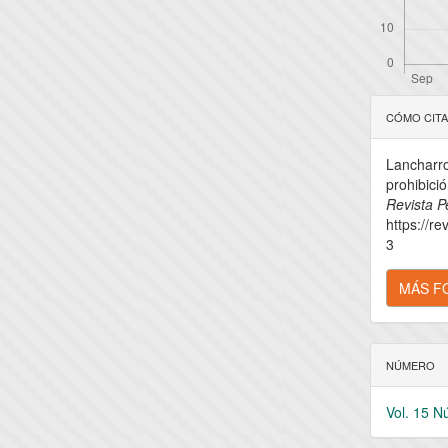
Detal
CÓMO CIT
del
Lancharro
artícu
prohibici
Revista P
https://re
3
MÁS F
NÚMERO
Vol. 15 N