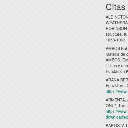
Citas
ALDINGTON,
WEATHERAL
ROBINSON y 
structure, f
1058-1063.
AMBOS Kai y
materia de d
AMBOS, Eze
ilícitas y n
Fundación K
ARANA BERAS
Eguzkilore,
https://ww
ARMENTA, Am
ONU”, Transn
https://www.t
downloads/
BAPTISTA-LE