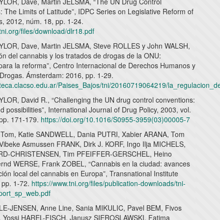
LOR, Dave, Martin JELSMA, “The UN Drug Control
 The Limits of Latitude”, IDPC Series on Legislative Reform of
s, 2012, núm. 18, pp. 1-24.
tni.org/files/download/dlr18.pdf
LOR, Dave, Martin JELSMA, Steve ROLLES y John WALSH,
ón del cannabis y los tratados de drogas de la ONU:
 para la reforma”, Centro Internacional de Derechos Humanos y
e Drogas. Ámsterdam: 2016, pp. 1-29.
lioteca.clacso.edu.ar/Paises_Bajos/tni/20160719064219/la_regulacion
OR, David R., “Challenging the UN drug control conventions:
 possibilities”, International Journal of Drug Policy, 2003, vol.
 pp. 171-179.
https://doi.org/10.1016/S0955-3959(03)00005-7
Tom, Katie SANDWELL, Dania PUTRI, Xabier ARANA, Tom
ibeke Asmussen FRANK, Dirk J. KORF, Ingo Ilja MICHELS,
RD-CHRISTENSEN, Tim PFEIFFER-GERSCHEL, Heino
rnd WERSE, Frank ZOBEL, “Cannabis en la ciudad: avances
ción local del cannabis en Europa”, Transnational Institute
 pp. 1-72.
https://www.tni.org/files/publication-downloads/tni-
port_sp_web.pdf
E-JENSEN, Anne Line, Sania MIKULIC, Pavel BEM, Fivos
 Yossi HAREL-FISCH, Janusz SIEROSLAWSKI, Fatima