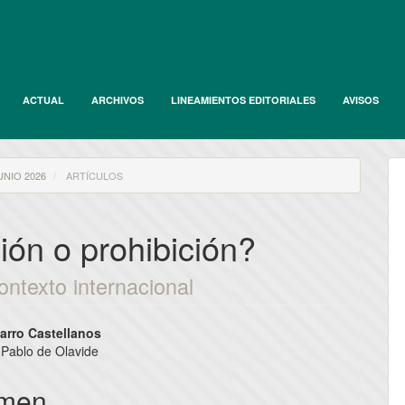
ACTUAL
ARCHIVOS
LINEAMIENTOS EDITORIALES
AVISOS
UNIO 2026
ARTÍCULOS
ión o prohibición?
ontexto internacional
nido
arro Castellanos
 Pablo de Olavide
pal
men