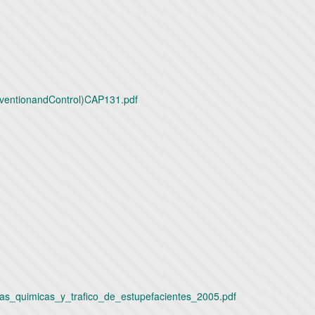
reventionandControl)CAP131.pdf
s_quimicas_y_trafico_de_estupefacientes_2005.pdf