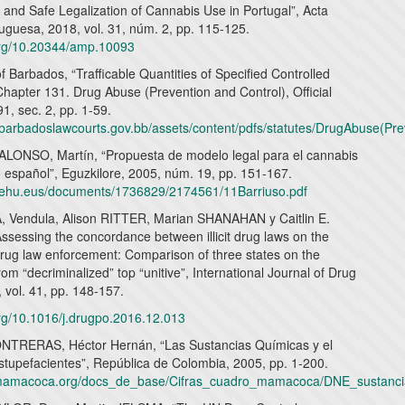
 and Safe Legalization of Cannabis Use in Portugal”, Acta
uguesa, 2018, vol. 31, núm. 2, pp. 115-125.
.org/10.20344/amp.10093
 Barbados, “Trafficable Quantities of Specified Controlled
hapter 131. Drug Abuse (Prevention and Control), Official
1, sec. 2, pp. 1-59.
.barbadoslawcourts.gov.bb/assets/content/pdfs/statutes/DrugAbuse(P
ONSO, Martín, “Propuesta de modelo legal para el cannabis
 español”, Eguzkilore, 2005, núm. 19, pp. 151-167.
.ehu.eus/documents/1736829/2174561/11Barriuso.pdf
Vendula, Alison RITTER, Marian SHANAHAN y Caitlin E.
sessing the concordance between illicit drug laws on the
rug law enforcement: Comparison of three states on the
om “decriminalized” top “unitive”, International Journal of Drug
, vol. 41, pp. 148-157.
org/10.1016/j.drugpo.2016.12.013
TRERAS, Héctor Hernán, “Las Sustancias Químicas y el
Estupefacientes”, República de Colombia, 2005, pp. 1-200.
.mamacoca.org/docs_de_base/Cifras_cuadro_mamacoca/DNE_sustancia