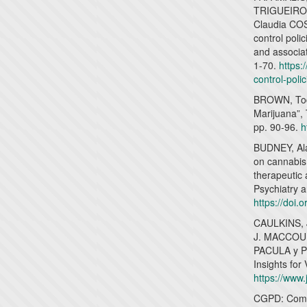
TRIGUEIROS
Claudia COS
control poli
and associat
1-70.
https:
control-pol
BROWN, Todd
Marijuana”, 
pp. 90-96.
h
BUDNEY, Ala
on cannabis 
therapeutic
Psychiatry a
https://doi
CAULKINS, 
J. MACCOUN
PACULA y Pe
Insights for
https://www.
CGPD: Comis