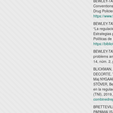
BEWLEY-TAY
Conventions:
Drug Policie
https://www.
BEWLEY-TAY
“La regulaci
Estrategias
Políticas d
https://bib
BEWLEY-TAYL
problems and
14, núm. 2,
BLICKMAN, 
DECORTE, V
Maj NYGAA
STÖVER, Be
en la regula
(TNI), 2019,
combinedre
BRETTEVILL
PAPAMALIS,