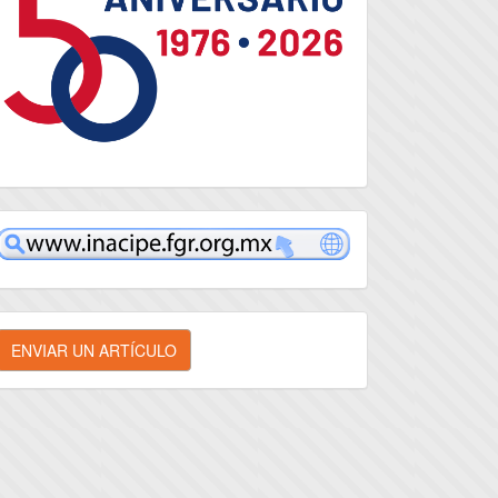
inacipe
nviar
ENVIAR UN ARTÍCULO
n
rtículo