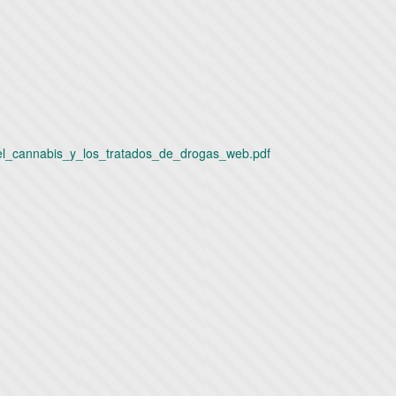
_del_cannabis_y_los_tratados_de_drogas_web.pdf