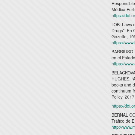
Responsible
Médica Port
https://doi
LOB: Laws of
Drugs”. En C
Gazette, 199
https://www
BARRIUSO AL
en el Estado
https://www
BELACKOVA, 
HUGHES, “As
books and d
continuum fr
Policy, 2017
https://doi.
BERNAL CON
Tráfico de 
http://www