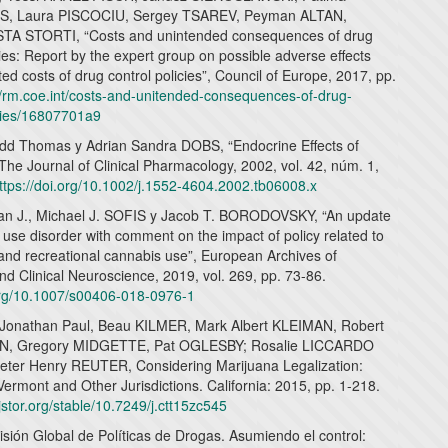
, Laura PISCOCIU, Sergey TSAREV, Peyman ALTAN,
TA STORTI, “Costs and unintended consequences of drug
cies: Report by the expert group on possible adverse effects
ed costs of drug control policies”, Council of Europe, 2017, pp.
//rm.coe.int/costs-and-unitended-consequences-of-drug-
icies/16807701a9
 Thomas y Adrian Sandra DOBS, “Endocrine Effects of
The Journal of Clinical Pharmacology, 2002, vol. 42, núm. 1,
ttps://doi.org/10.1002/j.1552-4604.2002.tb06008.x
n J., Michael J. SOFIS y Jacob T. BORODOVSKY, “An update
use disorder with comment on the impact of policy related to
 and recreational cannabis use”, European Archives of
nd Clinical Neuroscience, 2019, vol. 269, pp. 73-86.
.org/10.1007/s00406-018-0976-1
Jonathan Paul, Beau KILMER, Mark Albert KLEIMAN, Robert
, Gregory MIDGETTE, Pat OGLESBY; Rosalie LICCARDO
ter Henry REUTER, Considering Marijuana Legalization:
 Vermont and Other Jurisdictions. California: 2015, pp. 1-218.
jstor.org/stable/10.7249/j.ctt15zc545
ión Global de Políticas de Drogas. Asumiendo el control: