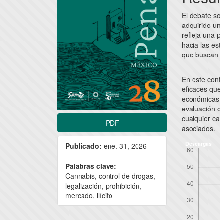
artículo
artícu
El debate so
adquirido un
refleja una 
hacia las es
que buscan 
En este cont
eficaces qu
económicas 
evaluación 
cualquier ca
PDF
asociados.
Descargas
Publicado:
ene. 31, 2026
Palabras clave:
Cannabis, control de drogas,
legalización, prohibición,
mercado, ilícito