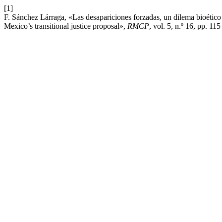
[1]
F. Sánchez Lárraga, «Las desapariciones forzadas, un dilema bioético e
Mexico’s transitional justice proposal»,
RMCP
, vol. 5, n.º 16, pp. 11