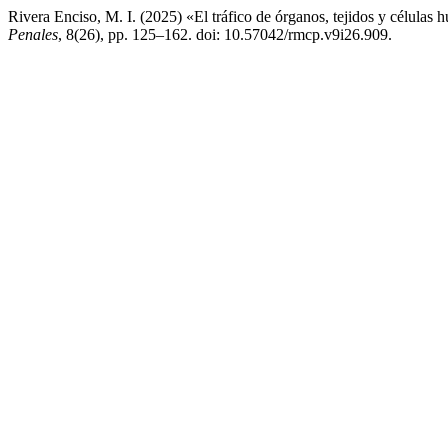
Rivera Enciso, M. I. (2025) «El tráfico de órganos, tejidos y células
Penales
, 8(26), pp. 125–162. doi: 10.57042/rmcp.v9i26.909.