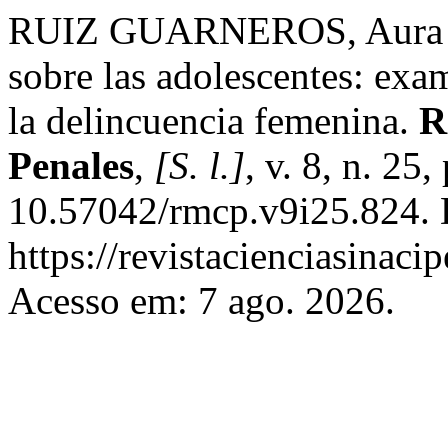
RUIZ GUARNEROS, Aura Itz
sobre las adolescentes: exa
la delincuencia femenina.
R
Penales
,
[S. l.]
, v. 8, n. 25
10.57042/rmcp.v9i25.824. 
https://revistacienciasinaci
Acesso em: 7 ago. 2026.