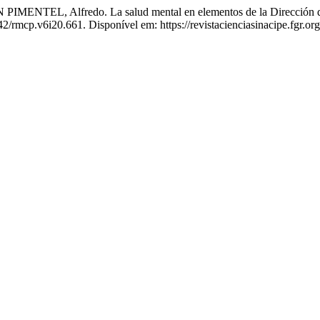
L, Alfredo. La salud mental en elementos de la Dirección de S
42/rmcp.v6i20.661. Disponível em: https://revistacienciasinacipe.fgr.o