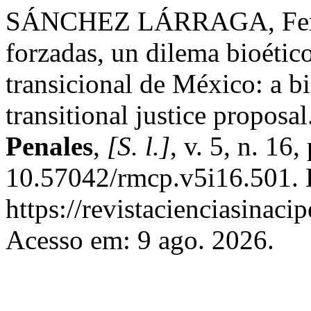
SÁNCHEZ LÁRRAGA, Ferna
forzadas, un dilema bioético
transicional de México: a b
transitional justice proposal
Penales
,
[S. l.]
, v. 5, n. 16
10.57042/rmcp.v5i16.501. 
https://revistacienciasinaci
Acesso em: 9 ago. 2026.