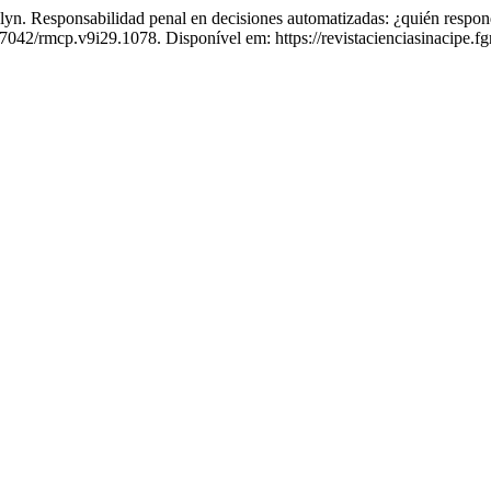
abilidad penal en decisiones automatizadas: ¿quién responde cuan
57042/rmcp.v9i29.1078. Disponível em: https://revistacienciasinacipe.f