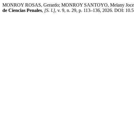
MONROY ROSAS, Gerardo; MONROY SANTOYO, Melany Jocelyn. Respons
de Ciencias Penales
,
[S. l.]
, v. 9, n. 29, p. 113–136, 2026. DOI: 10.