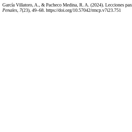
García Villatoro, A., & Pacheco Medina, R. A. (2024). Lecciones para 
Penales
,
7
(23), 49–68. https://doi.org/10.57042/rmcp.v7i23.751