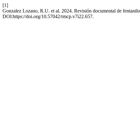
[1]
Gonzalez Lozano, R.U. et al. 2024. Revisión documental de fentanilo
DOI:https://doi.org/10.57042/rmcp.v7i22.657.