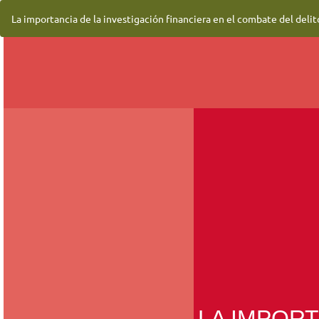
Volver
La importancia de la investigación financiera en el combate del delit
a
los
detalles
del
artículo