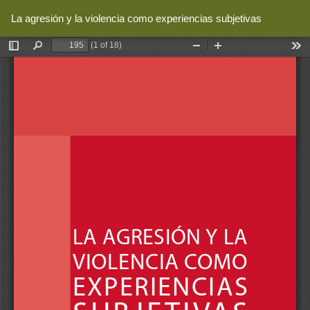
Volver
La agresión y la violencia como experiencias subjetivas
a
De
De
los
P
detalles
del
artículo