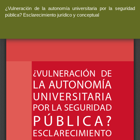
Volver
¿Vulneración de la autonomía universitaria por la seguridad
a
pública? Esclarecimiento jurídico y conceptual
los
detalles
del
artículo
De
De
P