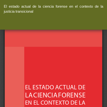
Volver
El estado actual de la ciencia forense en el contexto de la
a
justicia transicional
los
detalles
del
artículo
De
De
P